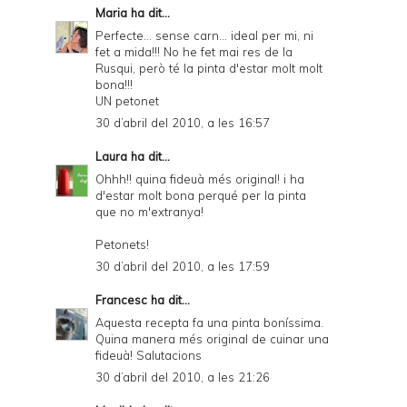
Maria
ha dit...
Perfecte... sense carn... ideal per mi, ni
fet a mida!!! No he fet mai res de la
Rusqui, però té la pinta d'estar molt molt
bona!!!
UN petonet
30 d’abril del 2010, a les 16:57
Laura
ha dit...
Ohhh!! quina fideuà més original! i ha
d'estar molt bona perqué per la pinta
que no m'extranya!
Petonets!
30 d’abril del 2010, a les 17:59
Francesc
ha dit...
Aquesta recepta fa una pinta boníssima.
Quina manera més original de cuinar una
fideuà! Salutacions
30 d’abril del 2010, a les 21:26