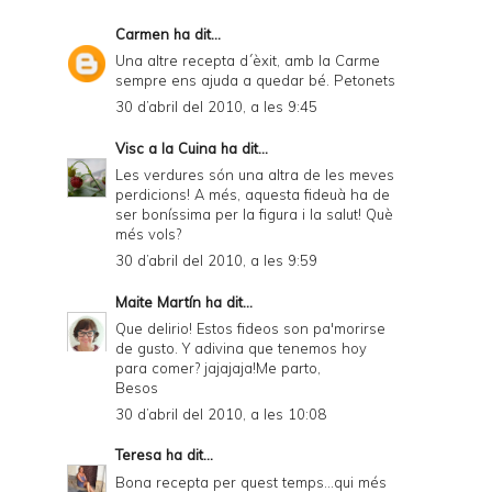
Carmen
ha dit...
Una altre recepta d´èxit, amb la Carme
sempre ens ajuda a quedar bé. Petonets
30 d’abril del 2010, a les 9:45
Visc a la Cuina
ha dit...
Les verdures són una altra de les meves
perdicions! A més, aquesta fideuà ha de
ser boníssima per la figura i la salut! Què
més vols?
30 d’abril del 2010, a les 9:59
Maite Martín
ha dit...
Que delirio! Estos fideos son pa'morirse
de gusto. Y adivina que tenemos hoy
para comer? jajajaja!Me parto,
Besos
30 d’abril del 2010, a les 10:08
Teresa
ha dit...
Bona recepta per quest temps...qui més