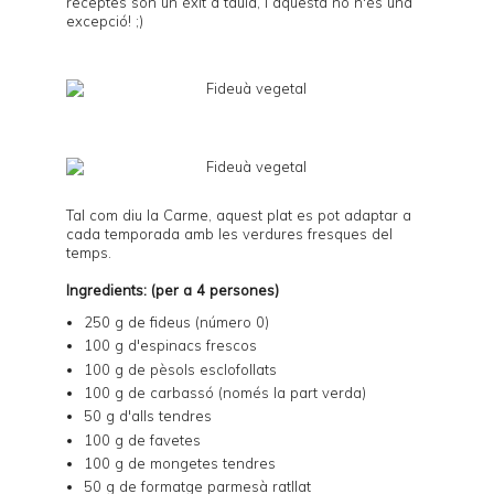
receptes són un èxit a taula, i aquesta no n'és una
excepció! ;)
Tal com diu la Carme, aquest plat es pot adaptar a
cada temporada amb les verdures fresques del
temps.
Ingredients: (per a 4 persones)
250 g de fideus (número 0)
100 g d'espinacs frescos
100 g de pèsols esclofollats
100 g de carbassó (només la part verda)
50 g d'alls tendres
100 g de favetes
100 g de mongetes tendres
50 g de formatge parmesà ratllat