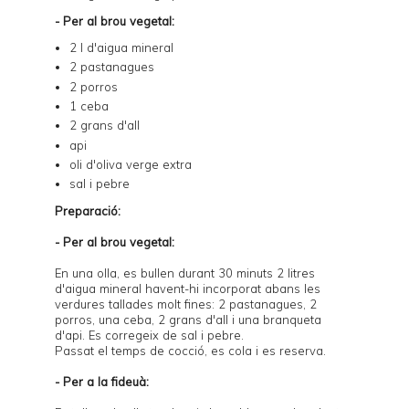
- Per al brou vegetal:
2 l d'aigua mineral
2 pastanagues
2 porros
1 ceba
2 grans d'all
api
oli d'oliva verge extra
sal i pebre
Preparació:
- Per al brou vegetal:
En una olla, es bullen durant 30 minuts 2 litres
d'aigua mineral havent-hi incorporat abans les
verdures tallades molt fines: 2 pastanagues, 2
porros, una ceba, 2 grans d'all i una branqueta
d'api. Es corregeix de sal i pebre.
Passat el temps de cocció, es cola i es reserva.
- Per a la fideuà: