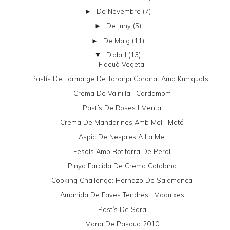
De Novembre
(7)
►
De Juny
(5)
►
De Maig
(11)
►
D’abril
(13)
▼
Fideuà Vegetal
Pastís De Formatge De Taronja Coronat Amb Kumquats...
Crema De Vainilla I Cardamom
Pastís De Roses I Menta
Crema De Mandarines Amb Mel I Mató
Aspic De Nespres A La Mel
Fesols Amb Botifarra De Perol
Pinya Farcida De Crema Catalana
Cooking Challenge: Hornazo De Salamanca
Amanida De Faves Tendres I Maduixes
Pastís De Sara
Mona De Pasqua 2010