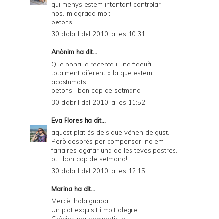
qui menys estem intentant controlar-
nos...m'agrada molt!
petons
30 d’abril del 2010, a les 10:31
Anònim ha dit...
Que bona la recepta i una fideuà
totalment diferent a la que estem
acostumats...
petons i bon cap de setmana
30 d’abril del 2010, a les 11:52
Eva Flores
ha dit...
aquest plat és dels que vénen de gust.
Però després per compensar, no em
faria res agafar una de les teves postres.
pt i bon cap de setmana!
30 d’abril del 2010, a les 12:15
Marina
ha dit...
Mercè, hola guapa,
Un plat exquisit i molt alegre!
Gràcies per compartir-lo.