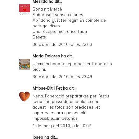
Mesilda
ha dit...
Bona nit Mercè
Saborosa i sense calories.
Així dóna gust fer règim.En compte de
patir gaudixes.
Una recepta molt encertada
Besets
30 d’abril del 2010, a les 22:03
Maria Dolores
ha dit...
Ummmm bona recepta per fer l' operació
biquini.
30 d’abril del 2010, a les 23:49
MªJose-Dit i Fet
ha dit...
Nena, l´operació preparar-se per l´estiu
seria una passada amb plats com
aquest...les fotos són precioses...et
superes encara que sembli
impossible...un petonàs!!
1 de maig del 2010, a les 0:07
josep
ha dit...