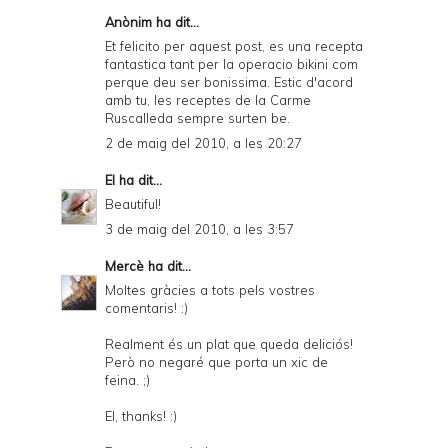
Anònim ha dit...
Et felicito per aquest post, es una recepta
fantastica tant per la operacio bikini com
perque deu ser bonissima. Estic d'acord
amb tu, les receptes de la Carme
Ruscalleda sempre surten be.
2 de maig del 2010, a les 20:27
El
ha dit...
Beautiful!
3 de maig del 2010, a les 3:57
Mercè
ha dit...
Moltes gràcies a tots pels vostres
comentaris! :)
Realment és un plat que queda deliciós!
Però no negaré que porta un xic de
feina. ;)
El, thanks! :)