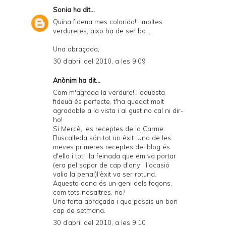
Sonia
ha dit...
Quina fideua mes colorida! i moltes
verduretes, aixo ha de ser bo...
Una abraçada,
30 d’abril del 2010, a les 9:09
Anònim ha dit...
Com m'agrada la verdura! I aquesta
fideuà és perfecte, t'ha quedat molt
agradable a la vista i al gust no cal ni dir-
ho!
Si Mercè, les receptes de la Carme
Ruscalleda són tot un èxit. Una de les
meves primeres receptes del blog és
d'ella i tot i la feinada que em va portar
(era pel sopar de cap d'any i l'ocasió
valia la pena!)l'èxit va ser rotund.
Aquesta dona és un geni dels fogons,
com tots nosaltres, no?
Una forta abraçada i que passis un bon
cap de setmana.
30 d’abril del 2010, a les 9:10