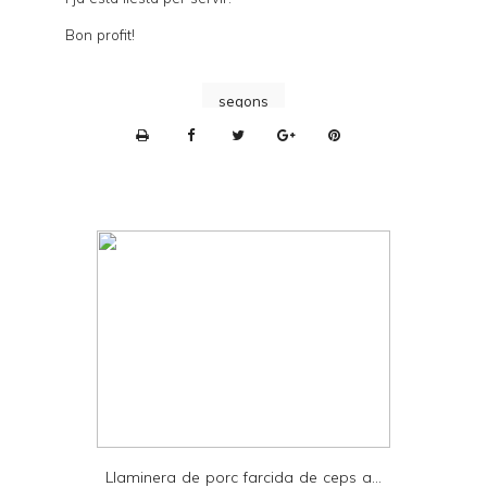
Bon profit!
segons
P
r
i
n
t
e
r
F
r
i
e
Llaminera de porc farcida de ceps a...