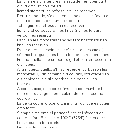
Es tallen els alls tendres i s'escalden en abundant
aigua amb un pols de sal.
Immediatament, es refresquen i es reserven.
Per altra banda, s'escalden els pèsols i les faven en
aigua abundant amb un pols de sal.
Tot seguit, es refresquen i es reserven.
Es talla el carbassó a tires fines (només la part
verda) i es reserva.
Es tallen les mongetes tendres fent bastonets ben
fins i es reserven.
Es netegen els espinacs i se'ls retiren les cues (si
són molt llargues) i es tallen també a tires ben fines.
En una paella amb un bon raig d'oli, s'hi enrosseixen
els fideus.
A la mateixa paella, s'hi sofregeix el carbassó i les
mongetes. Quan comencin a coure's, s'hi afegeixen
els espinacs, els alls tendres, els pèsols i les
favetes.
A continuació, es cobreix fins al capdamunt de tot
amb el brou vegetal ben calent de forma que ho
cobreixi tot.
Es deixa coure la paella 1 minut al foc, que es cogui
amb força.
S'empolsima amb el parmesà ratllat i s'acaba de
coure al forn 5 minuts a 190ºC (375ºF) fins que els
fideus quedin ben drets.
I ja està llesta per servir.