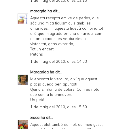
1 de maig del 2010, a les 12:13
maragda
ha dit...
Aquesta recepta em ve de perles, que
sóc una mica tiquismiquis amb les
amanides..., i aquesta fideuà combina tot
allò que m'agrada en una amanida: com
estan picades les verduretes, la
vistositat, gens avorrida,...
Tot un encert!
Petons
1 de maig del 2010, a les 14:33
Margarida
ha dit...
M'encanta la verdura, així que aquest
plat ja queda ben apuntat!
Quina simfonia de colors! Com es nota
que som a la primavera!
Un petó
1 de maig del 2010, a les 15:50
xisca
ha dit...
Aquest plat també és molt del meu gust ,