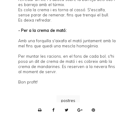
es barreja amb el túrmix.
Es cola la crema i es torna al cassó. S'escalfa,
sense parar de remenar, fins que trenqui el bull.
Es deixa refredar.
- Per a la crema de mató:
Amb una forquilla s'aixafa el mató juntament amb la
mel fins que quedi una mescla homogènia.
Per muntar les racions, en el fons de cada bol, s'hi
posa un dit de crema de mató i es cobreix amb la
crema de mandarines. Es reserven a la nevera fins
al moment de servir.
Bon profit!
postres
P
r
i