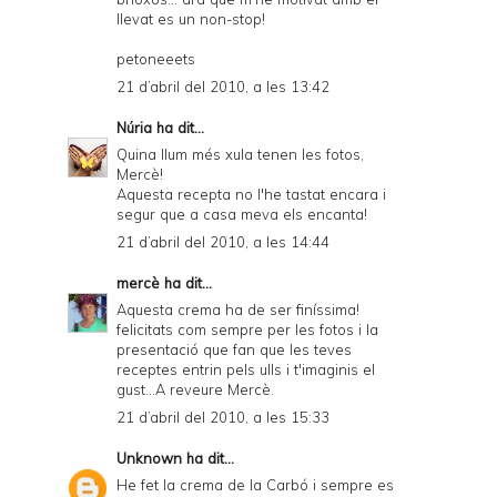
llevat es un non-stop!
petoneeets
21 d’abril del 2010, a les 13:42
Núria
ha dit...
Quina llum més xula tenen les fotos,
Mercè!
Aquesta recepta no l'he tastat encara i
segur que a casa meva els encanta!
21 d’abril del 2010, a les 14:44
mercè
ha dit...
Aquesta crema ha de ser finíssima!
felicitats com sempre per les fotos i la
presentació que fan que les teves
receptes entrin pels ulls i t'imaginis el
gust...A reveure Mercè.
21 d’abril del 2010, a les 15:33
Unknown
ha dit...
He fet la crema de la Carbó i sempre es