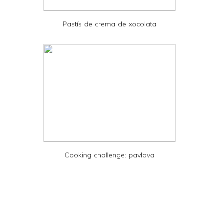
P
D
Pastís de crema de xocolata
F
Cooking challenge: pavlova