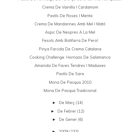
Crema De Vainilla I Cardamom
Pastís De Roses I Menta
Crema De Mandarines Amb Mel I Mató
Aspic De Nespres A La Mel
Fesols Amb Botifarra De Perol
Pinya Farcida De Crema Catalana
Cooking Challenge: Hornazo De Salamanca
Amanida De Faves Tendres I Maduixes
Pastís De Sara
Mona De Pasqua 2010
Mona De Pasqua Tradicional
De Març
(14)
►
De Febrer
(12)
►
De Gener
(6)
►
2009
(233)
►