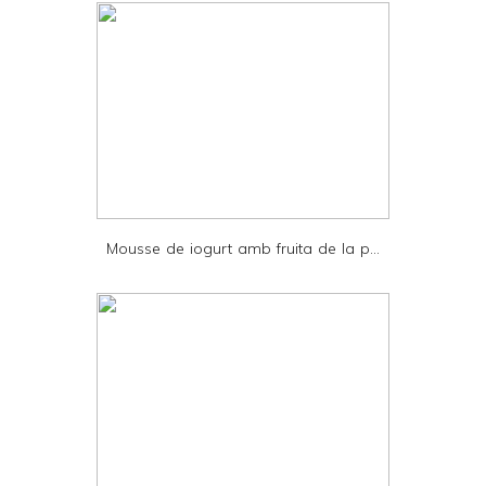
n
t
e
r
F
r
i
e
Mousse de iogurt amb fruita de la p...
n
d
l
y
a
n
d