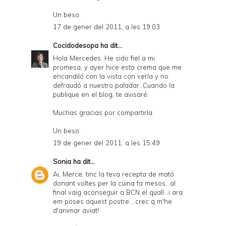
Un beso.
17 de gener del 2011, a les 19:03
Cocidodesopa
ha dit...
Hola Mercedes. He sido fiel a mi
promesa, y ayer hice esta crema que me
encandiló con la vista con verla y no
defraudó a nuestro paladar. Cuando la
publique en el blog, te avisaré.
Muchas gracias por compartirla.
Un beso.
19 de gener del 2011, a les 15:49
Sonia
ha dit...
Ai, Merce, tinc la teva recepta de mató
donant voltes per la cuina fa mesos...al
final vaig aconseguir a BCN el quall...i ara
em poses aquest postre....crec q m'he
d'animar aviat!