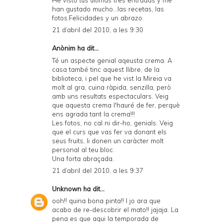
han gustado mucho...las recetas, las
fotos.Felicidades y un abrazo.
21 d’abril del 2010, a les 9:30
Anònim ha dit...
Té un aspecte genial aqeusta crema. A
casa també tinc aquest llibre, de la
biblioteca, i pel que he vist la Mireia va
molt al gra, cuina ràpida, senzilla, però
amb uns resultats espectaculars. Veig
que aquesta crema l'hauré de fer, perquè
ens agrada tant la crema!!!
Les fotos, no cal ni dir-ho, genials. Veig
que el curs que vas fer va donant els
seus fruits, li donen un caràcter molt
personal al teu bloc.
Una forta abraçada.
21 d’abril del 2010, a les 9:37
Unknown
ha dit...
ooh!! quina bona pinta!! I jo ara que
acabo de re-descobrir el mato!! jajaja. La
pena es que aqui la temporada de