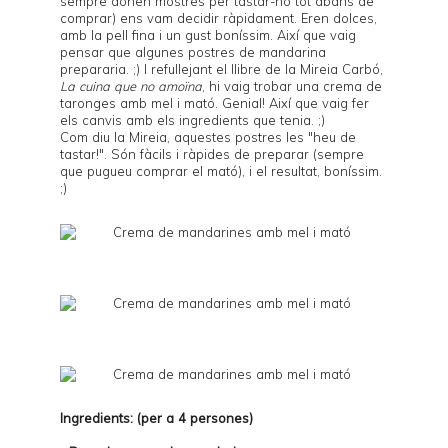
sempre donen mostres per tastar-ho tot abans de
comprar) ens vam decidir ràpidament. Eren dolces,
amb la pell fina i un gust boníssim. Així que vaig
pensar que algunes postres de mandarina
prepararia. ;) I refullejant el llibre de la Mireia Carbó,
La cuina que no amoïna
, hi vaig trobar una crema de
taronges amb mel i mató. Genial! Així que vaig fer
els canvis amb els ingredients que tenia. ;)
Com diu la Mireia, aquestes postres les "heu de
tastar!". Són fàcils i ràpides de preparar (sempre
que pugueu comprar el mató), i el resultat, boníssim.
;)
Ingredients: (per a 4 persones)