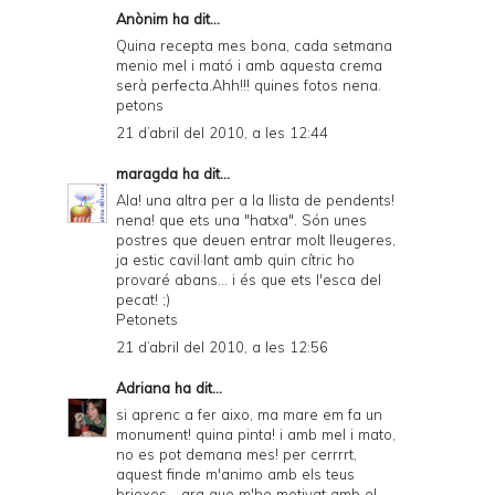
Anònim ha dit...
Quina recepta mes bona, cada setmana
menio mel i mató i amb aquesta crema
serà perfecta.Ahh!!! quines fotos nena.
petons
21 d’abril del 2010, a les 12:44
maragda
ha dit...
Ala! una altra per a la llista de pendents!
nena! que ets una "hatxa". Són unes
postres que deuen entrar molt lleugeres,
ja estic cavil·lant amb quin cítric ho
provaré abans... i és que ets l'esca del
pecat! ;)
Petonets
21 d’abril del 2010, a les 12:56
Adriana
ha dit...
si aprenc a fer aixo, ma mare em fa un
monument! quina pinta! i amb mel i mato,
no es pot demana mes! per cerrrrt,
aquest finde m'animo amb els teus
brioxos... ara que m'he motivat amb el