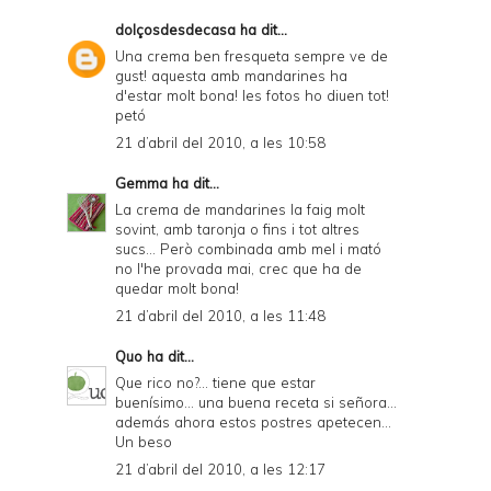
dolçosdesdecasa
ha dit...
Una crema ben fresqueta sempre ve de
gust! aquesta amb mandarines ha
d'estar molt bona! les fotos ho diuen tot!
petó
21 d’abril del 2010, a les 10:58
Gemma
ha dit...
La crema de mandarines la faig molt
sovint, amb taronja o fins i tot altres
sucs... Però combinada amb mel i mató
no l'he provada mai, crec que ha de
quedar molt bona!
21 d’abril del 2010, a les 11:48
Quo
ha dit...
Que rico no?... tiene que estar
buenísimo... una buena receta si señora...
además ahora estos postres apetecen...
Un beso
21 d’abril del 2010, a les 12:17