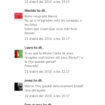
21 d’abril del 2010, a les 19:21
Mesilda
ha dit...
Bona vesprada Mercè
No se si m'agraden més les receptes o
les fotos.
Estan que s'ixen.Que cosa més fina!
Besets.
21 d’abril del 2010, a les 20:17
Laura
ha dit...
Si es que la Mireia Carbó té unes
receptes molt bones als seus llibres!! I a
tu t'ha quedat genial!!
Petonets!
21 d’abril del 2010, a les 22:17
josep
ha dit...
Mercè, t'ha quedat deliciosament brutal!!.
Una abraçada
22 d’abril del 2010, a les 20:17
Fem un mos
ha dit...