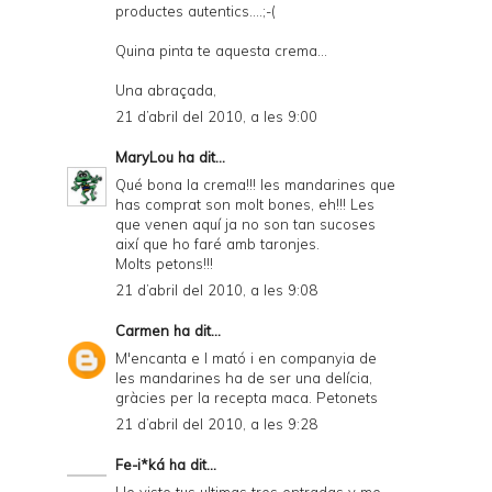
productes autentics....;-(
Quina pinta te aquesta crema...
Una abraçada,
21 d’abril del 2010, a les 9:00
MaryLou
ha dit...
Qué bona la crema!!! les mandarines que
has comprat son molt bones, eh!!! Les
que venen aquí ja no son tan sucoses
així que ho faré amb taronjes.
Molts petons!!!
21 d’abril del 2010, a les 9:08
Carmen
ha dit...
M'encanta e l mató i en companyia de
les mandarines ha de ser una delícia,
gràcies per la recepta maca. Petonets
21 d’abril del 2010, a les 9:28
Fe-i*ká
ha dit...
He visto tus ultimas tres entradas y me