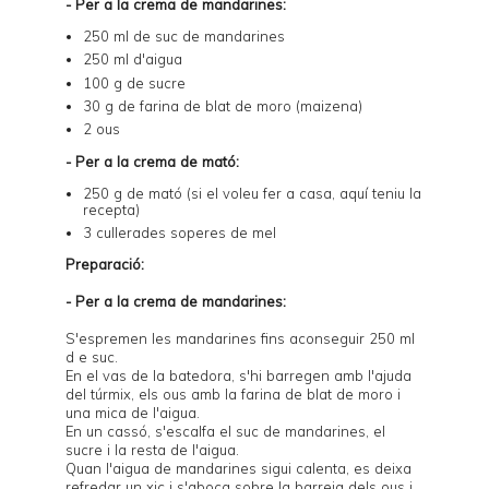
- Per a la crema de mandarines:
250 ml de suc de mandarines
250 ml d'aigua
100 g de sucre
30 g de farina de blat de moro (maizena)
2 ous
- Per a la crema de mató:
250 g de mató (si el voleu fer a casa,
aquí
teniu la
recepta)
3 cullerades soperes de mel
Preparació:
- Per a la crema de mandarines:
S'espremen les mandarines fins aconseguir 250 ml
d e suc.
En el vas de la batedora, s'hi barregen amb l'ajuda
del túrmix, els ous amb la farina de blat de moro i
una mica de l'aigua.
En un cassó, s'escalfa el suc de mandarines, el
sucre i la resta de l'aigua.
Quan l'aigua de mandarines sigui calenta, es deixa
refredar un xic i s'aboca sobre la barreja dels ous i