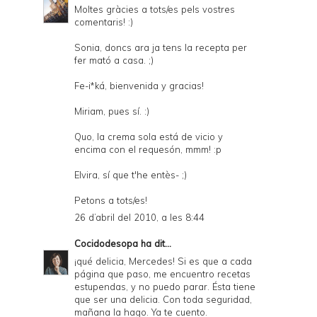
Moltes gràcies a tots/es pels vostres
comentaris! :)
Sonia, doncs ara ja tens la recepta per
fer mató a casa. ;)
Fe-i*ká, bienvenida y gracias!
Miriam, pues sí. :)
Quo, la crema sola está de vicio y
encima con el requesón, mmm! :p
Elvira, sí que t'he entès- ;)
Petons a tots/es!
26 d’abril del 2010, a les 8:44
Cocidodesopa
ha dit...
¡qué delicia, Mercedes! Si es que a cada
página que paso, me encuentro recetas
estupendas, y no puedo parar. Ésta tiene
que ser una delicia. Con toda seguridad,
mañana la hago. Ya te cuento.