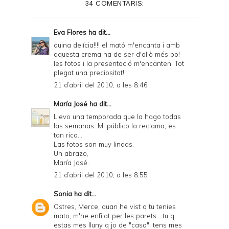
34 COMENTARIS:
Eva Flores
ha dit...
quina delícia!!!! el mató m'encanta i amb
aquesta crema ha de ser d'allò més bo!
les fotos i la presentació m'encanten. Tot
plegat una preciositat!
21 d’abril del 2010, a les 8:46
María José
ha dit...
Llevo una temporada que la hago todas
las semanas. Mi público la reclama, es
tan rica....
Las fotos son muy lindas.
Un abrazo,
María José.
21 d’abril del 2010, a les 8:55
Sonia
ha dit...
Ostres, Merce, quan he vist q tu tenies
mato, m'he enfilat per les parets....tu q
estas mes lluny q jo de "casa", tens mes