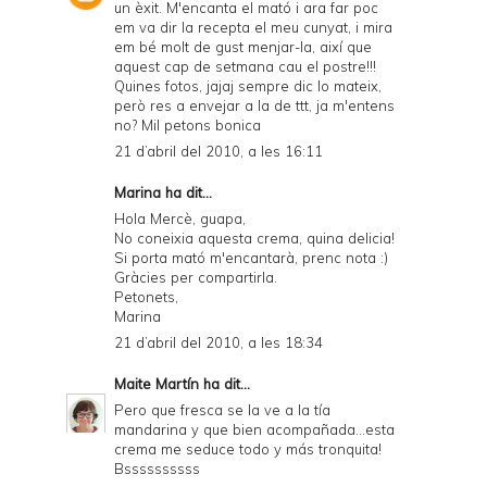
un èxit. M'encanta el mató i ara far poc
em va dir la recepta el meu cunyat, i mira
em bé molt de gust menjar-la, així que
aquest cap de setmana cau el postre!!!
Quines fotos, jajaj sempre dic lo mateix,
però res a envejar a la de ttt, ja m'entens
no? Mil petons bonica
21 d’abril del 2010, a les 16:11
Marina
ha dit...
Hola Mercè, guapa,
No coneixia aquesta crema, quina delicia!
Si porta mató m'encantarà, prenc nota :)
Gràcies per compartirla.
Petonets,
Marina
21 d’abril del 2010, a les 18:34
Maite Martín
ha dit...
Pero que fresca se la ve a la tía
mandarina y que bien acompañada...esta
crema me seduce todo y más tronquita!
Bssssssssss