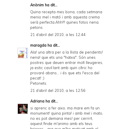
Anònim ha dit...
Quina recepta mes bona, cada setmana
menio mel i mató i amb aquesta crema
serà perfecta.Ahh!!! quines fotos nena.
petons
21 d’abril del 2010, a les 12:44
maragda
ha dit...
Ala! una altra per a la llista de pendents!
nena! que ets una "hatxa". Són unes
postres que deuen entrar molt lleugeres,
ja estic cavil·lant amb quin cítric ho
provaré abans... i és que ets l'esca del
pecat! ;)
Petonets
21 d’abril del 2010, a les 12:56
Adriana
ha dit...
si aprenc a fer aixo, ma mare em fa un
monument! quina pinta! i amb mel i mato,
no es pot demana mes! per cerrrrt,
aquest finde m'animo amb els teus
brioxos... ara que m'he motivat amb el