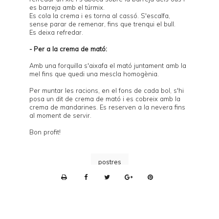
es barreja amb el túrmix.
Es cola la crema i es torna al cassó. S'escalfa,
sense parar de remenar, fins que trenqui el bull.
Es deixa refredar.
- Per a la crema de mató:
Amb una forquilla s'aixafa el mató juntament amb la
mel fins que quedi una mescla homogènia.
Per muntar les racions, en el fons de cada bol, s'hi
posa un dit de crema de mató i es cobreix amb la
crema de mandarines. Es reserven a la nevera fins
al moment de servir.
Bon profit!
postres
P
r
i