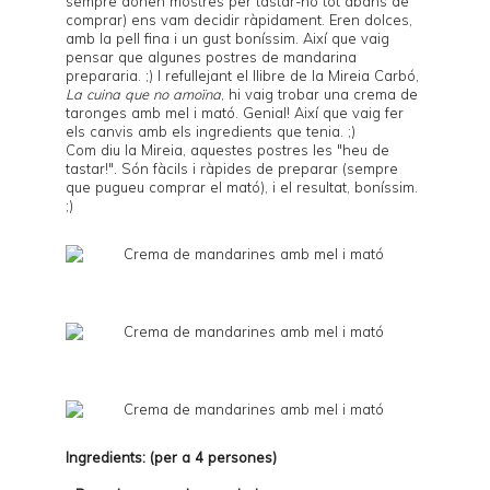
sempre donen mostres per tastar-ho tot abans de
comprar) ens vam decidir ràpidament. Eren dolces,
amb la pell fina i un gust boníssim. Així que vaig
pensar que algunes postres de mandarina
prepararia. ;) I refullejant el llibre de la Mireia Carbó,
La cuina que no amoïna
, hi vaig trobar una crema de
taronges amb mel i mató. Genial! Així que vaig fer
els canvis amb els ingredients que tenia. ;)
Com diu la Mireia, aquestes postres les "heu de
tastar!". Són fàcils i ràpides de preparar (sempre
que pugueu comprar el mató), i el resultat, boníssim.
;)
Ingredients: (per a 4 persones)