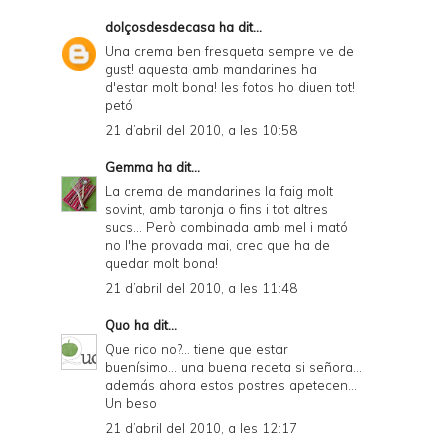
dolçosdesdecasa
ha dit...
Una crema ben fresqueta sempre ve de
gust! aquesta amb mandarines ha
d'estar molt bona! les fotos ho diuen tot!
petó
21 d’abril del 2010, a les 10:58
Gemma
ha dit...
La crema de mandarines la faig molt
sovint, amb taronja o fins i tot altres
sucs... Però combinada amb mel i mató
no l'he provada mai, crec que ha de
quedar molt bona!
21 d’abril del 2010, a les 11:48
Quo
ha dit...
Que rico no?... tiene que estar
buenísimo... una buena receta si señora...
además ahora estos postres apetecen...
Un beso
21 d’abril del 2010, a les 12:17