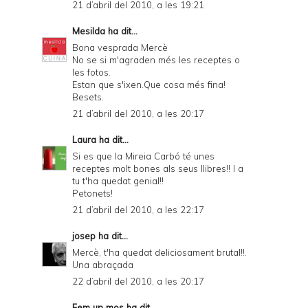
21 d’abril del 2010, a les 19:21
Mesilda
ha dit...
Bona vesprada Mercè
No se si m'agraden més les receptes o
les fotos.
Estan que s'ixen.Que cosa més fina!
Besets.
21 d’abril del 2010, a les 20:17
Laura
ha dit...
Si es que la Mireia Carbó té unes
receptes molt bones als seus llibres!! I a
tu t'ha quedat genial!!
Petonets!
21 d’abril del 2010, a les 22:17
josep
ha dit...
Mercè, t'ha quedat deliciosament brutal!!.
Una abraçada
22 d’abril del 2010, a les 20:17
Fem un mos
ha dit...