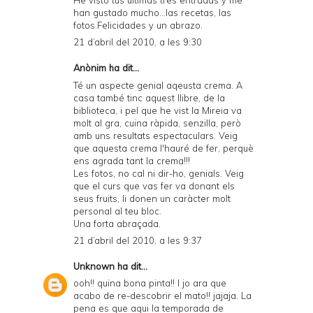
han gustado mucho...las recetas, las
fotos.Felicidades y un abrazo.
21 d’abril del 2010, a les 9:30
Anònim ha dit...
Té un aspecte genial aqeusta crema. A
casa també tinc aquest llibre, de la
biblioteca, i pel que he vist la Mireia va
molt al gra, cuina ràpida, senzilla, però
amb uns resultats espectaculars. Veig
que aquesta crema l'hauré de fer, perquè
ens agrada tant la crema!!!
Les fotos, no cal ni dir-ho, genials. Veig
que el curs que vas fer va donant els
seus fruits, li donen un caràcter molt
personal al teu bloc.
Una forta abraçada.
21 d’abril del 2010, a les 9:37
Unknown
ha dit...
ooh!! quina bona pinta!! I jo ara que
acabo de re-descobrir el mato!! jajaja. La
pena es que aqui la temporada de