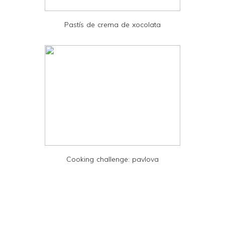
P
D
Pastís de crema de xocolata
F
Cooking challenge: pavlova