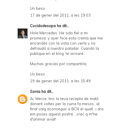
Un beso.
17 de gener del 2011, a les 19:03
Cocidodesopa
ha dit...
Hola Mercedes. He sido fiel a mi
promesa, y ayer hice esta crema que me
encandiló con la vista con verla y no
defraudó a nuestro paladar. Cuando la
publique en el blog, te avisaré.
Muchas gracias por compartirla.
Un beso.
19 de gener del 2011, a les 15:49
Sonia
ha dit...
Ai, Merce, tinc la teva recepta de mató
donant voltes per la cuina fa mesos...al
final vaig aconseguir a BCN el quall...i ara
em poses aquest postre....crec q m'he
d'animar aviat!