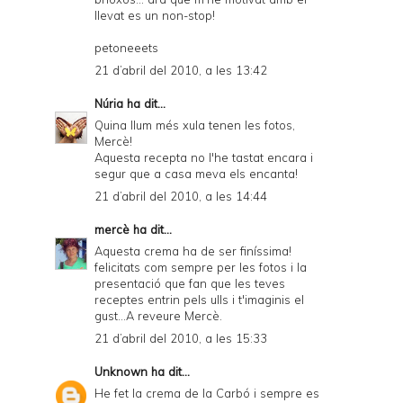
llevat es un non-stop!
petoneeets
21 d’abril del 2010, a les 13:42
Núria
ha dit...
Quina llum més xula tenen les fotos,
Mercè!
Aquesta recepta no l'he tastat encara i
segur que a casa meva els encanta!
21 d’abril del 2010, a les 14:44
mercè
ha dit...
Aquesta crema ha de ser finíssima!
felicitats com sempre per les fotos i la
presentació que fan que les teves
receptes entrin pels ulls i t'imaginis el
gust...A reveure Mercè.
21 d’abril del 2010, a les 15:33
Unknown
ha dit...
He fet la crema de la Carbó i sempre es