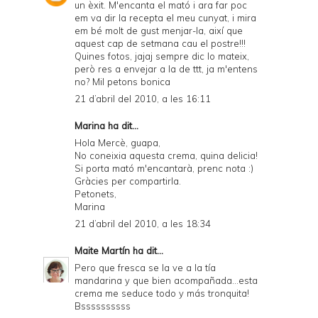
un èxit. M'encanta el mató i ara far poc
em va dir la recepta el meu cunyat, i mira
em bé molt de gust menjar-la, així que
aquest cap de setmana cau el postre!!!
Quines fotos, jajaj sempre dic lo mateix,
però res a envejar a la de ttt, ja m'entens
no? Mil petons bonica
21 d’abril del 2010, a les 16:11
Marina
ha dit...
Hola Mercè, guapa,
No coneixia aquesta crema, quina delicia!
Si porta mató m'encantarà, prenc nota :)
Gràcies per compartirla.
Petonets,
Marina
21 d’abril del 2010, a les 18:34
Maite Martín
ha dit...
Pero que fresca se la ve a la tía
mandarina y que bien acompañada...esta
crema me seduce todo y más tronquita!
Bssssssssss