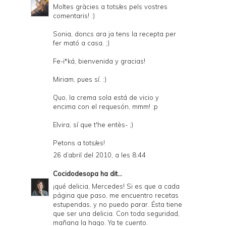
Moltes gràcies a tots/es pels vostres
comentaris! :)
Sonia, doncs ara ja tens la recepta per
fer mató a casa. ;)
Fe-i*ká, bienvenida y gracias!
Miriam, pues sí. :)
Quo, la crema sola está de vicio y
encima con el requesón, mmm! :p
Elvira, sí que t'he entès- ;)
Petons a tots/es!
26 d’abril del 2010, a les 8:44
Cocidodesopa
ha dit...
¡qué delicia, Mercedes! Si es que a cada
página que paso, me encuentro recetas
estupendas, y no puedo parar. Ésta tiene
que ser una delicia. Con toda seguridad,
mañana la hago. Ya te cuento.