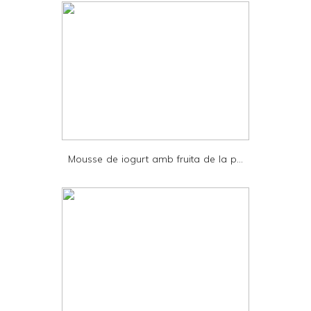
n
t
e
r
F
r
i
e
Mousse de iogurt amb fruita de la p...
n
d
l
y
a
n
d