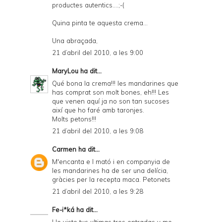
productes autentics....;-(
Quina pinta te aquesta crema...
Una abraçada,
21 d’abril del 2010, a les 9:00
MaryLou
ha dit...
Qué bona la crema!!! les mandarines que
has comprat son molt bones, eh!!! Les
que venen aquí ja no son tan sucoses
així que ho faré amb taronjes.
Molts petons!!!
21 d’abril del 2010, a les 9:08
Carmen
ha dit...
M'encanta e l mató i en companyia de
les mandarines ha de ser una delícia,
gràcies per la recepta maca. Petonets
21 d’abril del 2010, a les 9:28
Fe-i*ká
ha dit...
He visto tus ultimas tres entradas y me