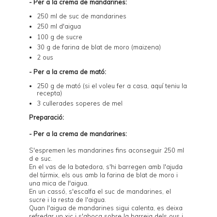
- Per a la crema de mandarines:
250 ml de suc de mandarines
250 ml d'aigua
100 g de sucre
30 g de farina de blat de moro (maizena)
2 ous
- Per a la crema de mató:
250 g de mató (si el voleu fer a casa,
aquí
teniu la
recepta)
3 cullerades soperes de mel
Preparació:
- Per a la crema de mandarines:
S'espremen les mandarines fins aconseguir 250 ml
d e suc.
En el vas de la batedora, s'hi barregen amb l'ajuda
del túrmix, els ous amb la farina de blat de moro i
una mica de l'aigua.
En un cassó, s'escalfa el suc de mandarines, el
sucre i la resta de l'aigua.
Quan l'aigua de mandarines sigui calenta, es deixa
refredar un xic i s'aboca sobre la barreja dels ous i