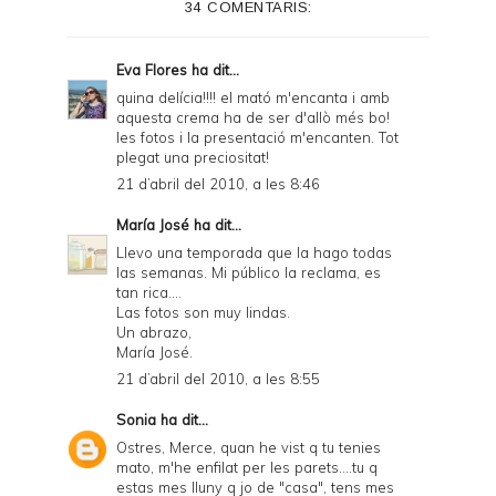
34 COMENTARIS:
Eva Flores
ha dit...
quina delícia!!!! el mató m'encanta i amb
aquesta crema ha de ser d'allò més bo!
les fotos i la presentació m'encanten. Tot
plegat una preciositat!
21 d’abril del 2010, a les 8:46
María José
ha dit...
Llevo una temporada que la hago todas
las semanas. Mi público la reclama, es
tan rica....
Las fotos son muy lindas.
Un abrazo,
María José.
21 d’abril del 2010, a les 8:55
Sonia
ha dit...
Ostres, Merce, quan he vist q tu tenies
mato, m'he enfilat per les parets....tu q
estas mes lluny q jo de "casa", tens mes