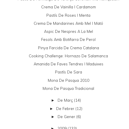
Crema De Vainilla I Cardamom
Pastís De Roses I Menta
Crema De Mandarines Amb Mel I Mató
Aspic De Nespres A La Mel
Fesols Amb Botifarra De Perol
Pinya Farcida De Crema Catalana
Cooking Challenge: Hornazo De Salamanca
Amanida De Faves Tendres I Maduixes
Pastís De Sara
Mona De Pasqua 2010
Mona De Pasqua Tradicional
De Març
(14)
►
De Febrer
(12)
►
De Gener
(6)
►
2009
(233)
►