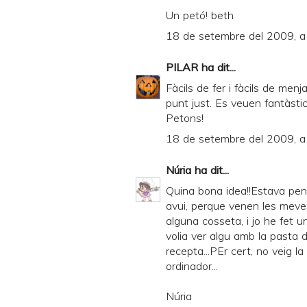
D
Un petó! beth
F
18 de setembre del 2009, a 
PILAR
ha dit...
Fàcils de fer i fàcils de men
punt just. Es veuen fantàsti
Petons!
18 de setembre del 2009, a 
Núria
ha dit...
Quina bona idea!!Estava pen
avui, perque venen les meve
alguna cosseta, i jo he fet un
volia ver algu amb la pasta d
recepta...PEr cert, no veig la
ordinador...
Núria