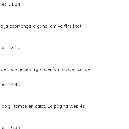
 les 11:24
e ja copmença la gana...em ve fins i tot
 les 13:10
ú de todo haces algo buenísimo. Qué rica, se
 les 14:46
n dolç i també en salat. La pàgina web és
 les 16:39