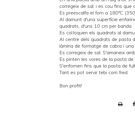
corregeix de sal, i es cou fins que 
Es preescalfa el forn a 180ºC (350
Al damunt d'una superfície enfarina
quadrats, d'uns 10 cm per banda.
Es col·loquen els quadrats al dam
Al centre dels quadrats de pasta de 
làmina de formatge de cabra i una
Es corregeix de sal. S'amaneix amb 
Es pinten les vores de la pasta de 
S'enfornen fins que la pasta de full 
Tant es pot servir tebi com fred.
Bon profit!
P
r
i
n