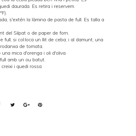
quedi daurada. Es retira i reservem.
ºF).
da, s'extén la làmina de pasta de full. Es talla a
unt del
Silpat
o de paper de forn.
full, si col·loca un llit de ceba; i al damunt, una
 rodanxa de tomata.
una mica d'orenga i oli d'oliva.
full amb un ou batut.
creixi i quedi rossa.