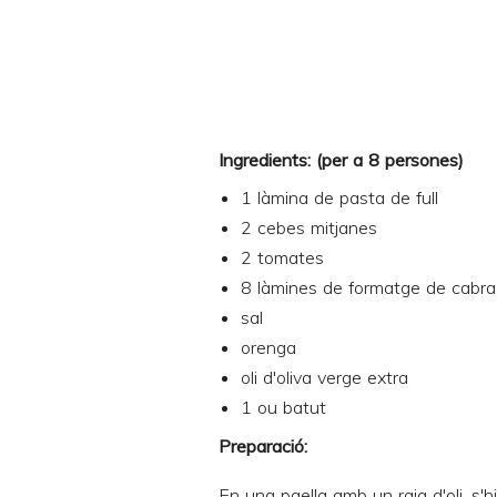
Ingredients: (per a 8 persones)
1 làmina de pasta de full
2 cebes mitjanes
2 tomates
8 làmines de
formatge de cabra
sal
orenga
oli d'oliva verge extra
1 ou batut
Preparació:
En una paella amb un raig d'oli, s'h