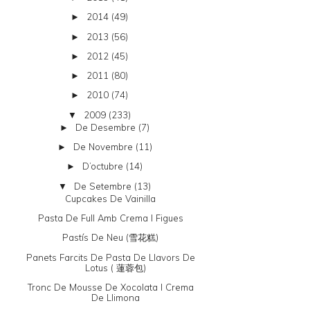
2014
(49)
►
2013
(56)
►
2012
(45)
►
2011
(80)
►
2010
(74)
►
2009
(233)
▼
De Desembre
(7)
►
De Novembre
(11)
►
D’octubre
(14)
►
De Setembre
(13)
▼
Cupcakes De Vainilla
Pasta De Full Amb Crema I Figues
Pastís De Neu (雪花糕)
Panets Farcits De Pasta De Llavors De
Lotus ( 蓮蓉包)
Tronc De Mousse De Xocolata I Crema
De Llimona