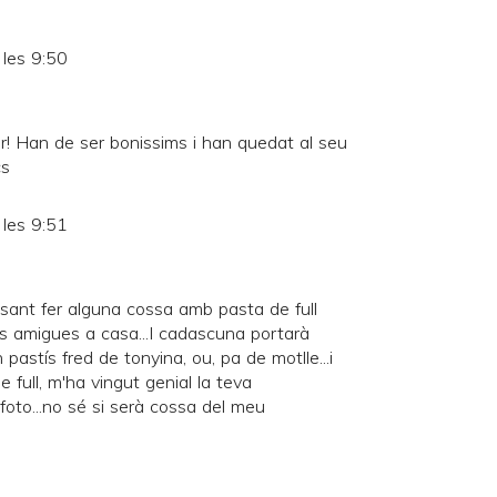
les 9:50
jar! Han de ser bonissims i han quedat al seu
cs
les 9:51
sant fer alguna cossa amb pasta de full
s amigues a casa...I cadascuna portarà
 pastís fred de tonyina, ou, pa de motlle...i
e full, m'ha vingut genial la teva
 foto...no sé si serà cossa del meu