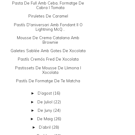
Pasta De Full Amb Ceba, Formatge De
Cabra I Tomata
Piruletes De Caramel
Pastís D'aniversari Amb Fondant II O
Lightning McQ...
Mousse De Crema Catalana Amb
Brownie
Galetes Sablée Amb Gotes De Xocolata
Pastís Cremós Fred De Xocolata
Pastissets De Mousse De Llimona I
Xocolata
Pastís De Formatge De Te Matcha
D’agost
(16)
►
De Juliol
(22)
►
De Juny
(24)
►
De Maig
(26)
►
D’abril
(28)
►