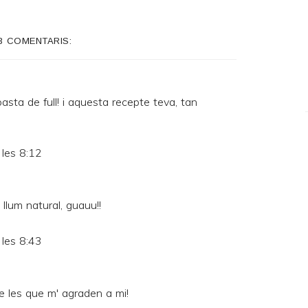
3 COMENTARIS:
asta de full! i aquesta recepte teva, tan
les 8:12
 llum natural, guauu!!
les 8:43
 de les que m' agraden a mi!