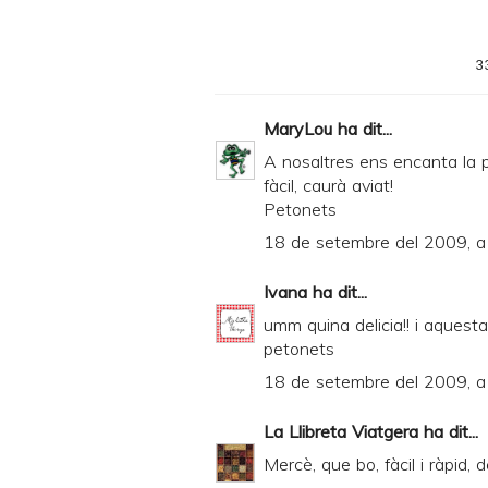
t
e
3
r
F
MaryLou
ha dit...
r
A nosaltres ens encanta la p
i
fàcil, caurà aviat!
Petonets
e
18 de setembre del 2009, a 
n
d
Ivana
ha dit...
l
umm quina delicia!! i aquesta
y
petonets
a
18 de setembre del 2009, a 
n
La Llibreta Viatgera
ha dit...
d
Mercè, que bo, fàcil i ràpid,
P