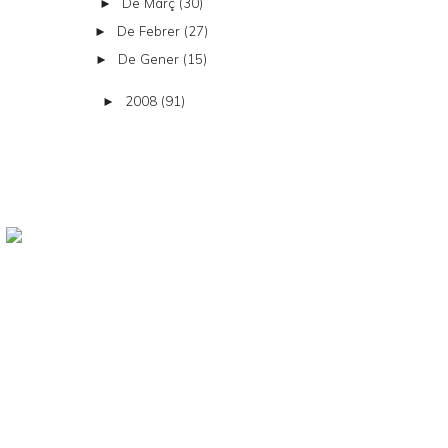
De Març
(30)
►
De Febrer
(27)
►
De Gener
(15)
►
2008
(91)
►