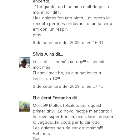
encertat.
T' ha quedat un bloc amb molt de gust ( i
mai millor dit) .
I les galetes fan una pinta.... m' anoto la
recepta per més endavant, quan la feina
em doni un respir.
ptns.
9 de setembre del 2009, a les 16:31
Sílvia A.
ha dit...
Felicitats!!!!: només un any!!! si sembla
molt més.
El canvi molt be, és clar,net invita a
llegir... un 10!!!
9 de setembre del 2009, a les 17:43
El cullerot Festuc
ha dit...
Mercè!!! Moltes felicitats per aquest
primer any!!! La nova imatge m'encanta!!!
la trovo super bonica, acollidora i dolça a
la vegada...felicitats per la currada!!
Les galetes han de ser de: mmmm!!!
Petunets,
Eva.