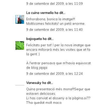
d
9 de setembre del 2009, a les 11:09
P
La cuina vermella
ha dit...
D
Enhorabona, bonica la imatge!!!
Moltíssimes felicitats! un petó enorme.
F
9 de setembre del 2009, a les 11:40
bajoqueta
ha dit...
Felicitats per tot! I per la nova imatge que
encara millorarà més les visites que et fa
la gent :)
A l'entrar pensava que m'havia equivocat
de blog jajaja
9 de setembre del 2009, a les 12:24
Vanesuky
ha dit...
Quina presentació més mona!!!Segur que
estaven delicioses.
Li has canviat el disseny a la pàgina,oi???
T'ha quedat molt maco.