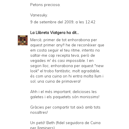
Petons preciosa.
Vanesuky.
9 de setembre del 2009, a les 12:42
La Llibreta Viatgera
ha dit...
Mercè, primer de tot enhorabona per
aquest primer any!! he de reconèixer que
em costa seguir el teu ritme, intento no
saltar-me cap recepta teva, però de
vegades m' és casi impossible. I en
segon lloc, enhorabona per aquest "new
look" el trobo fantàstic, molt agradable,
és com una cuina on hi entra molta llum i
sol, una cuina de primavera!
Ahh i el més important, delicioses les
galetes i els paquetets són monissims!
Gràcies per compartir tot això amb tots
nosaltres!
Un petó! Beth (fidel seguidora de Cuina
per llaminers)