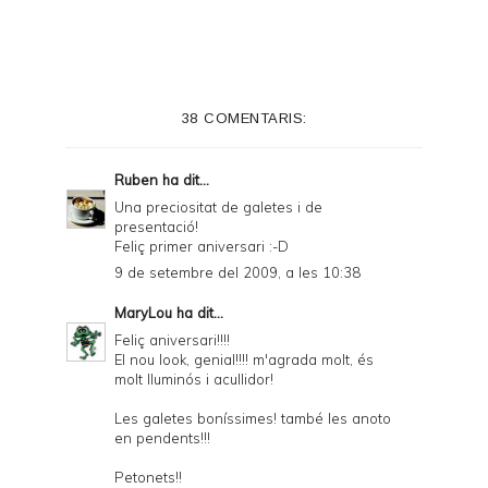
i
n
t
e
38 COMENTARIS:
r
F
Ruben
ha dit...
r
Una preciositat de galetes i de
presentació!
i
Feliç primer aniversari :-D
e
9 de setembre del 2009, a les 10:38
n
MaryLou
ha dit...
d
Feliç aniversari!!!!
El nou look, genial!!!! m'agrada molt, és
l
molt lluminós i acullidor!
y
Les galetes boníssimes! també les anoto
a
en pendents!!!
n
Petonets!!