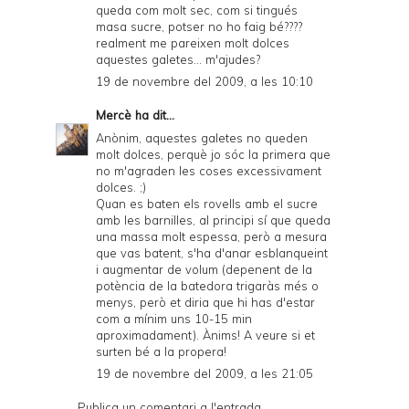
queda com molt sec, com si tingués
masa sucre, potser no ho faig bé????
realment me pareixen molt dolces
aquestes galetes... m'ajudes?
19 de novembre del 2009, a les 10:10
Mercè
ha dit...
Anònim, aquestes galetes no queden
molt dolces, perquè jo sóc la primera que
no m'agraden les coses excessivament
dolces. ;)
Quan es baten els rovells amb el sucre
amb les barnilles, al principi sí que queda
una massa molt espessa, però a mesura
que vas batent, s'ha d'anar esblanqueint
i augmentar de volum (depenent de la
potència de la batedora trigaràs més o
menys, però et diria que hi has d'estar
com a mínim uns 10-15 min
aproximadament). Ànims! A veure si et
surten bé a la propera!
19 de novembre del 2009, a les 21:05
Publica un comentari a l'entrada