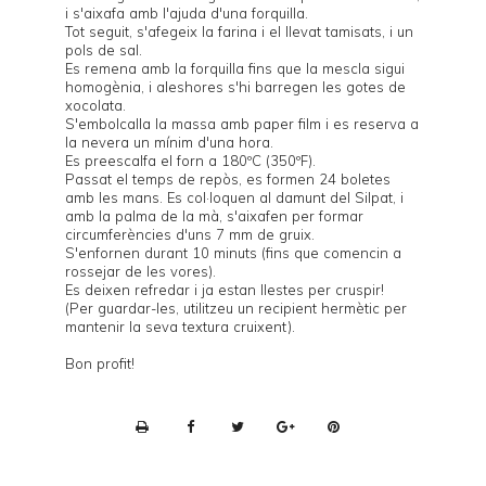
i s'aixafa amb l'ajuda d'una forquilla.
Tot seguit, s'afegeix la farina i el llevat tamisats, i un
pols de sal.
Es remena amb la forquilla fins que la mescla sigui
homogènia, i aleshores s'hi barregen les gotes de
xocolata.
S'embolcalla la massa amb paper film i es reserva a
la nevera un mínim d'una hora.
Es preescalfa el forn a 180ºC (350ºF).
Passat el temps de repòs, es formen 24 boletes
amb les mans. Es col·loquen al damunt del Silpat, i
amb la palma de la mà, s'aixafen per formar
circumferències d'uns 7 mm de gruix.
S'enfornen durant 10 minuts (fins que comencin a
rossejar de les vores).
Es deixen refredar i ja estan llestes per cruspir!
(Per guardar-les, utilitzeu un recipient hermètic per
mantenir la seva textura cruixent).
Bon profit!
P
r