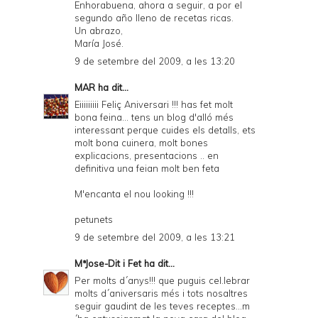
Enhorabuena, ahora a seguir, a por el
segundo año lleno de recetas ricas.
Un abrazo,
María José.
9 de setembre del 2009, a les 13:20
MAR
ha dit...
Eiiiiiiiii Feliç Aniversari !!! has fet molt
bona feina... tens un blog d'alló més
interessant perque cuides els detalls, ets
molt bona cuinera, molt bones
explicacions, presentacions .. en
definitiva una feian molt ben feta
M'encanta el nou looking !!!
petunets
9 de setembre del 2009, a les 13:21
MªJose-Dit i Fet
ha dit...
Per molts d´anys!!! que puguis cel.lebrar
molts d´aniversaris més i tots nosaltres
seguir gaudint de les teves receptes...m