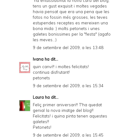
´ha entussiasmat la nova cara del blog,
tens un gust exquisit i moltes vegades
havia pensat que era una pena que les
fotos no fossin més grosses, les teves
estupendes receptes es mereixen una
bona mida :) molts petonets i unes
galetes bonissimes per la "festa" (agafo
les meves...)
9 de setembre del 2009, a les 13:48
Ivana
ha dit...
quin canvi!! i moltes felicitats!
continua disfrutant!
petonets
9 de setembre del 2009, a les 15:34
Laura
ha dit...
Feliç primer aniversari!! T'ha quedat
genial la nova imatge del blog!!
Felicitats! i quina pinta tenen aquestes
galetes!!
Petonets!
9 de setembre del 2009, a les 15:45