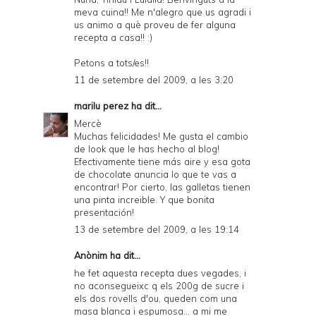
meva cuina!! Me n'alegro que us agradi i
us animo a què proveu de fer alguna
recepta a casa!! :)
Petons a tots/es!!
11 de setembre del 2009, a les 3:20
marilu perez
ha dit...
Mercè
Muchas felicidades! Me gusta el cambio
de look que le has hecho al blog!
Efectivamente tiene más aire y esa gota
de chocolate anuncia lo que te vas a
encontrar! Por cierto, las galletas tienen
una pinta increible. Y que bonita
presentación!
13 de setembre del 2009, a les 19:14
Anònim ha dit...
he fet aquesta recepta dues vegades, i
no aconsegueixc q els 200g de sucre i
els dos rovells d'ou, queden com una
masa blanca i espumosa... a mi me