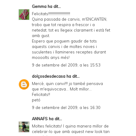
Gemma
ha dit...
Felicitats!!!!!!!!!!!!!!!!!!!!!!!!
Quina passada de canvis, m'ENCANTEN,
trobo que tot respira a frescor i a
netedat, tot es llegeix clarament i està fet
amb gust.
Espero que poguem gaudir de tots
aquests canvis i de moltes noves i
suculentes i llamineres receptes durant
moooolts anys més!
9 de setembre del 2009, a les 15:53
dolçosdesdecasa
ha dit...
Mercè, quin canvi!!! jo també pensava
que m'equivocava... Molt millor...
Felicitats!!
petó
9 de setembre del 2009, a les 16:30
ANNAFS
ha dit...
Moltes felicitats! I quina manera millor de
celebrar-lo que amb aquest new look tan