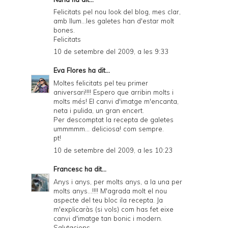
Felicitats pel nou look del blog, mes clar,
amb llum...les galetes han d'estar molt
bones.
Felicitats
10 de setembre del 2009, a les 9:33
Eva Flores
ha dit...
Moltes felicitats pel teu primer
aniversari!!!! Espero que arribin molts i
molts més! El canvi d'imatge m'encanta,
neta i pulida, un gran encert.
Per descomptat la recepta de galetes
ummmmm... deliciosa! com sempre.
pt!
10 de setembre del 2009, a les 10:23
Francesc
ha dit...
Anys i anys, per molts anys, a la una per
molts anys...!!!! M'agrada molt el nou
aspecte del teu bloc ila recepta. Ja
m'explicaràs (si vols) com has fet eixe
canvi d'imatge tan bonic i modern.
Salutacions