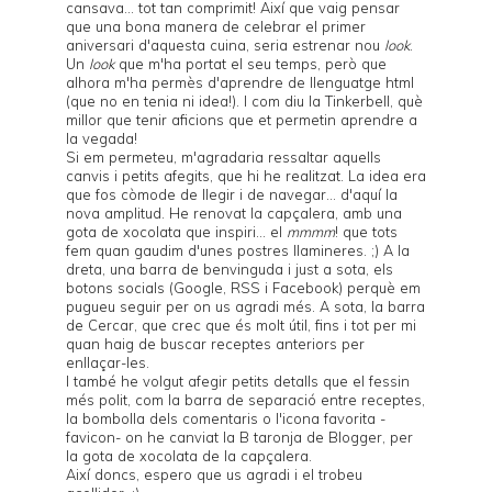
cansava... tot tan comprimit! Així que vaig pensar
que una bona manera de celebrar el primer
aniversari d'aquesta cuina, seria estrenar nou
look
.
Un
look
que m'ha portat el seu temps, però que
alhora m'ha permès d'aprendre de llenguatge html
(que no en tenia ni idea!). I com diu la
Tinkerbell
, què
millor que tenir aficions que et permetin aprendre a
la vegada!
Si em permeteu, m'agradaria ressaltar aquells
canvis i petits afegits, que hi he realitzat. La idea era
que fos còmode de llegir i de navegar... d'aquí la
nova amplitud. He renovat la capçalera, amb una
gota de xocolata que inspiri... el
mmmm
! que tots
fem quan gaudim d'unes postres llamineres. ;) A la
dreta, una barra de benvinguda i just a sota, els
botons socials (Google, RSS i Facebook) perquè em
pugueu seguir per on us agradi més. A sota, la barra
de Cercar, que crec que és molt útil, fins i tot per mi
quan haig de buscar receptes anteriors per
enllaçar-les.
I també he volgut afegir petits detalls que el fessin
més polit, com la barra de separació entre receptes,
la bombolla dels comentaris o l'icona favorita -
favicon- on he canviat la B taronja de Blogger, per
la gota de xocolata de la capçalera.
Així doncs, espero que us agradi i el trobeu