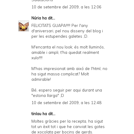
10 de setembre del 2009, a les 12:06
Núria
ha dit...
FELICITATS GUAPA!!!!! Per l'any
d'aniversari, pel nou disseny del blog i
per les estupendes galetes ;D.
M'encanta el nou look; és molt lluminós,
amable i ampli; t'ha quedat realment
xulo!!!!
M'has impresionat amb aixó de l'html, no
ha sigut massa complicat? Molt
admirable!
Bé, espero seguir per aqui durant una
"estona llarga" ;D
10 de setembre del 2009, a les 12:48
tinlau ha dit...
Moltes gràcies per la recepta, ha sigut
tot un èxit tot i que he canviat les gotes
de xocolata per bocins de gerds.