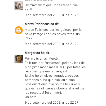
Ummmmmm!!!!!que Bones tenen que
ser!!!!
9 de setembre del 2009, a les 21:27
Marta Padenous
ha dit...
Mercè Felicitats, per les galetes, per la
nova imatge i per les noves fotos...un 10!
Ptnts
9 de setembre del 2009, a les 21:29
Margarida
ha dit...
Per molts anys, Mercè!
Felicitats per l'aniversari, pel nou look del
bloc (amb molta més llum ), i per totes les
receptes que ens ensenyes!
Ja t'ho he dit altres vegades: poques
persones hi ha que publiquin amb
l'assiduïtat amb què ho fas tu, i això sí
que és feina! I sense abaixar el nivell de
les receptes! Tot un mèrit!
Un petó!
9 de setembre del 2009, a les 22:27