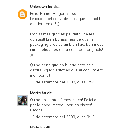
Unknown
ha dit...
Felic, Primer Bloganiversari!!
Felicitats pel canvi de look, que al final ha
quedat genial!! ;)
Moltissimes gracies pel detall de les
galetes!! Eren bonissimes de gust, el
packaging precios amb un llac, ben maco
i unes etiquetes de la casa ben originals!!
;p
Quina pena que no hi hagi foto dels
detalls, xq la veritat es que el conjunt era
molt bonic!!
10 de setembre del 2009, a les 1:54
Marta
ha dit...
Quina presentació mes maca! Felicitats
per la nova imatge i per les visites!
Petons
10 de setembre del 2009, a les 9:16
Núria ha dit...