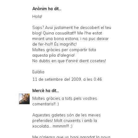
Anònim ha dit...
Hola!
Saps? Avui justament he descobert el teu
blog! Quina casualitat!!! Me l'he estat
mirant una bona estona, i no puc deixar
de fer-ho!!! És magnific!
Moltes gràcies per compartir tota
aquesta pila d'alegria!
No dubtis en que t'aniré dient cosetes!
Eulàlia
11 de setembre del 2009, a les 0:46
Mercè
ha dit...
Moltes gràcies a tots pels vostres
comentaris!! :)
Aquestes galetes són de les meves
preferides! Molt cruixents i amb la
xocolata... mmmm!!! ;)
Me n'alegro que us hagi agradat la nova