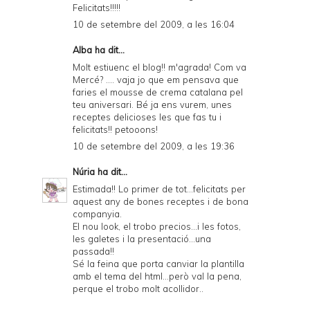
Felicitats!!!!!
10 de setembre del 2009, a les 16:04
Alba
ha dit...
Molt estiuenc el blog!! m'agrada! Com va
Mercé? .... vaja jo que em pensava que
faries el mousse de crema catalana pel
teu aniversari. Bé ja ens vurem, unes
receptes delicioses les que fas tu i
felicitats!! petooons!
10 de setembre del 2009, a les 19:36
Núria
ha dit...
Estimada!! Lo primer de tot...felicitats per
aquest any de bones receptes i de bona
companyia.
El nou look, el trobo precios...i les fotos,
les galetes i la presentació...una
passada!!
Sé la feina que porta canviar la plantilla
amb el tema del html...però val la pena,
perque el trobo molt acollidor..