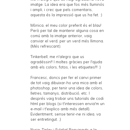
imatge. La idea era que fos més lluminós
i ampli, i crec que pels comentaris,
aquesta és la impressió que us ha fet. :)
Mònica, el meu color preferit és el blau!
Però per tal de mantenir alguna cosa en
comú amb la imatge anterior, vaig
canviar el verd, per un verd més llimona.
(Més refrescant).
Tinkerbell, me n'alegro que us
agradéssin!! I moltes gràcies per l'ajuda
amb els colors, fotos, i les etiquetes!!! :)
Francesc, doncs per fer el canvi primer
de tot vaig dibuixar-ho una mica amb el
photoshop, per tenir una idea de colors,
lletres, tamanys, distribució, etc. I
després vaig trobar uns tutorials de codi
html per blogs (si t'interessen envia'm un
e-mail i t'explico amb més detall).
Evidentment, sense tenir-ne ni idea, va
ser entretingut. ;)
Nuria, Tinlau i Eulalia! Benvinguts a la