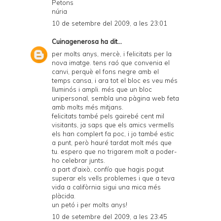
Petons
núria
10 de setembre del 2009, a les 23:01
Cuinagenerosa
ha dit...
per molts anys, mercè, i felicitats per la
nova imatge. tens raó que convenia el
canvi, perquè el fons negre amb el
temps cansa, i ara tot el bloc es veu més
lluminós i ampli. més que un bloc
unipersonal, sembla una pàgina web feta
amb molts més mitjans.
felicitats també pels gairebé cent mil
visitants, ja saps que els amics vermells
els han complert fa poc, i jo també estic
a punt, però hauré tardat molt més que
tu. espero que no trigarem molt a poder-
ho celebrar junts.
a part d'això, confío que hagis pogut
superar els vells problemes i que a teva
vida a califòrnia sigui una mica més
plàcida.
un petó i per molts anys!
10 de setembre del 2009, a les 23:45