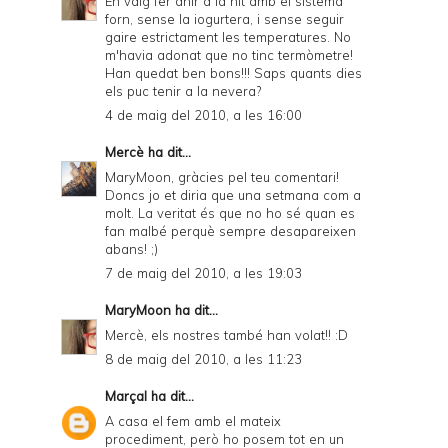
En vaig fer ahir a la nit amb el sistema
forn, sense la iogurtera, i sense seguir
gaire estrictament les temperatures. No
m'havia adonat que no tinc termòmetre!
Han quedat ben bons!!! Saps quants dies
els puc tenir a la nevera?
4 de maig del 2010, a les 16:00
Mercè
ha dit...
MaryMoon, gràcies pel teu comentari!
Doncs jo et diria que una setmana com a
molt. La veritat és que no ho sé quan es
fan malbé perquè sempre desapareixen
abans! ;)
7 de maig del 2010, a les 19:03
MaryMoon
ha dit...
Mercè, els nostres també han volat!! :D
8 de maig del 2010, a les 11:23
Marçal
ha dit...
A casa el fem amb el mateix
procediment, però ho posem tot en un