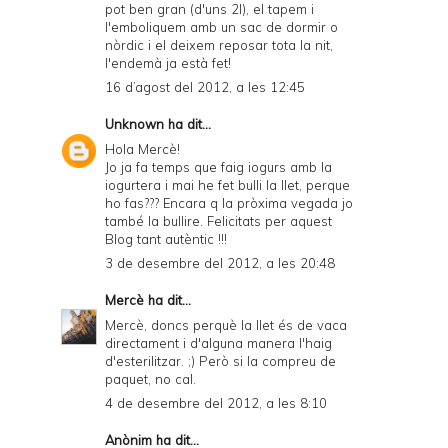
pot ben gran (d'uns 2l), el tapem i
l'emboliquem amb un sac de dormir o
nòrdic i el deixem reposar tota la nit,
l'endemà ja està fet!
16 d’agost del 2012, a les 12:45
Unknown
ha dit...
Hola Mercè!
Jo ja fa temps que faig iogurs amb la
iogurtera i mai he fet bulli la llet, perque
ho fas??? Encara q la pròxima vegada jo
també la bullire. Felicitats per aquest
Blog tant autèntic !!!
3 de desembre del 2012, a les 20:48
Mercè
ha dit...
Mercè, doncs perquè la llet és de vaca
directament i d'alguna manera l'haig
d'esterilitzar. ;) Però si la compreu de
paquet, no cal.
4 de desembre del 2012, a les 8:10
Anònim ha dit...