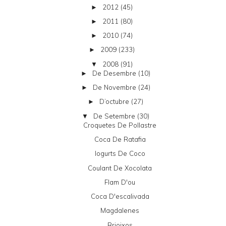
2012
(45)
►
2011
(80)
►
2010
(74)
►
2009
(233)
►
2008
(91)
▼
De Desembre
(10)
►
De Novembre
(24)
►
D’octubre
(27)
►
De Setembre
(30)
▼
Croquetes De Pollastre
Coca De Ratafia
Iogurts De Coco
Coulant De Xocolata
Flam D'ou
Coca D'escalivada
Magdalenes
Brioixos