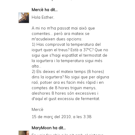
P
Mercè
ha dit...
D
Hola Esther,
F
A mi no m'ha passat mai això que
comentes... però ara mateix se
m'acudeixen dues opcions:
1) Has comprovat la temperatura del
iogurt quan el treus? Està a 37ºC? Que no
sigui que s'hagi espatllat el termostat de
la iogurtera i la temperatura sigui més
alta...
2) Els deixes el mateix temps (8 hores)
dins la iogurtera? No sigui que per alguna
raó, potser ara es facin més ràpid i en
comptes de 8 hores triguin menys,
aleshores 8 hores són excessives i
d'aquí el gust excessiu de fermentat.
Mercè
15 de març del 2010, a les 3:38
MaryMoon
ha dit...