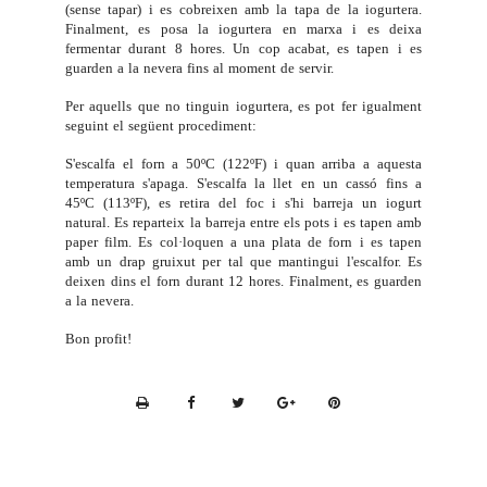
(sense tapar) i es cobreixen amb la tapa de la iogurtera.
Finalment, es posa la iogurtera en marxa i es deixa
fermentar durant 8 hores. Un cop acabat, es tapen i es
guarden a la nevera fins al moment de servir.
Per aquells que no tinguin iogurtera, es pot fer igualment
seguint el següent procediment:
S'escalfa el forn a 50ºC (122ºF) i quan arriba a aquesta
temperatura s'apaga. S'escalfa la llet en un cassó fins a
45ºC (113ºF), es retira del foc i s'hi barreja un iogurt
natural. Es reparteix la barreja entre els pots i es tapen amb
paper film. Es col·loquen a una plata de forn i es tapen
amb un drap gruixut per tal que mantingui l'escalfor. Es
deixen dins el forn durant 12 hores. Finalment, es guarden
a la nevera.
Bon profit!
P
r
i