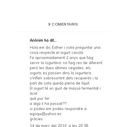
n
t
e
9 COMENTARIS:
r
F
Anònim ha dit...
r
Hola em dic Esther i volia preguntar una
cosa respecte el iogurt casolà.
i
Fa aproximadament 2 anys que faig
e
servir la iogurtera. no faig res de diferent
però les dues últimes vegades, els
n
iogurts es passen dins la iogurtera.
s'inflen sobresortint dels recipients i la
d
part de sota queda plena de líquit.
l
El iogurt té un gust de massa fermentat i
àcid
y
què puc fer
a algú li ha passat???
a
si podeu em podeu respondre a:
n
egoqui@yahoo.es
gràcies
d
14 de març del 2010, a les 20:38