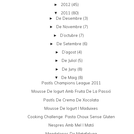
2012
(45)
►
2011
(80)
▼
De Desembre
(3)
►
De Novembre
(7)
►
D’octubre
(7)
►
De Setembre
(6)
►
D’agost
(4)
►
De Juliol
(5)
►
De Juny
(8)
►
De Maig
(8)
▼
Pastís Champions League 2011
Mousse De Iogurt Amb Fruita De La Passió
Pastís De Crema De Xocolata
Mousse De Iogurt I Maduixes
Cooking Challenge: Pasta Choux Sense Gluten
Nespres Amb Mel I Mató
Magdalenes De Matafaluga