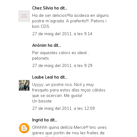
Chez Silvia
ha dit...
Ha de ser delicios!!!la acidesa en alguns
postre m´agrada. A preferits!!!. Petons i
bon CDS.
27 de maig del 2011, a les 9:14
Anònim ha dit...
Per aquestes calors es ideal...
petonets
27 de maig del 2011, a les 9:29
Laube Leal
ha dit...
Uyyyy, un postre rico, fácil y muy
fresquito para estos días mças cálidos
que se acercan. Me gusta!
Un besote
27 de maig del 2011, a les 12:09
Ingrid
ha dit...
Ohhhhh quina delícia Mercè!!! tinc unes
ganes que portin de nou les fruites de