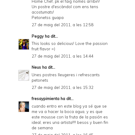
Home Chef, pk el faig només arribin!
Un postre d'escàndol com ens tens
acostumats!
Petonetss guapa
27 de maig del 2011, a les 12:58
Peggy
ha dit...
This looks so delicious! Love the passion
fruit flavor =)
27 de maig del 2011, a les 14:44
Neus
ha dit...
Unes postres lleugeres i refrescants
petonets
27 de maig del 2011, a les 15:32
fresaypimienta
ha dit...
cuando entro en este blog ya sé que se
me va a hacer la boca agua, y es que
este mousse con la fruta de la pasión es
ideal, eres una artista!!!! besos y buen fin
de semana