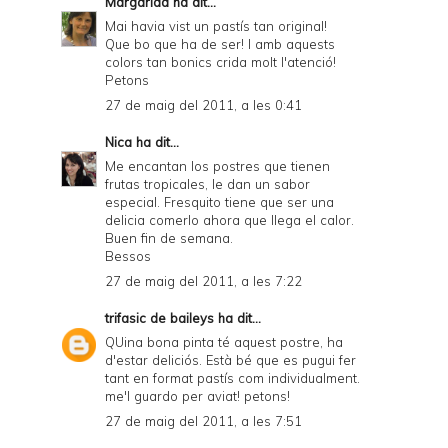
Margarida
ha dit...
Mai havia vist un pastís tan original!
Que bo que ha de ser! I amb aquests
colors tan bonics crida molt l'atenció!
Petons
27 de maig del 2011, a les 0:41
Nica
ha dit...
Me encantan los postres que tienen
frutas tropicales, le dan un sabor
especial. Fresquito tiene que ser una
delicia comerlo ahora que llega el calor.
Buen fin de semana.
Bessos
27 de maig del 2011, a les 7:22
trifasic de baileys
ha dit...
QUina bona pinta té aquest postre, ha
d'estar deliciós. Està bé que es pugui fer
tant en format pastís com individualment.
me'l guardo per aviat! petons!
27 de maig del 2011, a les 7:51