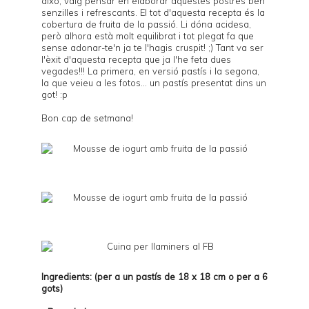
això, vaig pensar en elaborar aquestes postres ben
senzilles i refrescants. El tot d'aquesta recepta és la
cobertura de fruita de la passió. Li dóna acidesa,
però alhora està molt equilibrat i tot plegat fa que
sense adonar-te'n ja te l'hagis cruspit! ;) Tant va ser
l'èxit d'aquesta recepta que ja l'he feta dues
vegades!!! La primera, en versió pastís i la segona,
la que veieu a les fotos... un pastís presentat dins un
got! :p
Bon cap de setmana!
Ingredients: (per a un pastís de 18 x 18 cm o per a 6
gots)