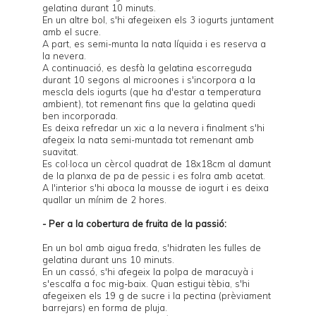
gelatina durant 10 minuts.
En un altre bol, s'hi afegeixen els 3 iogurts juntament
amb el sucre.
A part, es semi-munta la nata líquida i es reserva a
la nevera.
A continuació, es desfà la gelatina escorreguda
durant 10 segons al microones i s'incorpora a la
mescla dels iogurts (que ha d'estar a temperatura
ambient), tot remenant fins que la gelatina quedi
ben incorporada.
Es deixa refredar un xic a la nevera i finalment s'hi
afegeix la nata semi-muntada tot remenant amb
suavitat.
Es col·loca un cèrcol quadrat de 18x18cm al damunt
de la planxa de pa de pessic i es folra amb acetat.
A l'interior s'hi aboca la mousse de iogurt i es deixa
quallar un mínim de 2 hores.
- Per a la cobertura de fruita de la passió:
En un bol amb aigua freda, s'hidraten les fulles de
gelatina durant uns 10 minuts.
En un cassó, s'hi afegeix la polpa de maracuyà i
s'escalfa a foc mig-baix. Quan estigui tèbia, s'hi
afegeixen els 19 g de sucre i la pectina (prèviament
barrejars) en forma de pluja.