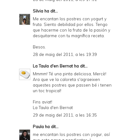
Silvia
ha dit...
Me encantan los postres con yogurt y
fruta. Siento debilidad por ellos. Tengo
que hacerme con la fruta de la pasión y
desquitarme con tu magnífica receta.
Besos.
28 de maig del 2011, a les 19:39
La Taula d'en Bernat
ha dit...
Mmmm! Té una pinta deliciosa, Mercè!
Ara que ve la caloreta s'agraeixen
aquestes postres que passen bé i tenen
un toc tropical!
Fins aviat!
La Taula d'en Bernat
29 de maig del 2011, a les 16:35
Paula
ha dit...
me encantan los postres con yogur, así
que este pasa a pendientes ;)