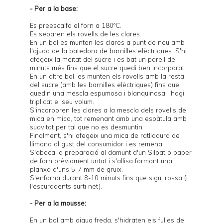
- Per a la base:
Es preescalfa el forn a 180ºC.
Es separen els rovells de les clares.
En un bol es munten les clares a punt de neu amb
l'ajuda de la batedora de barnilles elèctriques. S'hi
afegeix la meitat del sucre i es bat un parell de
minuts més fins que el sucre quedi ben incorporat.
En un altre bol, es munten els rovells amb la resta
del sucre (amb les barnilles elèctriques) fins que
quedin una mescla espumosa i blanquinosa i hagi
triplicat el seu volum.
S'incorporen les clares a la mescla dels rovells de
mica en mica, tot remenant amb una espàtula amb
suavitat per tal que no es desmuntin.
Finalment, s'hi afegeix una mica de ratlladura de
llimona al gust del consumidor i es remena.
S'aboca la preparació al damunt d'un Silpat o paper
de forn prèviament untat i s'allisa formant una
planxa d'uns 5-7 mm de gruix.
S'enforna durant 8-10 minuts fins que sigui rossa (i
l'escuradents surti net).
- Per a la mousse:
En un bol amb aigua freda, s'hidraten els fulles de