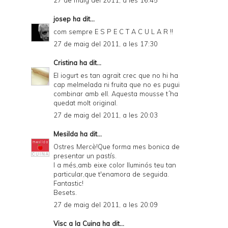
27 de maig del 2011, a les 16:45
josep
ha dit...
com sempre E S P E C T A C U L A R !!
27 de maig del 2011, a les 17:30
Cristina
ha dit...
El iogurt es tan agraït crec que no hi ha
cap melmelada ni fruita que no es pugui
combinar amb ell. Aquesta mousse t´ha
quedat molt original.
27 de maig del 2011, a les 20:03
Mesilda
ha dit...
Ostres Mercè!Que forma mes bonica de
presentar un pastís.
I a més,amb eixe color lluminós teu tan
particular,que t'enamora de seguida.
Fantastic!
Besets.
27 de maig del 2011, a les 20:09
Visc a la Cuina
ha dit...