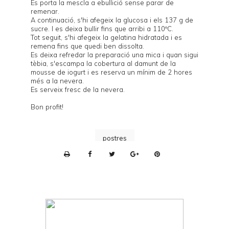
Es porta la mescla a ebullició sense parar de
remenar.
A continuació, s'hi afegeix la glucosa i els 137 g de
sucre. I es deixa bullir fins que arribi a 110ºC.
Tot seguit, s'hi afegeix la gelatina hidratada i es
remena fins que quedi ben dissolta.
Es deixa refredar la preparació una mica i quan sigui
tèbia, s'escampa la cobertura al damunt de la
mousse de iogurt i es reserva un mínim de 2 hores
més a la nevera.
Es serveix fresc de la nevera.
Bon profit!
postres
P
r
i
n
t
e