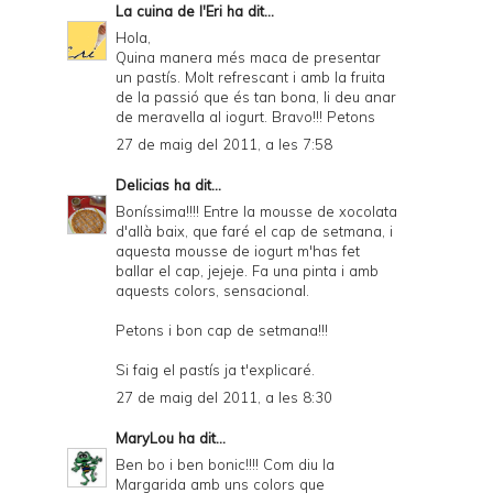
La cuina de l'Eri
ha dit...
Hola,
Quina manera més maca de presentar
un pastís. Molt refrescant i amb la fruita
de la passió que és tan bona, li deu anar
de meravella al iogurt. Bravo!!! Petons
27 de maig del 2011, a les 7:58
Delicias
ha dit...
Boníssima!!!! Entre la mousse de xocolata
d'allà baix, que faré el cap de setmana, i
aquesta mousse de iogurt m'has fet
ballar el cap, jejeje. Fa una pinta i amb
aquests colors, sensacional.
Petons i bon cap de setmana!!!
Si faig el pastís ja t'explicaré.
27 de maig del 2011, a les 8:30
MaryLou
ha dit...
Ben bo i ben bonic!!!! Com diu la
Margarida amb uns colors que