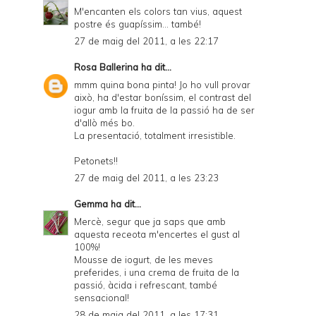
M'encanten els colors tan vius, aquest
postre és guapíssim... també!
27 de maig del 2011, a les 22:17
Rosa Ballerina
ha dit...
mmm quina bona pinta! Jo ho vull provar
això, ha d'estar boníssim, el contrast del
iogur amb la fruita de la passió ha de ser
d'allò més bo.
La presentació, totalment irresistible.
Petonets!!
27 de maig del 2011, a les 23:23
Gemma
ha dit...
Mercè, segur que ja saps que amb
aquesta receota m'encertes el gust al
100%!
Mousse de iogurt, de les meves
preferides, i una crema de fruita de la
passió, àcida i refrescant, també
sensacional!
28 de maig del 2011, a les 17:31