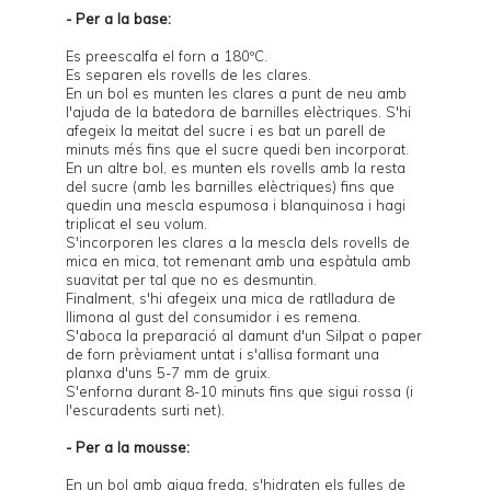
- Per a la base:
Es preescalfa el forn a 180ºC.
Es separen els rovells de les clares.
En un bol es munten les clares a punt de neu amb
l'ajuda de la batedora de barnilles elèctriques. S'hi
afegeix la meitat del sucre i es bat un parell de
minuts més fins que el sucre quedi ben incorporat.
En un altre bol, es munten els rovells amb la resta
del sucre (amb les barnilles elèctriques) fins que
quedin una mescla espumosa i blanquinosa i hagi
triplicat el seu volum.
S'incorporen les clares a la mescla dels rovells de
mica en mica, tot remenant amb una espàtula amb
suavitat per tal que no es desmuntin.
Finalment, s'hi afegeix una mica de ratlladura de
llimona al gust del consumidor i es remena.
S'aboca la preparació al damunt d'un Silpat o paper
de forn prèviament untat i s'allisa formant una
planxa d'uns 5-7 mm de gruix.
S'enforna durant 8-10 minuts fins que sigui rossa (i
l'escuradents surti net).
- Per a la mousse:
En un bol amb aigua freda, s'hidraten els fulles de