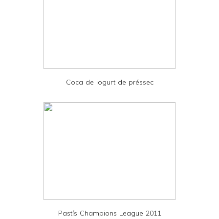
r
F
r
i
e
Coca de iogurt de préssec
n
d
l
y
a
n
d
P
D
Pastís Champions League 2011