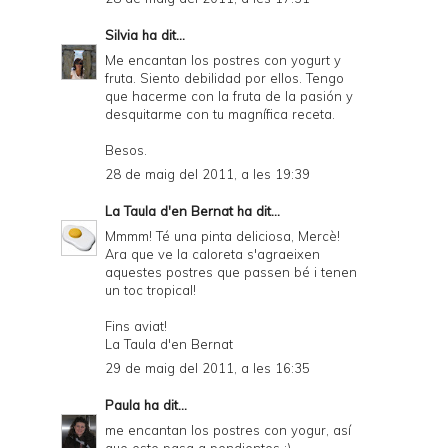
Silvia
ha dit...
Me encantan los postres con yogurt y
fruta. Siento debilidad por ellos. Tengo
que hacerme con la fruta de la pasión y
desquitarme con tu magnífica receta.
Besos.
28 de maig del 2011, a les 19:39
La Taula d'en Bernat
ha dit...
Mmmm! Té una pinta deliciosa, Mercè!
Ara que ve la caloreta s'agraeixen
aquestes postres que passen bé i tenen
un toc tropical!
Fins aviat!
La Taula d'en Bernat
29 de maig del 2011, a les 16:35
Paula
ha dit...
me encantan los postres con yogur, así
que este pasa a pendientes ;)