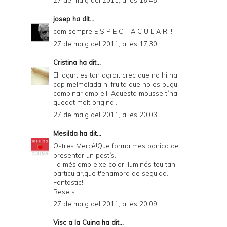
27 de maig del 2011, a les 16:45
josep
ha dit...
com sempre E S P E C T A C U L A R !!
27 de maig del 2011, a les 17:30
Cristina
ha dit...
El iogurt es tan agraït crec que no hi ha
cap melmelada ni fruita que no es pugui
combinar amb ell. Aquesta mousse t´ha
quedat molt original.
27 de maig del 2011, a les 20:03
Mesilda
ha dit...
Ostres Mercè!Que forma mes bonica de
presentar un pastís.
I a més,amb eixe color lluminós teu tan
particular,que t'enamora de seguida.
Fantastic!
Besets.
27 de maig del 2011, a les 20:09
Visc a la Cuina
ha dit...