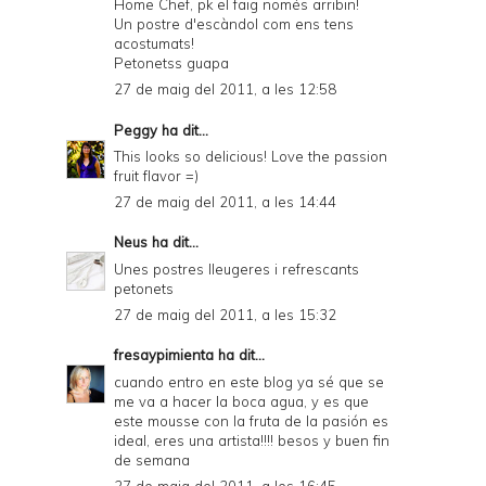
Home Chef, pk el faig només arribin!
Un postre d'escàndol com ens tens
acostumats!
Petonetss guapa
27 de maig del 2011, a les 12:58
Peggy
ha dit...
This looks so delicious! Love the passion
fruit flavor =)
27 de maig del 2011, a les 14:44
Neus
ha dit...
Unes postres lleugeres i refrescants
petonets
27 de maig del 2011, a les 15:32
fresaypimienta
ha dit...
cuando entro en este blog ya sé que se
me va a hacer la boca agua, y es que
este mousse con la fruta de la pasión es
ideal, eres una artista!!!! besos y buen fin
de semana