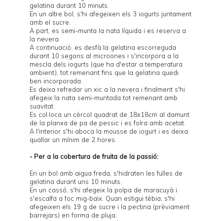
gelatina durant 10 minuts.
En un altre bol, s'hi afegeixen els 3 iogurts juntament
amb el sucre.
A part, es semi-munta la nata líquida i es reserva a
la nevera.
A continuació, es desfà la gelatina escorreguda
durant 10 segons al microones i s'incorpora a la
mescla dels iogurts (que ha d'estar a temperatura
ambient), tot remenant fins que la gelatina quedi
ben incorporada.
Es deixa refredar un xic a la nevera i finalment s'hi
afegeix la nata semi-muntada tot remenant amb
suavitat.
Es col·loca un cèrcol quadrat de 18x18cm al damunt
de la planxa de pa de pessic i es folra amb acetat.
A l'interior s'hi aboca la mousse de iogurt i es deixa
quallar un mínim de 2 hores.
- Per a la cobertura de fruita de la passió:
En un bol amb aigua freda, s'hidraten les fulles de
gelatina durant uns 10 minuts.
En un cassó, s'hi afegeix la polpa de maracuyà i
s'escalfa a foc mig-baix. Quan estigui tèbia, s'hi
afegeixen els 19 g de sucre i la pectina (prèviament
barrejars) en forma de pluja.