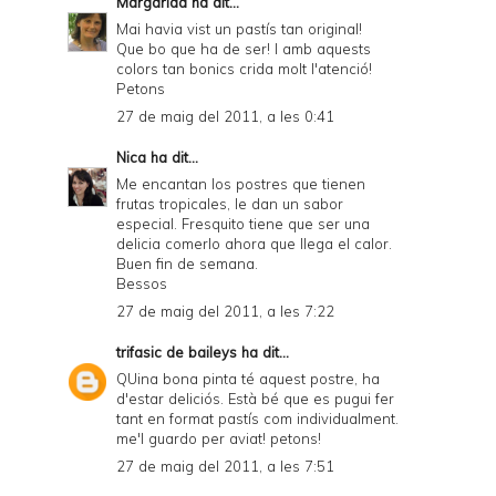
Margarida
ha dit...
Mai havia vist un pastís tan original!
Que bo que ha de ser! I amb aquests
colors tan bonics crida molt l'atenció!
Petons
27 de maig del 2011, a les 0:41
Nica
ha dit...
Me encantan los postres que tienen
frutas tropicales, le dan un sabor
especial. Fresquito tiene que ser una
delicia comerlo ahora que llega el calor.
Buen fin de semana.
Bessos
27 de maig del 2011, a les 7:22
trifasic de baileys
ha dit...
QUina bona pinta té aquest postre, ha
d'estar deliciós. Està bé que es pugui fer
tant en format pastís com individualment.
me'l guardo per aviat! petons!
27 de maig del 2011, a les 7:51