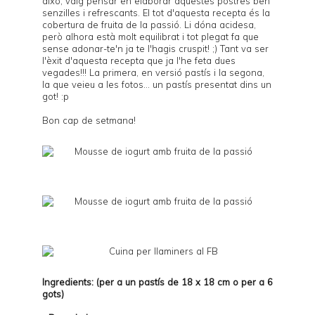
això, vaig pensar en elaborar aquestes postres ben
senzilles i refrescants. El tot d'aquesta recepta és la
cobertura de fruita de la passió. Li dóna acidesa,
però alhora està molt equilibrat i tot plegat fa que
sense adonar-te'n ja te l'hagis cruspit! ;) Tant va ser
l'èxit d'aquesta recepta que ja l'he feta dues
vegades!!! La primera, en versió pastís i la segona,
la que veieu a les fotos... un pastís presentat dins un
got! :p
Bon cap de setmana!
Ingredients: (per a un pastís de 18 x 18 cm o per a 6
gots)