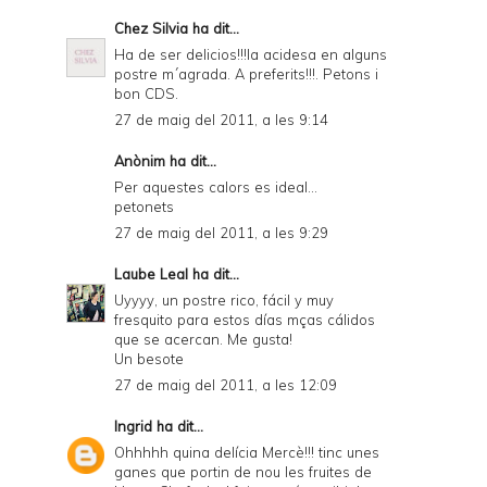
Chez Silvia
ha dit...
Ha de ser delicios!!!la acidesa en alguns
postre m´agrada. A preferits!!!. Petons i
bon CDS.
27 de maig del 2011, a les 9:14
Anònim ha dit...
Per aquestes calors es ideal...
petonets
27 de maig del 2011, a les 9:29
Laube Leal
ha dit...
Uyyyy, un postre rico, fácil y muy
fresquito para estos días mças cálidos
que se acercan. Me gusta!
Un besote
27 de maig del 2011, a les 12:09
Ingrid
ha dit...
Ohhhhh quina delícia Mercè!!! tinc unes
ganes que portin de nou les fruites de