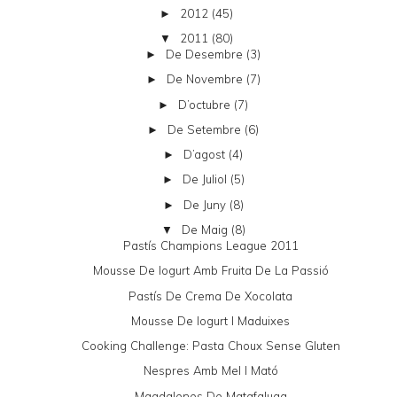
2012
(45)
►
2011
(80)
▼
De Desembre
(3)
►
De Novembre
(7)
►
D’octubre
(7)
►
De Setembre
(6)
►
D’agost
(4)
►
De Juliol
(5)
►
De Juny
(8)
►
De Maig
(8)
▼
Pastís Champions League 2011
Mousse De Iogurt Amb Fruita De La Passió
Pastís De Crema De Xocolata
Mousse De Iogurt I Maduixes
Cooking Challenge: Pasta Choux Sense Gluten
Nespres Amb Mel I Mató
Magdalenes De Matafaluga