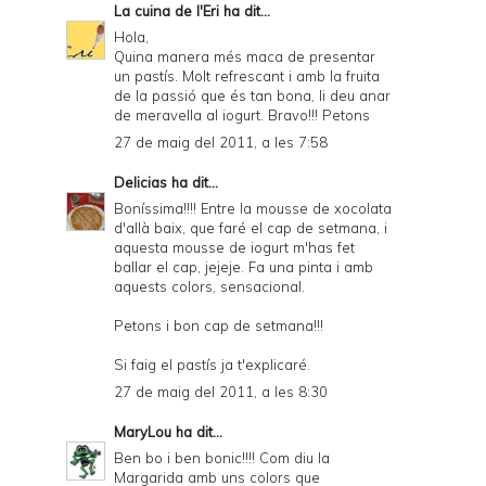
La cuina de l'Eri
ha dit...
Hola,
Quina manera més maca de presentar
un pastís. Molt refrescant i amb la fruita
de la passió que és tan bona, li deu anar
de meravella al iogurt. Bravo!!! Petons
27 de maig del 2011, a les 7:58
Delicias
ha dit...
Boníssima!!!! Entre la mousse de xocolata
d'allà baix, que faré el cap de setmana, i
aquesta mousse de iogurt m'has fet
ballar el cap, jejeje. Fa una pinta i amb
aquests colors, sensacional.
Petons i bon cap de setmana!!!
Si faig el pastís ja t'explicaré.
27 de maig del 2011, a les 8:30
MaryLou
ha dit...
Ben bo i ben bonic!!!! Com diu la
Margarida amb uns colors que