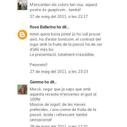
M'encanten els colors tan vius, aquest
postre és guapíssim... també!
27 de maig del 2011, a les 22:17
Rosa Ballerina
ha dit...
mmm quina bona pinta! Jo ho vull provar
això, ha d'estar boníssim, el contrast del
iogur amb la fruita de la passió ha de ser
d'allò més bo.
La presentació, totalment irresistible.
Petonets!!
27 de maig del 2011, a les 23:23
Gemma
ha dit...
Mercè, segur que ja saps que amb
aquesta receota m'encertes el gust al
100%!
Mousse de iogurt, de les meves
preferides, i una crema de fruita de la
passió, àcida i refrescant, també
sensacional!
28 de maig del 2011, a les 17:31