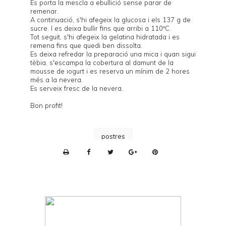
Es porta la mescla a ebullició sense parar de
remenar.
A continuació, s'hi afegeix la glucosa i els 137 g de
sucre. I es deixa bullir fins que arribi a 110ºC.
Tot seguit, s'hi afegeix la gelatina hidratada i es
remena fins que quedi ben dissolta.
Es deixa refredar la preparació una mica i quan sigui
tèbia, s'escampa la cobertura al damunt de la
mousse de iogurt i es reserva un mínim de 2 hores
més a la nevera.
Es serveix fresc de la nevera.
Bon profit!
postres
P
r
i
n
t
e