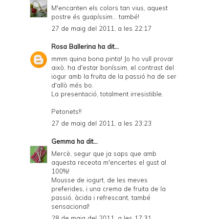
M'encanten els colors tan vius, aquest
postre és guapíssim... també!
27 de maig del 2011, a les 22:17
Rosa Ballerina
ha dit...
mmm quina bona pinta! Jo ho vull provar
això, ha d'estar boníssim, el contrast del
iogur amb la fruita de la passió ha de ser
d'allò més bo.
La presentació, totalment irresistible.
Petonets!!
27 de maig del 2011, a les 23:23
Gemma
ha dit...
Mercè, segur que ja saps que amb
aquesta receota m'encertes el gust al
100%!
Mousse de iogurt, de les meves
preferides, i una crema de fruita de la
passió, àcida i refrescant, també
sensacional!
28 de maig del 2011, a les 17:31