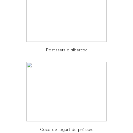
r
F
r
i
e
Pastissets d'albercoc
n
d
l
y
a
n
d
P
D
Coca de iogurt de préssec