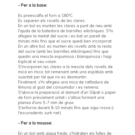
- Per a la base:
Es preescalfa el forn a 180ºC.
Es separen els rovells de les clares.
En un bol es munten les clares a punt de neu amb
l'ajuda de la batedora de barnilles elèctriques. S'hi
afegeix la meitat del sucre i es bat un parell de
minuts més fins que el sucre quedi ben incorporat.
En un altre bol, es munten els rovells amb la resta
del sucre (amb les barnilles elèctriques) fins que
quedin una mescla espumosa i blanquinosa i hagi
triplicat el seu volum.
S'incorporen les clares a la mescla dels rovells de
mica en mica, tot remenant amb una espàtula amb
suavitat per tal que no es desmuntin.
Finalment, s'hi afegeix una mica de ratlladura de
llimona al gust del consumidor i es remena.
S'aboca la preparació al damunt d'un Silpat o paper
de forn prèviament untat i s'allisa formant una
planxa d'uns 5-7 mm de gruix.
S'enforna durant 8-10 minuts fins que sigui rossa (i
l'escuradents surti net).
- Per a la mousse:
En un bol amb aigua freda, s'hidraten els fulles de