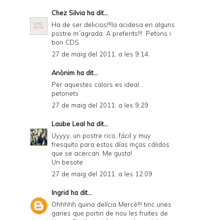
Chez Silvia
ha dit...
Ha de ser delicios!!!la acidesa en alguns
postre m´agrada. A preferits!!!. Petons i
bon CDS.
27 de maig del 2011, a les 9:14
Anònim ha dit...
Per aquestes calors es ideal...
petonets
27 de maig del 2011, a les 9:29
Laube Leal
ha dit...
Uyyyy, un postre rico, fácil y muy
fresquito para estos días mças cálidos
que se acercan. Me gusta!
Un besote
27 de maig del 2011, a les 12:09
Ingrid
ha dit...
Ohhhhh quina delícia Mercè!!! tinc unes
ganes que portin de nou les fruites de