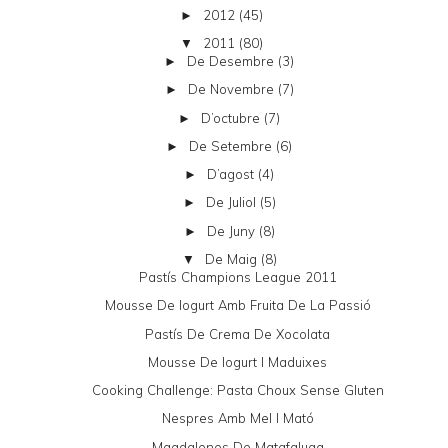
2012
(45)
►
2011
(80)
▼
De Desembre
(3)
►
De Novembre
(7)
►
D’octubre
(7)
►
De Setembre
(6)
►
D’agost
(4)
►
De Juliol
(5)
►
De Juny
(8)
►
De Maig
(8)
▼
Pastís Champions League 2011
Mousse De Iogurt Amb Fruita De La Passió
Pastís De Crema De Xocolata
Mousse De Iogurt I Maduixes
Cooking Challenge: Pasta Choux Sense Gluten
Nespres Amb Mel I Mató
Magdalenes De Matafaluga