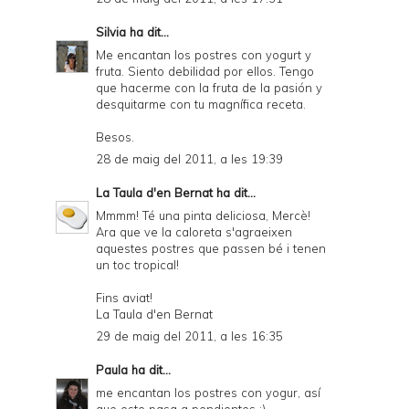
Silvia
ha dit...
Me encantan los postres con yogurt y
fruta. Siento debilidad por ellos. Tengo
que hacerme con la fruta de la pasión y
desquitarme con tu magnífica receta.
Besos.
28 de maig del 2011, a les 19:39
La Taula d'en Bernat
ha dit...
Mmmm! Té una pinta deliciosa, Mercè!
Ara que ve la caloreta s'agraeixen
aquestes postres que passen bé i tenen
un toc tropical!
Fins aviat!
La Taula d'en Bernat
29 de maig del 2011, a les 16:35
Paula
ha dit...
me encantan los postres con yogur, así
que este pasa a pendientes ;)