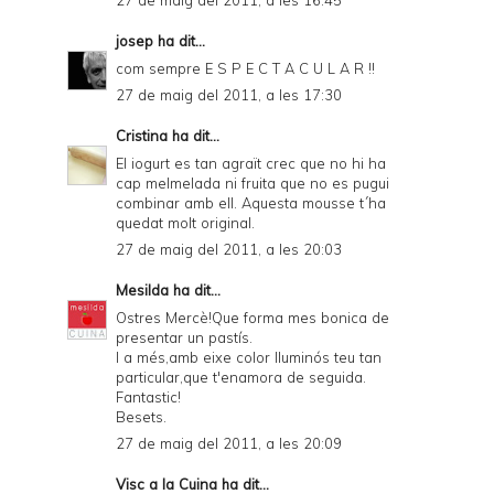
27 de maig del 2011, a les 16:45
josep
ha dit...
com sempre E S P E C T A C U L A R !!
27 de maig del 2011, a les 17:30
Cristina
ha dit...
El iogurt es tan agraït crec que no hi ha
cap melmelada ni fruita que no es pugui
combinar amb ell. Aquesta mousse t´ha
quedat molt original.
27 de maig del 2011, a les 20:03
Mesilda
ha dit...
Ostres Mercè!Que forma mes bonica de
presentar un pastís.
I a més,amb eixe color lluminós teu tan
particular,que t'enamora de seguida.
Fantastic!
Besets.
27 de maig del 2011, a les 20:09
Visc a la Cuina
ha dit...