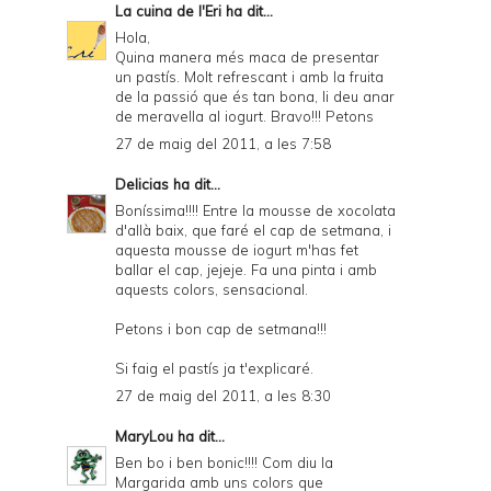
La cuina de l'Eri
ha dit...
Hola,
Quina manera més maca de presentar
un pastís. Molt refrescant i amb la fruita
de la passió que és tan bona, li deu anar
de meravella al iogurt. Bravo!!! Petons
27 de maig del 2011, a les 7:58
Delicias
ha dit...
Boníssima!!!! Entre la mousse de xocolata
d'allà baix, que faré el cap de setmana, i
aquesta mousse de iogurt m'has fet
ballar el cap, jejeje. Fa una pinta i amb
aquests colors, sensacional.
Petons i bon cap de setmana!!!
Si faig el pastís ja t'explicaré.
27 de maig del 2011, a les 8:30
MaryLou
ha dit...
Ben bo i ben bonic!!!! Com diu la
Margarida amb uns colors que