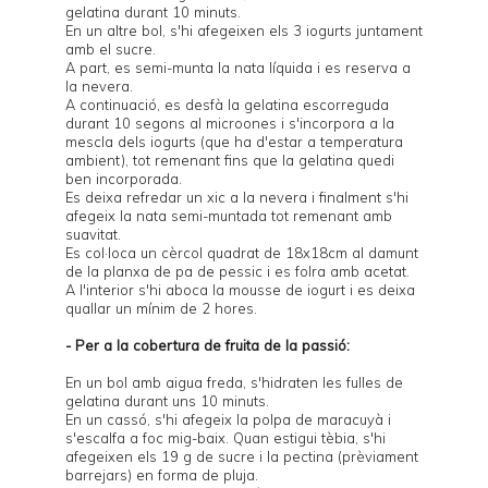
gelatina durant 10 minuts.
En un altre bol, s'hi afegeixen els 3 iogurts juntament
amb el sucre.
A part, es semi-munta la nata líquida i es reserva a
la nevera.
A continuació, es desfà la gelatina escorreguda
durant 10 segons al microones i s'incorpora a la
mescla dels iogurts (que ha d'estar a temperatura
ambient), tot remenant fins que la gelatina quedi
ben incorporada.
Es deixa refredar un xic a la nevera i finalment s'hi
afegeix la nata semi-muntada tot remenant amb
suavitat.
Es col·loca un cèrcol quadrat de 18x18cm al damunt
de la planxa de pa de pessic i es folra amb acetat.
A l'interior s'hi aboca la mousse de iogurt i es deixa
quallar un mínim de 2 hores.
- Per a la cobertura de fruita de la passió:
En un bol amb aigua freda, s'hidraten les fulles de
gelatina durant uns 10 minuts.
En un cassó, s'hi afegeix la polpa de maracuyà i
s'escalfa a foc mig-baix. Quan estigui tèbia, s'hi
afegeixen els 19 g de sucre i la pectina (prèviament
barrejars) en forma de pluja.