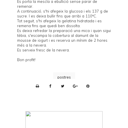
Es porta la mescla a ebullició sense parar de
remenar.
A continuació, s'hi afegeix la glucosa i els 137 g de
sucre. I es deixa bullir fins que arribi a 110ºC.
Tot seguit, s'hi afegeix la gelatina hidratada i es
remena fins que quedi ben dissolta.
Es deixa refredar la preparació una mica i quan sigui
tèbia, s'escampa la cobertura al damunt de la
mousse de iogurt i es reserva un mínim de 2 hores
més a la nevera.
Es serveix fresc de la nevera.
Bon profit!
postres
P
r
i
n
t
e