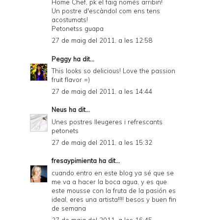
Home Chef, pk el faig només arribin!
Un postre d'escàndol com ens tens
acostumats!
Petonetss guapa
27 de maig del 2011, a les 12:58
Peggy
ha dit...
This looks so delicious! Love the passion
fruit flavor =)
27 de maig del 2011, a les 14:44
Neus
ha dit...
Unes postres lleugeres i refrescants
petonets
27 de maig del 2011, a les 15:32
fresaypimienta
ha dit...
cuando entro en este blog ya sé que se
me va a hacer la boca agua, y es que
este mousse con la fruta de la pasión es
ideal, eres una artista!!!! besos y buen fin
de semana