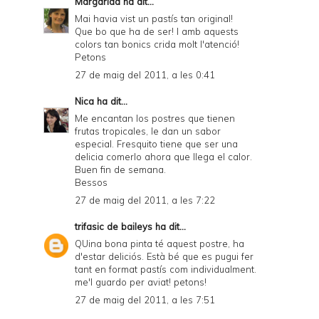
Margarida
ha dit...
Mai havia vist un pastís tan original!
Que bo que ha de ser! I amb aquests
colors tan bonics crida molt l'atenció!
Petons
27 de maig del 2011, a les 0:41
Nica
ha dit...
Me encantan los postres que tienen
frutas tropicales, le dan un sabor
especial. Fresquito tiene que ser una
delicia comerlo ahora que llega el calor.
Buen fin de semana.
Bessos
27 de maig del 2011, a les 7:22
trifasic de baileys
ha dit...
QUina bona pinta té aquest postre, ha
d'estar deliciós. Està bé que es pugui fer
tant en format pastís com individualment.
me'l guardo per aviat! petons!
27 de maig del 2011, a les 7:51