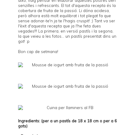
això, vaig pensar en elaborar aquestes postres ben
senzilles i refrescants. El tot d'aquesta recepta és la
cobertura de fruita de la passió. Li dóna acidesa,
però alhora està molt equilibrat i tot plegat fa que
sense adonar-te'n ja te l'hagis cruspit! ;) Tant va ser
l'èxit d'aquesta recepta que ja l'he feta dues
vegades!!! La primera, en versió pastís i la segona,
la que veieu a les fotos... un pastís presentat dins un
got! :p
Bon cap de setmana!
Ingredients: (per a un pastís de 18 x 18 cm o per a 6
gots)