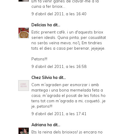
Em fa venir ganes de clavar-me a la
cuina a fer brioix...
9 d’abril del 2011, a les 16:40
Delicias
ha dit...
Estic prenent cafè, i un d'aquests briox
serien ideals. Quina pinta, per casualitat
no seràs veïna meva, no?¿ Em tindries
tots el dies a casa per berenar, jejejeje.
Petons!!!
9 d’abril del 2011, a les 16:58
Chez Silvia
ha dit...
Com m´agraden per esmorzar i amb
mantega i una bona mermelada feta a
casa, m´agrada el posat de les fotos ho
tens tot com m´agrada a mi, coquetó...je
je, petons!!!
9 d’abril del 2011, a les 17:41
Adriana
ha dit...
Ets la reina dels brioixos! jo encara no