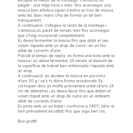
excepte la meitat de la mantega. S'amassa tot
plegat - una mitja hora o més- fins aconseguir una
massa ben elàstica (quan s'estira un tros de massa
amb les dues mans s'ha de formar un tel ben
transparent).
A continuació, s'afegeix la resta de la mantega i
s'amassa un parell de minuts més fins aconseguir
que s'hagi incorporat completament.
Es deixa fermentar la massa fins que dobli el seu
volum, tapada amb un drap de cuina i en un lloc
aïllat de corrents d'aire.
Passat el temps de repòs, es forma una bola amb la
massa i es deixa fermentar 20 minuts al damunt de
la superfície de treball ben enfarinada i tapada amb
un drap.
A continuació, es divideix la massa en porcions
d'uns 50 g i se's hi dóna forma arrodonida. Es
col·loquen dins un motlle prèviament untat (d'uns 24
cm de diàmetre) i es deixa llevar fins que doblin el
volum (tapat amb un drap de cuina en un ambient
aïllat de corrents d'aire).
Es pinta amb un ou batut i s'enforna a 190ºC (dins el
forn prèviament escalfat) fins que sigui ben ros.
Bon profit!