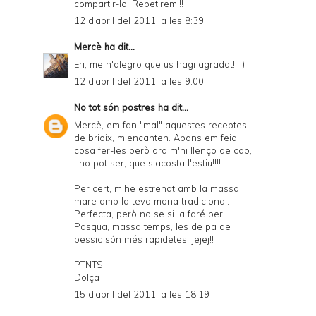
compartir-lo. Repetirem!!!
12 d’abril del 2011, a les 8:39
Mercè
ha dit...
Eri, me n'alegro que us hagi agradat!! :)
12 d’abril del 2011, a les 9:00
No tot són postres
ha dit...
Mercè, em fan "mal" aquestes receptes
de brioix, m'encanten. Abans em feia
cosa fer-les però ara m'hi llenço de cap,
i no pot ser, que s'acosta l'estiu!!!!
Per cert, m'he estrenat amb la massa
mare amb la teva mona tradicional.
Perfecta, però no se si la faré per
Pasqua, massa temps, les de pa de
pessic són més rapidetes, jejej!!
PTNTS
Dolça
15 d’abril del 2011, a les 18:19