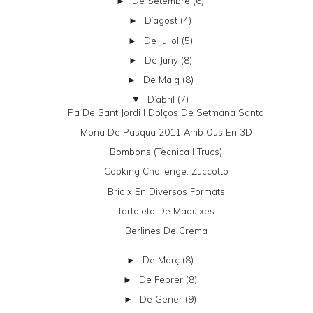
De Setembre
(6)
►
D’agost
(4)
►
De Juliol
(5)
►
De Juny
(8)
►
De Maig
(8)
►
D’abril
(7)
▼
Pa De Sant Jordi I Dolços De Setmana Santa
Mona De Pasqua 2011 Amb Ous En 3D
Bombons (tècnica I Trucs)
Cooking Challenge: Zuccotto
Brioix En Diversos Formats
Tartaleta De Maduixes
Berlines De Crema
De Març
(8)
►
De Febrer
(8)
►
De Gener
(9)
►