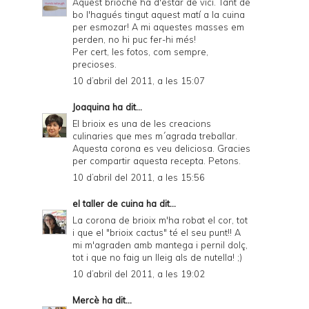
Aquest brioche ha d'estar de vici. Tant de
bo l'hagués tingut aquest matí a la cuina
per esmozar! A mi aquestes masses em
perden, no hi puc fer-hi més!
Per cert, les fotos, com sempre,
precioses.
10 d’abril del 2011, a les 15:07
Joaquina
ha dit...
El brioix es una de les creacions
culinaries que mes m´agrada treballar.
Aquesta corona es veu deliciosa. Gracies
per compartir aquesta recepta. Petons.
10 d’abril del 2011, a les 15:56
el taller de cuina
ha dit...
La corona de brioix m'ha robat el cor, tot
i que el "brioix cactus" té el seu punt!! A
mi m'agraden amb mantega i pernil dolç,
tot i que no faig un lleig als de nutella! ;)
10 d’abril del 2011, a les 19:02
Mercè
ha dit...