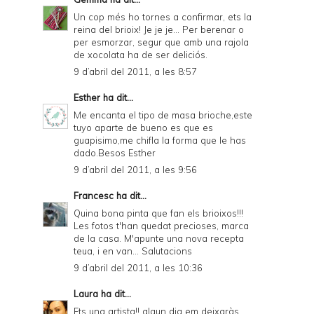
Un cop més ho tornes a confirmar, ets la
reina del brioix! Je je je... Per berenar o
per esmorzar, segur que amb una rajola
de xocolata ha de ser deliciós.
9 d’abril del 2011, a les 8:57
Esther
ha dit...
Me encanta el tipo de masa brioche,este
tuyo aparte de bueno es que es
guapisimo,me chifla la forma que le has
dado.Besos Esther
9 d’abril del 2011, a les 9:56
Francesc
ha dit...
Quina bona pinta que fan els brioixos!!!
Les fotos t'han quedat precioses, marca
de la casa. M'apunte una nova recepta
teua, i en van... Salutacions
9 d’abril del 2011, a les 10:36
Laura
ha dit...
Ets una artista!! algun dia em deixaràs