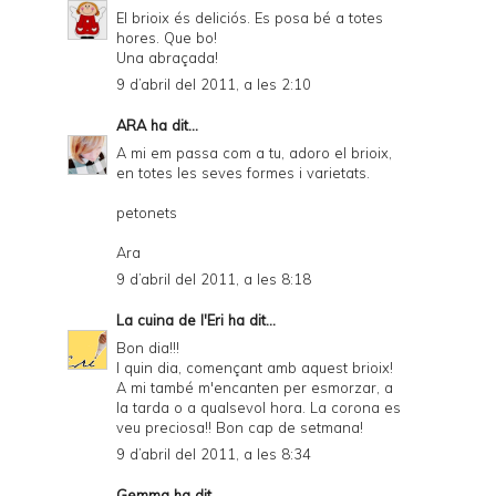
El brioix és deliciós. Es posa bé a totes
hores. Que bo!
Una abraçada!
9 d’abril del 2011, a les 2:10
ARA
ha dit...
A mi em passa com a tu, adoro el brioix,
en totes les seves formes i varietats.
petonets
Ara
9 d’abril del 2011, a les 8:18
La cuina de l'Eri
ha dit...
Bon dia!!!
I quin dia, començant amb aquest brioix!
A mi també m'encanten per esmorzar, a
la tarda o a qualsevol hora. La corona es
veu preciosa!! Bon cap de setmana!
9 d’abril del 2011, a les 8:34
Gemma
ha dit...