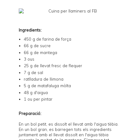
Ingredients:
450 g de farina de força
66 g de sucre
66 g de mantega
3 ous
25 g de llevat fresc de flequer
7 g de sal
ratlladura de llimona
5 g de matafaluga mòlta
48 g d'aigua
1 ou per pintar
Preparació:
En un bol petit, es dissolt el llevat amb l'aigua tèbia.
En un bol gran, es barregen tots els ingredients
juntament amb el llevat dissolt en l'aigua tèbia