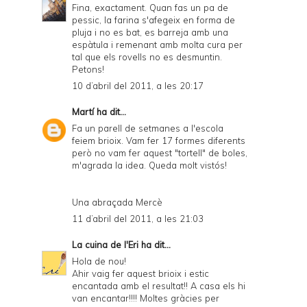
Fina, exactament. Quan fas un pa de
pessic, la farina s'afegeix en forma de
pluja i no es bat, es barreja amb una
espàtula i remenant amb molta cura per
tal que els rovells no es desmuntin.
Petons!
10 d’abril del 2011, a les 20:17
Martí
ha dit...
Fa un parell de setmanes a l'escola
feiem brioix. Vam fer 17 formes diferents
però no vam fer aquest "tortell" de boles,
m'agrada la idea. Queda molt vistós!
Una abraçada Mercè
11 d’abril del 2011, a les 21:03
La cuina de l'Eri
ha dit...
Hola de nou!
Ahir vaig fer aquest brioix i estic
encantada amb el resultat!! A casa els hi
van encantar!!!! Moltes gràcies per