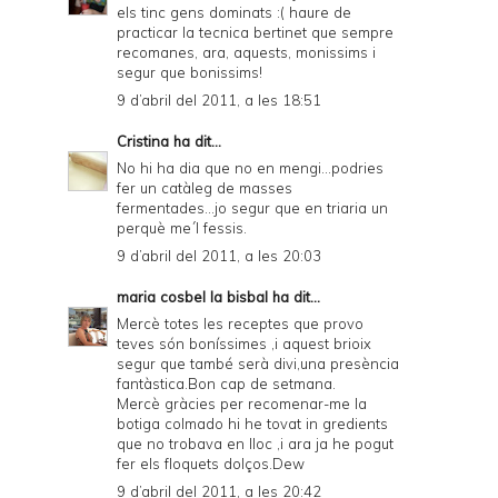
els tinc gens dominats :( haure de
practicar la tecnica bertinet que sempre
recomanes, ara, aquests, monissims i
segur que bonissims!
9 d’abril del 2011, a les 18:51
Cristina
ha dit...
No hi ha dia que no en mengi...podries
fer un catàleg de masses
fermentades...jo segur que en triaria un
perquè me´l fessis.
9 d’abril del 2011, a les 20:03
maria cosbel la bisbal
ha dit...
Mercè totes les receptes que provo
teves són boníssimes ,i aquest brioix
segur que també serà divi,una presència
fantàstica.Bon cap de setmana.
Mercè gràcies per recomenar-me la
botiga colmado hi he tovat in gredients
que no trobava en lloc ,i ara ja he pogut
fer els floquets dolços.Dew
9 d’abril del 2011, a les 20:42