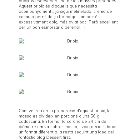
brioixos esdevenen una de les masses preferides. ;)
Aquest brioix és d'aquells que necessita
acompanyament... ja sigui melmelada, crema de
cacau o pernil dolç i formatge. Tampoc és
excessivament dolç, més aviat poc. Però excel·lent
per un bon esmorzar o berenar. ;)
Com veureu en la preparació d'aquest brioix, la
massa es divideix en porcions d'uns 50 g
cadascuna. En formar la corona de 24 cm de
diàmetre em va sobrar massa, i vaig decidir donar-li
un format diferent a la resta seguint una idea del
fantàstic blog
Dessert first
.