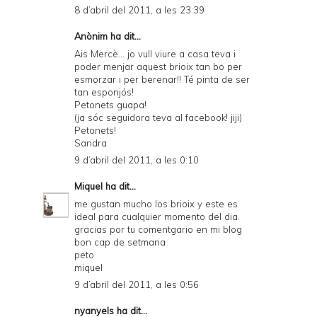
8 d’abril del 2011, a les 23:39
Anònim ha dit...
Ais Mercè... jo vull viure a casa teva i
poder menjar aquest brioix tan bo per
esmorzar i per berenar!! Té pinta de ser
tan esponjós!
Petonets guapa!
(ja sóc seguidora teva al facebook! jiji)
Petonets!
Sandra
9 d’abril del 2011, a les 0:10
Miquel
ha dit...
me gustan mucho los brioix y este es
ideal para cualquier momento del dia.
gracias por tu comentgario en mi blog
bon cap de setmana
peto
miquel
9 d’abril del 2011, a les 0:56
nyanyels
ha dit...