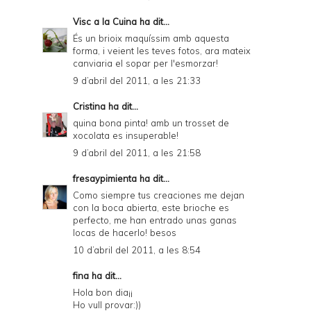
Visc a la Cuina
ha dit...
És un brioix maquíssim amb aquesta
forma, i veient les teves fotos, ara mateix
canviaria el sopar per l'esmorzar!
9 d’abril del 2011, a les 21:33
Cristina
ha dit...
quina bona pinta! amb un trosset de
xocolata es insuperable!
9 d’abril del 2011, a les 21:58
fresaypimienta
ha dit...
Como siempre tus creaciones me dejan
con la boca abierta, este brioche es
perfecto, me han entrado unas ganas
locas de hacerlo! besos
10 d’abril del 2011, a les 8:54
fina ha dit...
Hola bon dia¡¡
Ho vull provar:))