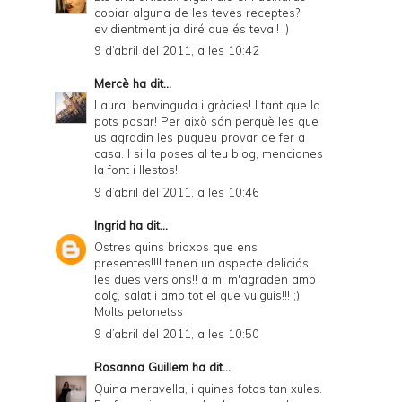
copiar alguna de les teves receptes?
evidientment ja diré que és teva!! ;)
9 d’abril del 2011, a les 10:42
Mercè
ha dit...
Laura, benvinguda i gràcies! I tant que la
pots posar! Per això són perquè les que
us agradin les pugueu provar de fer a
casa. I si la poses al teu blog, menciones
la font i llestos!
9 d’abril del 2011, a les 10:46
Ingrid
ha dit...
Ostres quins brioxos que ens
presentes!!!! tenen un aspecte deliciós,
les dues versions!! a mi m'agraden amb
dolç, salat i amb tot el que vulguis!!! ;)
Molts petonetss
9 d’abril del 2011, a les 10:50
Rosanna Guillem
ha dit...
Quina meravella, i quines fotos tan xules.