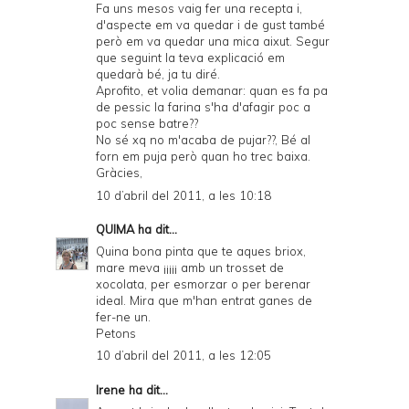
Fa uns mesos vaig fer una recepta i,
d'aspecte em va quedar i de gust també
però em va quedar una mica aixut. Segur
que seguint la teva explicació em
quedarà bé, ja tu diré.
Aprofito, et volia demanar: quan es fa pa
de pessic la farina s'ha d'afagir poc a
poc sense batre??
No sé xq no m'acaba de pujar??, Bé al
forn em puja però quan ho trec baixa.
Gràcies,
10 d’abril del 2011, a les 10:18
QUIMA
ha dit...
Quina bona pinta que te aques briox,
mare meva ¡¡¡¡¡ amb un trosset de
xocolata, per esmorzar o per berenar
ideal. Mira que m'han entrat ganes de
fer-ne un.
Petons
10 d’abril del 2011, a les 12:05
Irene
ha dit...