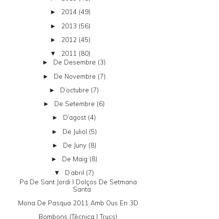
2014
(49)
►
2013
(56)
►
2012
(45)
►
2011
(80)
▼
De Desembre
(3)
►
De Novembre
(7)
►
D’octubre
(7)
►
De Setembre
(6)
►
D’agost
(4)
►
De Juliol
(5)
►
De Juny
(8)
►
De Maig
(8)
►
D’abril
(7)
▼
Pa De Sant Jordi I Dolços De Setmana
Santa
Mona De Pasqua 2011 Amb Ous En 3D
Bombons (tècnica I Trucs)