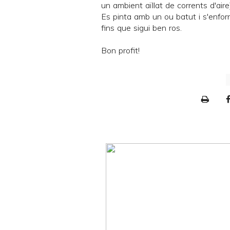
un ambient aïllat de corrents d'aire
Es pinta amb un ou batut i s'enfor
fins que sigui ben ros.
Bon profit!
P
r
i
n
t
e
r
F
r