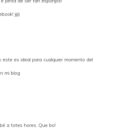
Té pinta de ser tan esponjós!
ook! jiji)
y este es ideal para cualquier momento del
n mi blog
a bé a totes hores. Que bo!