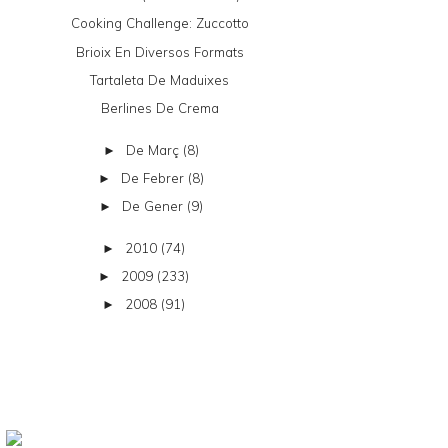
Cooking Challenge: Zuccotto
Brioix En Diversos Formats
Tartaleta De Maduixes
Berlines De Crema
De Març
(8)
►
De Febrer
(8)
►
De Gener
(9)
►
2010
(74)
►
2009
(233)
►
2008
(91)
►