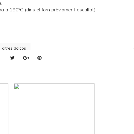
).
na a 190ºC (dins el forn prèviament escalfat)
altres dolços