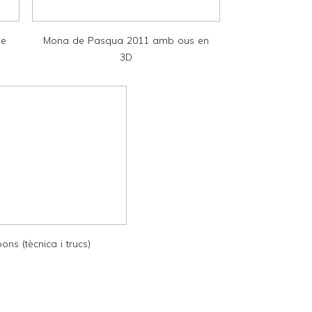
de
Mona de Pasqua 2011 amb ous en
3D
ns (tècnica i trucs)