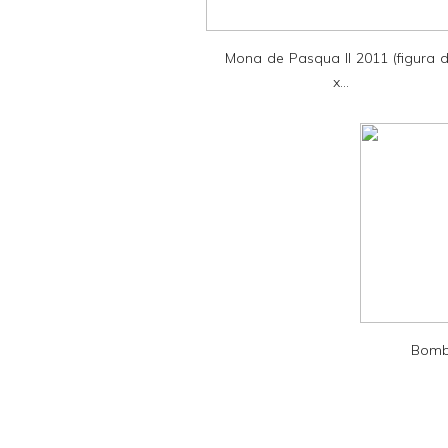
i
e
Mona de Pasqua II 2011 (figura 
n
x...
d
l
y
a
n
d
P
D
F
Bombo