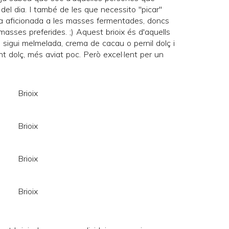
del dia. I també de les que necessito "picar"
a aficionada a les masses fermentades, doncs
asses preferides. ;) Aquest brioix és d'aquells
sigui melmelada, crema de cacau o pernil dolç i
 dolç, més aviat poc. Però excel·lent per un