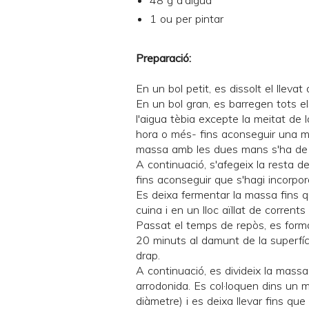
48 g d'aigua
1 ou per pintar
Preparació:
En un bol petit, es dissolt el llevat
En un bol gran, es barregen tots el
l'aigua tèbia excepte la meitat de
hora o més- fins aconseguir una ma
massa amb les dues mans s'ha de f
A continuació, s'afegeix la resta 
fins aconseguir que s'hagi incorpo
Es deixa fermentar la massa fins 
cuina i en un lloc aïllat de corrents 
Passat el temps de repòs, es form
20 minuts al damunt de la superfíc
drap.
A continuació, es divideix la massa
arrodonida. Es col·loquen dins un 
diàmetre) i es deixa llevar fins qu