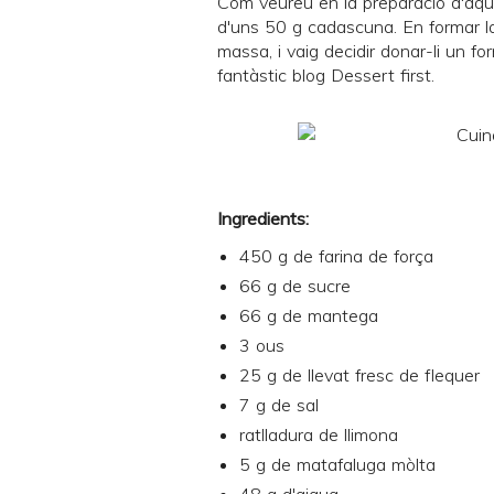
Com veureu en la preparació d'aque
d'uns 50 g cadascuna. En formar 
massa, i vaig decidir donar-li un fo
fantàstic blog
Dessert first
.
Ingredients:
450 g de farina de força
66 g de sucre
66 g de mantega
3 ous
25 g de llevat fresc de flequer
7 g de sal
ratlladura de llimona
5 g de matafaluga mòlta