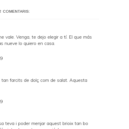
2 COMENTARIS:
 vale. Venga, te dejo elegir a tí. El que más
s nueve lo quiero en casa.
39
 tan farcits de dolç com de salat. Aquesta
39
casa teva i poder menjar aquest brioix tan bo