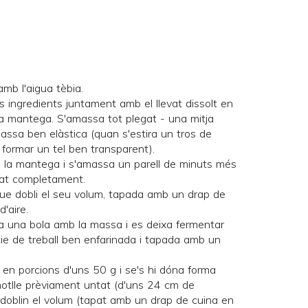
 amb l'aigua tèbia.
s ingredients juntament amb el llevat dissolt en
 la mantega. S'amassa tot plegat - una mitja
ssa ben elàstica (quan s'estira un tros de
ormar un tel ben transparent).
de la mantega i s'amassa un parell de minuts més
rat completament.
que dobli el seu volum, tapada amb un drap de
d'aire.
a una bola amb la massa i es deixa fermentar
ie de treball ben enfarinada i tapada amb un
 en porcions d'uns 50 g i se's hi dóna forma
motlle prèviament untat (d'uns 24 cm de
e doblin el volum (tapat amb un drap de cuina en