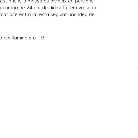
st brioix, la massa es divideix en porcions
la corona de 24 cm de diàmetre em va sobrar
rmat diferent a la resta seguint una idea del