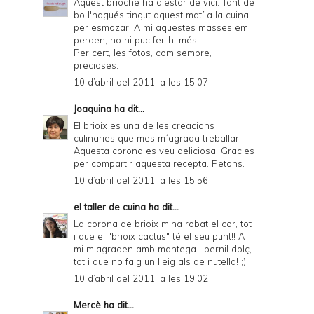
Aquest brioche ha d'estar de vici. Tant de
bo l'hagués tingut aquest matí a la cuina
per esmozar! A mi aquestes masses em
perden, no hi puc fer-hi més!
Per cert, les fotos, com sempre,
precioses.
10 d’abril del 2011, a les 15:07
Joaquina
ha dit...
El brioix es una de les creacions
culinaries que mes m´agrada treballar.
Aquesta corona es veu deliciosa. Gracies
per compartir aquesta recepta. Petons.
10 d’abril del 2011, a les 15:56
el taller de cuina
ha dit...
La corona de brioix m'ha robat el cor, tot
i que el "brioix cactus" té el seu punt!! A
mi m'agraden amb mantega i pernil dolç,
tot i que no faig un lleig als de nutella! ;)
10 d’abril del 2011, a les 19:02
Mercè
ha dit...