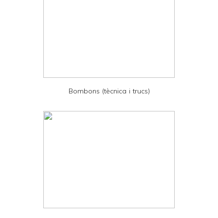
y
a
n
d
P
D
Bombons (tècnica i trucs)
F