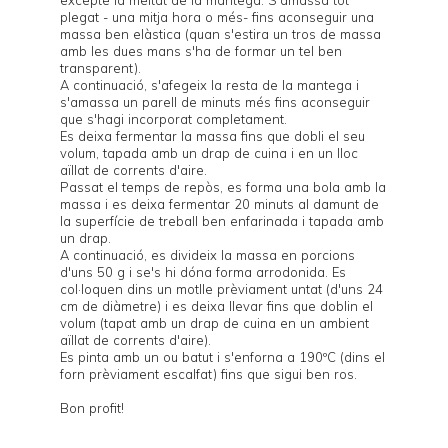
excepte la meitat de la mantega. S'amassa tot
plegat - una mitja hora o més- fins aconseguir una
massa ben elàstica (quan s'estira un tros de massa
amb les dues mans s'ha de formar un tel ben
transparent).
A continuació, s'afegeix la resta de la mantega i
s'amassa un parell de minuts més fins aconseguir
que s'hagi incorporat completament.
Es deixa fermentar la massa fins que dobli el seu
volum, tapada amb un drap de cuina i en un lloc
aïllat de corrents d'aire.
Passat el temps de repòs, es forma una bola amb la
massa i es deixa fermentar 20 minuts al damunt de
la superfície de treball ben enfarinada i tapada amb
un drap.
A continuació, es divideix la massa en porcions
d'uns 50 g i se's hi dóna forma arrodonida. Es
col·loquen dins un motlle prèviament untat (d'uns 24
cm de diàmetre) i es deixa llevar fins que doblin el
volum (tapat amb un drap de cuina en un ambient
aïllat de corrents d'aire).
Es pinta amb un ou batut i s'enforna a 190ºC (dins el
forn prèviament escalfat) fins que sigui ben ros.
Bon profit!