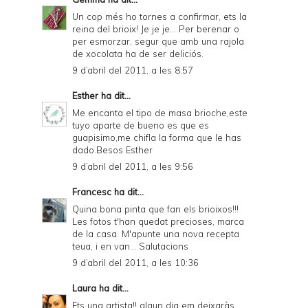
Un cop més ho tornes a confirmar, ets la
reina del brioix! Je je je... Per berenar o
per esmorzar, segur que amb una rajola
de xocolata ha de ser deliciós.
9 d’abril del 2011, a les 8:57
Esther
ha dit...
Me encanta el tipo de masa brioche,este
tuyo aparte de bueno es que es
guapisimo,me chifla la forma que le has
dado.Besos Esther
9 d’abril del 2011, a les 9:56
Francesc
ha dit...
Quina bona pinta que fan els brioixos!!!
Les fotos t'han quedat precioses, marca
de la casa. M'apunte una nova recepta
teua, i en van... Salutacions
9 d’abril del 2011, a les 10:36
Laura
ha dit...
Ets una artista!! algun dia em deixaràs