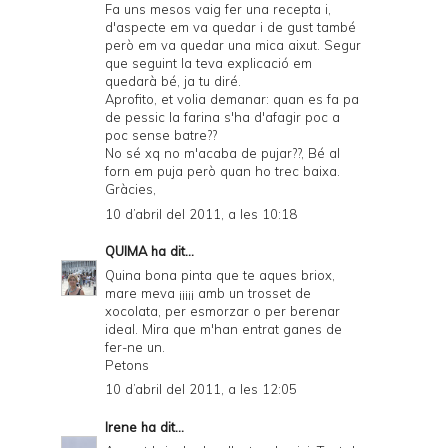
Fa uns mesos vaig fer una recepta i,
d'aspecte em va quedar i de gust també
però em va quedar una mica aixut. Segur
que seguint la teva explicació em
quedarà bé, ja tu diré.
Aprofito, et volia demanar: quan es fa pa
de pessic la farina s'ha d'afagir poc a
poc sense batre??
No sé xq no m'acaba de pujar??, Bé al
forn em puja però quan ho trec baixa.
Gràcies,
10 d’abril del 2011, a les 10:18
QUIMA
ha dit...
Quina bona pinta que te aques briox,
mare meva ¡¡¡¡¡ amb un trosset de
xocolata, per esmorzar o per berenar
ideal. Mira que m'han entrat ganes de
fer-ne un.
Petons
10 d’abril del 2011, a les 12:05
Irene
ha dit...