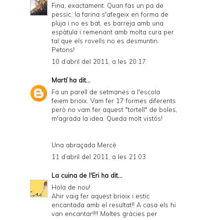
Fina, exactament. Quan fas un pa de
pessic, la farina s'afegeix en forma de
pluja i no es bat, es barreja amb una
espàtula i remenant amb molta cura per
tal que els rovells no es desmuntin.
Petons!
10 d’abril del 2011, a les 20:17
Martí
ha dit...
Fa un parell de setmanes a l'escola
feiem brioix. Vam fer 17 formes diferents
però no vam fer aquest "tortell" de boles,
m'agrada la idea. Queda molt vistós!
Una abraçada Mercè
11 d’abril del 2011, a les 21:03
La cuina de l'Eri
ha dit...
Hola de nou!
Ahir vaig fer aquest brioix i estic
encantada amb el resultat!! A casa els hi
van encantar!!!! Moltes gràcies per