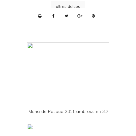
altres dolços
P
r
i
n
t
e
r
F
r
i
e
Mona de Pasqua 2011 amb ous en 3D
n
d
l