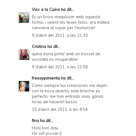
Visc a la Cuina
ha dit...
És un brioix maquíssim amb aquesta
forma, i veient les teves fotos, ara mateix
canviaria el sopar per l'esmorzar!
9 d’abril del 2011, a les 21:33
Cristina
ha dit...
quina bona pinta! amb un trosset de
xocolata es insuperable!
9 d’abril del 2011, a les 21:58
fresaypimienta
ha dit...
Como siempre tus creaciones me dejan
con la boca abierta, este brioche es
perfecto, me han entrado unas ganas
locas de hacerlo! besos
10 d’abril del 2011, a les 8:54
fina ha dit...
Hola bon dia¡¡
Ho vull provar:))