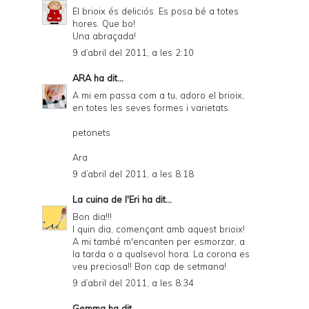
El brioix és deliciós. Es posa bé a totes
hores. Que bo!
Una abraçada!
9 d’abril del 2011, a les 2:10
ARA
ha dit...
A mi em passa com a tu, adoro el brioix,
en totes les seves formes i varietats.
petonets
Ara
9 d’abril del 2011, a les 8:18
La cuina de l'Eri
ha dit...
Bon dia!!!
I quin dia, començant amb aquest brioix!
A mi també m'encanten per esmorzar, a
la tarda o a qualsevol hora. La corona es
veu preciosa!! Bon cap de setmana!
9 d’abril del 2011, a les 8:34
Gemma
ha dit...