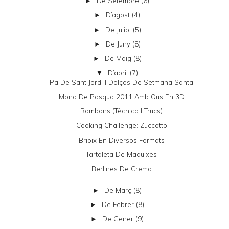
De Setembre
(6)
►
D’agost
(4)
►
De Juliol
(5)
►
De Juny
(8)
►
De Maig
(8)
►
D’abril
(7)
▼
Pa De Sant Jordi I Dolços De Setmana Santa
Mona De Pasqua 2011 Amb Ous En 3D
Bombons (tècnica I Trucs)
Cooking Challenge: Zuccotto
Brioix En Diversos Formats
Tartaleta De Maduixes
Berlines De Crema
De Març
(8)
►
De Febrer
(8)
►
De Gener
(9)
►