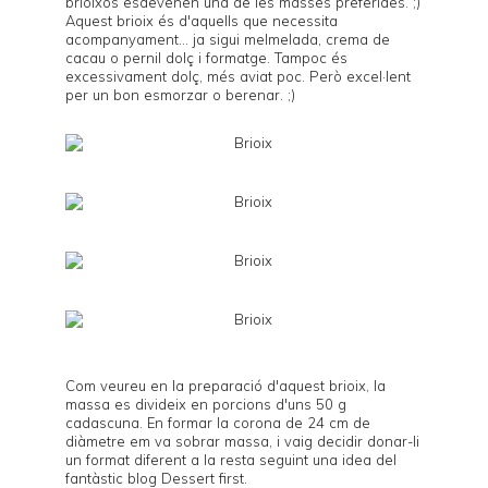
brioixos esdevenen una de les masses preferides. ;)
Aquest brioix és d'aquells que necessita
acompanyament... ja sigui melmelada, crema de
cacau o pernil dolç i formatge. Tampoc és
excessivament dolç, més aviat poc. Però excel·lent
per un bon esmorzar o berenar. ;)
Com veureu en la preparació d'aquest brioix, la
massa es divideix en porcions d'uns 50 g
cadascuna. En formar la corona de 24 cm de
diàmetre em va sobrar massa, i vaig decidir donar-li
un format diferent a la resta seguint una idea del
fantàstic blog
Dessert first
.