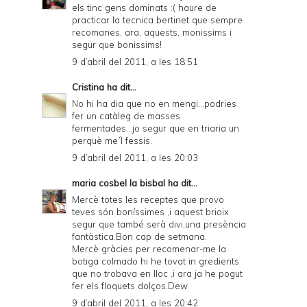
els tinc gens dominats :( haure de
practicar la tecnica bertinet que sempre
recomanes, ara, aquests, monissims i
segur que bonissims!
9 d’abril del 2011, a les 18:51
Cristina
ha dit...
No hi ha dia que no en mengi...podries
fer un catàleg de masses
fermentades...jo segur que en triaria un
perquè me´l fessis.
9 d’abril del 2011, a les 20:03
maria cosbel la bisbal
ha dit...
Mercè totes les receptes que provo
teves són boníssimes ,i aquest brioix
segur que també serà divi,una presència
fantàstica.Bon cap de setmana.
Mercè gràcies per recomenar-me la
botiga colmado hi he tovat in gredients
que no trobava en lloc ,i ara ja he pogut
fer els floquets dolços.Dew
9 d’abril del 2011, a les 20:42