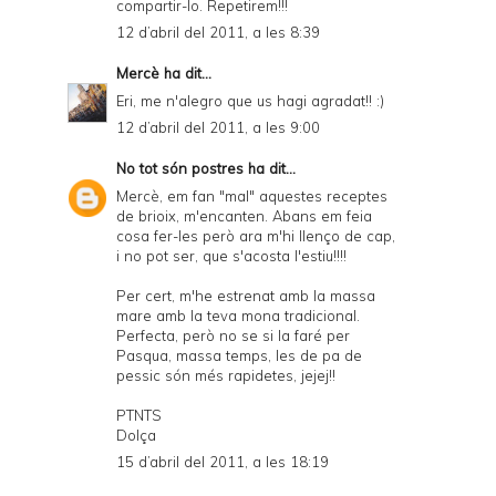
compartir-lo. Repetirem!!!
12 d’abril del 2011, a les 8:39
Mercè
ha dit...
Eri, me n'alegro que us hagi agradat!! :)
12 d’abril del 2011, a les 9:00
No tot són postres
ha dit...
Mercè, em fan "mal" aquestes receptes
de brioix, m'encanten. Abans em feia
cosa fer-les però ara m'hi llenço de cap,
i no pot ser, que s'acosta l'estiu!!!!
Per cert, m'he estrenat amb la massa
mare amb la teva mona tradicional.
Perfecta, però no se si la faré per
Pasqua, massa temps, les de pa de
pessic són més rapidetes, jejej!!
PTNTS
Dolça
15 d’abril del 2011, a les 18:19