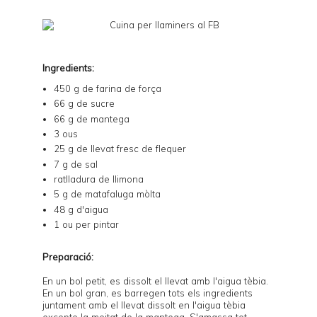
Ingredients:
450 g de farina de força
66 g de sucre
66 g de mantega
3 ous
25 g de llevat fresc de flequer
7 g de sal
ratlladura de llimona
5 g de matafaluga mòlta
48 g d'aigua
1 ou per pintar
Preparació:
En un bol petit, es dissolt el llevat amb l'aigua tèbia.
En un bol gran, es barregen tots els ingredients
juntament amb el llevat dissolt en l'aigua tèbia