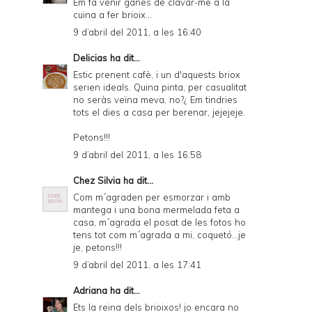
Em fa venir ganes de clavar-me a la
cuina a fer brioix...
9 d’abril del 2011, a les 16:40
Delicias
ha dit...
Estic prenent cafè, i un d'aquests briox
serien ideals. Quina pinta, per casualitat
no seràs veïna meva, no?¿ Em tindries
tots el dies a casa per berenar, jejejeje.
Petons!!!
9 d’abril del 2011, a les 16:58
Chez Silvia
ha dit...
Com m´agraden per esmorzar i amb
mantega i una bona mermelada feta a
casa, m´agrada el posat de les fotos ho
tens tot com m´agrada a mi, coquetó...je
je, petons!!!
9 d’abril del 2011, a les 17:41
Adriana
ha dit...
Ets la reina dels brioixos! jo encara no