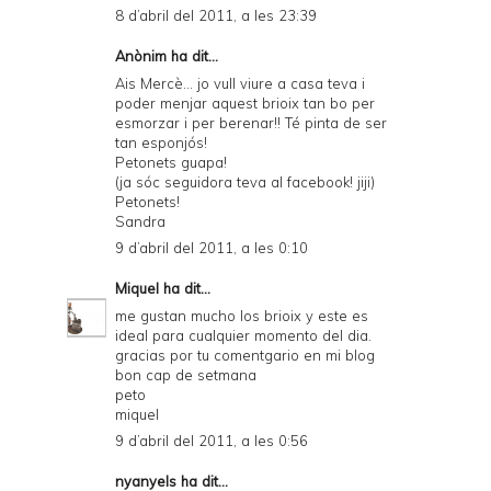
8 d’abril del 2011, a les 23:39
Anònim ha dit...
Ais Mercè... jo vull viure a casa teva i
poder menjar aquest brioix tan bo per
esmorzar i per berenar!! Té pinta de ser
tan esponjós!
Petonets guapa!
(ja sóc seguidora teva al facebook! jiji)
Petonets!
Sandra
9 d’abril del 2011, a les 0:10
Miquel
ha dit...
me gustan mucho los brioix y este es
ideal para cualquier momento del dia.
gracias por tu comentgario en mi blog
bon cap de setmana
peto
miquel
9 d’abril del 2011, a les 0:56
nyanyels
ha dit...