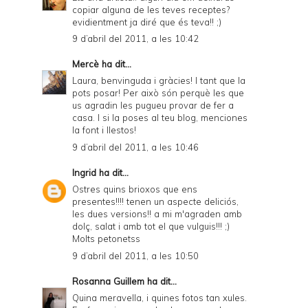
copiar alguna de les teves receptes?
evidientment ja diré que és teva!! ;)
9 d’abril del 2011, a les 10:42
Mercè
ha dit...
Laura, benvinguda i gràcies! I tant que la
pots posar! Per això són perquè les que
us agradin les pugueu provar de fer a
casa. I si la poses al teu blog, menciones
la font i llestos!
9 d’abril del 2011, a les 10:46
Ingrid
ha dit...
Ostres quins brioxos que ens
presentes!!!! tenen un aspecte deliciós,
les dues versions!! a mi m'agraden amb
dolç, salat i amb tot el que vulguis!!! ;)
Molts petonetss
9 d’abril del 2011, a les 10:50
Rosanna Guillem
ha dit...
Quina meravella, i quines fotos tan xules.