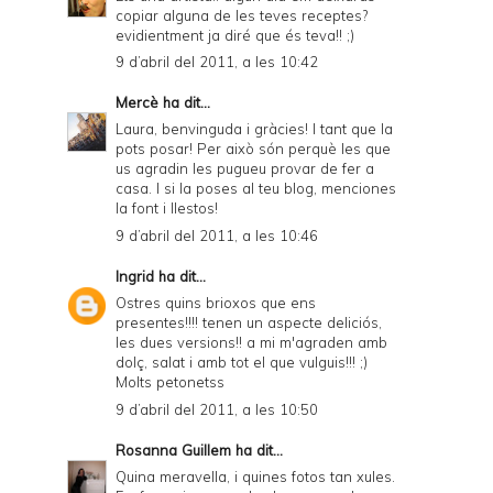
copiar alguna de les teves receptes?
evidientment ja diré que és teva!! ;)
9 d’abril del 2011, a les 10:42
Mercè
ha dit...
Laura, benvinguda i gràcies! I tant que la
pots posar! Per això són perquè les que
us agradin les pugueu provar de fer a
casa. I si la poses al teu blog, menciones
la font i llestos!
9 d’abril del 2011, a les 10:46
Ingrid
ha dit...
Ostres quins brioxos que ens
presentes!!!! tenen un aspecte deliciós,
les dues versions!! a mi m'agraden amb
dolç, salat i amb tot el que vulguis!!! ;)
Molts petonetss
9 d’abril del 2011, a les 10:50
Rosanna Guillem
ha dit...
Quina meravella, i quines fotos tan xules.