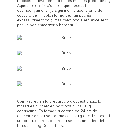
brioixos esdevenen una de les masses preferides. ;)
Aquest brioix és d'aquells que necessita
acompanyament... ja sigui melmelada, crema de
cacau o pernil dolç i formatge. Tampoc és
excessivament dolç, més aviat poc. Però excel·lent
per un bon esmorzar o berenar. ;)
Com veureu en la preparació d'aquest brioix, la
massa es divideix en porcions d'uns 50 g
cadascuna. En formar la corona de 24 cm de
diàmetre em va sobrar massa, i vaig decidir donar-li
un format diferent a la resta seguint una idea del
fantàstic blog
Dessert first
.