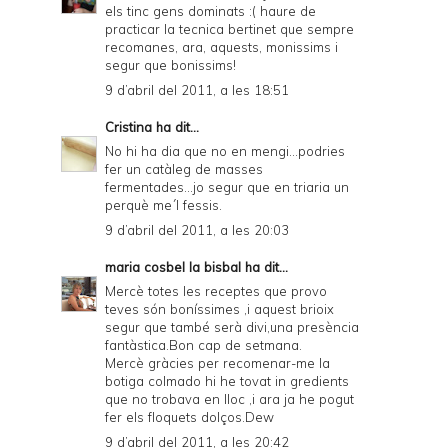
els tinc gens dominats :( haure de
practicar la tecnica bertinet que sempre
recomanes, ara, aquests, monissims i
segur que bonissims!
9 d’abril del 2011, a les 18:51
Cristina
ha dit...
No hi ha dia que no en mengi...podries
fer un catàleg de masses
fermentades...jo segur que en triaria un
perquè me´l fessis.
9 d’abril del 2011, a les 20:03
maria cosbel la bisbal
ha dit...
Mercè totes les receptes que provo
teves són boníssimes ,i aquest brioix
segur que també serà divi,una presència
fantàstica.Bon cap de setmana.
Mercè gràcies per recomenar-me la
botiga colmado hi he tovat in gredients
que no trobava en lloc ,i ara ja he pogut
fer els floquets dolços.Dew
9 d’abril del 2011, a les 20:42