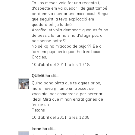
Fa uns mesos vaig fer una recepta i,
d'aspecte em va quedar i de gust també
però em va quedar una mica aixut. Segur
que seguint la teva explicació em
quedarà bé, ja tu diré.
Aprofito, et volia demanar: quan es fa pa
de pessic la farina s'ha d'afagir poc a
poc sense batre??
No sé xq no m'acaba de pujar??, Bé al
forn em puja però quan ho trec baixa.
Gràcies,
10 d’abril del 2011, a les 10:18
QUIMA
ha dit...
Quina bona pinta que te aques briox,
mare meva ¡¡¡¡¡ amb un trosset de
xocolata, per esmorzar o per berenar
ideal. Mira que m'han entrat ganes de
fer-ne un.
Petons
10 d’abril del 2011, a les 12:05
Irene
ha dit...