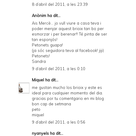
8 d’abril del 2011, a les 23:39
Anònim ha dit...
Ais Mercè... jo vull viure a casa teva i
poder menjar aquest brioix tan bo per
esmorzar i per berenar!! Té pinta de ser
tan esponjós!
Petonets guapa!
(ja sóc seguidora teva al facebook! jiji)
Petonets!
Sandra
9 d’abril del 2011, a les 0:10
Miquel
ha dit...
me gustan mucho los brioix y este es
ideal para cualquier momento del dia.
gracias por tu comentgario en mi blog
bon cap de setmana
peto
miquel
9 d’abril del 2011, a les 0:56
nyanyels
ha dit...