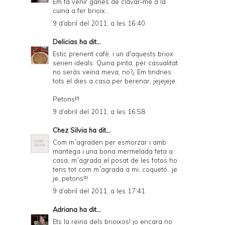
Em fa venir ganes de clavar-me a la
cuina a fer brioix...
9 d’abril del 2011, a les 16:40
Delicias
ha dit...
Estic prenent cafè, i un d'aquests briox
serien ideals. Quina pinta, per casualitat
no seràs veïna meva, no?¿ Em tindries
tots el dies a casa per berenar, jejejeje.
Petons!!!
9 d’abril del 2011, a les 16:58
Chez Silvia
ha dit...
Com m´agraden per esmorzar i amb
mantega i una bona mermelada feta a
casa, m´agrada el posat de les fotos ho
tens tot com m´agrada a mi, coquetó...je
je, petons!!!
9 d’abril del 2011, a les 17:41
Adriana
ha dit...
Ets la reina dels brioixos! jo encara no