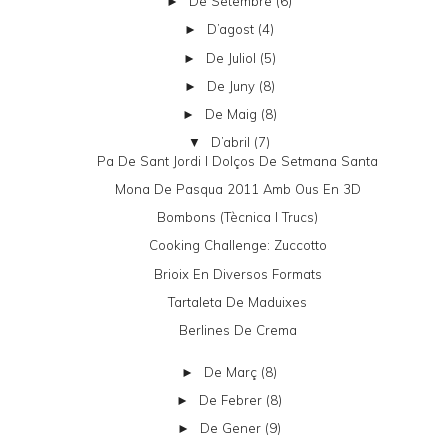
De Setembre
(6)
►
D’agost
(4)
►
De Juliol
(5)
►
De Juny
(8)
►
De Maig
(8)
►
D’abril
(7)
▼
Pa De Sant Jordi I Dolços De Setmana Santa
Mona De Pasqua 2011 Amb Ous En 3D
Bombons (tècnica I Trucs)
Cooking Challenge: Zuccotto
Brioix En Diversos Formats
Tartaleta De Maduixes
Berlines De Crema
De Març
(8)
►
De Febrer
(8)
►
De Gener
(9)
►