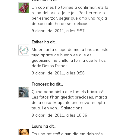
Un cop més ho tornes a confirmar, ets la
reina del brioix! Je je je... Per berenar o
per esmorzar, segur que amb una rajola
de xocolata ha de ser deliciós.
9 d’abril del 2011, a les 8:57
Esther
ha dit...
Me encanta el tipo de masa brioche,este
tuyo aparte de bueno es que es
guapisimo,me chifla la forma que le has
dado.Besos Esther
9 d’abril del 2011, a les 9:56
Francesc
ha dit...
Quina bona pinta que fan els brioixos!!!
Les fotos t'han quedat precioses, marca
de la casa. M'apunte una nova recepta
teua, i en van... Salutacions
9 d’abril del 2011, a les 10:36
Laura
ha dit...
Ets una artista!! algun dia em deixaràs