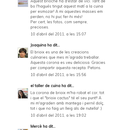
Aquest brioche ha d'estar de vici. Tant de
bo l'hagués tingut aquest matí a la cuina
per esmozar! A mi aquestes masses em
perden, no hi puc fer-hi més!
Per cert, les fotos, com sempre,
precioses.
10 d’abril del 2011, a les 15:07
Joaquina
ha dit...
El brioix es una de les creacions
culinaries que mes m´agrada treballar.
Aquesta corona es veu deliciosa. Gracies
per compartir aquesta recepta. Petons.
10 d’abril del 2011, a les 15:56
el taller de cuina
ha dit...
La corona de brioix m'ha robat el cor, tot
i que el "brioix cactus" té el seu punt!! A
mi m'agraden amb mantega i pernil dolç,
tot i que no faig un lleig als de nutella! ;)
10 d’abril del 2011, a les 19:02
Mercè
ha dit...