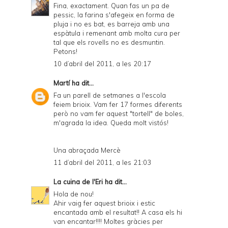
Fina, exactament. Quan fas un pa de
pessic, la farina s'afegeix en forma de
pluja i no es bat, es barreja amb una
espàtula i remenant amb molta cura per
tal que els rovells no es desmuntin.
Petons!
10 d’abril del 2011, a les 20:17
Martí
ha dit...
Fa un parell de setmanes a l'escola
feiem brioix. Vam fer 17 formes diferents
però no vam fer aquest "tortell" de boles,
m'agrada la idea. Queda molt vistós!
Una abraçada Mercè
11 d’abril del 2011, a les 21:03
La cuina de l'Eri
ha dit...
Hola de nou!
Ahir vaig fer aquest brioix i estic
encantada amb el resultat!! A casa els hi
van encantar!!!! Moltes gràcies per