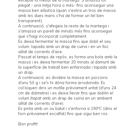
excepte la meitat de la mantega. S'amassa tot
plegat - una mitja hora o més- fins aconseguir una
massa ben elàstica (quan s'estira un tros de massa
amb les dues mans s'ha de formar un tel ben
transparent).
A continuació, s'afegeix la resta de la mantega i
s'amassa un parell de minuts més fins aconseguir
que s'hagi incorporat completament.
Es deixa fermentar la massa fins que dobli el seu
volum, tapada amb un drap de cuina i en un lloc
aïllat de corrents d'aire.
Passat el temps de repòs, es forma una bola amb la
massa i es deixa fermentar 20 minuts al damunt de
la superfície de treball ben enfarinada i tapada amb
un drap.
A continuació, es divideix la massa en porcions
d'uns 50 g i se's hi dóna forma arrodonida. Es
col·loquen dins un motlle prèviament untat (d'uns 24
cm de diàmetre) i es deixa llevar fins que doblin el
volum (tapat amb un drap de cuina en un ambient
aïllat de corrents d'aire).
Es pinta amb un ou batut i s'enforna a 190ºC (dins el
forn prèviament escalfat) fins que sigui ben ros.
Bon profit!