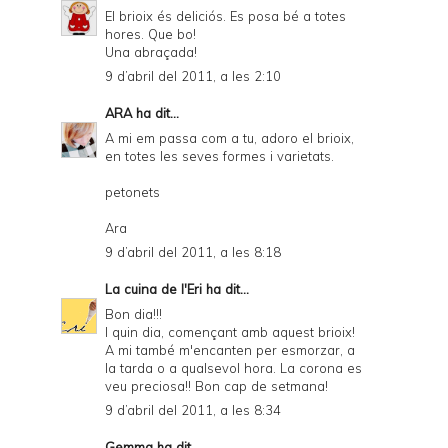
El brioix és deliciós. Es posa bé a totes
hores. Que bo!
Una abraçada!
9 d’abril del 2011, a les 2:10
ARA
ha dit...
A mi em passa com a tu, adoro el brioix,
en totes les seves formes i varietats.
petonets
Ara
9 d’abril del 2011, a les 8:18
La cuina de l'Eri
ha dit...
Bon dia!!!
I quin dia, començant amb aquest brioix!
A mi també m'encanten per esmorzar, a
la tarda o a qualsevol hora. La corona es
veu preciosa!! Bon cap de setmana!
9 d’abril del 2011, a les 8:34
Gemma
ha dit...