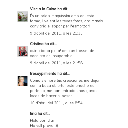
Visc a la Cuina
ha dit...
És un brioix maquíssim amb aquesta
forma, i veient les teves fotos, ara mateix
canviaria el sopar per l'esmorzar!
9 d’abril del 2011, a les 21:33
Cristina
ha dit...
quina bona pinta! amb un trosset de
xocolata es insuperable!
9 d’abril del 2011, a les 21:58
fresaypimienta
ha dit...
Como siempre tus creaciones me dejan
con la boca abierta, este brioche es
perfecto, me han entrado unas ganas
locas de hacerlo! besos
10 d’abril del 2011, a les 8:54
fina ha dit...
Hola bon dia¡¡
Ho vull provar:))