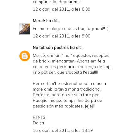
compartir-lo. Repetirem!!!
12 d’abril del 2011, a les 8:39
Mercè
ha dit...
Eri, me n'alegro que us hagi agradat!! :)
12 d’abril del 2011, a les 9:00
No tot són postres
ha dit...
Mercè, em fan "mal" aquestes receptes
de brioix, m'encanten. Abans em feia
cosa fer-les però ara m'hi llenço de cap,
i no pot ser, que s'acosta l'estiu!!!!
Per cert, m'he estrenat amb la massa
mare amb la teva mona tradicional.
Perfecta, però no se si la faré per
Pasqua, massa temps, les de pa de
pessic són més rapidetes, jejej!!
PTNTS
Dolça
15 d’abril del 2011, a les 18:19