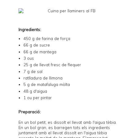
Ingredients:
450 g de farina de força
66 g de sucre
66 g de mantega
3 ous
25 g de llevat fresc de flequer
7 g de sal
ratlladura de llimona
5 g de matafaluga mòlta
48 g d'aigua
1 ou per pintar
Preparació:
En un bol petit, es dissolt el llevat amb l'aigua tèbia.
En un bol gran, es barregen tots els ingredients
juntament amb el llevat dissolt en l'aigua tèbia