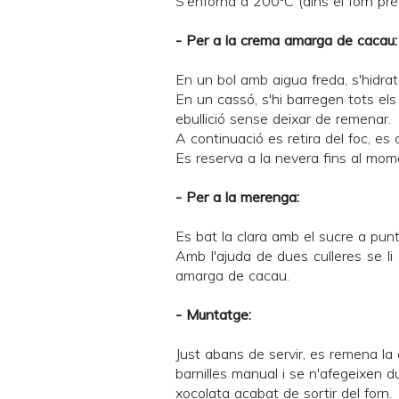
S'enforna a 200ºC (dins el forn pr
- Per a la crema amarga de cacau:
En un bol amb aigua freda, s'hidrat
En un cassó, s'hi barregen tots els
ebullició sense deixar de remenar.
A continuació es retira del foc, es co
Es reserva a la nevera fins al mome
- Per a la merenga:
Es bat la clara amb el sucre a punt
Amb l'ajuda de dues culleres se li
amarga de cacau.
- Muntatge:
Just abans de servir, es remena 
barnilles manual i se n'afegeixen 
xocolata acabat de sortir del forn.