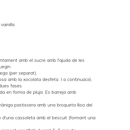
vainilla
untament amb el sucre amb l'ajuda de les
uegin.
tega (per separat).
osa amb la xocolata desfeta. I a continuació,
dues fases.
sada en forma de pluja. Es barreja amb
 màniga pastissera amb una broqueta llisa del
 o d'una cassoleta amb el bescuit (formant una