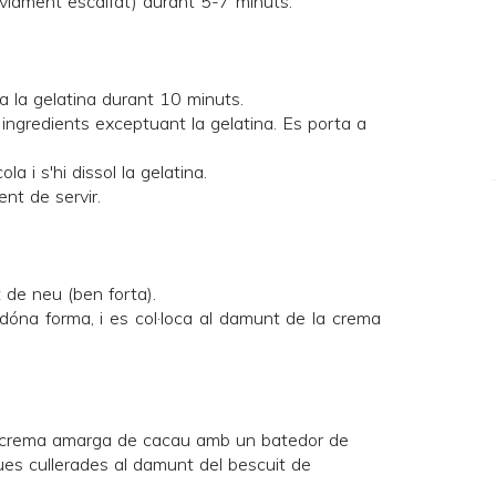
èviament escalfat) durant 5-7 minuts.
a la gelatina durant 10 minuts.
 ingredients exceptuant la gelatina. Es porta a
la i s'hi dissol la gelatina.
nt de servir.
 de neu (ben forta).
 dóna forma, i es col·loca al damunt de la crema
la crema amarga de cacau amb un batedor de
dues cullerades al damunt del bescuit de