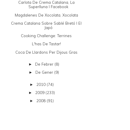
Carlota De Crema Catalana, La
Superlluna I Facebook
Magdalenes De Xocolata, Xocolata
Crema Catalana Sobre Sablé Bretó I El
Japó
Cooking Challenge: Terrines
L'has De Tastar!
Coca De Llardons Per Dijous Gras
De Febrer
(8)
►
De Gener
(9)
►
2010
(74)
►
2009
(233)
►
2008
(91)
►