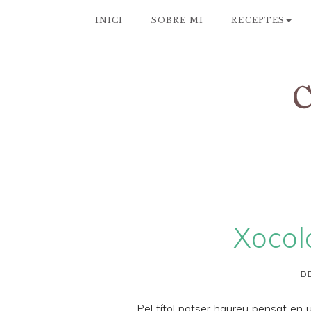
INICI
SOBRE MI
RECEPTES
Xocol
DE
Pel títol potser haureu pensat en 