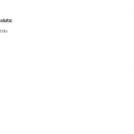
olata:
acau