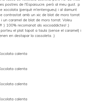
nes postres de l'
Espaisucre
, però al meu gust. :p
e xocolata (perquè m'entengueu) i al damunt
 contrastat amb un xic de blat de moro torrat
 i un caramel de blat de moro torrat. Voleu
!! :) 100% recomanat als xocoaddictes! ;)
 porteu el plat tapat a taula (sense el caramel) i
en en destapar la cassoleta. ;)