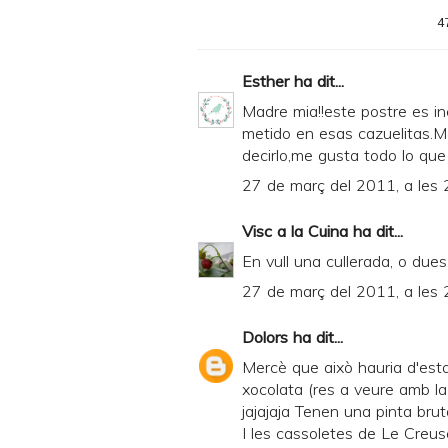
4
Esther
ha dit...
Madre mia!!este postre es in
metido en esas cazuelitas.
decirlo,me gusta todo lo que
27 de març del 2011, a les 
Visc a la Cuina
ha dit...
En vull una cullerada, o due
27 de març del 2011, a les 
Dolors
ha dit...
Mercè que això hauria d'estar
xocolata (res a veure amb la t
jajajaja Tenen una pinta brutal
I les cassoletes de Le Creus