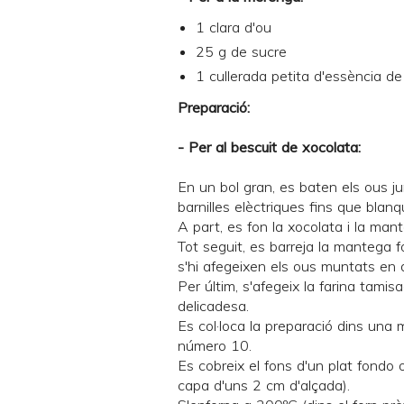
1 clara d'ou
25 g de sucre
1 cullerada petita d'essència de 
Preparació:
- Per al bescuit de xocolata:
En un bol gran, es baten els ous j
barnilles elèctriques fins que blanq
A part, es fon la xocolata i la man
Tot seguit, es barreja la mantega f
s'hi afegeixen els ous muntats en 
Per últim, s'afegeix la farina tami
delicadesa.
Es col·loca la preparació dins una
número 10.
Es cobreix el fons d'un plat fondo
capa d'uns 2 cm d'alçada).