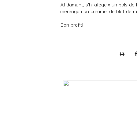
Al damunt, s'hi afegeix un pols de 
merenga i un caramel de blat de mo
Bon profit!
P
r
i
n
t
e
r
F
r
i