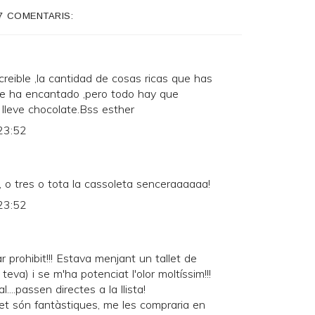
7 COMENTARIS:
creible ,la cantidad de cosas ricas que has
Me ha encantado ,pero todo hay que
 lleve chocolate.Bss esther
23:52
s, o tres o tota la cassoleta senceraaaaaa!
23:52
 prohibit!!! Estava menjant un tallet de
eva) i se m'ha potenciat l'olor moltíssim!!!
....passen directes a la llista!
et són fantàstiques, me les compraria en