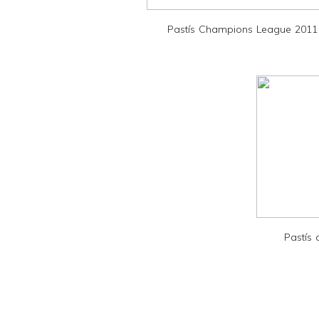
e
Pastís Champions League 2011
n
d
l
y
a
n
d
P
D
F
Pastís