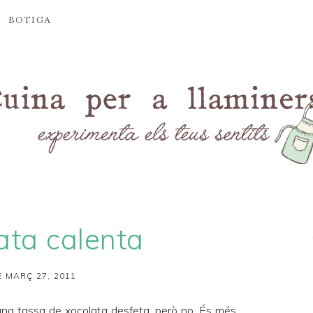
BOTIGA
ata calenta
 MARÇ 27, 2011
una tassa de xocolata desfeta, però no. És més