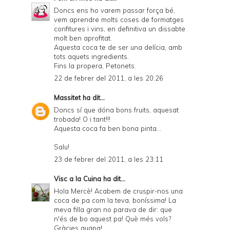
Doncs ens ho varem passar força bé,
vem aprendre molts coses de formatges
confitures i vins, en definitiva un dissabte
molt ben aprofitat.
Aquesta coca te de ser una delícia, amb
tots aquets ingredients.
Fins la propera, Petonets.
22 de febrer del 2011, a les 20:26
Massitet
ha dit...
Doncs sí que dóna bons fruits, aquesat
trobada! O i tant!!!
Aquesta coca fa ben bona pinta...
Salu!
23 de febrer del 2011, a les 23:11
Visc a la Cuina
ha dit...
Hola Mercè! Acabem de cruspir-nos una
coca de pa com la teva, boníssima! La
meva filla gran no parava de dir: que
n'és de bo aquest pa! Què més vols?
Gràcies guapa!