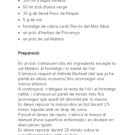
350 ml d'aigua mineral
50 ml d'oli d'oliva verge
15 g de llevat fresc de flequer
5 g de sal
formatge de cabra curat (Terrós del Mas Alba)
un pols d'herbes de Provença
un pols de sal Maldon
Preparació:
En un bol, s'amassen tots els ingredients excepte la
sal Maldon, el formatge i la meitat de l'oli.
S'amassa seguint el
mètode Bertinet
(del que ja he
parlat en altres ocasions) fins aconseguir una
massa elàstica.
A continuació, s'afegeix la resta de l'oli i el formatge
ratllat, i s'amassa un parell de minuts més fins
aconseguir que quedi tot absorbit per la massa.
Es deixa reposar la massa dins un bol durant 2.5
hores, tapada amb un drap de cuina.
Passat el temps de repòs, s'aboca la massa al
damunt d'una superfície enfarinada i es divideix en
dues peces iguals.
Es deixa reposar durant 20 minuts sobre la
superfície tapades amb un drap.