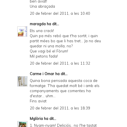
ben aviat!
Una abraçada
20 de febrer del 2011, a les 10:40
maragda
ha dit...
Ets una crack!
Quin pa més rebó que t'ha sortit, i quin
partit mées bo que li has tret... Ja no deu
quedar ni una molla, no?
Que vagi bé el Fòrum!
Mil petons fada!
20 de febrer del 2011, a les 11:32
Carme i Omar
ha dit...
Quina bona pensada aquesta coca de
formatge. T'ha quedat molt bé i amb els
companyaments que comentes ha
d'estar... uhm...
Fins aviat
20 de febrer del 2011, a les 18:39
Mglòria
ha dit...
1. Nyam-nyam! Deliciós.. no l'he tastat