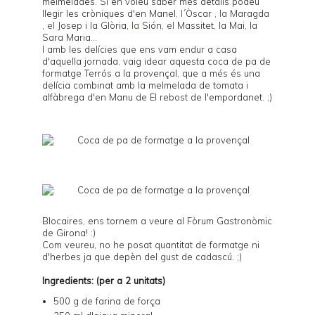
melmelades
. Si en voleu saber més detalls podeu
llegir les cròniques d'en
Manel
,
l´
Òscar
,
la
Maragda
,
el
Josep i la Glòria
,
la
Sión
,
el
Massitet
, la
Mai
, la
Sara Maria
...
I amb les delícies que ens vam endur a casa
d'aquella jornada, vaig idear aquesta coca de pa de
formatge
Terrós
a la provençal, que a més és una
delícia combinat amb la melmelada de tomata i
alfàbrega d'en Manu de
El rebost de l'empordanet
. ;)
Blocaires, ens tornem a veure al
Fòrum Gastronòmic
de Girona
! :)
Com veureu, no he posat quantitat de formatge ni
d'herbes ja que depèn del gust de cadascú. ;)
Ingredients: (per a 2 unitats)
500 g de farina de força