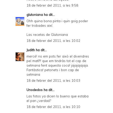
18 de febrer del 2011, a les 9:58
glutoniana
ha dit...
Ohh quina bona pinta i quin goig poder
fer trobades així.
Las recetas de Glutoniana
18 de febrer del 2011, a les 10:02
Judith
ha dit...
mercé! no em pots fer això el divendres
pel matí!!! que em tindràs tot el cap de
setmana fent aquesta coca! jajajajajaja.
Fantàstica! petonets i bon cap de
setmana
18 de febrer del 2011, a les 10:03
Unodedos
ha dit...
Las fotos ya dicen lo bueno que estaba
el pan ¿verdad?
18 de febrer del 2011, a les 10:10