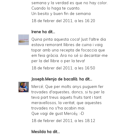
semana y la verdad es que no hay color.
Cuando lo haga te cuanto.
Un besito y buen fin de semana
18 de febrer del 2011, a les 16:20
Irene
ha dit...
Quina pinta aquesta coca! Just l'altre dia
estava remorant llibres de cuina i vaig
topar amb una recepta de focaccia que
em feia gràcia. Ara no sé si decantar-me
per la del llibre o per la teva!
18 de febrer del 2011, a les 16:50
Josepb.Menja de bacallà.
ha dit...
Mercé; Que per molts anys puguem fer
trovades d'aquestes, doncs, si tu per la
teva part treus aquets fruits tant i tant
meravellosos, la veritat, que aquestes
trovades no s'ha acabin mai.
Que vagi de gust Mercé¡¡ :-D
18 de febrer del 2011, a les 18:12
Mesilda
ha dit...