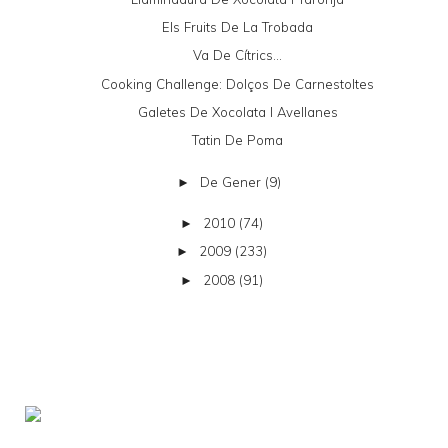
Els Fruits De La Trobada
Va De Cítrics...
Cooking Challenge: Dolços De Carnestoltes
Galetes De Xocolata I Avellanes
Tatin De Poma
De Gener
(9)
►
2010
(74)
►
2009
(233)
►
2008
(91)
►