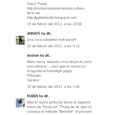
Salu2, Paula
http://conlaszarpasenlamasa.cultura-
libre.net
http://galletilandia.blogspot.com
19 de febrer del 2011, a les 23:06
ANNAFS
ha dit...
Una coca saladeta molt bona!!!
20 de febrer del 2011, a les 0:12
Anònim ha dit...
Mare meva, aquesta coca de pa fa venir
una salivera... i això que en teoria no
m'agrada el formatge! jajaja
PEtonets
Sandra
20 de febrer del 2011, a les 1:06
RUBEN
ha dit...
Mercè! Quina pinta tan bona té aquesta
mena de "focaccia". T'haig de dir que no
coneixia el métode "Bertinet". el provaré