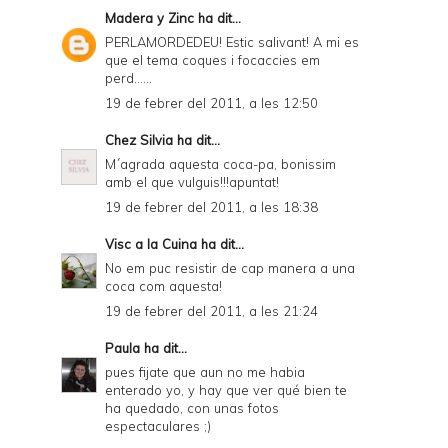
Madera y Zinc
ha dit...
PERLAMORDEDEU! Estic salivant! A mi es
que el tema coques i focaccies em
perd......
19 de febrer del 2011, a les 12:50
Chez Silvia
ha dit...
M´agrada aquesta coca-pa, bonissim
amb el que vulguis!!!apuntat!
19 de febrer del 2011, a les 18:38
Visc a la Cuina
ha dit...
No em puc resistir de cap manera a una
coca com aquesta!
19 de febrer del 2011, a les 21:24
Paula
ha dit...
pues fijate que aun no me habia
enterado yo, y hay que ver qué bien te
ha quedado, con unas fotos
espectaculares ;)