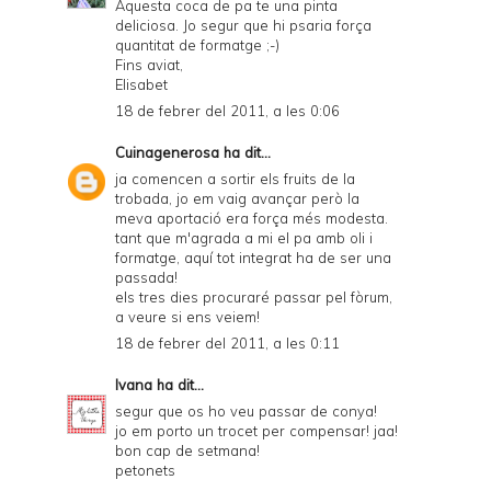
Aquesta coca de pa te una pinta
deliciosa. Jo segur que hi psaria força
quantitat de formatge ;-)
Fins aviat,
Elisabet
18 de febrer del 2011, a les 0:06
Cuinagenerosa
ha dit...
ja comencen a sortir els fruits de la
trobada, jo em vaig avançar però la
meva aportació era força més modesta.
tant que m'agrada a mi el pa amb oli i
formatge, aquí tot integrat ha de ser una
passada!
els tres dies procuraré passar pel fòrum,
a veure si ens veiem!
18 de febrer del 2011, a les 0:11
Ivana
ha dit...
segur que os ho veu passar de conya!
jo em porto un trocet per compensar! jaa!
bon cap de setmana!
petonets