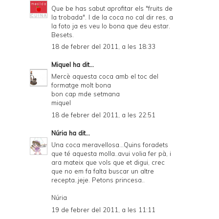
Que be has sabut aprofitar els "fruits de
la trobada". I de la coca no cal dir res, a
la foto ja es veu lo bona que deu estar.
Besets.
18 de febrer del 2011, a les 18:33
Miquel
ha dit...
Mercè aquesta coca amb el toc del
formatge molt bona
bon cap mde setmana
miquel
18 de febrer del 2011, a les 22:51
Núria
ha dit...
Una coca meravellosa...Quins foradets
que té aquesta molla..avui volia fer pà, i
ara mateix que vols que et digui, crec
que no em fa falta buscar un altre
recepta..jeje. Petons princesa..
Núria
19 de febrer del 2011, a les 11:11