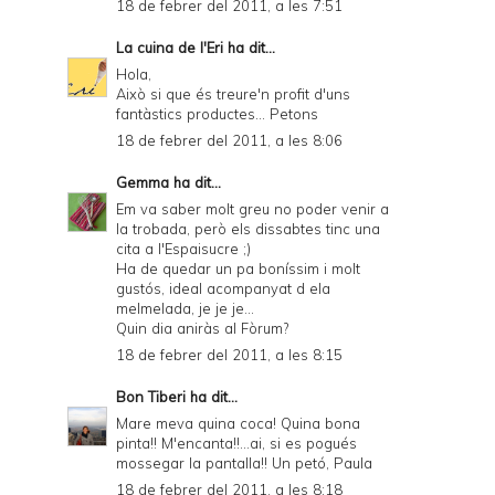
18 de febrer del 2011, a les 7:51
La cuina de l'Eri
ha dit...
Hola,
Això si que és treure'n profit d'uns
fantàstics productes... Petons
18 de febrer del 2011, a les 8:06
Gemma
ha dit...
Em va saber molt greu no poder venir a
la trobada, però els dissabtes tinc una
cita a l'Espaisucre ;)
Ha de quedar un pa boníssim i molt
gustós, ideal acompanyat d ela
melmelada, je je je...
Quin dia aniràs al Fòrum?
18 de febrer del 2011, a les 8:15
Bon Tiberi
ha dit...
Mare meva quina coca! Quina bona
pinta!! M'encanta!!...ai, si es pogués
mossegar la pantalla!! Un petó, Paula
18 de febrer del 2011, a les 8:18