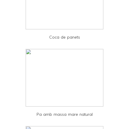
F
r
i
e
Coca de panets
n
d
l
y
a
n
d
P
D
Pa amb massa mare natural
F