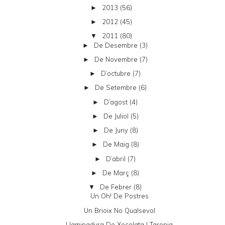
2013
(56)
►
2012
(45)
►
2011
(80)
▼
De Desembre
(3)
►
De Novembre
(7)
►
D’octubre
(7)
►
De Setembre
(6)
►
D’agost
(4)
►
De Juliol
(5)
►
De Juny
(8)
►
De Maig
(8)
►
D’abril
(7)
►
De Març
(8)
►
De Febrer
(8)
▼
Un Oh! De Postres
Un Brioix No Qualsevol
Llaminadura De Xocolata I Taronja