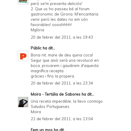
però se'm presenta deliciós!
2. Que us ho passeu bé al forum
gastronomic de Girona. M'encantaria
venir però les dates no em són
favorables! oooohhhh!
Mglòria
20 de febrer del 2011, a les 19:43
Públic
ha dit...
Bona nit, mare de deu quina coca!
Segur que això serà una revolució en
boca, provarem i gaudirem d'aquesta
magnífica recepta.
gràcies i fins la propera.
20 de febrer del 2011, a les 23:34
Moira - Tertúlia de Sabores
ha dit...
Una receta imperdible, la llevo conmigo.
Saludos Portugueses
Moira
21 de febrer del 2011, a les 13:04
Fem un mos
ha dit...