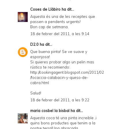
Coses de Llàbiro
ha dit...
Aquesta és una de les receptes que
passen a pendents urgents!
Bon cap de setmana.
18 de febrer del 2011, a les 9:14
D2.0
ha dit...
Que buena pinta! Se ve suave y
esponjosa!
Si quieres probar algo un pelin mas
rústico te recomiendo:
http://cookingagent.blogspot.com/2011/02
/focaccia-calabacin-y-queso-de-
cabra.html
Salud!
18 de febrer del 2011, a les 9:22
maria cosbel la bisbal
ha dit...
Aquesta coca té una pinta increible ,i
quins bons productes que tenim a la
nostre terra!Una abraçada.