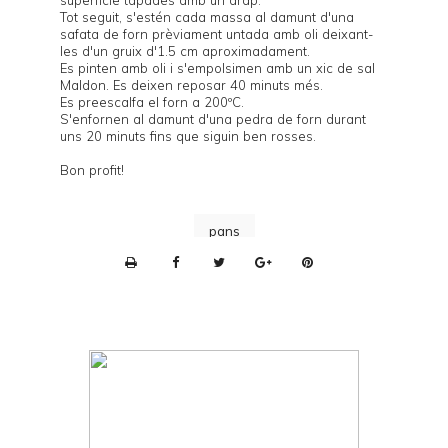
Tot seguit, s'estén cada massa al damunt d'una
safata de forn prèviament untada amb oli deixant-
les d'un gruix d'1.5 cm aproximadament.
Es pinten amb oli i s'empolsimen amb un xic de sal
Maldon. Es deixen reposar 40 minuts més.
Es preescalfa el forn a 200ºC.
S'enfornen al damunt d'una
pedra de forn
durant
uns 20 minuts fins que siguin ben rosses.
Bon profit!
pans
P
r
i
n
t
e
r