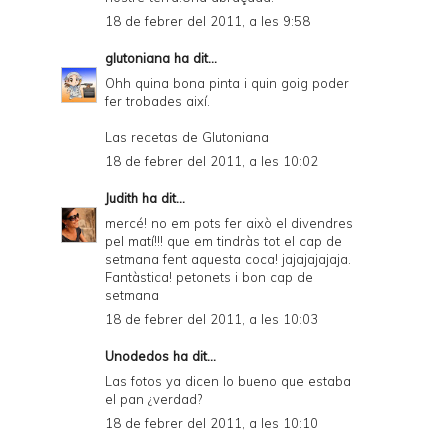
18 de febrer del 2011, a les 9:58
glutoniana
ha dit...
Ohh quina bona pinta i quin goig poder
fer trobades així.
Las recetas de Glutoniana
18 de febrer del 2011, a les 10:02
Judith
ha dit...
mercé! no em pots fer això el divendres
pel matí!!! que em tindràs tot el cap de
setmana fent aquesta coca! jajajajajaja.
Fantàstica! petonets i bon cap de
setmana
18 de febrer del 2011, a les 10:03
Unodedos
ha dit...
Las fotos ya dicen lo bueno que estaba
el pan ¿verdad?
18 de febrer del 2011, a les 10:10