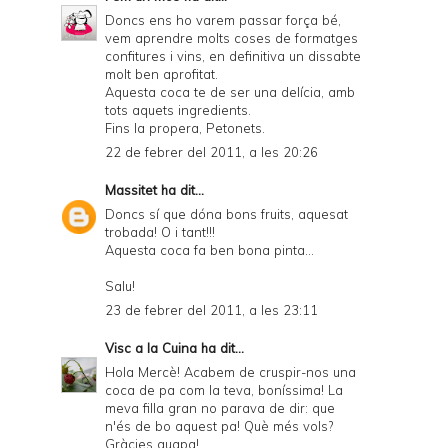
Doncs ens ho varem passar força bé,
vem aprendre molts coses de formatges
confitures i vins, en definitiva un dissabte
molt ben aprofitat.
Aquesta coca te de ser una delícia, amb
tots aquets ingredients.
Fins la propera, Petonets.
22 de febrer del 2011, a les 20:26
Massitet
ha dit...
Doncs sí que dóna bons fruits, aquesat
trobada! O i tant!!!
Aquesta coca fa ben bona pinta...
Salu!
23 de febrer del 2011, a les 23:11
Visc a la Cuina
ha dit...
Hola Mercè! Acabem de cruspir-nos una
coca de pa com la teva, boníssima! La
meva filla gran no parava de dir: que
n'és de bo aquest pa! Què més vols?
Gràcies guapa!