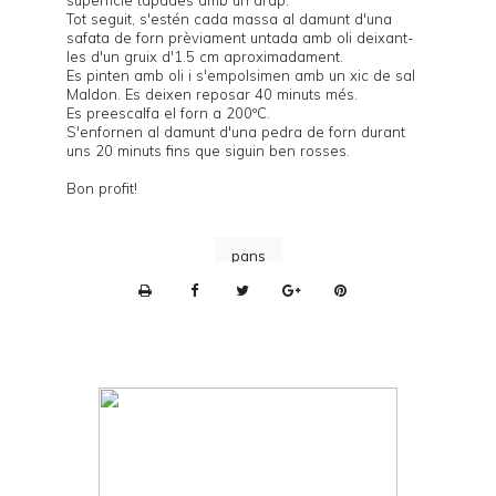
Tot seguit, s'estén cada massa al damunt d'una
safata de forn prèviament untada amb oli deixant-
les d'un gruix d'1.5 cm aproximadament.
Es pinten amb oli i s'empolsimen amb un xic de sal
Maldon. Es deixen reposar 40 minuts més.
Es preescalfa el forn a 200ºC.
S'enfornen al damunt d'una
pedra de forn
durant
uns 20 minuts fins que siguin ben rosses.
Bon profit!
pans
P
r
i
n
t
e
r