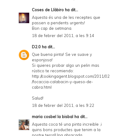
Coses de Llàbiro
ha dit...
Aquesta és una de les receptes que
passen a pendents urgents!
Bon cap de setmana.
18 de febrer del 2011, a les 9:14
D2.0
ha dit...
Que buena pinta! Se ve suave y
esponjosa!
Si quieres probar algo un pelin mas
rústico te recomiendo:
http://cookingagent.blogspot.com/2011/02
/focaccia-calabacin-y-queso-de-
cabra.html
Salud!
18 de febrer del 2011, a les 9:22
maria cosbel la bisbal
ha dit...
Aquesta coca té una pinta increible ,i
quins bons productes que tenim a la
nostre terra!Una abraçada.