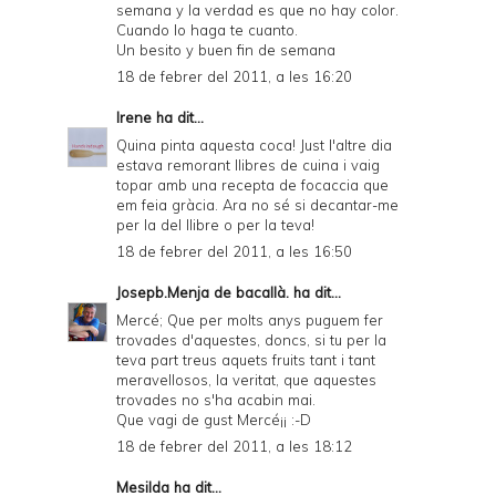
semana y la verdad es que no hay color.
Cuando lo haga te cuanto.
Un besito y buen fin de semana
18 de febrer del 2011, a les 16:20
Irene
ha dit...
Quina pinta aquesta coca! Just l'altre dia
estava remorant llibres de cuina i vaig
topar amb una recepta de focaccia que
em feia gràcia. Ara no sé si decantar-me
per la del llibre o per la teva!
18 de febrer del 2011, a les 16:50
Josepb.Menja de bacallà.
ha dit...
Mercé; Que per molts anys puguem fer
trovades d'aquestes, doncs, si tu per la
teva part treus aquets fruits tant i tant
meravellosos, la veritat, que aquestes
trovades no s'ha acabin mai.
Que vagi de gust Mercé¡¡ :-D
18 de febrer del 2011, a les 18:12
Mesilda
ha dit...