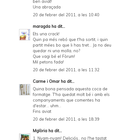
ben aviat!
Una abraçada
20 de febrer del 2011, a les 10:40
maragda
ha dit...
Ets una crack!
Quin pa més rebó que t'ha sortit, i quin
partit mées bo que li has tret... Ja no deu
quedar ni una molla, no?
Que vagi bé el Fòrum!
Mil petons fada!
20 de febrer del 2011, a les 11:32
Carme i Omar
ha dit...
Quina bona pensada aquesta coca de
formatge. T'ha quedat molt bé i amb els
companyaments que comentes ha
d'estar... uhm...
Fins aviat
20 de febrer del 2011, a les 18:39
Mglòria
ha dit...
1. Nyam-nyam! Deliciós.. no l'he tastat