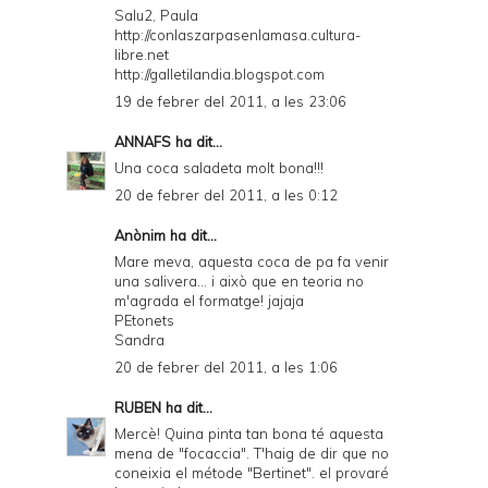
Salu2, Paula
http://conlaszarpasenlamasa.cultura-
libre.net
http://galletilandia.blogspot.com
19 de febrer del 2011, a les 23:06
ANNAFS
ha dit...
Una coca saladeta molt bona!!!
20 de febrer del 2011, a les 0:12
Anònim ha dit...
Mare meva, aquesta coca de pa fa venir
una salivera... i això que en teoria no
m'agrada el formatge! jajaja
PEtonets
Sandra
20 de febrer del 2011, a les 1:06
RUBEN
ha dit...
Mercè! Quina pinta tan bona té aquesta
mena de "focaccia". T'haig de dir que no
coneixia el métode "Bertinet". el provaré