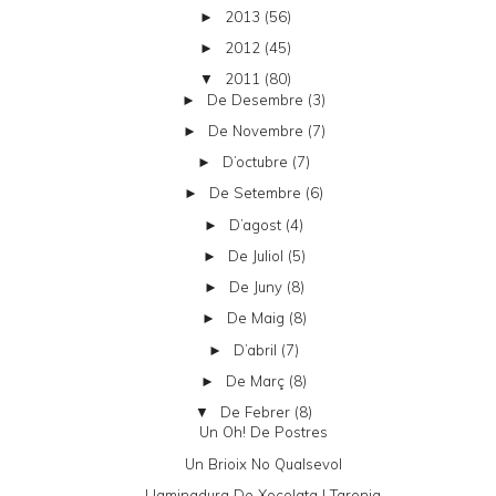
2013
(56)
►
2012
(45)
►
2011
(80)
▼
De Desembre
(3)
►
De Novembre
(7)
►
D’octubre
(7)
►
De Setembre
(6)
►
D’agost
(4)
►
De Juliol
(5)
►
De Juny
(8)
►
De Maig
(8)
►
D’abril
(7)
►
De Març
(8)
►
De Febrer
(8)
▼
Un Oh! De Postres
Un Brioix No Qualsevol
Llaminadura De Xocolata I Taronja