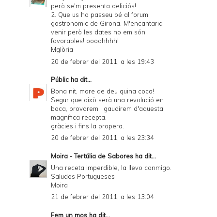
però se'm presenta deliciós!
2. Que us ho passeu bé al forum
gastronomic de Girona. M'encantaria
venir però les dates no em són
favorables! oooohhhh!
Mglòria
20 de febrer del 2011, a les 19:43
Públic
ha dit...
Bona nit, mare de deu quina coca!
Segur que això serà una revolució en
boca, provarem i gaudirem d'aquesta
magnífica recepta.
gràcies i fins la propera.
20 de febrer del 2011, a les 23:34
Moira - Tertúlia de Sabores
ha dit...
Una receta imperdible, la llevo conmigo.
Saludos Portugueses
Moira
21 de febrer del 2011, a les 13:04
Fem un mos
ha dit...