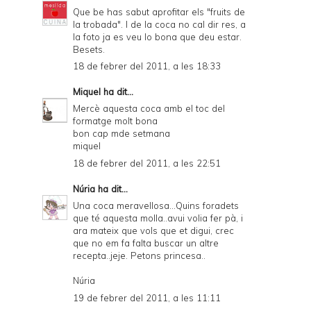
Que be has sabut aprofitar els "fruits de
la trobada". I de la coca no cal dir res, a
la foto ja es veu lo bona que deu estar.
Besets.
18 de febrer del 2011, a les 18:33
Miquel
ha dit...
Mercè aquesta coca amb el toc del
formatge molt bona
bon cap mde setmana
miquel
18 de febrer del 2011, a les 22:51
Núria
ha dit...
Una coca meravellosa...Quins foradets
que té aquesta molla..avui volia fer pà, i
ara mateix que vols que et digui, crec
que no em fa falta buscar un altre
recepta..jeje. Petons princesa..
Núria
19 de febrer del 2011, a les 11:11