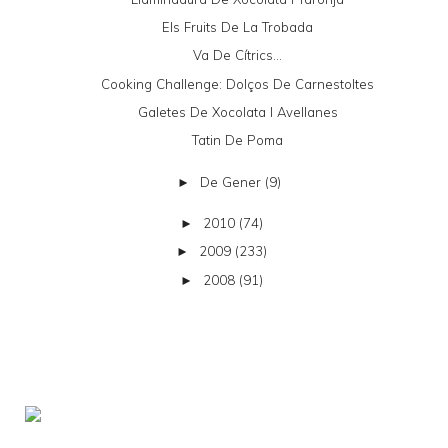
Els Fruits De La Trobada
Va De Cítrics...
Cooking Challenge: Dolços De Carnestoltes
Galetes De Xocolata I Avellanes
Tatin De Poma
De Gener
(9)
►
2010
(74)
►
2009
(233)
►
2008
(91)
►