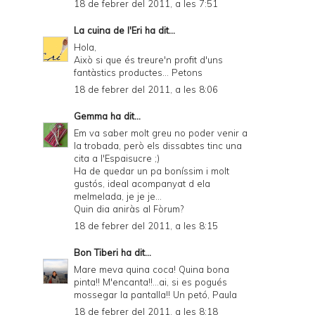
18 de febrer del 2011, a les 7:51
La cuina de l'Eri
ha dit...
Hola,
Això si que és treure'n profit d'uns
fantàstics productes... Petons
18 de febrer del 2011, a les 8:06
Gemma
ha dit...
Em va saber molt greu no poder venir a
la trobada, però els dissabtes tinc una
cita a l'Espaisucre ;)
Ha de quedar un pa boníssim i molt
gustós, ideal acompanyat d ela
melmelada, je je je...
Quin dia aniràs al Fòrum?
18 de febrer del 2011, a les 8:15
Bon Tiberi
ha dit...
Mare meva quina coca! Quina bona
pinta!! M'encanta!!...ai, si es pogués
mossegar la pantalla!! Un petó, Paula
18 de febrer del 2011, a les 8:18