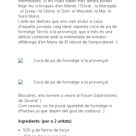
melmelades
. Si en voleu saber més detalls podeu
llegir les cròniques d'en
Manel
,
l´
Òscar
,
la
Maragda
,
el
Josep i la Glòria
,
la
Sión
,
el
Massitet
, la
Mai
, la
Sara Maria
...
I amb les delícies que ens vam endur a casa
d'aquella jornada, vaig idear aquesta coca de pa de
formatge
Terrós
a la provençal, que a més és una
delícia combinat amb la melmelada de tomata i
alfàbrega d'en Manu de
El rebost de l'empordanet
. ;)
Blocaires, ens tornem a veure al
Fòrum Gastronòmic
de Girona
! :)
Com veureu, no he posat quantitat de formatge ni
d'herbes ja que depèn del gust de cadascú. ;)
Ingredients: (per a 2 unitats)
500 g de farina de força