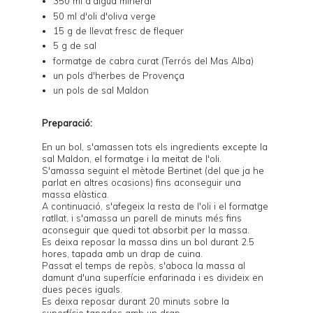
350 ml d'aigua mineral
50 ml d'oli d'oliva verge
15 g de llevat fresc de flequer
5 g de sal
formatge de cabra curat (Terrós del Mas Alba)
un pols d'herbes de Provença
un pols de sal Maldon
Preparació:
En un bol, s'amassen tots els ingredients excepte la
sal Maldon, el formatge i la meitat de l'oli.
S'amassa seguint el
mètode Bertinet
(del que ja he
parlat en altres ocasions) fins aconseguir una
massa elàstica.
A continuació, s'afegeix la resta de l'oli i el formatge
ratllat, i s'amassa un parell de minuts més fins
aconseguir que quedi tot absorbit per la massa.
Es deixa reposar la massa dins un bol durant 2.5
hores, tapada amb un drap de cuina.
Passat el temps de repòs, s'aboca la massa al
damunt d'una superfície enfarinada i es divideix en
dues peces iguals.
Es deixa reposar durant 20 minuts sobre la
superfície tapades amb un drap.