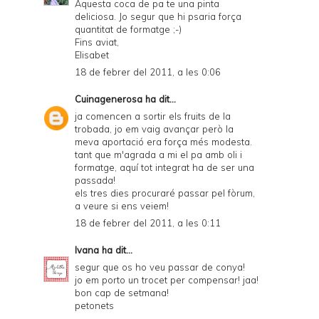
Aquesta coca de pa te una pinta
deliciosa. Jo segur que hi psaria força
quantitat de formatge ;-)
Fins aviat,
Elisabet
18 de febrer del 2011, a les 0:06
Cuinagenerosa
ha dit...
ja comencen a sortir els fruits de la
trobada, jo em vaig avançar però la
meva aportació era força més modesta.
tant que m'agrada a mi el pa amb oli i
formatge, aquí tot integrat ha de ser una
passada!
els tres dies procuraré passar pel fòrum,
a veure si ens veiem!
18 de febrer del 2011, a les 0:11
Ivana
ha dit...
segur que os ho veu passar de conya!
jo em porto un trocet per compensar! jaa!
bon cap de setmana!
petonets