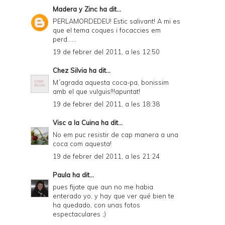
Madera y Zinc
ha dit...
PERLAMORDEDEU! Estic salivant! A mi es
que el tema coques i focaccies em
perd......
19 de febrer del 2011, a les 12:50
Chez Silvia
ha dit...
M´agrada aquesta coca-pa, bonissim
amb el que vulguis!!!apuntat!
19 de febrer del 2011, a les 18:38
Visc a la Cuina
ha dit...
No em puc resistir de cap manera a una
coca com aquesta!
19 de febrer del 2011, a les 21:24
Paula
ha dit...
pues fijate que aun no me habia
enterado yo, y hay que ver qué bien te
ha quedado, con unas fotos
espectaculares ;)