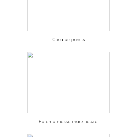
F
r
i
e
Coca de panets
n
d
l
y
a
n
d
P
D
Pa amb massa mare natural
F