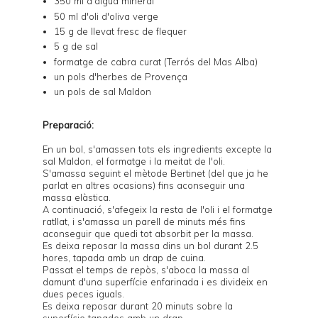
350 ml d'aigua mineral
50 ml d'oli d'oliva verge
15 g de llevat fresc de flequer
5 g de sal
formatge de cabra curat (Terrós del Mas Alba)
un pols d'herbes de Provença
un pols de sal Maldon
Preparació:
En un bol, s'amassen tots els ingredients excepte la
sal Maldon, el formatge i la meitat de l'oli.
S'amassa seguint el
mètode Bertinet
(del que ja he
parlat en altres ocasions) fins aconseguir una
massa elàstica.
A continuació, s'afegeix la resta de l'oli i el formatge
ratllat, i s'amassa un parell de minuts més fins
aconseguir que quedi tot absorbit per la massa.
Es deixa reposar la massa dins un bol durant 2.5
hores, tapada amb un drap de cuina.
Passat el temps de repòs, s'aboca la massa al
damunt d'una superfície enfarinada i es divideix en
dues peces iguals.
Es deixa reposar durant 20 minuts sobre la
superfície tapades amb un drap.