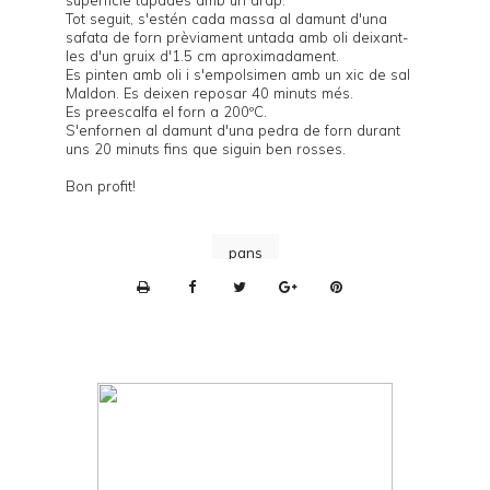
Tot seguit, s'estén cada massa al damunt d'una
safata de forn prèviament untada amb oli deixant-
les d'un gruix d'1.5 cm aproximadament.
Es pinten amb oli i s'empolsimen amb un xic de sal
Maldon. Es deixen reposar 40 minuts més.
Es preescalfa el forn a 200ºC.
S'enfornen al damunt d'una
pedra de forn
durant
uns 20 minuts fins que siguin ben rosses.
Bon profit!
pans
P
r
i
n
t
e
r