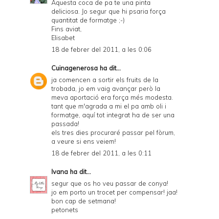
Aquesta coca de pa te una pinta
deliciosa. Jo segur que hi psaria força
quantitat de formatge ;-)
Fins aviat,
Elisabet
18 de febrer del 2011, a les 0:06
Cuinagenerosa
ha dit...
ja comencen a sortir els fruits de la
trobada, jo em vaig avançar però la
meva aportació era força més modesta.
tant que m'agrada a mi el pa amb oli i
formatge, aquí tot integrat ha de ser una
passada!
els tres dies procuraré passar pel fòrum,
a veure si ens veiem!
18 de febrer del 2011, a les 0:11
Ivana
ha dit...
segur que os ho veu passar de conya!
jo em porto un trocet per compensar! jaa!
bon cap de setmana!
petonets