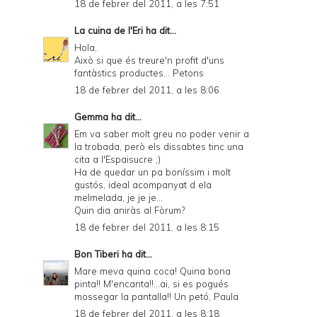
18 de febrer del 2011, a les 7:51
La cuina de l'Eri
ha dit...
Hola,
Això si que és treure'n profit d'uns
fantàstics productes... Petons
18 de febrer del 2011, a les 8:06
Gemma
ha dit...
Em va saber molt greu no poder venir a
la trobada, però els dissabtes tinc una
cita a l'Espaisucre ;)
Ha de quedar un pa boníssim i molt
gustós, ideal acompanyat d ela
melmelada, je je je...
Quin dia aniràs al Fòrum?
18 de febrer del 2011, a les 8:15
Bon Tiberi
ha dit...
Mare meva quina coca! Quina bona
pinta!! M'encanta!!...ai, si es pogués
mossegar la pantalla!! Un petó, Paula
18 de febrer del 2011, a les 8:18