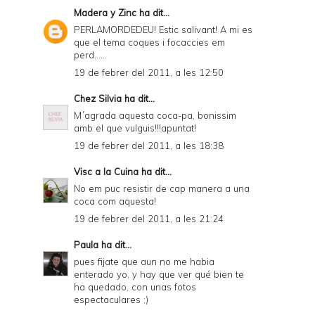
Madera y Zinc
ha dit...
PERLAMORDEDEU! Estic salivant! A mi es
que el tema coques i focaccies em
perd......
19 de febrer del 2011, a les 12:50
Chez Silvia
ha dit...
M´agrada aquesta coca-pa, bonissim
amb el que vulguis!!!apuntat!
19 de febrer del 2011, a les 18:38
Visc a la Cuina
ha dit...
No em puc resistir de cap manera a una
coca com aquesta!
19 de febrer del 2011, a les 21:24
Paula
ha dit...
pues fijate que aun no me habia
enterado yo, y hay que ver qué bien te
ha quedado, con unas fotos
espectaculares ;)