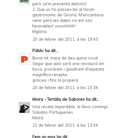
però se'm presenta deliciós!
2. Que us ho passeu bé al forum
gastronomic de Girona. M'encantaria
venir però les dates no em són
favorables! oooohhhh!
Mglòria
20 de febrer del 2011, a les 19:43
Públic
ha dit...
Bona nit, mare de deu quina coca!
Segur que això serà una revolució en
boca, provarem i gaudirem d'aquesta
magnífica recepta.
gràcies i fins la propera.
20 de febrer del 2011, a les 23:34
Moira - Tertúlia de Sabores
ha dit...
Una receta imperdible, la llevo conmigo.
Saludos Portugueses
Moira
21 de febrer del 2011, a les 13:04
Fem un mos
ha dit...