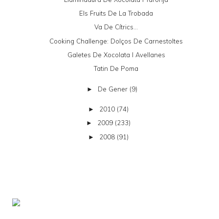
Els Fruits De La Trobada
Va De Cítrics...
Cooking Challenge: Dolços De Carnestoltes
Galetes De Xocolata I Avellanes
Tatin De Poma
De Gener
(9)
►
2010
(74)
►
2009
(233)
►
2008
(91)
►