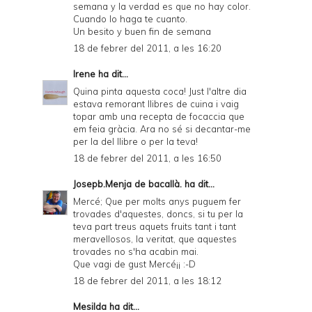
semana y la verdad es que no hay color.
Cuando lo haga te cuanto.
Un besito y buen fin de semana
18 de febrer del 2011, a les 16:20
Irene
ha dit...
Quina pinta aquesta coca! Just l'altre dia
estava remorant llibres de cuina i vaig
topar amb una recepta de focaccia que
em feia gràcia. Ara no sé si decantar-me
per la del llibre o per la teva!
18 de febrer del 2011, a les 16:50
Josepb.Menja de bacallà.
ha dit...
Mercé; Que per molts anys puguem fer
trovades d'aquestes, doncs, si tu per la
teva part treus aquets fruits tant i tant
meravellosos, la veritat, que aquestes
trovades no s'ha acabin mai.
Que vagi de gust Mercé¡¡ :-D
18 de febrer del 2011, a les 18:12
Mesilda
ha dit...