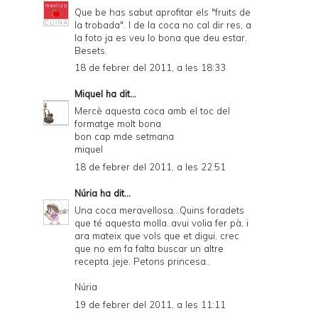
Que be has sabut aprofitar els "fruits de
la trobada". I de la coca no cal dir res, a
la foto ja es veu lo bona que deu estar.
Besets.
18 de febrer del 2011, a les 18:33
Miquel
ha dit...
Mercè aquesta coca amb el toc del
formatge molt bona
bon cap mde setmana
miquel
18 de febrer del 2011, a les 22:51
Núria
ha dit...
Una coca meravellosa...Quins foradets
que té aquesta molla..avui volia fer pà, i
ara mateix que vols que et digui, crec
que no em fa falta buscar un altre
recepta..jeje. Petons princesa..
Núria
19 de febrer del 2011, a les 11:11