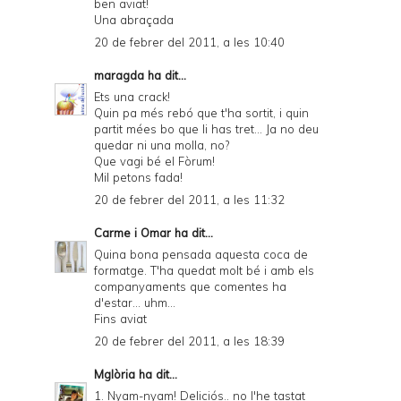
ben aviat!
Una abraçada
20 de febrer del 2011, a les 10:40
maragda
ha dit...
Ets una crack!
Quin pa més rebó que t'ha sortit, i quin
partit mées bo que li has tret... Ja no deu
quedar ni una molla, no?
Que vagi bé el Fòrum!
Mil petons fada!
20 de febrer del 2011, a les 11:32
Carme i Omar
ha dit...
Quina bona pensada aquesta coca de
formatge. T'ha quedat molt bé i amb els
companyaments que comentes ha
d'estar... uhm...
Fins aviat
20 de febrer del 2011, a les 18:39
Mglòria
ha dit...
1. Nyam-nyam! Deliciós.. no l'he tastat