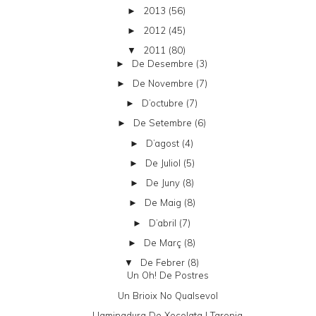
2013
(56)
►
2012
(45)
►
2011
(80)
▼
De Desembre
(3)
►
De Novembre
(7)
►
D’octubre
(7)
►
De Setembre
(6)
►
D’agost
(4)
►
De Juliol
(5)
►
De Juny
(8)
►
De Maig
(8)
►
D’abril
(7)
►
De Març
(8)
►
De Febrer
(8)
▼
Un Oh! De Postres
Un Brioix No Qualsevol
Llaminadura De Xocolata I Taronja