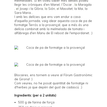
melmelades
. Si en voleu saber més detalls podeu
llegir les cròniques d'en
Manel
,
l´
Òscar
,
la
Maragda
,
el
Josep i la Glòria
,
la
Sión
,
el
Massitet
, la
Mai
, la
Sara Maria
...
I amb les delícies que ens vam endur a casa
d'aquella jornada, vaig idear aquesta coca de pa de
formatge
Terrós
a la provençal, que a més és una
delícia combinat amb la melmelada de tomata i
alfàbrega d'en Manu de
El rebost de l'empordanet
. ;)
Blocaires, ens tornem a veure al
Fòrum Gastronòmic
de Girona
! :)
Com veureu, no he posat quantitat de formatge ni
d'herbes ja que depèn del gust de cadascú. ;)
Ingredients: (per a 2 unitats)
500 g de farina de força