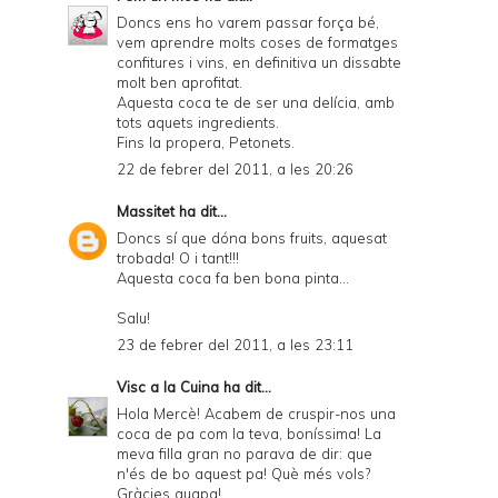
Doncs ens ho varem passar força bé,
vem aprendre molts coses de formatges
confitures i vins, en definitiva un dissabte
molt ben aprofitat.
Aquesta coca te de ser una delícia, amb
tots aquets ingredients.
Fins la propera, Petonets.
22 de febrer del 2011, a les 20:26
Massitet
ha dit...
Doncs sí que dóna bons fruits, aquesat
trobada! O i tant!!!
Aquesta coca fa ben bona pinta...
Salu!
23 de febrer del 2011, a les 23:11
Visc a la Cuina
ha dit...
Hola Mercè! Acabem de cruspir-nos una
coca de pa com la teva, boníssima! La
meva filla gran no parava de dir: que
n'és de bo aquest pa! Què més vols?
Gràcies guapa!