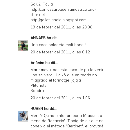
Salu2, Paula
http://conlaszarpasenlamasa.cultura-
libre.net
http://galletilandia.blogspot.com
19 de febrer del 2011, a les 23:06
ANNAFS
ha dit...
Una coca saladeta molt bona!!!
20 de febrer del 2011, a les 0:12
Anònim ha dit...
Mare meva, aquesta coca de pa fa venir
una salivera... i això que en teoria no
m'agrada el formatge! jajaja
PEtonets
Sandra
20 de febrer del 2011, a les 1:06
RUBEN
ha dit...
Mercè! Quina pinta tan bona té aquesta
mena de "focaccia". T'haig de dir que no
coneixia el métode "Bertinet". el provaré