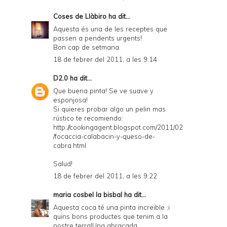
Coses de Llàbiro
ha dit...
Aquesta és una de les receptes que
passen a pendents urgents!
Bon cap de setmana.
18 de febrer del 2011, a les 9:14
D2.0
ha dit...
Que buena pinta! Se ve suave y
esponjosa!
Si quieres probar algo un pelin mas
rústico te recomiendo:
http://cookingagent.blogspot.com/2011/02
/focaccia-calabacin-y-queso-de-
cabra.html
Salud!
18 de febrer del 2011, a les 9:22
maria cosbel la bisbal
ha dit...
Aquesta coca té una pinta increible ,i
quins bons productes que tenim a la
nostre terra!Una abraçada.