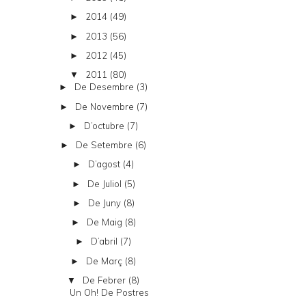
2014
(49)
►
2013
(56)
►
2012
(45)
►
2011
(80)
▼
De Desembre
(3)
►
De Novembre
(7)
►
D’octubre
(7)
►
De Setembre
(6)
►
D’agost
(4)
►
De Juliol
(5)
►
De Juny
(8)
►
De Maig
(8)
►
D’abril
(7)
►
De Març
(8)
►
De Febrer
(8)
▼
Un Oh! De Postres