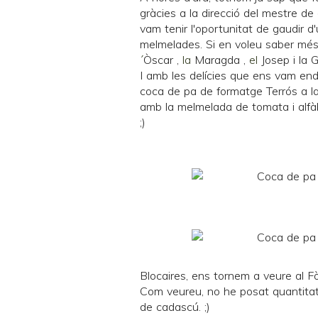
gràcies a la direcció del mestre d
vam tenir l'oportunitat de gaudir 
melmelades
. Si en voleu saber més
´
Òscar
,
la
Maragda
,
el
Josep i la G
I amb les delícies que ens vam end
coca de pa de formatge
Terrós
a l
amb la melmelada de tomata i alf
;)
Blocaires, ens tornem a veure al
F
Com veureu, no he posat quantitat
de cadascú. ;)