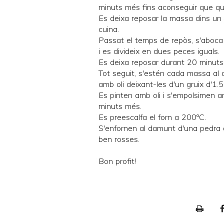
minuts més fins aconseguir que que
Es deixa reposar la massa dins un
cuina.
Passat el temps de repòs, s'aboca
i es divideix en dues peces iguals.
Es deixa reposar durant 20 minuts
Tot seguit, s'estén cada massa al
amb oli deixant-les d'un gruix d'1
Es pinten amb oli i s'empolsimen 
minuts més.
Es preescalfa el forn a 200ºC.
S'enfornen al damunt d'una
pedra 
ben rosses.
Bon profit!
P
r