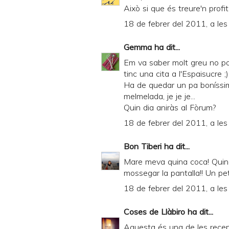
Això si que és treure'n profi
18 de febrer del 2011, a les
Gemma
ha dit...
Em va saber molt greu no pod
tinc una cita a l'Espaisucre ;)
Ha de quedar un pa boníssim
melmelada, je je je...
Quin dia aniràs al Fòrum?
18 de febrer del 2011, a les
Bon Tiberi
ha dit...
Mare meva quina coca! Quina 
mossegar la pantalla!! Un pe
18 de febrer del 2011, a les
Coses de Llàbiro
ha dit...
Aquesta és una de les rece