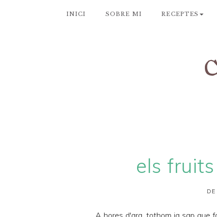
INICI
SOBRE MI
RECEPTES
els fruit
DE
A hores d'ara, tothom ja sap que f