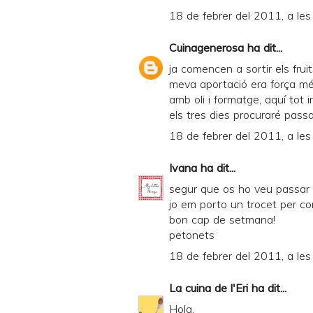
18 de febrer del 2011, a les
Cuinagenerosa
ha dit...
ja comencen a sortir els frui
meva aportació era força mé
amb oli i formatge, aquí tot
els tres dies procuraré passa
18 de febrer del 2011, a les
Ivana
ha dit...
segur que os ho veu passar
jo em porto un trocet per co
bon cap de setmana!
petonets
18 de febrer del 2011, a les
La cuina de l'Eri
ha dit...
Hola,