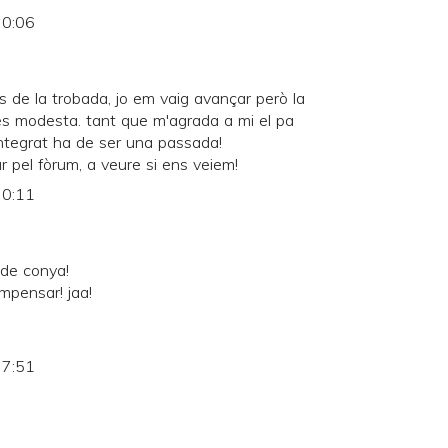
 0:06
ts de la trobada, jo em vaig avançar però la
s modesta. tant que m'agrada a mi el pa
 integrat ha de ser una passada!
r pel fòrum, a veure si ens veiem!
 0:11
 de conya!
mpensar! jaa!
 7:51