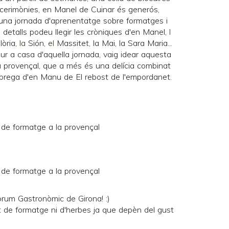
e cerimònies, en Manel de
Cuinar és generós
,
d'una jornada d'aprenentatge sobre
formatges
i
 detalls podeu llegir les cròniques d'en
Manel
,
l
lòria
,
la
Sión
,
el
Massitet
, la
Mai
, la
Sara Maria
...
ur a casa d'aquella jornada, vaig idear aquesta
a provençal, que a més és una delícia combinat
àbrega d'en Manu de
El rebost de l'empordanet
.
òrum Gastronòmic de Girona
! :)
 de formatge ni d'herbes ja que depèn del gust