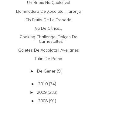
Un Brioix No Qualsevol
Llaminadura De Xocolata I Taronja
Els Fruits De La Trobada
Va De Cítrics...
Cooking Challenge: Dolços De
Carnestoltes
Galetes De Xocolata I Avellanes
Tatin De Poma
De Gener
(9)
►
2010
(74)
►
2009
(233)
►
2008
(91)
►