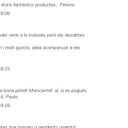
t d'uns fantàstics productes... Petons
 8:06
er venir a la trobada, però els dissabtes
 i molt gustós, ideal acompanyat d ela
 8:15
bona pinta!! M'encanta!!...ai, si es pogués
tó, Paula
 8:18
ptes que passen a pendents urgents!