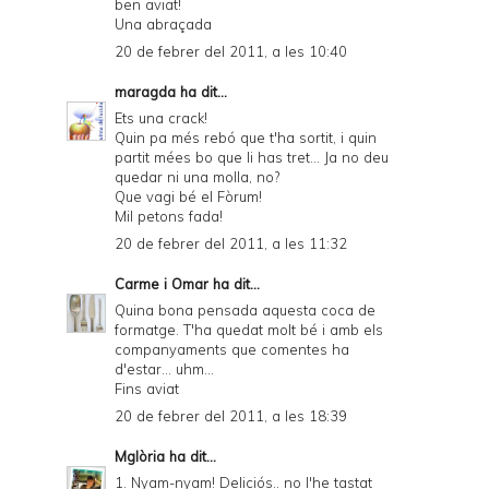
ben aviat!
Una abraçada
20 de febrer del 2011, a les 10:40
maragda
ha dit...
Ets una crack!
Quin pa més rebó que t'ha sortit, i quin
partit mées bo que li has tret... Ja no deu
quedar ni una molla, no?
Que vagi bé el Fòrum!
Mil petons fada!
20 de febrer del 2011, a les 11:32
Carme i Omar
ha dit...
Quina bona pensada aquesta coca de
formatge. T'ha quedat molt bé i amb els
companyaments que comentes ha
d'estar... uhm...
Fins aviat
20 de febrer del 2011, a les 18:39
Mglòria
ha dit...
1. Nyam-nyam! Deliciós.. no l'he tastat