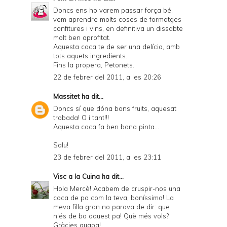
Doncs ens ho varem passar força bé,
vem aprendre molts coses de formatges
confitures i vins, en definitiva un dissabte
molt ben aprofitat.
Aquesta coca te de ser una delícia, amb
tots aquets ingredients.
Fins la propera, Petonets.
22 de febrer del 2011, a les 20:26
Massitet
ha dit...
Doncs sí que dóna bons fruits, aquesat
trobada! O i tant!!!
Aquesta coca fa ben bona pinta...
Salu!
23 de febrer del 2011, a les 23:11
Visc a la Cuina
ha dit...
Hola Mercè! Acabem de cruspir-nos una
coca de pa com la teva, boníssima! La
meva filla gran no parava de dir: que
n'és de bo aquest pa! Què més vols?
Gràcies guapa!