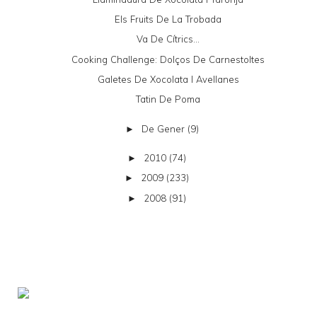
Els Fruits De La Trobada
Va De Cítrics...
Cooking Challenge: Dolços De Carnestoltes
Galetes De Xocolata I Avellanes
Tatin De Poma
De Gener
(9)
►
2010
(74)
►
2009
(233)
►
2008
(91)
►