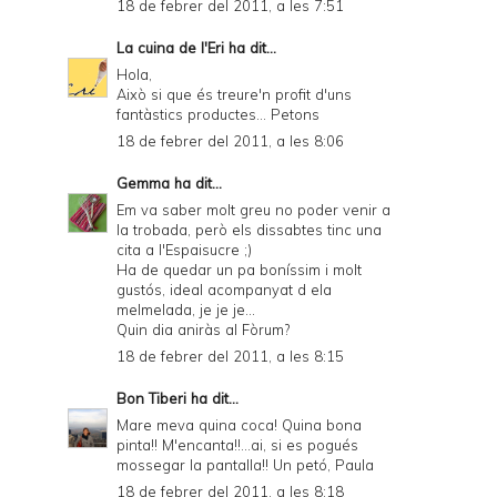
18 de febrer del 2011, a les 7:51
La cuina de l'Eri
ha dit...
Hola,
Això si que és treure'n profit d'uns
fantàstics productes... Petons
18 de febrer del 2011, a les 8:06
Gemma
ha dit...
Em va saber molt greu no poder venir a
la trobada, però els dissabtes tinc una
cita a l'Espaisucre ;)
Ha de quedar un pa boníssim i molt
gustós, ideal acompanyat d ela
melmelada, je je je...
Quin dia aniràs al Fòrum?
18 de febrer del 2011, a les 8:15
Bon Tiberi
ha dit...
Mare meva quina coca! Quina bona
pinta!! M'encanta!!...ai, si es pogués
mossegar la pantalla!! Un petó, Paula
18 de febrer del 2011, a les 8:18