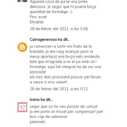
Aquesta coca de pa te una pinta
deliciosa. Jo segur que hi psaria força
quantitat de formatge ;-)
Fins aviat,
Elisabet
18 de febrer del 2011, a les 0:06
Cuinagenerosa
ha dit...
ja comencen a sortir els fruits de la
trobada, jo em vaig avançar però la
meva aportació era força més modesta.
tant que m'agrada a mi el pa amb oli i
formatge, aquí tot integrat ha de ser una
passada!
els tres dies procuraré passar pel fòrum,
a veure si ens veiem!
18 de febrer del 2011, a les 0:11
Ivana
ha dit...
segur que os ho veu passar de conya!
jo em porto un trocet per compensar! jaa!
bon cap de setmana!
petonets