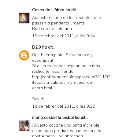
Coses de Llàbiro
ha dit...
Aquesta és una de les receptes que
passen a pendents urgents!
Bon cap de setmana.
18 de febrer del 2011, a les 9:14
D2.0
ha dit...
Que buena pinta! Se ve suave y
esponjosa!
Si quieres probar algo un pelin mas
rústico te recomiendo:
http://cookingagent.blogspot.com/2011/02
/focaccia-calabacin-y-queso-de-
cabra.html
Salud!
18 de febrer del 2011, a les 9:22
maria cosbel la bisbal
ha dit...
Aquesta coca té una pinta increible ,i
quins bons productes que tenim a la
nostre terra!Una abraçada.