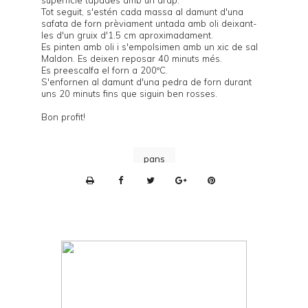
Tot seguit, s'estén cada massa al damunt d'una
safata de forn prèviament untada amb oli deixant-
les d'un gruix d'1.5 cm aproximadament.
Es pinten amb oli i s'empolsimen amb un xic de sal
Maldon. Es deixen reposar 40 minuts més.
Es preescalfa el forn a 200ºC.
S'enfornen al damunt d'una
pedra de forn
durant
uns 20 minuts fins que siguin ben rosses.
Bon profit!
pans
P
r
i
n
t
e
r