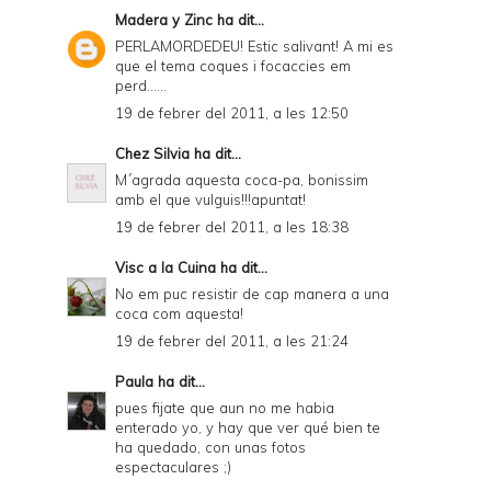
Madera y Zinc
ha dit...
PERLAMORDEDEU! Estic salivant! A mi es
que el tema coques i focaccies em
perd......
19 de febrer del 2011, a les 12:50
Chez Silvia
ha dit...
M´agrada aquesta coca-pa, bonissim
amb el que vulguis!!!apuntat!
19 de febrer del 2011, a les 18:38
Visc a la Cuina
ha dit...
No em puc resistir de cap manera a una
coca com aquesta!
19 de febrer del 2011, a les 21:24
Paula
ha dit...
pues fijate que aun no me habia
enterado yo, y hay que ver qué bien te
ha quedado, con unas fotos
espectaculares ;)