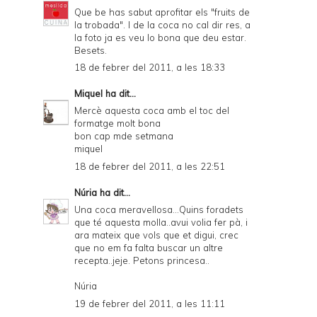
Que be has sabut aprofitar els "fruits de
la trobada". I de la coca no cal dir res, a
la foto ja es veu lo bona que deu estar.
Besets.
18 de febrer del 2011, a les 18:33
Miquel
ha dit...
Mercè aquesta coca amb el toc del
formatge molt bona
bon cap mde setmana
miquel
18 de febrer del 2011, a les 22:51
Núria
ha dit...
Una coca meravellosa...Quins foradets
que té aquesta molla..avui volia fer pà, i
ara mateix que vols que et digui, crec
que no em fa falta buscar un altre
recepta..jeje. Petons princesa..
Núria
19 de febrer del 2011, a les 11:11