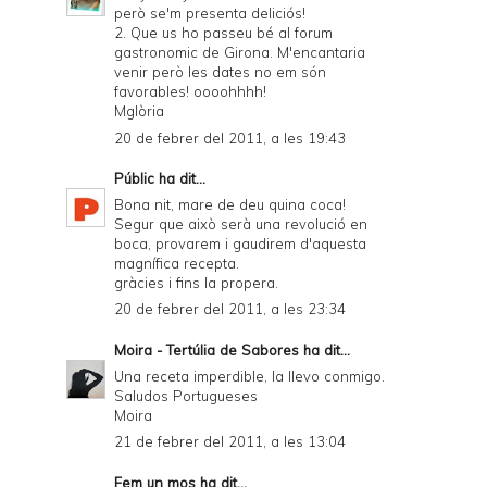
però se'm presenta deliciós!
2. Que us ho passeu bé al forum
gastronomic de Girona. M'encantaria
venir però les dates no em són
favorables! oooohhhh!
Mglòria
20 de febrer del 2011, a les 19:43
Públic
ha dit...
Bona nit, mare de deu quina coca!
Segur que això serà una revolució en
boca, provarem i gaudirem d'aquesta
magnífica recepta.
gràcies i fins la propera.
20 de febrer del 2011, a les 23:34
Moira - Tertúlia de Sabores
ha dit...
Una receta imperdible, la llevo conmigo.
Saludos Portugueses
Moira
21 de febrer del 2011, a les 13:04
Fem un mos
ha dit...