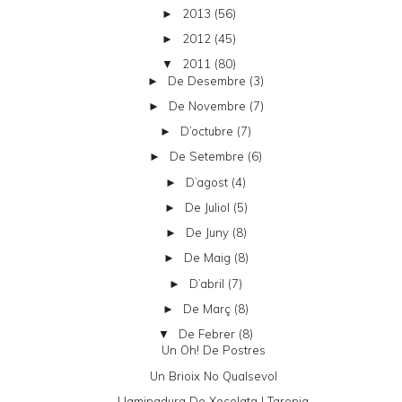
2013
(56)
►
2012
(45)
►
2011
(80)
▼
De Desembre
(3)
►
De Novembre
(7)
►
D’octubre
(7)
►
De Setembre
(6)
►
D’agost
(4)
►
De Juliol
(5)
►
De Juny
(8)
►
De Maig
(8)
►
D’abril
(7)
►
De Març
(8)
►
De Febrer
(8)
▼
Un Oh! De Postres
Un Brioix No Qualsevol
Llaminadura De Xocolata I Taronja