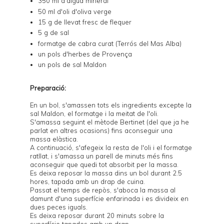
350 ml d'aigua mineral
50 ml d'oli d'oliva verge
15 g de llevat fresc de flequer
5 g de sal
formatge de cabra curat (Terrós del Mas Alba)
un pols d'herbes de Provença
un pols de sal Maldon
Preparació:
En un bol, s'amassen tots els ingredients excepte la
sal Maldon, el formatge i la meitat de l'oli.
S'amassa seguint el
mètode Bertinet
(del que ja he
parlat en altres ocasions) fins aconseguir una
massa elàstica.
A continuació, s'afegeix la resta de l'oli i el formatge
ratllat, i s'amassa un parell de minuts més fins
aconseguir que quedi tot absorbit per la massa.
Es deixa reposar la massa dins un bol durant 2.5
hores, tapada amb un drap de cuina.
Passat el temps de repòs, s'aboca la massa al
damunt d'una superfície enfarinada i es divideix en
dues peces iguals.
Es deixa reposar durant 20 minuts sobre la
superfície tapades amb un drap.