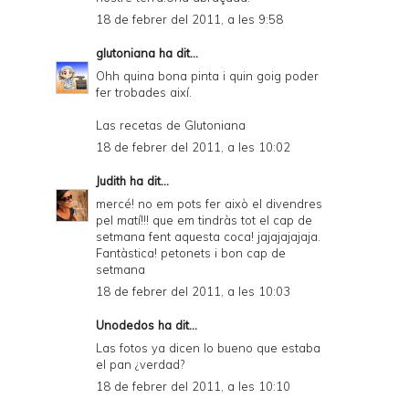
18 de febrer del 2011, a les 9:58
glutoniana
ha dit...
Ohh quina bona pinta i quin goig poder
fer trobades així.
Las recetas de Glutoniana
18 de febrer del 2011, a les 10:02
Judith
ha dit...
mercé! no em pots fer això el divendres
pel matí!!! que em tindràs tot el cap de
setmana fent aquesta coca! jajajajajaja.
Fantàstica! petonets i bon cap de
setmana
18 de febrer del 2011, a les 10:03
Unodedos
ha dit...
Las fotos ya dicen lo bueno que estaba
el pan ¿verdad?
18 de febrer del 2011, a les 10:10