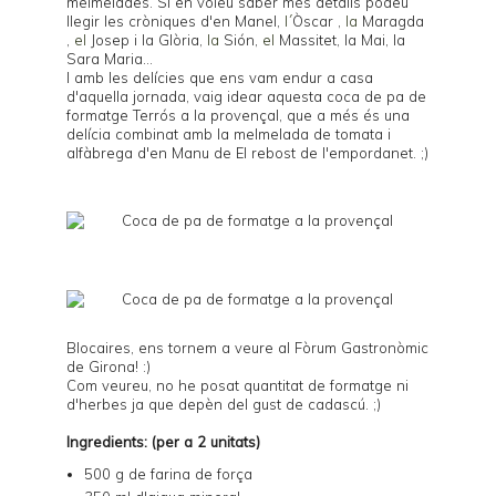
melmelades
. Si en voleu saber més detalls podeu
llegir les cròniques d'en
Manel
,
l´
Òscar
,
la
Maragda
,
el
Josep i la Glòria
,
la
Sión
,
el
Massitet
, la
Mai
, la
Sara Maria
...
I amb les delícies que ens vam endur a casa
d'aquella jornada, vaig idear aquesta coca de pa de
formatge
Terrós
a la provençal, que a més és una
delícia combinat amb la melmelada de tomata i
alfàbrega d'en Manu de
El rebost de l'empordanet
. ;)
Blocaires, ens tornem a veure al
Fòrum Gastronòmic
de Girona
! :)
Com veureu, no he posat quantitat de formatge ni
d'herbes ja que depèn del gust de cadascú. ;)
Ingredients: (per a 2 unitats)
500 g de farina de força