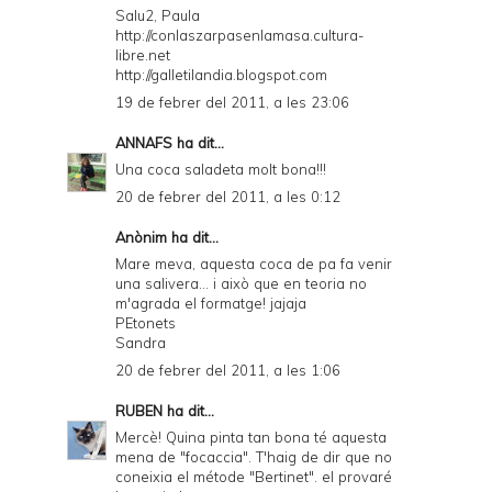
Salu2, Paula
http://conlaszarpasenlamasa.cultura-
libre.net
http://galletilandia.blogspot.com
19 de febrer del 2011, a les 23:06
ANNAFS
ha dit...
Una coca saladeta molt bona!!!
20 de febrer del 2011, a les 0:12
Anònim ha dit...
Mare meva, aquesta coca de pa fa venir
una salivera... i això que en teoria no
m'agrada el formatge! jajaja
PEtonets
Sandra
20 de febrer del 2011, a les 1:06
RUBEN
ha dit...
Mercè! Quina pinta tan bona té aquesta
mena de "focaccia". T'haig de dir que no
coneixia el métode "Bertinet". el provaré