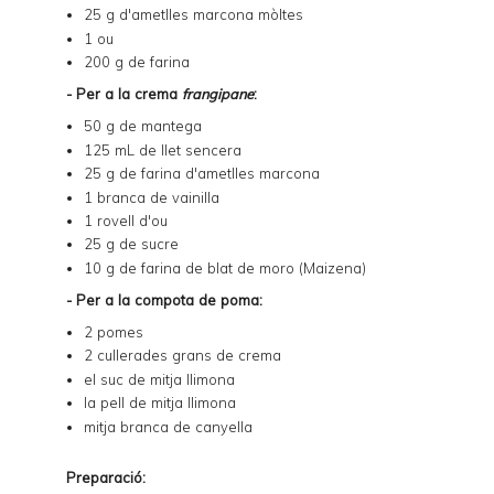
25 g d'ametlles marcona mòltes
1 ou
200 g de farina
- Per a la crema
frangipane
:
50 g de mantega
125 mL de llet sencera
25 g de farina d'ametlles marcona
1 branca de vainilla
1 rovell d'ou
25 g de sucre
10 g de farina de blat de moro (Maizena)
- Per a la compota de poma:
2 pomes
2 cullerades grans de crema
el suc de mitja llimona
la pell de mitja llimona
mitja branca de canyella
Preparació: