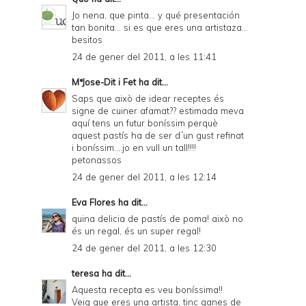
Jo nena, que pinta... y qué presentación
tan bonita... si es que eres una artistaza...
besitos
24 de gener del 2011, a les 11:41
MªJose-Dit i Fet
ha dit...
Saps que això de idear receptes és
signe de cuiner afamat?? estimada meva
aquí tens un futur boníssim perquè
aquest pastís ha de ser d´un gust refinat
i boníssim....jo en vull un tall!!!!
petonassos
24 de gener del 2011, a les 12:14
Eva Flores
ha dit...
quina delicia de pastís de poma! això no
és un regal, és un super regal!
24 de gener del 2011, a les 12:30
teresa
ha dit...
Aquesta recepta es veu boníssima!!
Veig que eres una artista, tinc ganes de