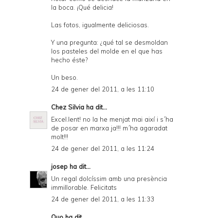
la boca. ¡Qué delicia!
Las fotos, igualmente deliciosas.
Y una pregunta: ¿qué tal se desmoldan
los pasteles del molde en el que has
hecho éste?
Un beso.
24 de gener del 2011, a les 11:10
Chez Silvia
ha dit...
Excel.lent! no la he menjat mai així i s´ha
de posar en marxa ja!!! m´ha agaradat
molt!!!
24 de gener del 2011, a les 11:24
josep
ha dit...
Un regal dolcíssim amb una presència
immillorable. Felicitats
24 de gener del 2011, a les 11:33
Quo
ha dit...