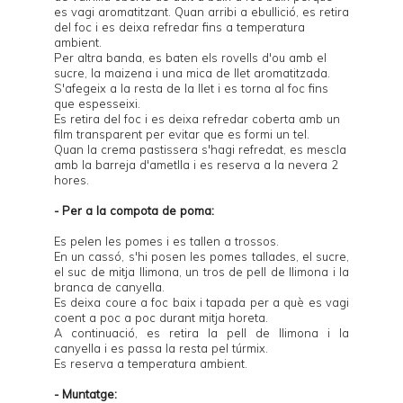
es vagi aromatitzant. Quan arribi a ebullició, es retira
del foc i es deixa refredar fins a temperatura
ambient.
Per altra banda, es baten els rovells d'ou amb el
sucre, la maizena i una mica de llet aromatitzada.
S'afegeix a la resta de la llet i es torna al foc fins
que espesseixi.
Es retira del foc i es deixa refredar coberta amb un
film transparent per evitar que es formi un tel.
Quan la crema pastissera s'hagi refredat, es mescla
amb la barreja d'ametlla i es reserva a la nevera 2
hores.
- Per a la compota de poma:
Es pelen les pomes i es tallen a trossos.
En un cassó, s'hi posen les pomes tallades, el sucre,
el suc de mitja llimona, un tros de pell de llimona i la
branca de canyella.
Es deixa coure a foc baix i tapada per a què es vagi
coent a poc a poc durant mitja horeta.
A continuació, es retira la pell de llimona i la
canyella i es passa la resta pel túrmix.
Es reserva a temperatura ambient.
- Muntatge: