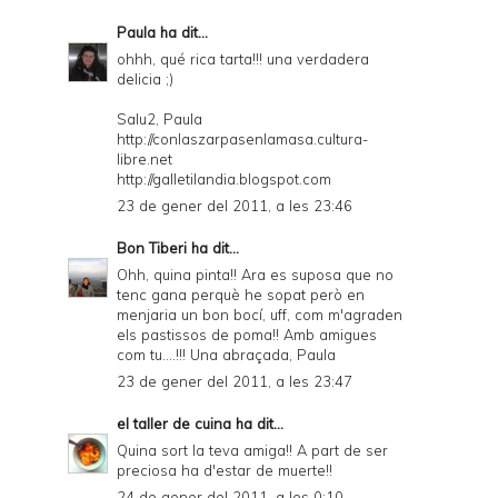
Paula
ha dit...
ohhh, qué rica tarta!!! una verdadera
delicia ;)
Salu2, Paula
http://conlaszarpasenlamasa.cultura-
libre.net
http://galletilandia.blogspot.com
23 de gener del 2011, a les 23:46
Bon Tiberi
ha dit...
Ohh, quina pinta!! Ara es suposa que no
tenc gana perquè he sopat però en
menjaria un bon bocí, uff, com m'agraden
els pastissos de poma!! Amb amigues
com tu....!!! Una abraçada, Paula
23 de gener del 2011, a les 23:47
el taller de cuina
ha dit...
Quina sort la teva amiga!! A part de ser
preciosa ha d'estar de muerte!!
24 de gener del 2011, a les 0:10