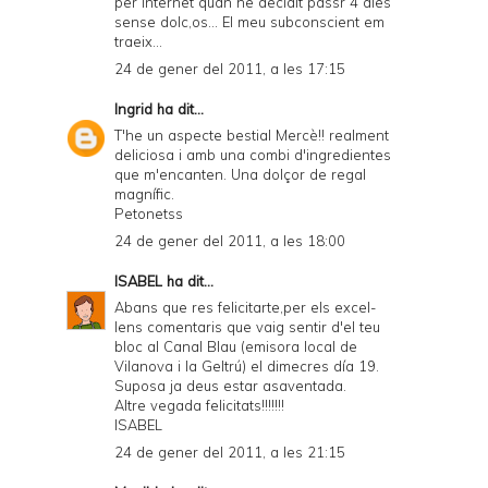
per internet quan he decidit passr 4 dies
sense dolc,os... El meu subconscient em
traeix...
24 de gener del 2011, a les 17:15
Ingrid
ha dit...
T'he un aspecte bestial Mercè!! realment
deliciosa i amb una combi d'ingredientes
que m'encanten. Una dolçor de regal
magnífic.
Petonetss
24 de gener del 2011, a les 18:00
ISABEL
ha dit...
Abans que res felicitarte,per els excel-
lens comentaris que vaig sentir d'el teu
bloc al Canal Blau (emisora local de
Vilanova i la Geltrú) el dimecres día 19.
Suposa ja deus estar asaventada.
Altre vegada felicitats!!!!!!!
ISABEL
24 de gener del 2011, a les 21:15