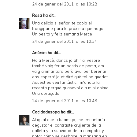
24 de gener del 2011, a les 10:28
Rosa
ha dit...
Una delicia si señor, te copio el
frangipane para la próxima que haga.
Un besito y feliz semana Merce
24 de gener del 2011, a les 10:34
Anònim ha dit...
Hola Mercè, doncs jo ahir al vespre
també vaig fer un pastís de poma, em
vaig animar tard però avui per berenar
ens espera! Ja et diré què tal ha quedat.
Aquest es veu fantàstic i m'anoto la
recepta perquè quasevol dia m'hi animo.
Una abraçada
24 de gener del 2011, a les 10:48
Cocidodesopa
ha dit...
Al igual que a tu amiga, me encantaría
degustar el contraste crujiente de la
galleta y la suavidad de la compota, y
notar cómo se deshace la manzana en