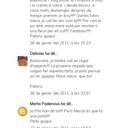
i la crema a sobre, i desde llavors, a
casa molts diumenges després de
menjar prenem un boçi!!!!! Quines fotos
maca, jo vull fer-les com tu!!!!! Per cert el
pa amb masa mare està per montar-li
una fleca per ell sol!!!!! Fantàstic!!!!!
Petons guapa
26 de gener del 2011, a les 15:23
Delicias
ha dit...
Boníssima, jo també vull un regal
d'aquests!!! La propera vegada que
vulguis fer aquesta tarta, ja pots pensar
en mi, jajajaja. Mare meva...que bo!
Petons.
26 de gener del 2011, a les 23:07
Marta Padenous
ha dit...
Ja t'ho han dit tot!!! Però Mercè és que fa
una pinta!!!!
Ptnts guapa