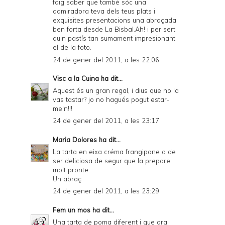
faig saber que també sóc una
admiradora teva dels teus plats i
exquisites presentacions una abraçada
ben forta desde La Bisbal.Ah! i per sert
quin pastís tan sumament impresionant
el de la foto.
24 de gener del 2011, a les 22:06
Visc a la Cuina
ha dit...
Aquest és un gran regal, i dius que no la
vas tastar? jo no hagués pogut estar-
me'n!!!
24 de gener del 2011, a les 23:17
Maria Dolores
ha dit...
La tarta en eixa créma frangipane a de
ser deliciosa de segur que la prepare
molt pronte.
Un abraç
24 de gener del 2011, a les 23:29
Fem un mos
ha dit...
Una tarta de poma diferent i que ara