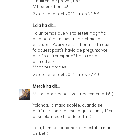
L'haurem de provar, no?
Mil petons bonica!
27 de gener del 2011, a les 21:58
Laia
ha dit...
Fa un temps que visito el teu magnífic
blog però no m'havia animat mai a
escriure't. Avui veient la bona pinta que
fa aquest pastís havia de preguntar-te,
que és el frangipane? Una crema
d'ametlles?
Moooltes gràcies!
27 de gener del 2011, a les 22:40
Mercè
ha dit...
Moltes gràcies pels vostres comentaris! :)
Yolanda, la masa sablée, cuando se
enfría se contrae, con lo que es muy fácil
desmoldar ese tipo de tarta. ;)
Laia, tu mateixa ho has contestat la mar
de bé! ;)