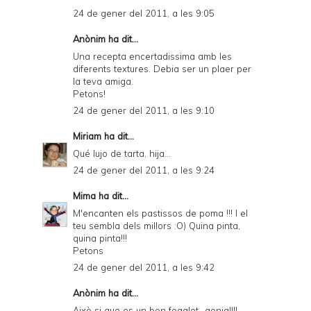
24 de gener del 2011, a les 9:05
Anònim ha dit...
Una recepta encertadissima amb les
diferents textures. Debia ser un plaer per
la teva amiga.
Petons!
24 de gener del 2011, a les 9:10
Miriam
ha dit...
Qué lujo de tarta, hija...
24 de gener del 2011, a les 9:24
Mima
ha dit...
M'encanten els pastissos de poma !!! I el
teu sembla dels millors :O) Quina pinta,
quina pinta!!!
Petons
24 de gener del 2011, a les 9:42
Anònim ha dit...
Això si que es un bon fegalet...genial!!!