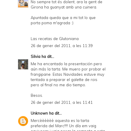
No sempre tot és dolent, ara la gent de
Girona ha guanyat amb una cuinera.
Apuntada queda que a mi tot lo que
porta poma m'agrada :)
Las recetas de Glutoniana
26 de gener del 2011, a les 11:39
Silvia
ha dit...
Me ha encantado la presentación pero
aún más la tarta. Me muero por probar el
frangipane. Estas Navidades estuve muy
tentada a preparar el galette de rois
pero al final no me dio tiempo.
Besos.
26 de gener del 2011, a les 11:41
Unknown
ha dit...
Mercèèèèèè aquesta es la tarta
preferida del Marc!!!! Un día em vaig
equivocar i vaig posar la compota a sota,