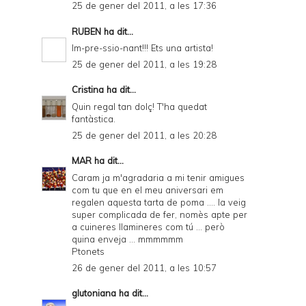
25 de gener del 2011, a les 17:36
RUBEN
ha dit...
Im-pre-ssio-nant!!! Ets una artista!
25 de gener del 2011, a les 19:28
Cristina
ha dit...
Quin regal tan dolç! T'ha quedat
fantàstica.
25 de gener del 2011, a les 20:28
MAR
ha dit...
Caram ja m'agradaria a mi tenir amigues
com tu que en el meu aniversari em
regalen aquesta tarta de poma .... la veig
super complicada de fer, nomès apte per
a cuineres llamineres com tú ... però
quina enveja ... mmmmmm
Ptonets
26 de gener del 2011, a les 10:57
glutoniana
ha dit...