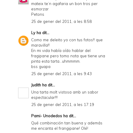
mateix te’n agafaria un bon tros per
esmorzar
Petons
25 de gener del 2011, a les 8:58
Ly
ha dit...
Como me deleito yo con tus fotos!! que
maravilla!!
En mi vida había oído hablar del
fragipane pero tomo nota que tiene una
pinta esta tarta...uhmmmm.
bss guapa
25 de gener del 2011, a les 9:43
Judith
ha dit...
Una tarta molt vistosa amb un sabor
espectacular!!!
25 de gener del 2011, a les 17:19
Pami- Unodedos
ha dit...
Qué combinación tan buena y además
me encanta el frangipane! Olé!