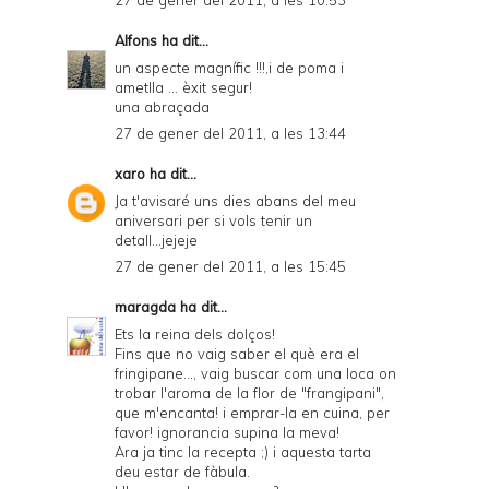
27 de gener del 2011, a les 10:53
Alfons
ha dit...
un aspecte magnífic !!!,i de poma i
ametlla ... èxit segur!
una abraçada
27 de gener del 2011, a les 13:44
xaro
ha dit...
Ja t'avisaré uns dies abans del meu
aniversari per si vols tenir un
detall...jejeje
27 de gener del 2011, a les 15:45
maragda
ha dit...
Ets la reina dels dolços!
Fins que no vaig saber el què era el
fringipane..., vaig buscar com una loca on
trobar l'aroma de la flor de "frangipani",
que m'encanta! i emprar-la en cuina, per
favor! ignorancia supina la meva!
Ara ja tinc la recepta ;) i aquesta tarta
deu estar de fàbula.