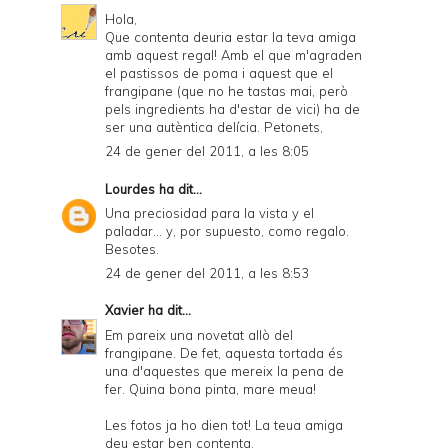
Hola,
Que contenta deuria estar la teva amiga
amb aquest regal! Amb el que m'agraden
el pastissos de poma i aquest que el
frangipane (que no he tastas mai, però
pels ingredients ha d'estar de vici) ha de
ser una autèntica delícia. Petonets,
24 de gener del 2011, a les 8:05
Lourdes
ha dit...
Una preciosidad para la vista y el
paladar... y, por supuesto, como regalo.
Besotes.
24 de gener del 2011, a les 8:53
Xavier
ha dit...
Em pareix una novetat allò del
frangipane. De fet, aquesta tortada és
una d'aquestes que mereix la pena de
fer. Quina bona pinta, mare meua!
Les fotos ja ho dien tot! La teua amiga
deu estar ben contenta.