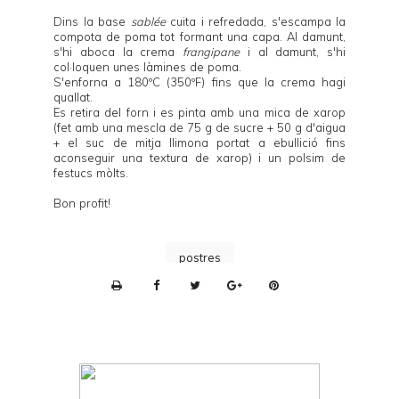
Dins la base
sablée
cuita i refredada, s'escampa la
compota de poma tot formant una capa. Al damunt,
s'hi aboca la crema
frangipane
i al damunt, s'hi
col·loquen unes làmines de poma.
S'enforna a 180ºC (350ºF) fins que la crema hagi
quallat.
Es retira del forn i es pinta amb una mica de xarop
(fet amb una mescla de 75 g de sucre + 50 g d'aigua
+ el suc de mitja llimona portat a ebullició fins
aconseguir una textura de xarop) i un polsim de
festucs mòlts.
Bon profit!
postres
P
r
i
n
t