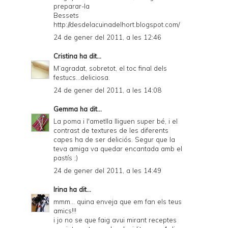
preparar-la
Bessets
http://desdelacuinadelhort.blogspot.com/
24 de gener del 2011, a les 12:46
Cristina
ha dit...
M¨agradat, sobretot, el toc final dels
festucs...deliciosa.
24 de gener del 2011, a les 14:08
Gemma
ha dit...
La poma i l'ametlla lliguen super bé, i el
contrast de textures de les diferents
capes ha de ser deliciós. Segur que la
teva amiga va quedar encantada amb el
pastís ;)
24 de gener del 2011, a les 14:49
Irina
ha dit...
mmm... quina enveja que em fan els teus
amics!!!
i jo no se que faig avui mirant receptes