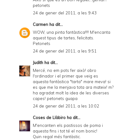
petonets
24 de gener del 2011, a les 9:43
Carmen
ha dit...
WOW, una pinta fantàstica!!!! M'encanta
aquest tipus de tartes, felicitats.
Petonets
24 de gener del 2011, a les 9:51
Judith
ha dit...
Mercé, no em pots fer això! obro
l'ordinador i el primer que veig es
aquesta fantàstica "tarta" mare meva! si
es que me la menjava tota ara mateix! m?
ha agradat molt la idea de les diverses
capes! petonets guapa
24 de gener del 2011, a les 10:02
Coses de Llàbiro
ha dit...
M'encanten els pastissos de poma i
aquesta fins i tot té el nom bonic!
Quin regal més fantàstic.