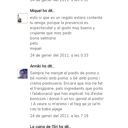
Miquel
ha dit...
esto si que es un regalo estara contenta
tu amiga, porque la presencia es
espectacular y el gusto muy bueno y
crujiente que mas pedir.
bona setmana
peto
miquel
24 de gener del 2011, a les 0:33
Anniki
ha dit...
Sempre he menjat el pastís de poma o
bé només amb poma, o bé amb poma i
crema pastisseria. Encara que mai he fet
el frangipane, pels ingredients que porta
i l'elaboració que has explicat, ha d'estar
boníssim i donar-li un toc genial al pastís!
:) A veure si m'animo i el faig qe ja se'm
cau la baba jejejje
24 de gener del 2011, a les 7:19
La cuina de l'Eri
ha dit...