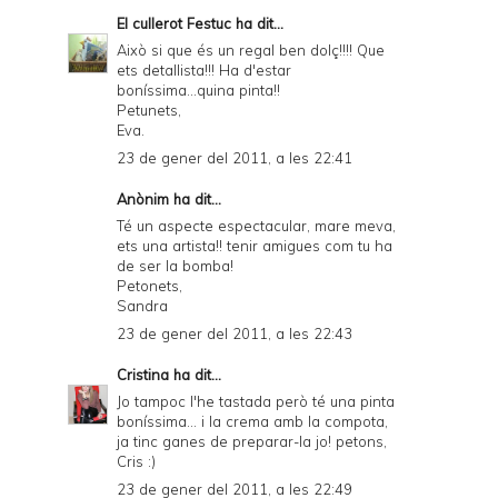
El cullerot Festuc
ha dit...
Això si que és un regal ben dolç!!!! Que
ets detallista!!! Ha d'estar
boníssima...quina pinta!!
Petunets,
Eva.
23 de gener del 2011, a les 22:41
Anònim ha dit...
Té un aspecte espectacular, mare meva,
ets una artista!! tenir amigues com tu ha
de ser la bomba!
Petonets,
Sandra
23 de gener del 2011, a les 22:43
Cristina
ha dit...
Jo tampoc l'he tastada però té una pinta
boníssima... i la crema amb la compota,
ja tinc ganes de preparar-la jo! petons,
Cris :)
23 de gener del 2011, a les 22:49