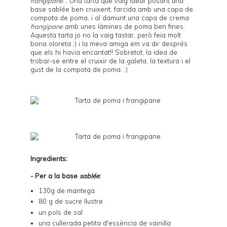
frangipane
... Una tarta que vaig idear posant una
base sablée ben cruixent, farcida amb una capa de
compota de poma, i al damunt una capa de crema
frangipane
amb unes làmines de poma ben fines.
Aquesta tarta jo no la vaig tastar, però feia molt
bona oloreta ;) i la meva amiga em va dir després
que els hi havia encantat!! Sobretot, la idea de
trobar-se entre el cruixir de la galeta, la textura i el
gust de la compota de poma. :)
Ingredients:
- Per a la base
sablée
:
130g de mantega
80 g de sucre llustre
un pols de sal
una cullerada petita d'essència de vainilla