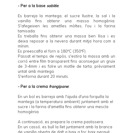
- Per a la base
sablée
:
Es barreja la mantega, el sucre llustre, la sal i la
vainilla fins obtenir una massa homogènia.
S'afegeixen les ametlles mòltes, l'ou i la farina
tamisada.
Es treballa fins obtenir una massa ben llisa i es
deixa reposar a la nevera durant mitja hora com a
mínim.
Es preescalfa el forn a 180ºC (350ºF).
Passat el temps de repòs, s'estira la massa amb un
corró entre film transparent fins aconseguir un gruix
de 3-4mm i es folre un motlle de tarta, prèviament
untat amb mantega.
S'enforna durant 20 minuts.
- Per a la crema
frangipane
:
En un bol es barreja amb l'ajuda d'una forquilla la
mantega (a temperatura ambient) juntament amb el
sucre i la farina d'ametlla fins obtenir una mescla
homogènia.
A continuació, es prepara la crema pastissera.
En un cassó, es bull la llet juntament amb la branca
de vainilla oberta de dalt a baix a foc baix perquè