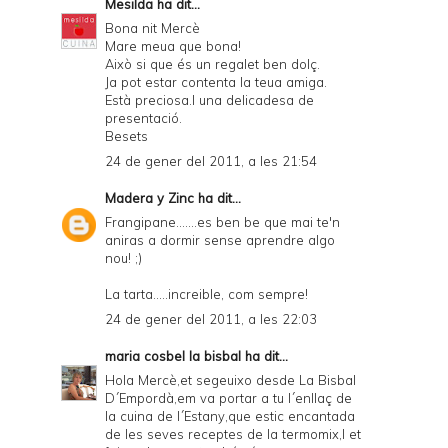
Mesilda
ha dit...
Bona nit Mercè
Mare meua que bona!
Això si que és un regalet ben dolç.
Ja pot estar contenta la teua amiga.
Està preciosa.I una delicadesa de
presentació.
Besets
24 de gener del 2011, a les 21:54
Madera y Zinc
ha dit...
Frangipane.......es ben be que mai te'n
aniras a dormir sense aprendre algo
nou! ;)
La tarta.....increible, com sempre!
24 de gener del 2011, a les 22:03
maria cosbel la bisbal
ha dit...
Hola Mercè,et segeuixo desde La Bisbal
D´Empordà,em va portar a tu l´enllaç de
la cuina de l´Estany,que estic encantada
de les seves receptes de la termomix,I et