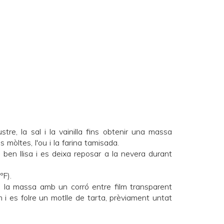
stre, la sal i la vainilla fins obtenir una massa
 mòltes, l'ou i la farina tamisada.
 ben llisa i es deixa reposar a la nevera durant
ºF).
a la massa amb un corró entre film transparent
i es folre un motlle de tarta, prèviament untat