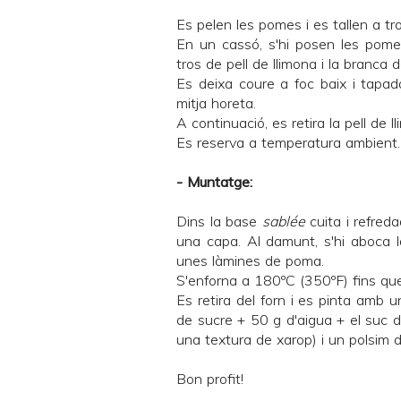
Es pelen les pomes i es tallen a tr
En un cassó, s'hi posen les pomes 
tros de pell de llimona i la branca d
Es deixa coure a foc baix i tapa
mitja horeta.
A continuació, es retira la pell de l
Es reserva a temperatura ambient.
- Muntatge:
Dins la base
sablée
cuita i refred
una capa. Al damunt, s'hi aboca
unes làmines de poma.
S'enforna a 180ºC (350ºF) fins que
Es retira del forn i es pinta amb
de sucre + 50 g d'aigua + el suc de
una textura de xarop) i un polsim 
Bon profit!