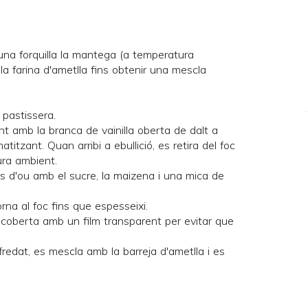
'una forquilla la mantega (a temperatura
a farina d'ametlla fins obtenir una mescla
 pastissera.
ent amb la branca de vainilla oberta de dalt a
titzant. Quan arribi a ebullició, es retira del foc
ura ambient.
ls d'ou amb el sucre, la maizena i una mica de
torna al foc fins que espesseixi.
ar coberta amb un film transparent per evitar que
redat, es mescla amb la barreja d'ametlla i es