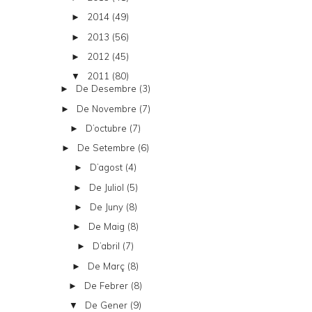
2014
(49)
►
2013
(56)
►
2012
(45)
►
2011
(80)
▼
De Desembre
(3)
►
De Novembre
(7)
►
D’octubre
(7)
►
De Setembre
(6)
►
D’agost
(4)
►
De Juliol
(5)
►
De Juny
(8)
►
De Maig
(8)
►
D’abril
(7)
►
De Març
(8)
►
De Febrer
(8)
►
De Gener
(9)
▼