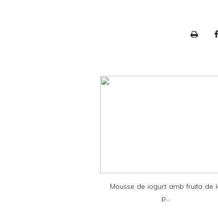
P
r
i
n
t
e
r
F
r
i
e
Mousse de iogurt amb fruita de 
n
p...
d