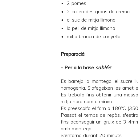
2 pomes
2 cullerades grans de crema
el suc de mitja llimona
la pell de mitja llimona
mitja branca de canyella
Preparació:
- Per a la base
sablée
:
Es barreja la mantega, el sucre llu
homogènia. S'afegeixen les ametlles
Es treballa fins obtenir una massa
mitja hora com a mínim.
Es preescalfa el forn a 180ºC (350
Passat el temps de repòs, s'estir
fins aconseguir un gruix de 3-4mm 
amb mantega.
S'enforna durant 20 minuts.