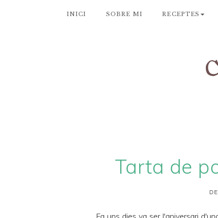
INICI
SOBRE MI
RECEPTES
Tarta de p
DE
Fa uns dies va ser l'aniversari d'u