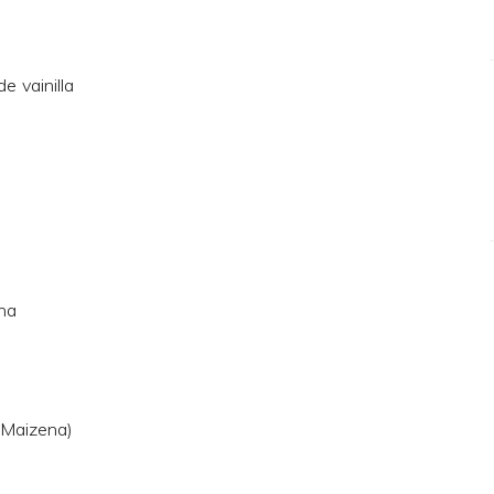
e vainilla
ona
(Maizena)