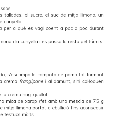
ossos.
tallades, el sucre, el suc de mitja llimona, un
e canyella.
da per a què es vagi coent a poc a poc durant
limona i la canyella i es passa la resta pel túrmix.
ada, s'escampa la compota de poma tot formant
 la crema
frangipane
i al damunt, s'hi col·loquen
 la crema hagi quallat.
 una mica de xarop (fet amb una mescla de 75 g
 mitja llimona portat a ebullició fins aconseguir
de festucs mòlts.