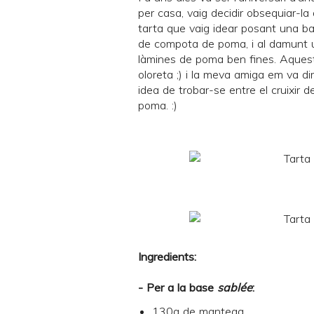
per casa, vaig decidir obsequiar-
tarta que vaig idear posant una b
de compota de poma, i al damunt
làmines de poma ben fines. Aquesta
oloreta ;) i la meva amiga em va di
idea de trobar-se entre el cruixir d
poma. :)
Ingredients:
- Per a la base
sablée
:
130g de mantega