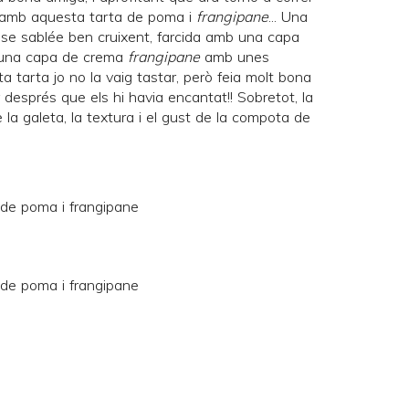
la amb aquesta tarta de poma i
frangipane
... Una
ase sablée ben cruixent, farcida amb una capa
 una capa de crema
frangipane
amb unes
 tarta jo no la vaig tastar, però feia molt bona
r després que els hi havia encantat!! Sobretot, la
e la galeta, la textura i el gust de la compota de