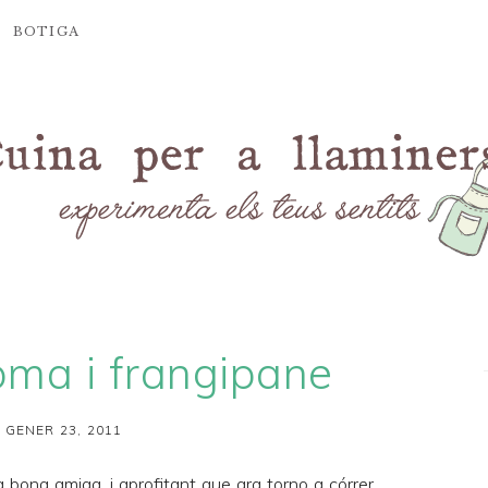
BOTIGA
oma i frangipane
 GENER 23, 2011
na bona amiga, i aprofitant que ara torno a córrer