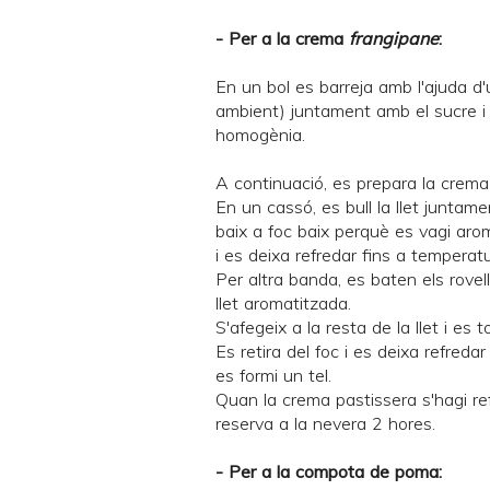
- Per a la crema
frangipane
:
En un bol es barreja amb l'ajuda d
ambient) juntament amb el sucre i l
homogènia.
A continuació, es prepara la crema
En un cassó, es bull la llet juntam
baix a foc baix perquè es vagi aroma
i es deixa refredar fins a temperat
Per altra banda, es baten els rovel
llet aromatitzada.
S'afegeix a la resta de la llet i es 
Es retira del foc i es deixa refred
es formi un tel.
Quan la crema pastissera s'hagi ref
reserva a la nevera 2 hores.
- Per a la compota de poma: