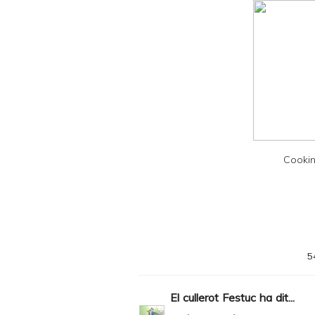
l
y
a
n
d
P
D
F
Cookin
5
El cullerot Festuc
ha dit...