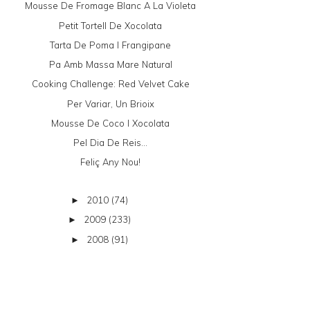
Mousse De Fromage Blanc A La Violeta
Petit Tortell De Xocolata
Tarta De Poma I Frangipane
Pa Amb Massa Mare Natural
Cooking Challenge: Red Velvet Cake
Per Variar, Un Brioix
Mousse De Coco I Xocolata
Pel Dia De Reis...
Feliç Any Nou!
2010
(74)
►
2009
(233)
►
2008
(91)
►