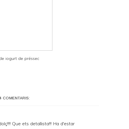
e iogurt de préssec
4 COMENTARIS:
lç!!!! Que ets detallista!!! Ha d'estar