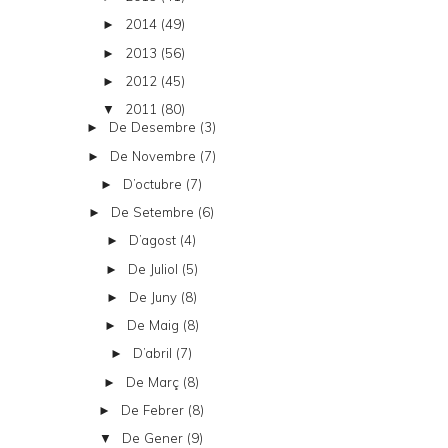
2014
(49)
►
2013
(56)
►
2012
(45)
►
2011
(80)
▼
De Desembre
(3)
►
De Novembre
(7)
►
D’octubre
(7)
►
De Setembre
(6)
►
D’agost
(4)
►
De Juliol
(5)
►
De Juny
(8)
►
De Maig
(8)
►
D’abril
(7)
►
De Març
(8)
►
De Febrer
(8)
►
De Gener
(9)
▼