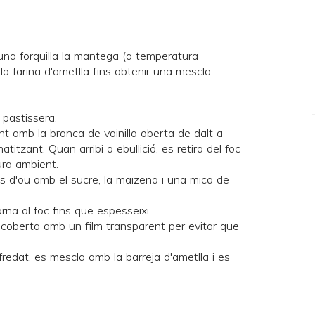
'una forquilla la mantega (a temperatura
a farina d'ametlla fins obtenir una mescla
 pastissera.
ent amb la branca de vainilla oberta de dalt a
titzant. Quan arribi a ebullició, es retira del foc
ura ambient.
ls d'ou amb el sucre, la maizena i una mica de
torna al foc fins que espesseixi.
ar coberta amb un film transparent per evitar que
redat, es mescla amb la barreja d'ametlla i es