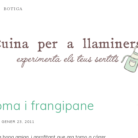
BOTIGA
oma i frangipane
 GENER 23, 2011
na bona amiga, i aprofitant que ara torno a córrer