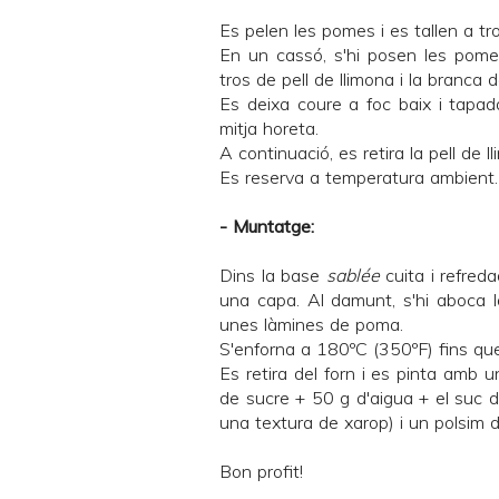
Es pelen les pomes i es tallen a tr
En un cassó, s'hi posen les pomes 
tros de pell de llimona i la branca d
Es deixa coure a foc baix i tapa
mitja horeta.
A continuació, es retira la pell de l
Es reserva a temperatura ambient.
- Muntatge:
Dins la base
sablée
cuita i refred
una capa. Al damunt, s'hi aboca
unes làmines de poma.
S'enforna a 180ºC (350ºF) fins que
Es retira del forn i es pinta amb
de sucre + 50 g d'aigua + el suc de
una textura de xarop) i un polsim 
Bon profit!