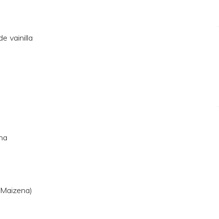
e vainilla
ona
(Maizena)