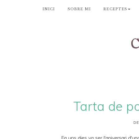
INICI
SOBRE MI
RECEPTES
Tarta de p
DE
Fa uns dies va ser l'aniversari d'u