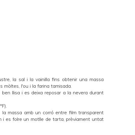
stre, la sal i la vainilla fins obtenir una massa
 mòltes, l'ou i la farina tamisada.
 ben llisa i es deixa reposar a la nevera durant
ºF).
a la massa amb un corró entre film transparent
i es folre un motlle de tarta, prèviament untat