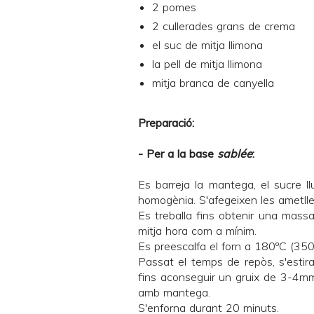
2 pomes
2 cullerades grans de crema
el suc de mitja llimona
la pell de mitja llimona
mitja branca de canyella
Preparació:
- Per a la base
sablée
:
Es barreja la mantega, el sucre llu
homogènia. S'afegeixen les ametlles
Es treballa fins obtenir una massa
mitja hora com a mínim.
Es preescalfa el forn a 180ºC (350
Passat el temps de repòs, s'estir
fins aconseguir un gruix de 3-4mm 
amb mantega.
S'enforna durant 20 minuts.