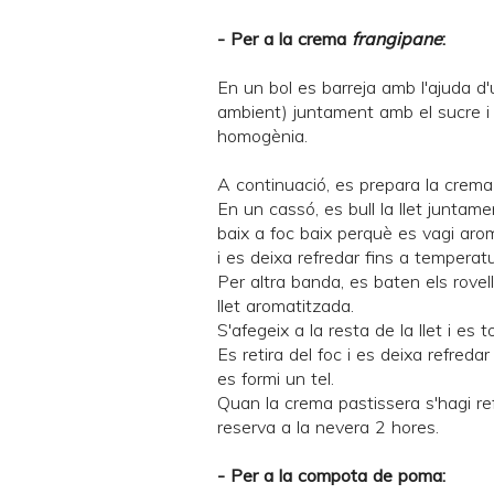
- Per a la crema
frangipane
:
En un bol es barreja amb l'ajuda d
ambient) juntament amb el sucre i l
homogènia.
A continuació, es prepara la crema
En un cassó, es bull la llet juntam
baix a foc baix perquè es vagi aroma
i es deixa refredar fins a temperat
Per altra banda, es baten els rovel
llet aromatitzada.
S'afegeix a la resta de la llet i es 
Es retira del foc i es deixa refred
es formi un tel.
Quan la crema pastissera s'hagi ref
reserva a la nevera 2 hores.
- Per a la compota de poma: