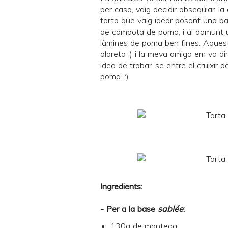
per casa, vaig decidir obsequiar-
tarta que vaig idear posant una b
de compota de poma, i al damunt
làmines de poma ben fines. Aquesta
oloreta ;) i la meva amiga em va di
idea de trobar-se entre el cruixir d
poma. :)
Ingredients:
- Per a la base
sablée
:
130g de mantega