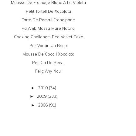
Mousse De Fromage Blanc A La Violeta
Petit Tortell De Xocolata
Tarta De Poma I Frangipane
Pa Amb Massa Mare Natural
Cooking Challenge: Red Velvet Cake
Per Variar, Un Brioix
Mousse De Coco I Xocolata
Pel Dia De Reis...
Feliç Any Nou!
2010
(74)
►
2009
(233)
►
2008
(91)
►