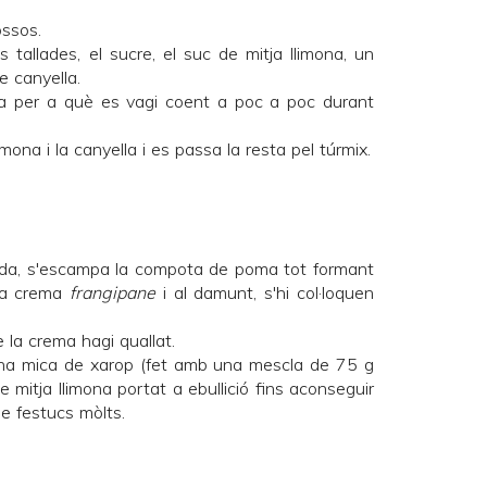
ossos.
tallades, el sucre, el suc de mitja llimona, un
e canyella.
da per a què es vagi coent a poc a poc durant
limona i la canyella i es passa la resta pel túrmix.
ada, s'escampa la compota de poma tot formant
 la crema
frangipane
i al damunt, s'hi col·loquen
 la crema hagi quallat.
 una mica de xarop (fet amb una mescla de 75 g
 mitja llimona portat a ebullició fins aconseguir
de festucs mòlts.