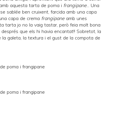
la amb aquesta tarta de poma i
frangipane
... Una
ase sablée ben cruixent, farcida amb una capa
 una capa de crema
frangipane
amb unes
 tarta jo no la vaig tastar, però feia molt bona
r després que els hi havia encantat!! Sobretot, la
e la galeta, la textura i el gust de la compota de