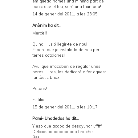
em queda només una mínima part de
bonic que el teu, serà una triunfada!
14 de gener del 2011, a les 23:05
Anònim ha dit...
Mercè!!!
Quina il.lusió llegir-te de nou!
Espero que ja instalada de nou per
terres catalanes!
Avui que m'acaben de regalar unes
hores lliures, les dedicaré a fer aquest
fantàstic briox!
Petons!
Eulàlia
15 de gener del 2011, a les 10:17
Pami- Unodedos
ha dit...
Y eso que acabo de desayunar ufffff!
Deliciosoooooooooooo brioche!
Bss