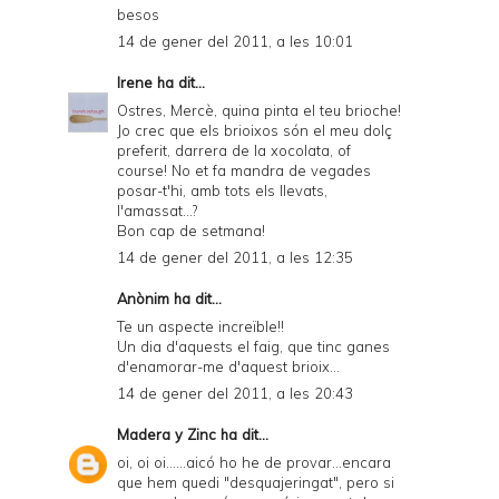
besos
14 de gener del 2011, a les 10:01
Irene
ha dit...
Ostres, Mercè, quina pinta el teu brioche!
Jo crec que els brioixos són el meu dolç
preferit, darrera de la xocolata, of
course! No et fa mandra de vegades
posar-t'hi, amb tots els llevats,
l'amassat...?
Bon cap de setmana!
14 de gener del 2011, a les 12:35
Anònim ha dit...
Te un aspecte increïble!!
Un dia d'aquests el faig, que tinc ganes
d'enamorar-me d'aquest brioix...
14 de gener del 2011, a les 20:43
Madera y Zinc
ha dit...
oi, oi oi......aicó ho he de provar...encara
que hem quedi "desquajeringat", pero si