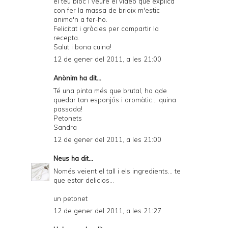
el teu bloc i veure el vídeo que explica
con fer la massa de brioix m'estic
anima'n a fer-ho.
Felicitat i gràcies per compartir la
recepta.
Salut i bona cuina!
12 de gener del 2011, a les 21:00
Anònim ha dit...
Té una pinta més que brutal, ha qde
quedar tan esponjós i aromàtic... quina
passada!
Petonets
Sandra
12 de gener del 2011, a les 21:00
Neus
ha dit...
Només veient el tall i els ingredients... te
que estar delicios...
un petonet
12 de gener del 2011, a les 21:27