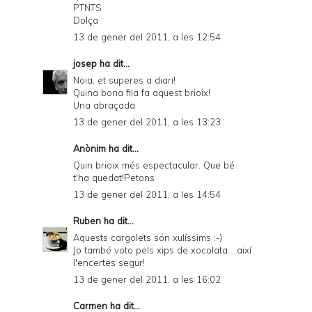
PTNTS
Dolça
13 de gener del 2011, a les 12:54
josep
ha dit...
Noia, et superes a diari!
Quina bona fila fa aquest brioix!
Una abraçada
13 de gener del 2011, a les 13:23
Anònim ha dit...
Quin brioix més espectacular. Que bé
t'ha quedat!Petons
13 de gener del 2011, a les 14:54
Ruben
ha dit...
Aquests cargolets són xulíssims :-)
Jo també voto pels xips de xocolata... així
l'encertes segur!
13 de gener del 2011, a les 16:02
Carmen
ha dit...