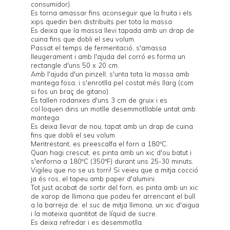
consumidor).
Es torna amassar fins aconseguir que la fruita i els
xips quedin ben distribuïts per tota la massa.
Es deixa que la massa llevi tapada amb un drap de
cuina fins que dobli el seu volum.
Passat el temps de fermentació, s'amassa
lleugerament i amb l'ajuda del corró es forma un
rectangle d'uns 50 x 20 cm.
Amb l'ajuda d'un pinzell, s'unta tota la massa amb
mantega fosa, i s'enrotlla pel costat més llarg (com
si fos un braç de gitano).
Es tallen rodanxes d'uns 3 cm de gruix i es
col·loquen dins un motlle desemmotllable untat amb
mantega.
Es deixa llevar de nou, tapat amb un drap de cuina
fins que dobli el seu volum.
Mentrestant, es preescalfa el forn a 180ºC.
Quan hagi crescut, es pinta amb un xic d'ou batut i
s'enforna a 180ºC (350ºF) durant uns 25-30 minuts.
Vigileu que no se us torri! Si veieu que a mitja cocció
ja és ros, el tapeu amb paper d'alumini.
Tot just acabat de sortir del forn, es pinta amb un xic
de xarop de llimona que podeu fer arrencant el bull
a la barreja de: el suc de mitja llimona, un xic d'aigua
i la mateixa quantitat de líquid de sucre.
Es deixa refredar i es desemmotlla.