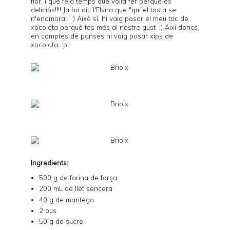
flor
, i que feia temps que volia fer perquè és
deliciós!!!! Ja ho diu l'Elvira que "qui el tasta se
n'enamora". ;) Això sí, hi vaig posar el meu toc de
xocolata perquè fos més al nostre gust. ;) Així doncs,
en comptes de panses hi vaig posar xips de
xocolata. :p
Ingredients:
500 g de farina de força
200 mL de llet sencera
40 g de mantega
2 ous
50 g de sucre