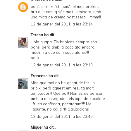
boníssim!!! El "chinois", el meu preferit...
ara que com q sóc molt llaminera, amb
una mica de crema pastissera... mmm!!
12 de gener del 2011, a les 23:14
Teresa
ha dit...
Hola guapa! Els brioixos sempre són
bons, però amb la xocolata encara
més!mira que som xocolateres!!!
petó
12 de gener del 2011, a les 23:19
Francesc
ha dit...
Mira que mai no he gosat de fer un
brioix, però aquest em resulta molt
temptador!!! Què bo!!! Només de pensar
amb la mossegada i els xips de xocolate
i fruita confitada, pecatòrum!!!! Me
l'apunte, no cal dir!!! Salutacions
12 de gener del 2011, a les 23:46
Miquel
ha dit...