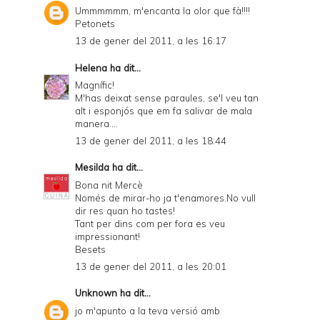
Ummmmmm, m'encanta la olor que fà!!!!
Petonets
13 de gener del 2011, a les 16:17
Helena
ha dit...
Magnífic!
M'has deixat sense paraules, se'l veu tan
alt i esponjós que em fa salivar de mala
manera....
13 de gener del 2011, a les 18:44
Mesilda
ha dit...
Bona nit Mercè
Només de mirar-ho ja t'enamores.No vull
dir res quan ho tastes!
Tant per dins com per fora es veu
impressionant!
Besets
13 de gener del 2011, a les 20:01
Unknown
ha dit...
jo m'apunto a la teva versió amb