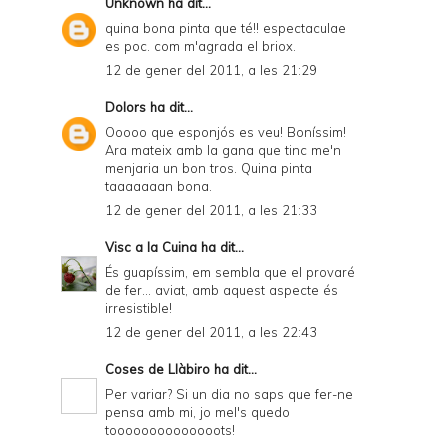
Unknown
ha dit...
quina bona pinta que té!! espectaculae
es poc. com m'agrada el briox.
12 de gener del 2011, a les 21:29
Dolors
ha dit...
Ooooo que esponjós es veu! Boníssim!
Ara mateix amb la gana que tinc me'n
menjaria un bon tros. Quina pinta
taaaaaaan bona.
12 de gener del 2011, a les 21:33
Visc a la Cuina
ha dit...
És guapíssim, em sembla que el provaré
de fer... aviat, amb aquest aspecte és
irresistible!
12 de gener del 2011, a les 22:43
Coses de Llàbiro
ha dit...
Per variar? Si un dia no saps que fer-ne
pensa amb mi, jo mel's quedo
toooooooooooooots!