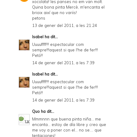
xocolata! les panses no em van molt.
Quina bona pinta Mercè, m'encanta el
brioix així que no variïs!
petons
13 de gener del 2011, a les 21:24
Isabel
ha dit...
Uuuuffff!!! espectacular com
sempre!!!aquest si que l'he de fer!!!
Petó!!
14 de gener del 2011, a les 7:39
Isabel
ha dit...
Uuuuffff!!! espectacular com
sempre!!!aquest si que l'he de fer!!!
Petó!!
14 de gener del 2011, a les 7:39
Quo
ha dit...
Mmmnnn que buena pinta niña... me
encanta... estoy de día libre y creo que
me voy a poner con el... no se.... que
tentaciones!