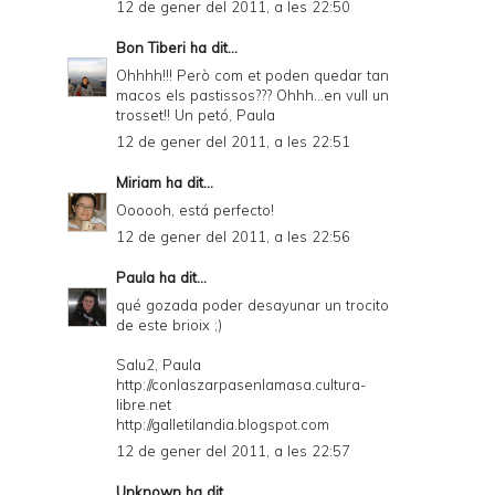
12 de gener del 2011, a les 22:50
Bon Tiberi
ha dit...
Ohhhh!!! Però com et poden quedar tan
macos els pastissos??? Ohhh...en vull un
trosset!! Un petó, Paula
12 de gener del 2011, a les 22:51
Miriam
ha dit...
Oooooh, está perfecto!
12 de gener del 2011, a les 22:56
Paula
ha dit...
qué gozada poder desayunar un trocito
de este brioix ;)
Salu2, Paula
http://conlaszarpasenlamasa.cultura-
libre.net
http://galletilandia.blogspot.com
12 de gener del 2011, a les 22:57
Unknown
ha dit...