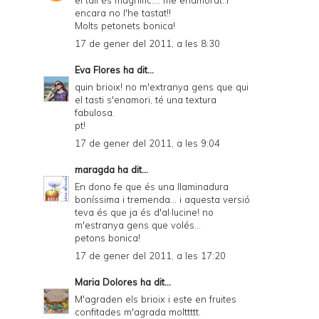
el tall és magnífic.... me enamorat..i
encara no l'he tastat!!
Molts petonets bonica!
17 de gener del 2011, a les 8:30
Eva Flores
ha dit...
quin brioix! no m'extranya gens que qui
el tasti s'enamori, té una textura
fabulosa.
pt!
17 de gener del 2011, a les 9:04
maragda
ha dit...
En dono fe que és una llaminadura
boníssima i tremenda... i aquesta versió
teva és que ja és d'al·lucine! no
m'estranya gens que volés...
petons bonica!
17 de gener del 2011, a les 17:20
Maria Dolores
ha dit...
M'agraden els brioix i este en fruites
confitades m'agrada molttttt.