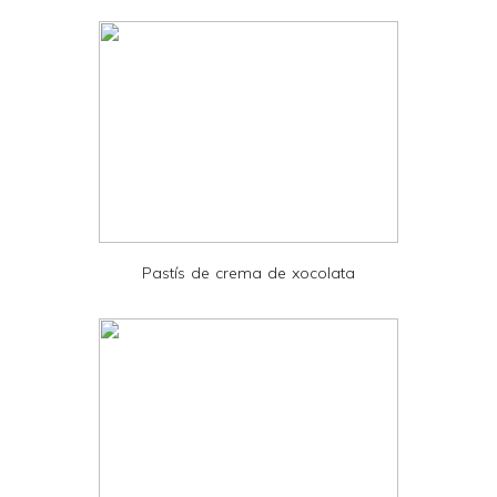
d
l
y
a
n
d
P
D
Pastís de crema de xocolata
F