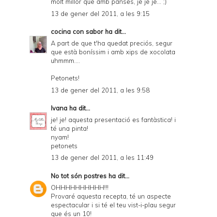
molt millor que amb panses, je je je... ;)
13 de gener del 2011, a les 9:15
cocina con sabor
ha dit...
A part de que t'ha quedat preciós, segur
que està boníssim i amb xips de xocolata
uhmmm....
Petonets!
13 de gener del 2011, a les 9:58
Ivana
ha dit...
je! je! aquesta presentació es fantàstica! i
té una pinta!
nyam!
petonets
13 de gener del 2011, a les 11:49
No tot són postres
ha dit...
OHHHHHHHHHH!!!
Provaré aquesta recepta, té un aspecte
espectacular i si té el teu vist-i-plau segur
que és un 10!