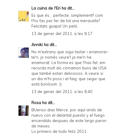
La cuina de l'Eri
ha dit...
Es que és... perfecte, simplement!! com
t'ho fas per fer de tot una meravella?
Felicitats guapa! Un petó,
13 de gener del 2011, a les 8:17
Anniki
ha dit...
No m'extrany que sigui tastar i enamorar-
te'n, jo només veure'l ja me'n he
enamorat. La forma es que l'has fet, em
recorda molt als cinnamon buns de USA
que també estan deliciosos. A veure si
un dia m'hi poso i el faig, que segur que
està boníssim :))
13 de gener del 2011, a les 8:40
Rosa
ha dit...
BUenos dias Merce, por aquí ando de
nuevo con el delantal puesto y el fuego
encendido despues de este largo paron
de meses.
Lo primero de todo feliz 2011.