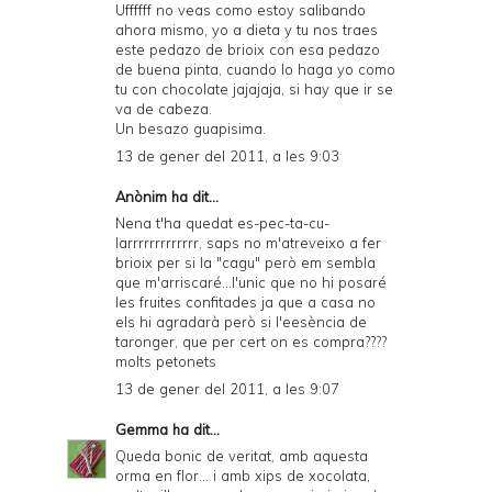
Uffffff no veas como estoy salibando
ahora mismo, yo a dieta y tu nos traes
este pedazo de brioix con esa pedazo
de buena pinta, cuando lo haga yo como
tu con chocolate jajajaja, si hay que ir se
va de cabeza.
Un besazo guapisima.
13 de gener del 2011, a les 9:03
Anònim ha dit...
Nena t'ha quedat es-pec-ta-cu-
larrrrrrrrrrrrr, saps no m'atreveixo a fer
brioix per si la "cagu" però em sembla
que m'arriscaré...l'unic que no hi posaré
les fruites confitades ja que a casa no
els hi agradarà però si l'eesència de
taronger, que per cert on es compra????
molts petonets
13 de gener del 2011, a les 9:07
Gemma
ha dit...
Queda bonic de veritat, amb aquesta
orma en flor... i amb xips de xocolata,