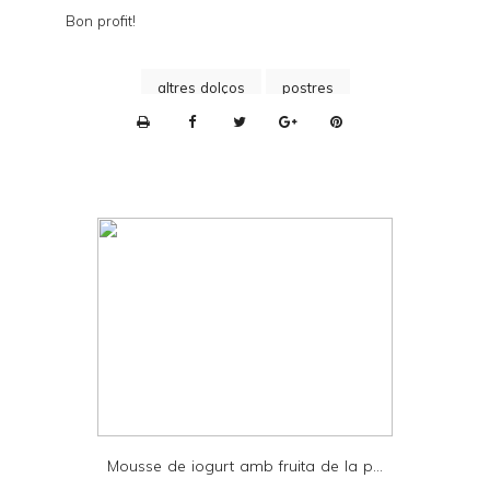
Bon profit!
altres dolços
postres
P
r
i
n
t
e
r
F
r
i
e
Mousse de iogurt amb fruita de la p...
n