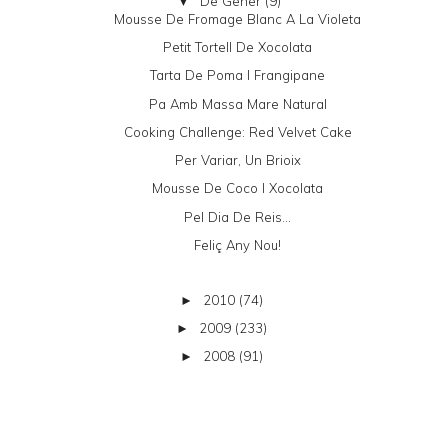
De Gener
(9)
▼
Mousse De Fromage Blanc A La Violeta
Petit Tortell De Xocolata
Tarta De Poma I Frangipane
Pa Amb Massa Mare Natural
Cooking Challenge: Red Velvet Cake
Per Variar, Un Brioix
Mousse De Coco I Xocolata
Pel Dia De Reis...
Feliç Any Nou!
2010
(74)
►
2009
(233)
►
2008
(91)
►