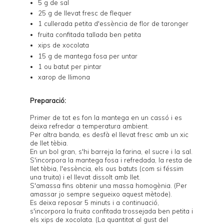
5 g de sal
25 g de llevat fresc de flequer
1 cullerada petita d'essència de flor de taronger
fruita confitada tallada ben petita
xips de xocolata
15 g de mantega fosa per untar
1 ou batut per pintar
xarop de llimona
Preparació:
Primer de tot es fon la mantega en un cassó i es
deixa refredar a temperatura ambient.
Per altra banda, es desfà el llevat fresc amb un xic
de llet tèbia.
En un bol gran, s'hi barreja la farina, el sucre i la sal.
S'incorpora la mantega fosa i refredada, la resta de
llet tèbia, l'essència, els ous batuts (com si féssim
una truita) i el llevat dissolt amb llet.
S'amassa fins obtenir una massa homogènia. (Per
amassar jo sempre segueixo
aquest mètode
).
Es deixa reposar 5 minuts i a continuació,
s'incorpora la fruita confitada trossejada ben petita i
els xips de xocolata. (La quantitat al gust del