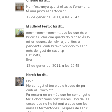
Cristina
ha dit...
No m'estranya que si el tastis t'enamoris,
té una pinta espectacular!!
12 de gener del 2011, a les 20:47
El cullerot Festuc
ha dit...
mmmmmmmmmmmm...que bo que és el
brioix!!! i l'olor que queda dp a casa és lo
millor! aquest de l'elvira ja el tinc a
pendents...amb la teva variació tb seria
més del gust de casa! :p
Petunets,
Eva.
12 de gener del 2011, a les 20:49
Narcís
ha dit...
Hola
He conegut el teu bloc a traves de pa
amb oli i xocolata.
Fa encara no un més que he començat a
fer elaboracions pastisseres. Una de les
coses que no he fet mai a casa son les
masses fermentades. Desprès de llegir