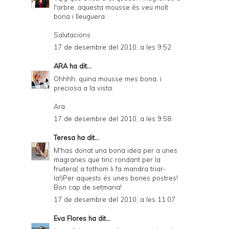
l'arbre, aquesta mousse és veu molt
bona i lleuguera.
Salutacions
17 de desembre del 2010, a les 9:52
ARA
ha dit...
Ohhhh, quina mousse mes bona, i
preciosa a la vista.
Ara.
17 de desembre del 2010, a les 9:58
Teresa
ha dit...
M'has donat una bona idea per a unes
magranes que tinc rondant per la
fruitera( a tothom li fa mandra triar-
la!)Per aquests és unes bones postres!
Bon cap de setmana!
17 de desembre del 2010, a les 11:07
Eva Flores
ha dit...