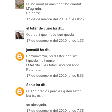
Quina mousse mes fina t'ha quedat.
M'agrada.
Un abraç
17 de desembre del 2010, a les 0:25
el taller de cuina
ha dit...
Que bo! i que maco que queda!
17 de desembre del 2010, a les 1:33
joana08
ha dit...
Uhmmmmmm, ha d'estar bonísim.
I queda molt maco.
Et felicito. I les fotos...una passada.
Petonets.
17 de desembre del 2010, a les 5:55
Sonia
ha dit...
Queda preciós pero es q deu estar
bonissim....
un abraçada,
17 de desembre del 2010, a les 7:36