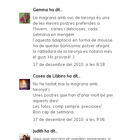
Gemma
ha dit...
La magrana amb suc de taronja és una
de les meves postres preferides a
l'hivern... sanes i delicioses, cada
setmana en mengem.
I aquesta adaptació en forma de mousse
ha de quedar boníssima, potser afegint
la ratlladura de la taronja es notaria més
el gust. Ho provaré! ;)
17 de desembre del 2010, a les 8:18
Coses de Llàbiro
ha dit...
No he tastat mai la magrana amb
taronja!:(
Unes postres que han d'anar molt bé per
aquests dies!
Les fotos, comp sempre, precioses!
Bon cap de setmana.
17 de desembre del 2010, a les 9:06
Judith
ha dit...
Vqig que encara et queden magranes a