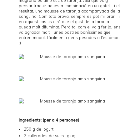
magrana és amb suc de taronja. Així que vaig
pensar traduir aquesta combinació en un gotet... i el
resultat, una mousse de taronja acompanyada de la
sanguina. Com tota prova, sempre es pot millorar... i
en aquest cas us diré que el gust de la taronja
queda molt difuminat. Però tal com el vaig fer jo, ens
va agradar molt... unes postres boníssimes que
entren mooolt fàcilment i gens pesades a l'estómac.
;)
Ingredients: (per a 4 persones)
250 g de iogurt
2 cullerades de sucre glaç