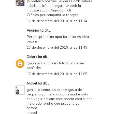
Jo prefeixo postres lleugeres amb sabors
subtils, asixí que segur que amb la
mousse suau m'agrada molt.
Gràcies per compartir la recepta!
17 de desembre del 2010, a les 11:14
Anònim ha dit...
Per després d'un àpat fort això es ideal.
petons
17 de desembre del 2010, a les 11:49
Dolors
ha dit...
Quina pinta i quines fotos! Ha de ser
boníssim!!
17 de desembre del 2010, a les 12:05
Miquel
ha dit...
genial la combinacion me gusta de
pequeño ya me lo daba mi madre solo
con yogur asi que este receta esta super
mejorado.Tendre que probarlo ya
petons
miquel