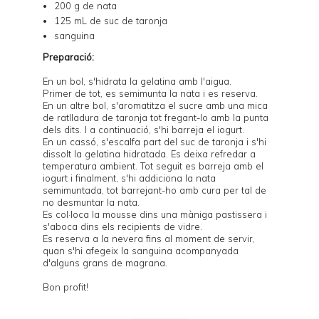
200 g de nata
125 mL de suc de taronja
sanguina
Preparació:
En un bol, s'hidrata la gelatina amb l'aigua.
Primer de tot, es semimunta la nata i es reserva.
En un altre bol, s'aromatitza el sucre amb una mica
de ratlladura de taronja tot fregant-lo amb la punta
dels dits. I a continuació, s'hi barreja el iogurt.
En un cassó, s'escalfa part del suc de taronja i s'hi
dissolt la gelatina hidratada. Es deixa refredar a
temperatura ambient. Tot seguit es barreja amb el
iogurt i finalment, s'hi addiciona la nata
semimuntada, tot barrejant-ho amb cura per tal de
no desmuntar la nata.
Es col·loca la mousse dins una màniga pastissera i
s'aboca dins els recipients de vidre.
Es reserva a la nevera fins al moment de servir,
quan s'hi afegeix la
sanguina
acompanyada
d'alguns grans de magrana.
Bon profit!