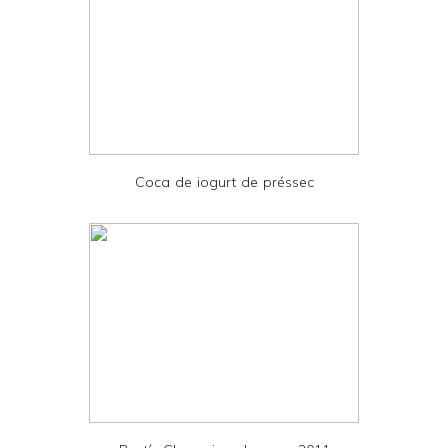
y
a
n
d
P
D
Coca de iogurt de préssec
F