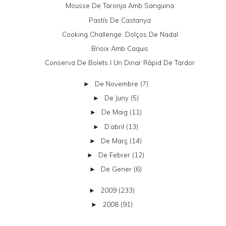
Mousse De Taronja Amb Sanguina
Pastís De Castanya
Cooking Challenge: Dolços De Nadal
Brioix Amb Caquis
Conserva De Bolets I Un Dinar Ràpid De Tardor
De Novembre
(7)
►
De Juny
(5)
►
De Maig
(11)
►
D’abril
(13)
►
De Març
(14)
►
De Febrer
(12)
►
De Gener
(6)
►
2009
(233)
►
2008
(91)
►