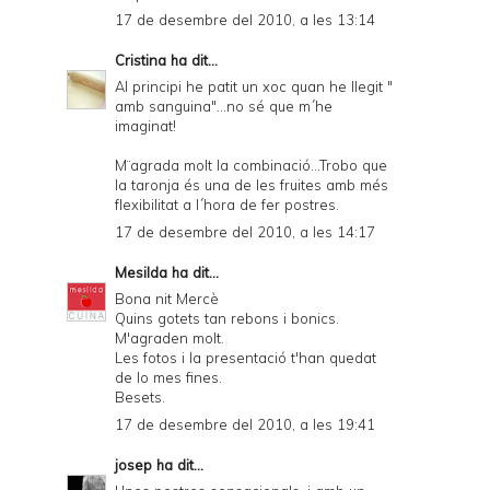
17 de desembre del 2010, a les 13:14
Cristina
ha dit...
Al principi he patit un xoc quan he llegit "
amb sanguina"...no sé que m´he
imaginat!
M¨agrada molt la combinació...Trobo que
la taronja és una de les fruites amb més
flexibilitat a l´hora de fer postres.
17 de desembre del 2010, a les 14:17
Mesilda
ha dit...
Bona nit Mercè
Quins gotets tan rebons i bonics.
M'agraden molt.
Les fotos i la presentació t'han quedat
de lo mes fines.
Besets.
17 de desembre del 2010, a les 19:41
josep
ha dit...