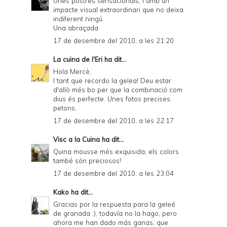
Unes postres sensacionals, i amb un
impacte visual extraordinari que no deixa
indiferent ningú.
Una abraçada
17 de desembre del 2010, a les 21:20
La cuina de l'Eri
ha dit...
Hola Mercè,
I tant que recordo la gelea! Deu estar
d'allò més bo per que la combinació com
dius és perfecte. Unes fotos precises.
petons,
17 de desembre del 2010, a les 22:17
Visc a la Cuina
ha dit...
Quina mousse més exquisida, els colors
també són preciosos!
17 de desembre del 2010, a les 23:04
Kako
ha dit...
Gracias por la respuesta para la geleé
de granada :), todavía no la hago, pero
ahora me han dado más ganas, que