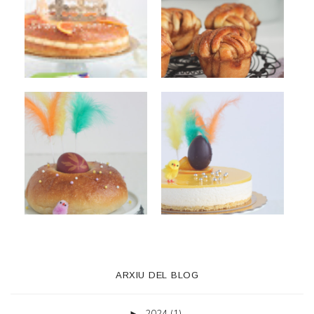
ARXIU DEL BLOG
2024
(1)
►