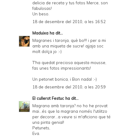
delicia de receta y tus fotos Merce, son
fabulosas!
Un beso.
18 de desembre del 2010, a les 16:52
Maduixa
ha dit...
Magranes i taronja, què bo!!! i per a mi
amb una miqueta de sucre! ajjaja soc
molt dolça jo :-)
T'ha quedat preciosa aquesta mousse,
fas unes fotos impressionants!
Un petonet bonica, i Bon nadal :-)
18 de desembre del 2010, a les 20:59
El cullerot Festuc
ha dit...
Magrana amb taronja? no ho he provat
mai...és que la magrana només l'utilitzo
per decorar...a veure si m'aficiono que té
una pinta genial!
Petunets,
Eva.