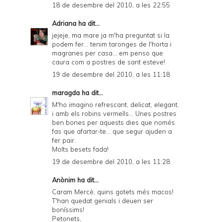
18 de desembre del 2010, a les 22:55
Adriana
ha dit...
jejeje, ma mare ja m'ha preguntat si la
podem fer... tenim taronges de l'horta i
magranes per casa... em penso que
caura com a postres de sant esteve!
19 de desembre del 2010, a les 11:18
maragda
ha dit...
M'ho imagino refrescant, delicat, elegant,
i amb els robins vermells... Unes postres
ben bones per aquests dies que només
fas que afartar-te... que segur ajuden a
fer pair.
Molts besets fada!
19 de desembre del 2010, a les 11:28
Anònim ha dit...
Caram Mercè, quins gotets més macos!
T'han quedat genials i deuen ser
boníssims!
Petonets,