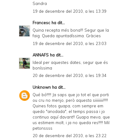
Sandra
19 de desembre del 2010, a les 13:39
Francesc
ha dit...
Quina recepta més bona!!! Segur que la
faig. Queda apuntadíssima. Gràcies
19 de desembre del 2010, a les 23:03
ANNAFS
ha dit...
Ideal per aquestes dates, segur que és
boníssima
20 de desembre del 2010, a les 19:34
Unknown
ha dit...
Qué bó!!!!! Ja saps que jo tot el que porti
ou cru no menjo, però aquesta siiiiiiiii!!!!!
Quines fotos guapa, com sempre em
quedo "anodada", el temps passa i jo
continuo aquí davant!! Guapa meva, que
us estimem molt, i ja no queda res!!!!! Mil
petonssss
20 de desembre del 2010, a les 23:22