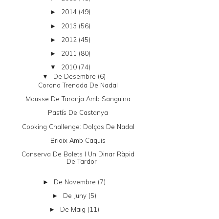
2014
(49)
►
2013
(56)
►
2012
(45)
►
2011
(80)
►
2010
(74)
▼
De Desembre
(6)
▼
Corona Trenada De Nadal
Mousse De Taronja Amb Sanguina
Pastís De Castanya
Cooking Challenge: Dolços De Nadal
Brioix Amb Caquis
Conserva De Bolets I Un Dinar Ràpid
De Tardor
De Novembre
(7)
►
De Juny
(5)
►
De Maig
(11)
►