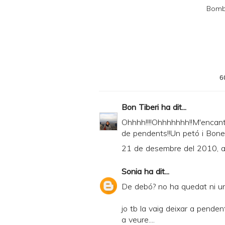
F
Bombo
6
Bon Tiberi
ha dit...
Ohhhh!!!!Ohhhhhhh!!M'encant
de pendents!!Un petó i Bone
21 de desembre del 2010, a
Sonia
ha dit...
De debó? no ha quedat ni un
jo tb la vaig deixar a pendents
a veure....