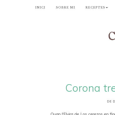
INICI
SOBRE MI
RECEPTES
Corona tr
DE D
Quan l'Elvira de
Los cerezos en flo