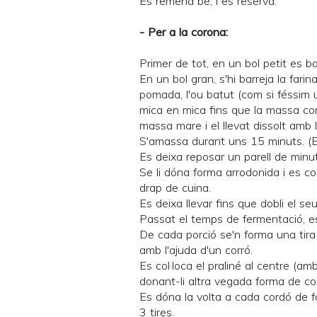
Es remena bé, i es reserva.
- Per a la corona:
Primer de tot, en un bol petit es bar
En un bol gran, s'hi barreja la fari
pomada, l'ou batut (com si féssim una
mica en mica fins que la massa com
massa mare i el llevat dissolt amb la
S'amassa durant uns 15 minuts. (
Es deixa reposar un parell de minu
Se li dóna forma arrodonida i es co
drap de cuina.
Es deixa llevar fins que dobli el se
Passat el temps de fermentació, es
De cada porció se'n forma una tira
amb l'ajuda d'un corró.
Es col·loca el praliné al centre (am
donant-li altra vegada forma de co
Es dóna la volta a cada cordó de f
3 tires.