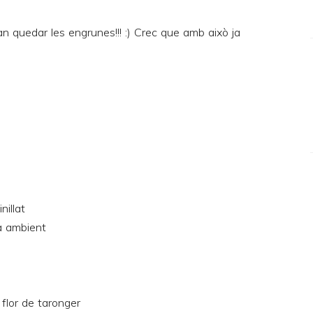
n quedar les engrunes!!! :) Crec que amb això ja
nillat
a ambient
 flor de taronger