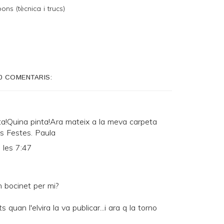
ns (tècnica i trucs)
0 COMENTARIS:
a!Quina pinta!Ara mateix a la meva carpeta
s Festes. Paula
 les 7:47
 bocinet per mi?
 quan l'elvira la va publicar...i ara q la torno