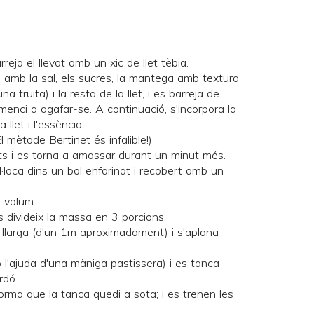
reja el llevat amb un xic de llet tèbia.
na amb la sal, els sucres, la mantega amb textura
 truita) i la resta de la llet, i es barreja de
enci a agafar-se. A continuació, s'incorpora la
 llet i l'essència.
El
mètode Bertinet
és infalible!)
ts i es torna a amassar durant un minut més.
l·loca dins un bol enfarinat i recobert amb un
u volum.
 divideix la massa en 3 porcions.
 llarga (d'un 1m aproximadament) i s'aplana
b l'ajuda d'una màniga pastissera) i es tanca
rdó.
orma que la tanca quedi a sota; i es trenen les