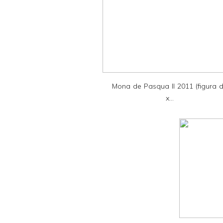
e
r
F
r
i
e
Mona de Pasqua II 2011 (figura 
n
x...
d
l
y
a
n
d
P
D