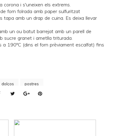
 corona i s'uneixen els extrems.
de forn folrada amb paper sulfuritzat
 tapa amb un drap de cuina. Es deixa llevar
mb un ou batut barrejat amb un parell de
b sucre granet i ametlla triturada.
a 190ºC (dins el forn prèviament escalfat) fins
s dolços
postres