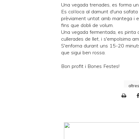
Una vegada trenades, es forma una
Es col·loca al damunt d'una safata 
prèviament untat amb mantega i es
fins que dobli de volum.
Una vegada fermentada, es pinta a
cullerades de llet, i s'empolsima am
S'enforna durant uns 15-20 minuts 
que sigui ben rossa.
Bon profit i Bones Festes!
altre
P
r
i
n
t