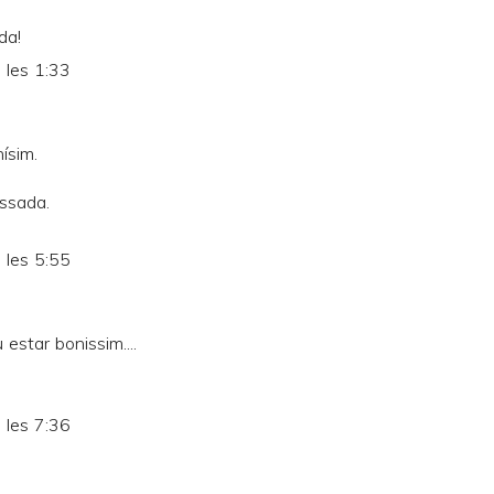
da!
 les 1:33
ísim.
assada.
 les 5:55
estar bonissim....
 les 7:36