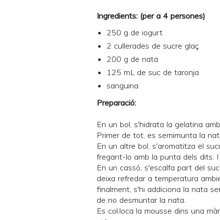
Ingredients: (per a 4 persones)
250 g de iogurt
2 cullerades de sucre glaç
200 g de nata
125 mL de suc de taronja
sanguina
Preparació:
En un bol, s'hidrata la gelatina amb 
Primer de tot, es semimunta la nata
En un altre bol, s'aromatitza el su
fregant-lo amb la punta dels dits. I 
En un cassó, s'escalfa part del suc 
deixa refredar a temperatura ambien
finalment, s'hi addiciona la nata 
de no desmuntar la nata.
Es col·loca la mousse dins una màni