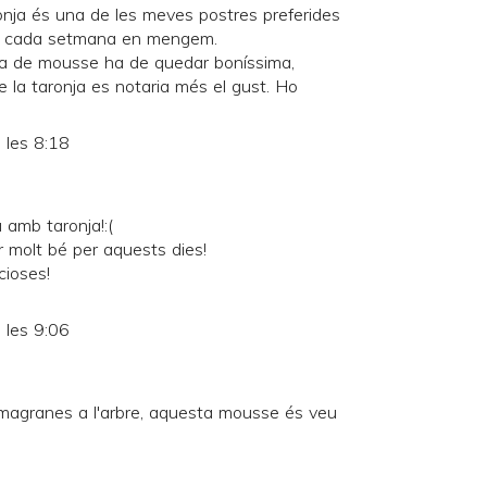
nja és una de les meves postres preferides
oses, cada setmana en mengem.
ma de mousse ha de quedar boníssima,
de la taronja es notaria més el gust. Ho
 les 8:18
 amb taronja!:(
 molt bé per aquests dies!
cioses!
 les 9:06
magranes a l'arbre, aquesta mousse és veu