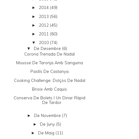
2014
(49)
►
2013
(56)
►
2012
(45)
►
2011
(80)
►
2010
(74)
▼
De Desembre
(6)
▼
Corona Trenada De Nadal
Mousse De Taronja Amb Sanguina
Pastís De Castanya
Cooking Challenge: Dolços De Nadal
Brioix Amb Caquis
Conserva De Bolets I Un Dinar Ràpid
De Tardor
De Novembre
(7)
►
De Juny
(5)
►
De Maig
(11)
►