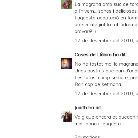
La magrana amb suc de taro
a l'hivern... sanes i delici
I aquesta adaptació en for
potser afegint la ratlladura 
provaré! ;)
17 de desembre del 2010, a
Coses de Llàbiro
ha dit...
No he tastat mai la magrana
Unes postres que han d'anar
Les fotos, comp sempre, pre
Bon cap de setmana.
17 de desembre del 2010, a
Judith
ha dit...
Vqig que encara et queden 
molt bona i lleuguera.
Salutacions