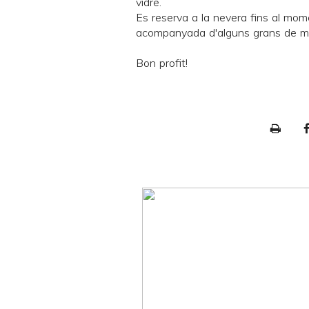
vidre.
Es reserva a la nevera fins al mome
acompanyada d'alguns grans de m
Bon profit!
P
r
i
n
t
e
r
F
r