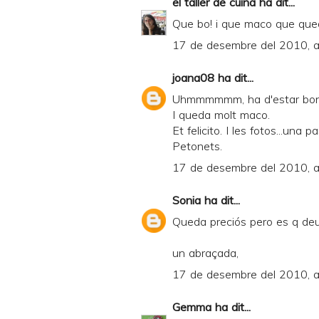
el taller de cuina
ha dit...
Que bo! i que maco que que
17 de desembre del 2010, a
joana08
ha dit...
Uhmmmmmm, ha d'estar bon
I queda molt maco.
Et felicito. I les fotos...una p
Petonets.
17 de desembre del 2010, a
Sonia
ha dit...
Queda preciós pero es q deu 
un abraçada,
17 de desembre del 2010, a
Gemma
ha dit...