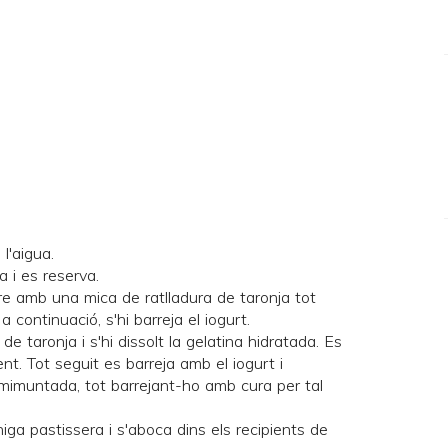
l'aigua.
 i es reserva.
cre amb una mica de ratlladura de taronja tot
a continuació, s'hi barreja el iogurt.
de taronja i s'hi dissolt la gelatina hidratada. Es
t. Tot seguit es barreja amb el iogurt i
semimuntada, tot barrejant-ho amb cura per tal
ga pastissera i s'aboca dins els recipients de