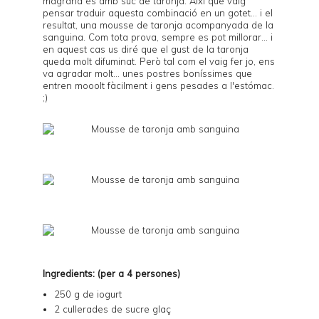
magrana és amb suc de taronja. Així que vaig
pensar traduir aquesta combinació en un gotet... i el
resultat, una mousse de taronja acompanyada de la
sanguina. Com tota prova, sempre es pot millorar... i
en aquest cas us diré que el gust de la taronja
queda molt difuminat. Però tal com el vaig fer jo, ens
va agradar molt... unes postres boníssimes que
entren mooolt fàcilment i gens pesades a l'estómac.
;)
Ingredients: (per a 4 persones)
250 g de iogurt
2 cullerades de sucre glaç