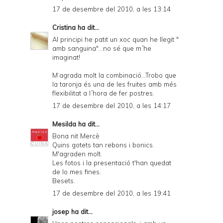
17 de desembre del 2010, a les 13:14
Cristina
ha dit...
Al principi he patit un xoc quan he llegit "
amb sanguina"...no sé que m´he
imaginat!
M¨agrada molt la combinació...Trobo que
la taronja és una de les fruites amb més
flexibilitat a l´hora de fer postres.
17 de desembre del 2010, a les 14:17
Mesilda
ha dit...
Bona nit Mercè
Quins gotets tan rebons i bonics.
M'agraden molt.
Les fotos i la presentació t'han quedat
de lo mes fines.
Besets.
17 de desembre del 2010, a les 19:41
josep
ha dit...