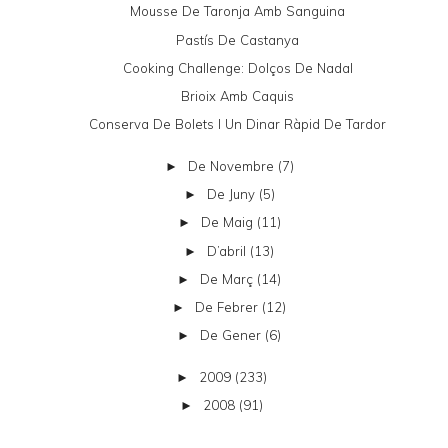
Mousse De Taronja Amb Sanguina
Pastís De Castanya
Cooking Challenge: Dolços De Nadal
Brioix Amb Caquis
Conserva De Bolets I Un Dinar Ràpid De Tardor
De Novembre
(7)
►
De Juny
(5)
►
De Maig
(11)
►
D’abril
(13)
►
De Març
(14)
►
De Febrer
(12)
►
De Gener
(6)
►
2009
(233)
►
2008
(91)
►