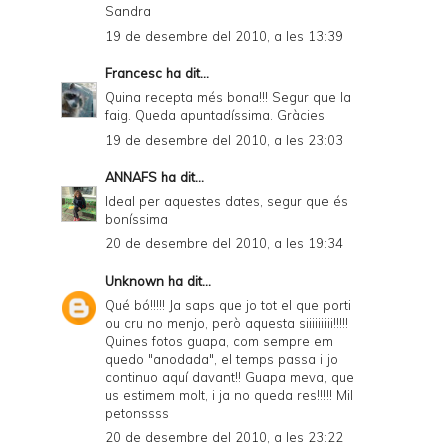
Sandra
19 de desembre del 2010, a les 13:39
Francesc
ha dit...
Quina recepta més bona!!! Segur que la
faig. Queda apuntadíssima. Gràcies
19 de desembre del 2010, a les 23:03
ANNAFS
ha dit...
Ideal per aquestes dates, segur que és
boníssima
20 de desembre del 2010, a les 19:34
Unknown
ha dit...
Qué bó!!!!! Ja saps que jo tot el que porti
ou cru no menjo, però aquesta siiiiiiiii!!!!!
Quines fotos guapa, com sempre em
quedo "anodada", el temps passa i jo
continuo aquí davant!! Guapa meva, que
us estimem molt, i ja no queda res!!!!! Mil
petonssss
20 de desembre del 2010, a les 23:22