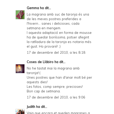
Gemma
ha dit...
La magrana amb suc de taronja és una
de les meves postres preferides a
l'hivern... sanes i delicioses, cada
setmana en mengem.
I aquesta adaptació en forma de mousse
ha de quedar boníssima, potser afegint
la ratlladura de la taronja es notaria més
el gust. Ho provaré! ;)
17 de desembre del 2010, a les 8:18
Coses de Llàbiro
ha dit...
No he tastat mai la magrana amb
taronja!:(
Unes postres que han d'anar molt bé per
aquests dies!
Les fotos, comp sempre, precioses!
Bon cap de setmana.
17 de desembre del 2010, a les 9:06
Judith
ha dit...
Vqig que encara et queden magranes a