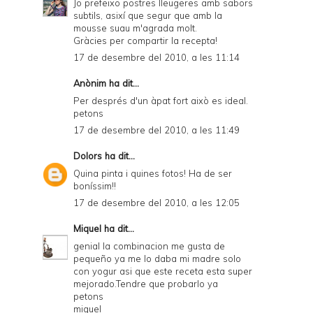
Jo prefeixo postres lleugeres amb sabors
subtils, asixí que segur que amb la
mousse suau m'agrada molt.
Gràcies per compartir la recepta!
17 de desembre del 2010, a les 11:14
Anònim ha dit...
Per després d'un àpat fort això es ideal.
petons
17 de desembre del 2010, a les 11:49
Dolors
ha dit...
Quina pinta i quines fotos! Ha de ser
boníssim!!
17 de desembre del 2010, a les 12:05
Miquel
ha dit...
genial la combinacion me gusta de
pequeño ya me lo daba mi madre solo
con yogur asi que este receta esta super
mejorado.Tendre que probarlo ya
petons
miquel