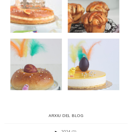
ARXIU DEL BLOG
2024
(1)
►