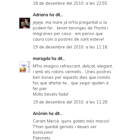
18 de desembre del 2010, a les 22:55
Adriana
ha dit...
jejeje, ma mare ja m'ha preguntat si la
podem fer... tenim taronges de l'horta i
magranes per casa... em penso que
caura com a postres de sant esteve!
19 de desembre del 2010, a les 11:18
maragda
ha dit...
M'ho imagino refrescant, delicat, elegant,
i amb els robins vermells... Unes postres
ben bones per aquests dies que només
fas que afartar-te... que segur ajuden a
fer pair.
Molts besets fada!
19 de desembre del 2010, a les 11:28
Anònim ha dit...
Caram Mercè, quins gotets més macos!
T'han quedat genials i deuen ser
boníssims!
Petonets,