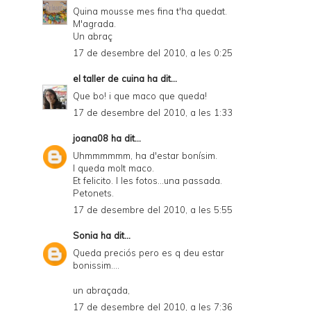
Quina mousse mes fina t'ha quedat.
M'agrada.
Un abraç
17 de desembre del 2010, a les 0:25
el taller de cuina
ha dit...
Que bo! i que maco que queda!
17 de desembre del 2010, a les 1:33
joana08
ha dit...
Uhmmmmmm, ha d'estar bonísim.
I queda molt maco.
Et felicito. I les fotos...una passada.
Petonets.
17 de desembre del 2010, a les 5:55
Sonia
ha dit...
Queda preciós pero es q deu estar
bonissim....
un abraçada,
17 de desembre del 2010, a les 7:36