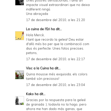
Unes postres sensacionals, i amb un
impacte visual extraordinari que no deixa
indiferent ningú.
Una abraçada
17 de desembre del 2010, a les 21:20
La cuina de l'Eri
ha dit...
Hola Mercè,
I tant que recordo la gelea! Deu estar
d'allò més bo per que la combinació com
dius és perfecte. Unes fotos precises.
petons,
17 de desembre del 2010, a les 22:17
Visc a la Cuina
ha dit...
Quina mousse més exquisida, els colors
també són preciosos!
17 de desembre del 2010, a les 23:04
Kako
ha dit...
Gracias por la respuesta para la geleé
de granada :), todavía no la hago, pero
ahora me han dado más ganas, que