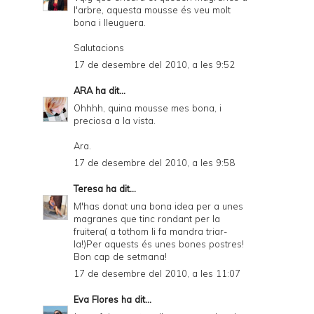
l'arbre, aquesta mousse és veu molt
bona i lleuguera.
Salutacions
17 de desembre del 2010, a les 9:52
ARA
ha dit...
Ohhhh, quina mousse mes bona, i
preciosa a la vista.
Ara.
17 de desembre del 2010, a les 9:58
Teresa
ha dit...
M'has donat una bona idea per a unes
magranes que tinc rondant per la
fruitera( a tothom li fa mandra triar-
la!)Per aquests és unes bones postres!
Bon cap de setmana!
17 de desembre del 2010, a les 11:07
Eva Flores
ha dit...