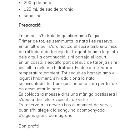
200 g de nata
125 mL de suc de taronja
sanguina
Preparació:
En un bol, s'hidrata la gelatina amb l'aigua.
Primer de tot, es semimunta la nata i es reserva.
En un altre bol, s'aromatitza el sucre amb una mica
de ratlladura de taronja tot fregant-lo amb la punta
dels dits. I a continuació, s'hi barreja el iogurt.
En un cassó, s'escalfa part del suc de taronja i s'hi
dissolt la gelatina hidratada. Es deixa refredar a
temperatura ambient. Tot seguit es barreja amb el
iogurt i finalment, s'hi addiciona la nata
semimuntada, tot barrejant-ho amb cura per tal de
no desmuntar la nata.
Es col·loca la mousse dins una màniga pastissera i
s'aboca dins els recipients de vidre.
Es reserva a la nevera fins al moment de servir,
quan s'hi afegeix la
sanguina
acompanyada
d'alguns grans de magrana.
Bon profit!