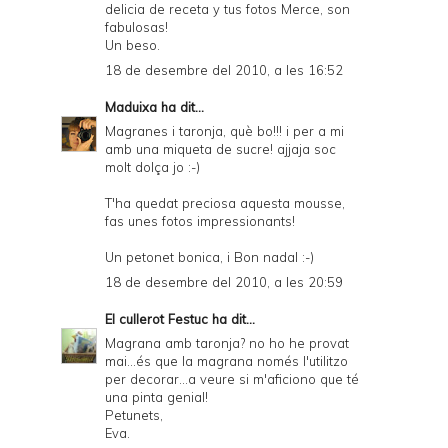
delicia de receta y tus fotos Merce, son
fabulosas!
Un beso.
18 de desembre del 2010, a les 16:52
Maduixa
ha dit...
Magranes i taronja, què bo!!! i per a mi
amb una miqueta de sucre! ajjaja soc
molt dolça jo :-)
T'ha quedat preciosa aquesta mousse,
fas unes fotos impressionants!
Un petonet bonica, i Bon nadal :-)
18 de desembre del 2010, a les 20:59
El cullerot Festuc
ha dit...
Magrana amb taronja? no ho he provat
mai...és que la magrana només l'utilitzo
per decorar...a veure si m'aficiono que té
una pinta genial!
Petunets,
Eva.