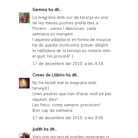
Gemma
ha dit...
La magrana amb suc de taronja és una
de les meves postres preferides a
l'hivern... sanes i delicioses, cada
setmana en mengem.
I aquesta adaptació en forma de mousse
ha de quedar boníssima, potser afegint
la ratlladura de la taronja es notaria més
el gust. Ho provaré! ;)
17 de desembre del 2010, a les 8:18
Coses de Llàbiro
ha dit...
No he tastat mai la magrana amb
taronja!:(
Unes postres que han d'anar molt bé per
aquests dies!
Les fotos, comp sempre, precioses!
Bon cap de setmana.
17 de desembre del 2010, a les 9:06
Judith
ha dit...
Vqig que encara et queden magranes a