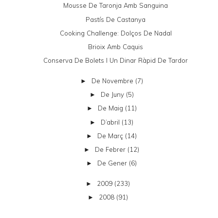
Mousse De Taronja Amb Sanguina
Pastís De Castanya
Cooking Challenge: Dolços De Nadal
Brioix Amb Caquis
Conserva De Bolets I Un Dinar Ràpid De Tardor
De Novembre
(7)
►
De Juny
(5)
►
De Maig
(11)
►
D’abril
(13)
►
De Març
(14)
►
De Febrer
(12)
►
De Gener
(6)
►
2009
(233)
►
2008
(91)
►