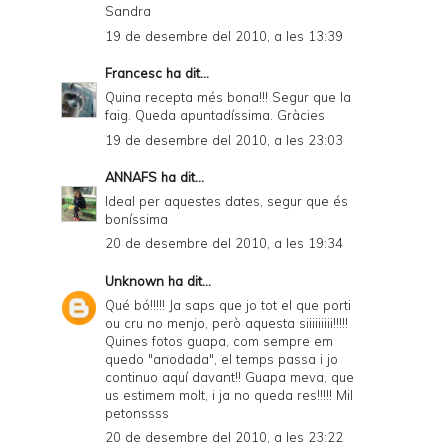
Sandra
19 de desembre del 2010, a les 13:39
Francesc
ha dit...
Quina recepta més bona!!! Segur que la
faig. Queda apuntadíssima. Gràcies
19 de desembre del 2010, a les 23:03
ANNAFS
ha dit...
Ideal per aquestes dates, segur que és
boníssima
20 de desembre del 2010, a les 19:34
Unknown
ha dit...
Qué bó!!!!! Ja saps que jo tot el que porti
ou cru no menjo, però aquesta siiiiiiiii!!!!!
Quines fotos guapa, com sempre em
quedo "anodada", el temps passa i jo
continuo aquí davant!! Guapa meva, que
us estimem molt, i ja no queda res!!!!! Mil
petonssss
20 de desembre del 2010, a les 23:22