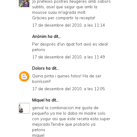
Jo prefeixo postres lleugeres amb sabors
subtils, asixí que segur que amb la
mousse suau m'agrada molt.
Gràcies per compartir la recepta!
17 de desembre del 2010, a les 11:14
Anònim ha dit...
Per després d'un àpat fort això es ideal.
petons
17 de desembre del 2010, a les 11:49
Dolors
ha dit...
Quina pinta i quines fotos! Ha de ser
boníssim!!
17 de desembre del 2010, a les 12:05
Miquel
ha dit...
genial la combinacion me gusta de
pequeño ya me lo daba mi madre solo
con yogur asi que este receta esta super
mejorado.Tendre que probarlo ya
petons
miquel