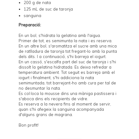
200 g de nata
125 mL de suc de taronja
sanguina
Preparació:
En un bol, s'hidrata la gelatina amb l'aigua.
Primer de tot, es semimunta la nata i es reserva.
En un altre bol, s'aromatitza el sucre amb una mica
de ratlladura de taronja tot fregant-lo amb la punta
dels dits. I a continuació, s'hi barreja el iogurt.
En un cassó, s'escalfa part del suc de taronja i s'hi
dissolt la gelatina hidratada. Es deixa refredar a
temperatura ambient. Tot seguit es barreja amb el
iogurt i finalment, s'hi addiciona la nata
semimuntada, tot barrejant-ho amb cura per tal de
no desmuntar la nata.
Es col·loca la mousse dins una màniga pastissera i
s'aboca dins els recipients de vidre.
Es reserva a la nevera fins al moment de servir,
quan s'hi afegeix la
sanguina
acompanyada
d'alguns grans de magrana.
Bon profit!