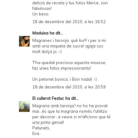
delicia de receta y tus fotos Merce, son
fabulosas!
Un beso.
18 de desembre del 2010, a les 16:52
Maduixa
ha dit...
Magranes i taronja, què bo!!! i per a mi
amb una miqueta de sucre! ajjaja soc
molt dolça jo :-)
T'ha quedat preciosa aquesta mousse,
fas unes fotos impressionants!
Un petonet bonica, i Bon nadal :-)
18 de desembre del 2010, a les 20:59
El cullerot Festuc
ha dit...
Magrana amb taronja? no ho he provat
mai...és que la magrana només l'utilitzo
per decorar...a veure si m'aficiono que té
una pinta genial!
Petunets,
Eva.