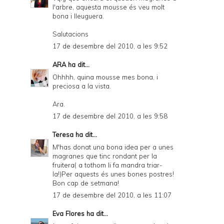
l'arbre, aquesta mousse és veu molt
bona i lleuguera.
Salutacions
17 de desembre del 2010, a les 9:52
ARA
ha dit...
Ohhhh, quina mousse mes bona, i
preciosa a la vista.
Ara.
17 de desembre del 2010, a les 9:58
Teresa
ha dit...
M'has donat una bona idea per a unes
magranes que tinc rondant per la
fruitera( a tothom li fa mandra triar-
la!)Per aquests és unes bones postres!
Bon cap de setmana!
17 de desembre del 2010, a les 11:07
Eva Flores
ha dit...