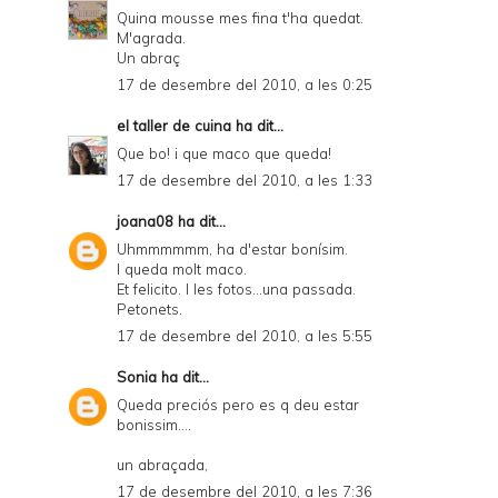
Quina mousse mes fina t'ha quedat.
M'agrada.
Un abraç
17 de desembre del 2010, a les 0:25
el taller de cuina
ha dit...
Que bo! i que maco que queda!
17 de desembre del 2010, a les 1:33
joana08
ha dit...
Uhmmmmmm, ha d'estar bonísim.
I queda molt maco.
Et felicito. I les fotos...una passada.
Petonets.
17 de desembre del 2010, a les 5:55
Sonia
ha dit...
Queda preciós pero es q deu estar
bonissim....
un abraçada,
17 de desembre del 2010, a les 7:36