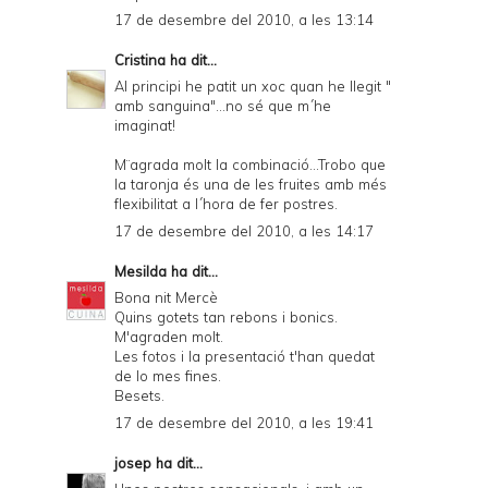
17 de desembre del 2010, a les 13:14
Cristina
ha dit...
Al principi he patit un xoc quan he llegit "
amb sanguina"...no sé que m´he
imaginat!
M¨agrada molt la combinació...Trobo que
la taronja és una de les fruites amb més
flexibilitat a l´hora de fer postres.
17 de desembre del 2010, a les 14:17
Mesilda
ha dit...
Bona nit Mercè
Quins gotets tan rebons i bonics.
M'agraden molt.
Les fotos i la presentació t'han quedat
de lo mes fines.
Besets.
17 de desembre del 2010, a les 19:41
josep
ha dit...