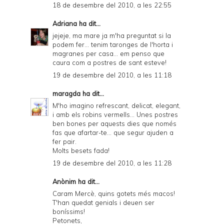
18 de desembre del 2010, a les 22:55
Adriana
ha dit...
jejeje, ma mare ja m'ha preguntat si la
podem fer... tenim taronges de l'horta i
magranes per casa... em penso que
caura com a postres de sant esteve!
19 de desembre del 2010, a les 11:18
maragda
ha dit...
M'ho imagino refrescant, delicat, elegant,
i amb els robins vermells... Unes postres
ben bones per aquests dies que només
fas que afartar-te... que segur ajuden a
fer pair.
Molts besets fada!
19 de desembre del 2010, a les 11:28
Anònim ha dit...
Caram Mercè, quins gotets més macos!
T'han quedat genials i deuen ser
boníssims!
Petonets,