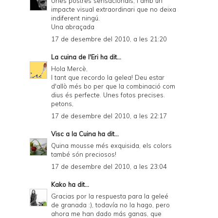
Unes postres sensacionals, i amb un
impacte visual extraordinari que no deixa
indiferent ningú.
Una abraçada
17 de desembre del 2010, a les 21:20
La cuina de l'Eri
ha dit...
Hola Mercè,
I tant que recordo la gelea! Deu estar
d'allò més bo per que la combinació com
dius és perfecte. Unes fotos precises.
petons,
17 de desembre del 2010, a les 22:17
Visc a la Cuina
ha dit...
Quina mousse més exquisida, els colors
també són preciosos!
17 de desembre del 2010, a les 23:04
Kako
ha dit...
Gracias por la respuesta para la geleé
de granada :), todavía no la hago, pero
ahora me han dado más ganas, que