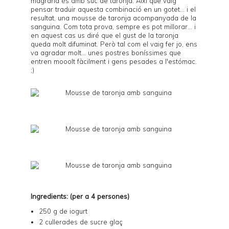
magrana és amb suc de taronja. Així que vaig
pensar traduir aquesta combinació en un gotet... i el
resultat, una mousse de taronja acompanyada de la
sanguina. Com tota prova, sempre es pot millorar... i
en aquest cas us diré que el gust de la taronja
queda molt difuminat. Però tal com el vaig fer jo, ens
va agradar molt... unes postres boníssimes que
entren mooolt fàcilment i gens pesades a l'estómac.
;)
Ingredients: (per a 4 persones)
250 g de iogurt
2 cullerades de sucre glaç