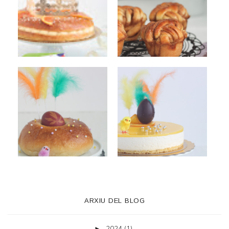
ARXIU DEL BLOG
2024
(1)
►