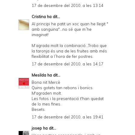
17 de desembre del 2010, a les 13:14
Cristina
ha dit...
Al principi he patit un xoc quan he llegit "
amb sanguina"...no sé que m´he
imaginat!
M¨agrada molt la combinació...Trobo que
la taronja és una de les fruites amb més
flexibilitat a l´hora de fer postres.
17 de desembre del 2010, a les 14:17
Mesilda
ha dit...
Bona nit Mercè
Quins gotets tan rebons i bonics.
M'agraden molt.
Les fotos i la presentació t'han quedat
de lo mes fines.
Besets.
17 de desembre del 2010, a les 19:41
josep
ha dit...