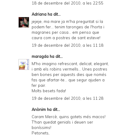
18 de desembre del 2010, a les 22:55
Adriana
ha dit...
jejeje, ma mare ja m'ha preguntat si la
podem fer... tenim taronges de l'horta i
magranes per casa... em penso que
caura com a postres de sant esteve!
19 de desembre del 2010, a les 11:18
maragda
ha dit...
M'ho imagino refrescant, delicat, elegant,
i amb els robins vermells... Unes postres
ben bones per aquests dies que només
fas que afartar-te... que segur ajuden a
fer pair.
Molts besets fada!
19 de desembre del 2010, a les 11:28
Anònim ha dit...
Caram Mercè, quins gotets més macos!
T'han quedat genials i deuen ser
boníssims!
Petonets,