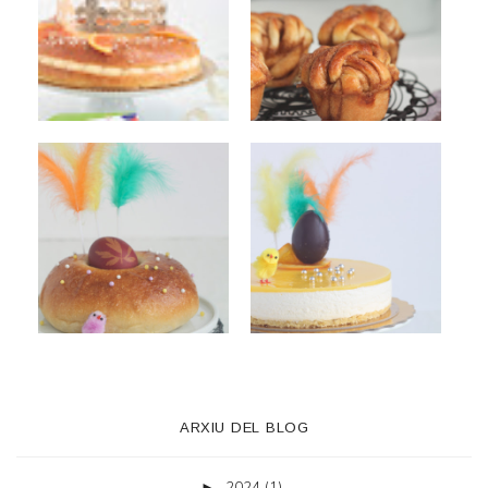
ARXIU DEL BLOG
2024
(1)
►