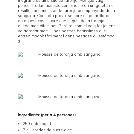
magrana és amb suc de taronja. Així que vaig
pensar traduir aquesta combinació en un gotet... i el
resultat, una mousse de taronja acompanyada de la
sanguina. Com tota prova, sempre es pot millorar... i
en aquest cas us diré que el gust de la taronja
queda molt difuminat. Però tal com el vaig fer jo, ens
va agradar molt... unes postres boníssimes que
entren mooolt fàcilment i gens pesades a l'estómac.
;)
Ingredients: (per a 4 persones)
250 g de iogurt
2 cullerades de sucre glaç