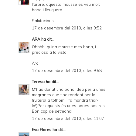
l'arbre, aquesta mousse és veu molt
bona i lleuguera.
Salutacions
17 de desembre del 2010, a les 9:52
ARA
ha dit...
Ohhhh, quina mousse mes bona, i
preciosa a la vista.
Ara.
17 de desembre del 2010, a les 9:58
Teresa
ha dit...
M'has donat una bona idea per a unes
magranes que tinc rondant per la
fruitera( a tothom li fa mandra triar-
la!)Per aquests és unes bones postres!
Bon cap de setmana!
17 de desembre del 2010, a les 11:07
Eva Flores
ha dit...