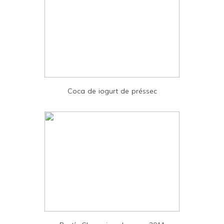
y
a
n
d
P
D
Coca de iogurt de préssec
F