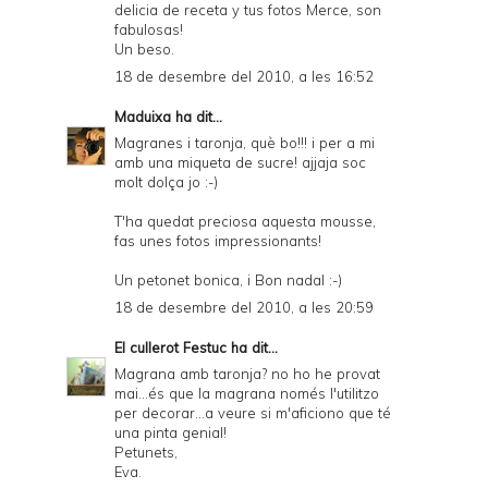
delicia de receta y tus fotos Merce, son
fabulosas!
Un beso.
18 de desembre del 2010, a les 16:52
Maduixa
ha dit...
Magranes i taronja, què bo!!! i per a mi
amb una miqueta de sucre! ajjaja soc
molt dolça jo :-)
T'ha quedat preciosa aquesta mousse,
fas unes fotos impressionants!
Un petonet bonica, i Bon nadal :-)
18 de desembre del 2010, a les 20:59
El cullerot Festuc
ha dit...
Magrana amb taronja? no ho he provat
mai...és que la magrana només l'utilitzo
per decorar...a veure si m'aficiono que té
una pinta genial!
Petunets,
Eva.