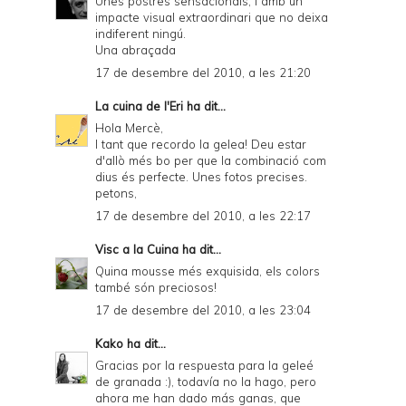
Unes postres sensacionals, i amb un
impacte visual extraordinari que no deixa
indiferent ningú.
Una abraçada
17 de desembre del 2010, a les 21:20
La cuina de l'Eri
ha dit...
Hola Mercè,
I tant que recordo la gelea! Deu estar
d'allò més bo per que la combinació com
dius és perfecte. Unes fotos precises.
petons,
17 de desembre del 2010, a les 22:17
Visc a la Cuina
ha dit...
Quina mousse més exquisida, els colors
també són preciosos!
17 de desembre del 2010, a les 23:04
Kako
ha dit...
Gracias por la respuesta para la geleé
de granada :), todavía no la hago, pero
ahora me han dado más ganas, que