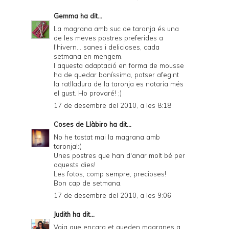
Gemma
ha dit...
La magrana amb suc de taronja és una
de les meves postres preferides a
l'hivern... sanes i delicioses, cada
setmana en mengem.
I aquesta adaptació en forma de mousse
ha de quedar boníssima, potser afegint
la ratlladura de la taronja es notaria més
el gust. Ho provaré! ;)
17 de desembre del 2010, a les 8:18
Coses de Llàbiro
ha dit...
No he tastat mai la magrana amb
taronja!:(
Unes postres que han d'anar molt bé per
aquests dies!
Les fotos, comp sempre, precioses!
Bon cap de setmana.
17 de desembre del 2010, a les 9:06
Judith
ha dit...
Vqig que encara et queden magranes a