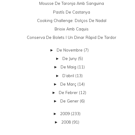
Mousse De Taronja Amb Sanguina
Pastís De Castanya
Cooking Challenge: Dolços De Nadal
Brioix Amb Caquis
Conserva De Bolets I Un Dinar Ràpid De Tardor
De Novembre
(7)
►
De Juny
(5)
►
De Maig
(11)
►
D’abril
(13)
►
De Març
(14)
►
De Febrer
(12)
►
De Gener
(6)
►
2009
(233)
►
2008
(91)
►