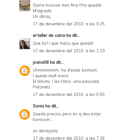
Quina mousse mes fina t'ha quedat.
M'agrada.
Un abraç
17 de desembre del 2010, a les 0:25
el taller de cuina
ha dit...
Que bo! i que maco que queda!
17 de desembre del 2010, a les 1:33
joana08
ha dit...
Uhmmmmmm, ha d'estar bonísim.
I queda molt maco.
Et felicito. I les fotos...una passada.
Petonets.
17 de desembre del 2010, a les 5:55
Sonia
ha dit...
Queda preciós pero es q deu estar
bonissim....
un abraçada,
17 de desembre del 2010, a les 7:36