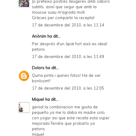
Jo prefeixo postres lleugeres amb sabors
subtils, asixí que segur que amb la
mousse suau m'agrada molt.
Gràcies per compartir la recepta!
17 de desembre del 2010, a les 11:14
Anònim ha dit...
Per després d'un àpat fort això es ideal.
petons
17 de desembre del 2010, a les 11:49
Dolors
ha dit...
Quina pinta i quines fotos! Ha de ser
boníssim!!
17 de desembre del 2010, a les 12:05
Miquel
ha dit...
genial la combinacion me gusta de
pequeño ya me lo daba mi madre solo
con yogur asi que este receta esta super
mejorado.Tendre que probarlo ya
petons
miquel