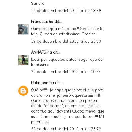
Sandra
19 de desembre del 2010, a les 13:39
Francesc
ha dit...
Quina recepta més bona!!! Segur que la
faig. Queda apuntadíssima. Gràcies
19 de desembre del 2010, a les 23:03
ANNAFS
ha dit...
Ideal per aquestes dates, segur que és
boníssima
20 de desembre del 2010, a les 19:34
Unknown
ha dit...
Qué bó!!!!! Ja saps que jo tot el que porti
ou cru no menjo, però aquesta siiiiiiiii!!!!!
Quines fotos guapa, com sempre em
quedo "anodada", el temps passa i jo
continuo aquí davant!! Guapa meva, que
us estimem molt, i ja no queda res!!!!! Mil
petonssss
20 de desembre del 2010, a les 23:22