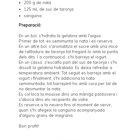
200 g de nata
125 mL de suc de taronja
sanguina
Preparació:
En un bol, s'hidrata la gelatina amb l'aigua.
Primer de tot, es semimunta la nata i es reserva.
En un altre bol, s'aromatitza el sucre amb una mica
de ratlladura de taronja tot fregant-lo amb la punta
dels dits. I a continuació, s'hi barreja el iogurt.
En un cassó, s'escalfa part del suc de taronja i s'hi
dissolt la gelatina hidratada. Es deixa refredar a
temperatura ambient. Tot seguit es barreja amb el
iogurt i finalment, s'hi addiciona la nata
semimuntada, tot barrejant-ho amb cura per tal de
no desmuntar la nata.
Es col·loca la mousse dins una màniga pastissera i
s'aboca dins els recipients de vidre.
Es reserva a la nevera fins al moment de servir,
quan s'hi afegeix la
sanguina
acompanyada
d'alguns grans de magrana.
Bon profit!