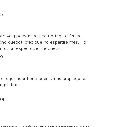
25
ta vaig pensar, aquest no trigo a fer-ho,
'ha quedat, crec que no esperaré més. Ha
ón tot un espectacle. Petonets
29
 el agar agar tiene buenísimas propiedades
a gelatina.
:05