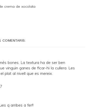
 de crema de xocolata
1 COMENTARIS:
més bones. La textura ha de ser ben
ue vinguin ganes de ficar-hi la cullera. Les
l plat al nivell que es mereix.
47
s q arribes a fer!!