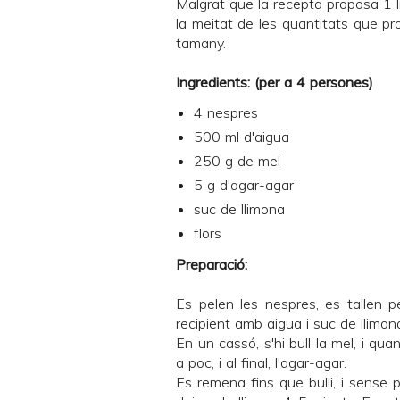
Malgrat que la recepta proposa 1 li
la meitat de les quantitats que pro
tamany.
Ingredients: (per a 4 persones)
4 nespres
500 ml d'aigua
250 g de mel
5 g d'agar-agar
suc de llimona
flors
Preparació:
Es pelen les nespres, es tallen 
recipient amb aigua i suc de llimona
En un cassó, s'hi bull la mel, i qu
a poc, i al final, l'agar-agar.
Es remena fins que bulli, i sense 