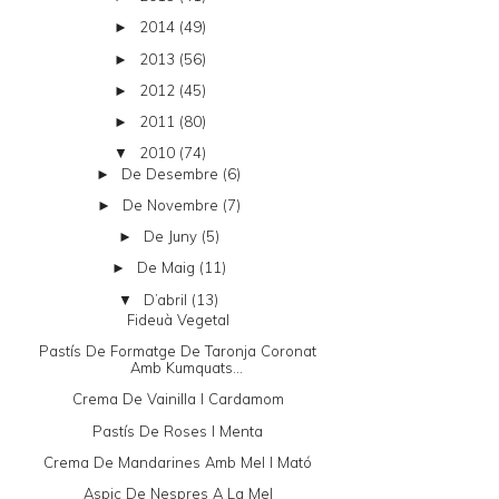
2014
(49)
►
2013
(56)
►
2012
(45)
►
2011
(80)
►
2010
(74)
▼
De Desembre
(6)
►
De Novembre
(7)
►
De Juny
(5)
►
De Maig
(11)
►
D’abril
(13)
▼
Fideuà Vegetal
Pastís De Formatge De Taronja Coronat
Amb Kumquats...
Crema De Vainilla I Cardamom
Pastís De Roses I Menta
Crema De Mandarines Amb Mel I Mató
Aspic De Nespres A La Mel