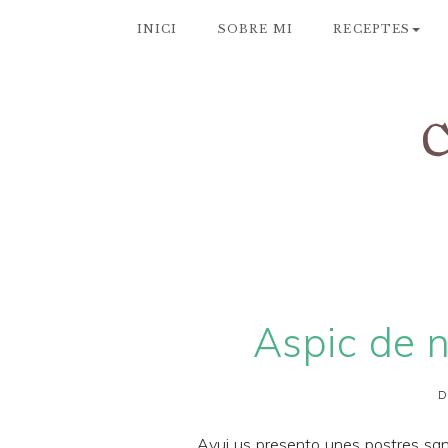
INICI
SOBRE MI
RECEPTES
Aspic de n
D
Avui us presento unes postres san