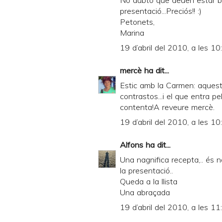
No dubto que deuen estar b
presentació...Preciós!! :)
Petonets,
Marina
19 d’abril del 2010, a les 10
mercè
ha dit...
Estic amb la Carmen: aqueste
contrastos...i el que entra pe
contenta!A reveure mercè.
19 d’abril del 2010, a les 10
Alfons
ha dit...
Una nagnifica recepta,.. és n
la presentació..
Queda a la llista
Una abraçada
19 d’abril del 2010, a les 11