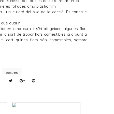
ra el cassó del foc i es deixa refredar un xic.
eres folrades amb plàstic film.
i un culleró del suc de la cocció. Es tanca el
que quallin.
iquen amb cura, i s'hi afegeixen algunes flors
r la sort de trobar flors comestibles ja a punt al
el cert quines flors són comestibles, sempre
postres