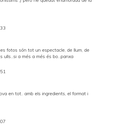
oníssims ;) però he quedat enamorada de la
:33
s fotos són tot un espectacle, de llum, de
ls ulls...si a més a més és bo...panxa
:51
ova en tot.. amb els ingredients, el format i
:07