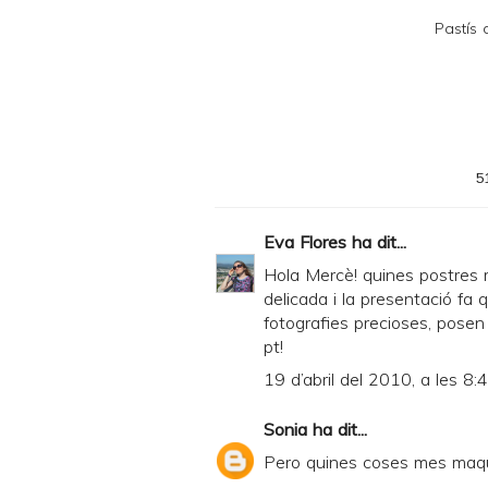
F
Pastís
5
Eva Flores
ha dit...
Hola Mercè! quines postres 
delicada i la presentació fa q
fotografies precioses, posen e
pt!
19 d’abril del 2010, a les 8:
Sonia
ha dit...
Pero quines coses mes maque