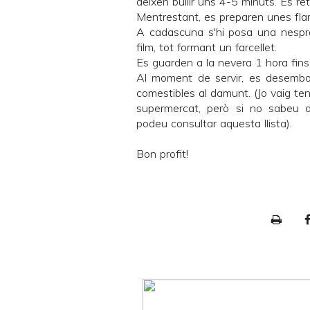
deixen bullir uns 4-5 minuts. Es reti
Mentrestant, es preparen unes flam
A cadascuna s'hi posa una nespra 
film, tot formant un farcellet.
Es guarden a la nevera 1 hora fins 
Al moment de servir, es desembol
comestibles al damunt. (Jo vaig teni
supermercat, però si no sabeu d
podeu consultar
aquesta llista
).
Bon profit!
P
r
i
n
t