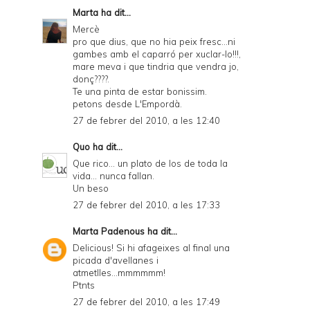
Marta
ha dit...
Mercè
pro que dius, que no hia peix fresc...ni
gambes amb el caparró per xuclar-lo!!!,
mare meva i que tindria que vendra jo,
donç????.
Te una pinta de estar bonissim.
petons desde L'Empordà.
27 de febrer del 2010, a les 12:40
Quo
ha dit...
Que rico... un plato de los de toda la
vida... nunca fallan.
Un beso
27 de febrer del 2010, a les 17:33
Marta Padenous
ha dit...
Delicious! Si hi afageixes al final una
picada d'avellanes i
atmetlles...mmmmmm!
Ptnts
27 de febrer del 2010, a les 17:49