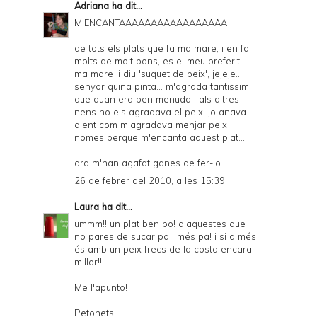
Adriana
ha dit...
M'ENCANTAAAAAAAAAAAAAAAAA
de tots els plats que fa ma mare, i en fa
molts de molt bons, es el meu preferit...
ma mare li diu 'suquet de peix', jejeje...
senyor quina pinta... m'agrada tantissim
que quan era ben menuda i als altres
nens no els agradava el peix, jo anava
dient com m'agradava menjar peix
nomes perque m'encanta aquest plat...
ara m'han agafat ganes de fer-lo...
26 de febrer del 2010, a les 15:39
Laura
ha dit...
ummm!! un plat ben bo! d'aquestes que
no pares de sucar pa i més pa! i si a més
és amb un peix frecs de la costa encara
millor!!
Me l'apunto!
Petonets!