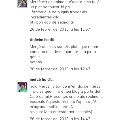
Mercè estic totalment d'acord amb tu, és
un plat per sucar-hi pa!
llàstima que no puguis trobar els
ingredientes allà.
pt i bon cap de setmana!
26 de febrer del 2010, a les 11:57
Anònim ha dit...
Merçè aquests són els plats que no em
cansaria mai de menjar....te una pinta
genial.
petons
26 de febrer del 2010, a les 12:43
mercè
ha dit...
hola Mercè, jo també m'en dic de mercè,
i fa dies que miro el teu blog a partir del
Cafè de nit.Presentes uns plats realment
exquisits.Aquesta recepta l'apunto JA!,
m'agrada molt el peix...A
reveure,Mercè(destapant cassoles).
26 de febrer del 2010, a les 14:42