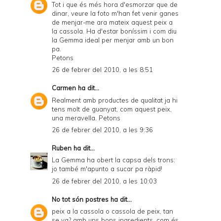
Tot i que és més hora d'esmorzar que de
dinar, veure la foto m'han fet venir ganes
de menjar-me ara mateix aquest peix a
la cassola. Ha d'estar boníssim i com diu
la Gemma ideal per menjar amb un bon
pa.
Petons
26 de febrer del 2010, a les 8:51
Carmen
ha dit...
Realment amb productes de qualitat ja hi
tens molt de guanyat, com aquest peix,
una meravella. Petons
26 de febrer del 2010, a les 9:36
Ruben
ha dit...
La Gemma ha obert la capsa dels trons:
jo també m'apunto a sucar pa ràpid!
26 de febrer del 2010, a les 10:03
No tot són postres
ha dit...
peix a la cassola o cassola de peix, tan
se va? amb uns bons ingredients, com és