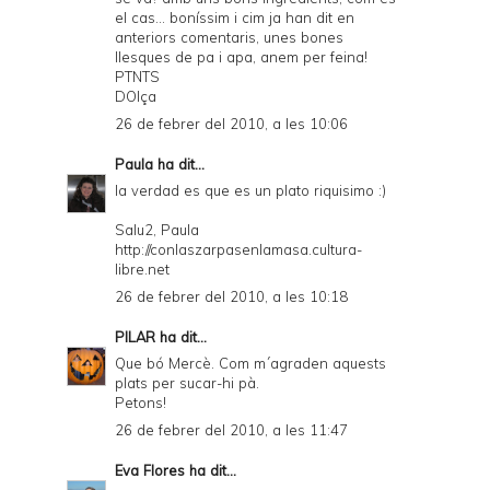
el cas... boníssim i cim ja han dit en
anteriors comentaris, unes bones
llesques de pa i apa, anem per feina!
PTNTS
DOlça
26 de febrer del 2010, a les 10:06
Paula
ha dit...
la verdad es que es un plato riquisimo :)
Salu2, Paula
http://conlaszarpasenlamasa.cultura-
libre.net
26 de febrer del 2010, a les 10:18
PILAR
ha dit...
Que bó Mercè. Com m´agraden aquests
plats per sucar-hi pà.
Petons!
26 de febrer del 2010, a les 11:47
Eva Flores
ha dit...