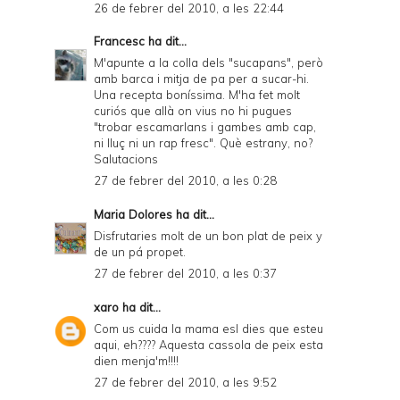
26 de febrer del 2010, a les 22:44
Francesc
ha dit...
M'apunte a la colla dels "sucapans", però
amb barca i mitja de pa per a sucar-hi.
Una recepta boníssima. M'ha fet molt
curiós que allà on vius no hi pugues
"trobar escamarlans i gambes amb cap,
ni lluç ni un rap fresc". Què estrany, no?
Salutacions
27 de febrer del 2010, a les 0:28
Maria Dolores
ha dit...
Disfrutaries molt de un bon plat de peix y
de un pá propet.
27 de febrer del 2010, a les 0:37
xaro
ha dit...
Com us cuida la mama esl dies que esteu
aqui, eh???? Aquesta cassola de peix esta
dien menja'm!!!!
27 de febrer del 2010, a les 9:52