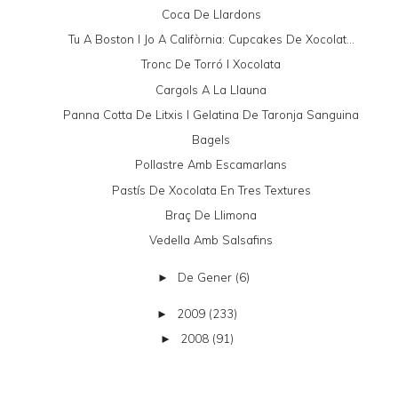
Coca De Llardons
Tu A Boston I Jo A Califòrnia: Cupcakes De Xocolat...
Tronc De Torró I Xocolata
Cargols A La Llauna
Panna Cotta De Litxis I Gelatina De Taronja Sanguina
Bagels
Pollastre Amb Escamarlans
Pastís De Xocolata En Tres Textures
Braç De Llimona
Vedella Amb Salsafins
De Gener
(6)
►
2009
(233)
►
2008
(91)
►