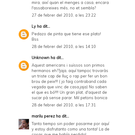
mira, així quan el menges a casa, encara
l'assaboreixes més, no et sembla?
27 de febrer del 2010, a les 23:22
Ly
ha dit...
Pedazo de pinta que tiene ese plato!
Bss
28 de febrer del 2010, a les 14:10
Unknown
ha dit...
Aquest americans i suïssos son primos
hermanos eh??jaja, aquí tampoc trovaràs
un triste cap de lluç o rap per fer un bon
brou de peix!!! ( jo faig contraband cada
vegada que vinc de casa,jaja) No saben
el que es bó!!!! Un gran plat, d'aquest de
sucar pà sense parar. Mil petons bonica
28 de febrer del 2010, a les 17:31
marilu perez
ha dit...
Tanto tiempo sin poder pasarme por aquí
y estoy disfrutanto como una tonta! La de
cosas que me había perdido!