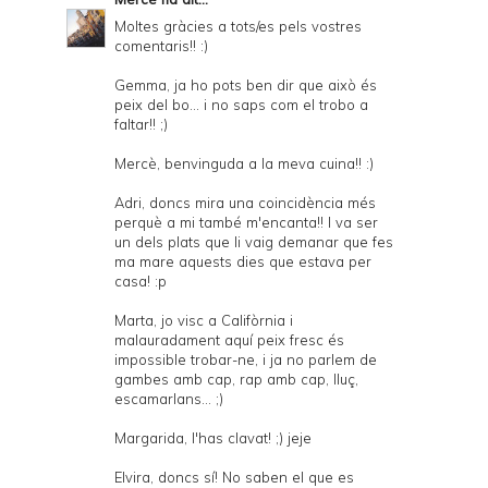
Moltes gràcies a tots/es pels vostres
comentaris!! :)
Gemma, ja ho pots ben dir que això és
peix del bo... i no saps com el trobo a
faltar!! ;)
Mercè, benvinguda a la meva cuina!! :)
Adri, doncs mira una coincidència més
perquè a mi també m'encanta!! I va ser
un dels plats que li vaig demanar que fes
ma mare aquests dies que estava per
casa! :p
Marta, jo visc a Califòrnia i
malauradament aquí peix fresc és
impossible trobar-ne, i ja no parlem de
gambes amb cap, rap amb cap, lluç,
escamarlans... ;)
Margarida, l'has clavat! ;) jeje
Elvira, doncs sí! No saben el que es