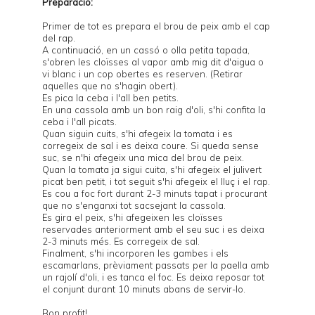
Preparació:
Primer de tot es prepara el brou de peix amb el cap
del rap.
A continuació, en un cassó o olla petita tapada,
s'obren les cloïsses al vapor amb mig dit d'aigua o
vi blanc i un cop obertes es reserven. (Retirar
aquelles que no s'hagin obert).
Es pica la ceba i l'all ben petits.
En una cassola amb un bon raig d'oli, s'hi confita la
ceba i l'all picats.
Quan siguin cuits, s'hi afegeix la tomata i es
corregeix de sal i es deixa coure. Si queda sense
suc, se n'hi afegeix una mica del brou de peix.
Quan la tomata ja sigui cuita, s'hi afegeix el julivert
picat ben petit, i tot seguit s'hi afegeix el lluç i el rap.
Es cou a foc fort durant 2-3 minuts tapat i procurant
que no s'enganxi tot sacsejant la cassola.
Es gira el peix, s'hi afegeixen les cloïsses
reservades anteriorment amb el seu suc i es deixa
2-3 minuts més. Es corregeix de sal.
Finalment, s'hi incorporen les gambes i els
escamarlans, prèviament passats per la paella amb
un rajolí d'oli, i es tanca el foc. Es deixa reposar tot
el conjunt durant 10 minuts abans de servir-lo.
Bon profit!