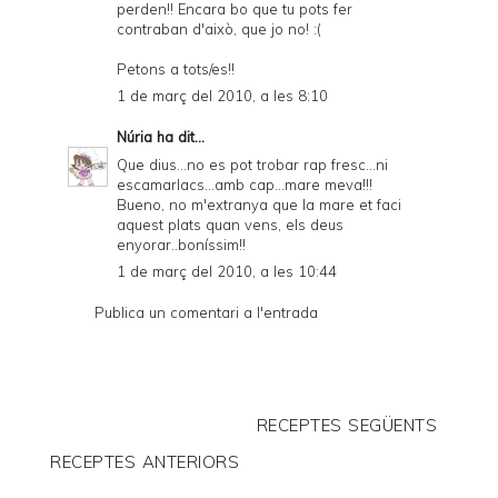
perden!! Encara bo que tu pots fer
contraban d'això, que jo no! :(
Petons a tots/es!!
1 de març del 2010, a les 8:10
Núria
ha dit...
Que dius...no es pot trobar rap fresc...ni
escamarlacs...amb cap...mare meva!!!
Bueno, no m'extranya que la mare et faci
aquest plats quan vens, els deus
enyorar..boníssim!!
1 de març del 2010, a les 10:44
Publica un comentari a l'entrada
RECEPTES SEGÜENTS
RECEPTES ANTERIORS