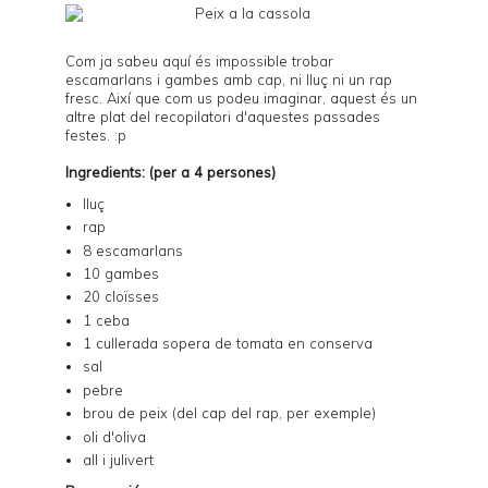
Com ja sabeu aquí és impossible trobar
escamarlans i gambes amb cap, ni lluç ni un rap
fresc. Així que com us podeu imaginar, aquest és un
altre plat del recopilatori d'aquestes passades
festes. :p
Ingredients: (per a 4 persones)
lluç
rap
8 escamarlans
10 gambes
20 cloïsses
1 ceba
1 cullerada sopera de tomata en conserva
sal
pebre
brou de peix (del cap del rap, per exemple)
oli d'oliva
all i julivert