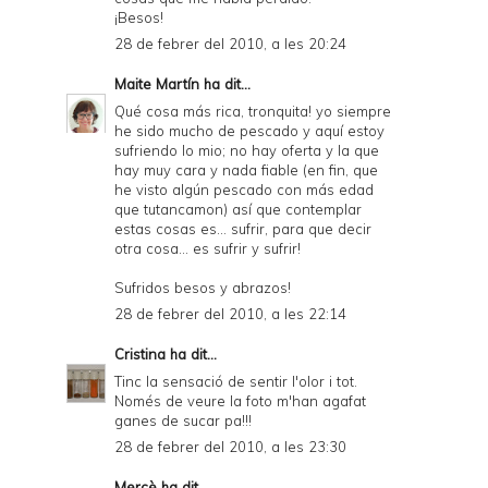
¡Besos!
28 de febrer del 2010, a les 20:24
Maite Martín
ha dit...
Qué cosa más rica, tronquita! yo siempre
he sido mucho de pescado y aquí estoy
sufriendo lo mio; no hay oferta y la que
hay muy cara y nada fiable (en fin, que
he visto algún pescado con más edad
que tutancamon) así que contemplar
estas cosas es... sufrir, para que decir
otra cosa... es sufrir y sufrir!
Sufridos besos y abrazos!
28 de febrer del 2010, a les 22:14
Cristina
ha dit...
Tinc la sensació de sentir l'olor i tot.
Només de veure la foto m'han agafat
ganes de sucar pa!!!
28 de febrer del 2010, a les 23:30
Mercè
ha dit...