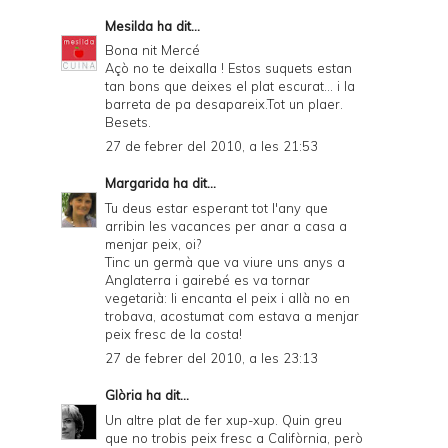
Mesilda
ha dit...
Bona nit Mercé
Açò no te deixalla ! Estos suquets estan
tan bons que deixes el plat escurat... i la
barreta de pa desapareix.Tot un plaer.
Besets.
27 de febrer del 2010, a les 21:53
Margarida
ha dit...
Tu deus estar esperant tot l'any que
arribin les vacances per anar a casa a
menjar peix, oi?
Tinc un germà que va viure uns anys a
Anglaterra i gairebé es va tornar
vegetarià: li encanta el peix i allà no en
trobava, acostumat com estava a menjar
peix fresc de la costa!
27 de febrer del 2010, a les 23:13
Glòria
ha dit...
Un altre plat de fer xup-xup. Quin greu
que no trobis peix fresc a Califòrnia, però