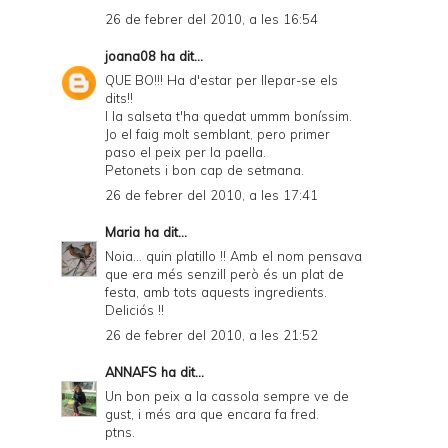
26 de febrer del 2010, a les 16:54
joana08
ha dit...
QUE BO!!! Ha d'estar per llepar-se els
dits!!
I la salseta t'ha quedat ummm boníssim.
Jo el faig molt semblant, pero primer
paso el peix per la paella.
Petonets i bon cap de setmana.
26 de febrer del 2010, a les 17:41
Maria
ha dit...
Noia... quin platillo !! Amb el nom pensava
que era més senzill però és un plat de
festa, amb tots aquests ingredients.
Deliciós !!
26 de febrer del 2010, a les 21:52
ANNAFS
ha dit...
Un bon peix a la cassola sempre ve de
gust, i més ara que encara fa fred.
ptns.