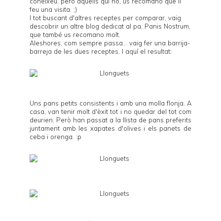
coneixeu, però aquells qui no, us recomano que li
feu una visita. ;)
I tot buscant d'altres receptes per comparar, vaig
descobrir un altre blog dedicat al pa,
Panis Nostrum
,
que també us recomano molt.
Aleshores, com sempre passa... vaig fer una barrija-
barreja de les dues receptes. I aquí el resultat:
Uns pans petits consistents i amb una molla flonja. A
casa, van tenir molt d'èxit tot i no quedar del tot com
deurien. Però han passat a la llista de pans preferits
juntament amb les
xapates d'olives
i els
panets de
ceba i orenga
. :p