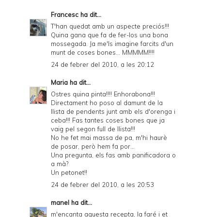
Francesc
ha dit...
T'han quedat amb un aspecte preciós!!!
Quina gana que fa de fer-los una bona
mossegada. Ja me'ls imagine farcits d'un
munt de coses bones... MMMMM!!!!
24 de febrer del 2010, a les 20:12
Maria
ha dit...
Ostres quina pinta!!!! Enhorabona!!!
Directament ho poso al damunt de la
llista de pendents junt amb els d'orenga i
ceba!!! Fas tantes coses bones que ja
vaig pel segon full de llista!!!
No he fet mai massa de pa, m'hi haurè
de posar, però hem fa por...
Una pregunta, els fas amb panificadora o
a mà?
Un petonet!!
24 de febrer del 2010, a les 20:53
manel
ha dit...
m'encanta aquesta recepta, la faré i et