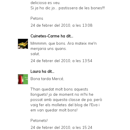
deliciosa es veu.
Si ja ho dic jo... pastissera de les bones!!!
Petons
24 de febrer del 2010, a les 13:08
Cuinetes-Carme
ha dit...
Mmmmm, que bons. Ara mateix me'n
menjaria uns quans.
salut,
24 de febrer del 2010, a les 13:54
Laura
ha dit...
Bona tarda Mercé,
T'han quedat molt bons aquests
llonguets! jo de moment no m'hi he
possat amb aquesta classe de pa, però
vaig fer els molletes del blog de l'Eva i
em van quedar molt bons!
Petonets!
24 de febrer del 2010, a les 15:24