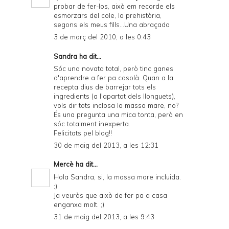
probar de fer-los, això em recorde els
esmorzars del cole, la prehistòria,
segons els meus fills...Una abraçada
3 de març del 2010, a les 0:43
Sandra ha dit...
Sóc una novata total, però tinc ganes
d'aprendre a fer pa casolà. Quan a la
recepta dius de barrejar tots els
ingredients (a l'apartat dels llonguets),
vols dir tots inclosa la massa mare, no?
És una pregunta una mica tonta, però en
sóc totalment inexperta.
Felicitats pel blog!!
30 de maig del 2013, a les 12:31
Mercè
ha dit...
Hola Sandra, si, la massa mare incluida.
:)
Ja veuràs que això de fer pa a casa
enganxa molt. ;)
31 de maig del 2013, a les 9:43