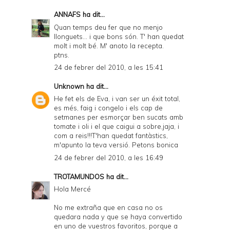
ANNAFS
ha dit...
Quan temps deu fer que no menjo
llonguets... i que bons són. T' han quedat
molt i molt bé. M' anoto la recepta.
ptns.
24 de febrer del 2010, a les 15:41
Unknown
ha dit...
He fet els de Eva, i van ser un éxit total,
es més, faig i congelo i els cap de
setmanes per esmorçar ben sucats amb
tomate i oli i el que caigui a sobre,jaja, i
com a reis!!!T'han quedat fantàstics,
m'apunto la teva versió. Petons bonica
24 de febrer del 2010, a les 16:49
TROTAMUNDOS
ha dit...
Hola Mercé
No me extraña que en casa no os
quedara nada y que se haya convertido
en uno de vuestros favoritos, porque a