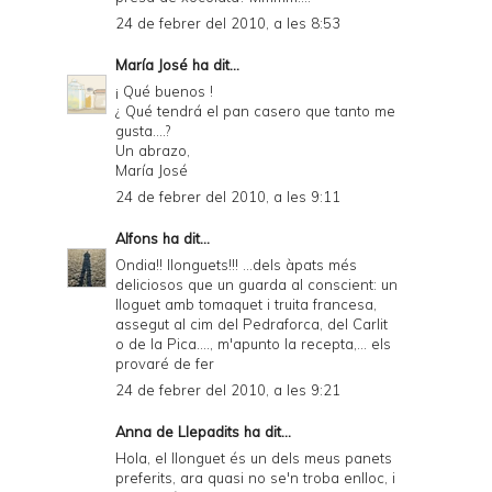
24 de febrer del 2010, a les 8:53
María José
ha dit...
¡ Qué buenos !
¿ Qué tendrá el pan casero que tanto me
gusta....?
Un abrazo,
María José
24 de febrer del 2010, a les 9:11
Alfons
ha dit...
Ondia!! llonguets!!! ...dels àpats més
deliciosos que un guarda al conscient: un
lloguet amb tomaquet i truita francesa,
assegut al cim del Pedraforca, del Carlit
o de la Pica...., m'apunto la recepta,... els
provaré de fer
24 de febrer del 2010, a les 9:21
Anna de Llepadits
ha dit...
Hola, el llonguet és un dels meus panets
preferits, ara quasi no se'n troba enlloc, i