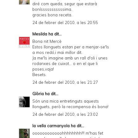
diré com queda, segur que estarà
bonísssssssssssima.
gracies bona receta.
24 de febrer del 2010, a les 20:55
Mesilda
ha dit...
Bona nit Mercè
Estos llonguets estan per a menjar-se'ls
a mos redó,i mai millor dit.
Ja me'ls imagine amb un rall d'oli i unes
rodanxes de cuixot... o en el que li
poses,vaja!
Besets.
24 de febrer del 2010, a les 21:27
Glòria
ha dit...
Són una mica entretinguts aquests
llonguets, però la recompensa és bona!
24 de febrer del 2010, a les 23:02
la vella carmanyola
ha dit...
oooooooooooohhhhhhhh!!! m'has fet