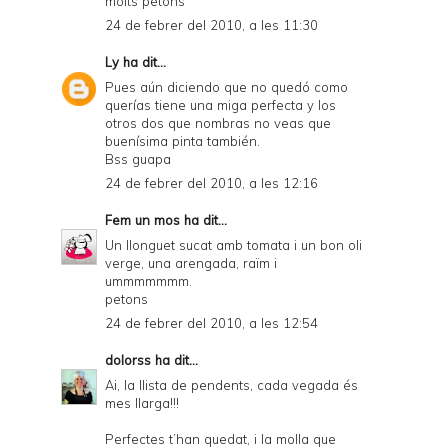
molts petons
24 de febrer del 2010, a les 11:30
Ly
ha dit...
Pues aún diciendo que no quedó como
querías tiene una miga perfecta y los
otros dos que nombras no veas que
buenísima pinta también.
Bss guapa
24 de febrer del 2010, a les 12:16
Fem un mos
ha dit...
Un llonguet sucat amb tomata i un bon oli
verge, una arengada, raïm i
ummmmmmm.
petons
24 de febrer del 2010, a les 12:54
dolorss
ha dit...
Ai, la llista de pendents, cada vegada és
mes llarga!!!
Perfectes t’han quedat, i la molla que