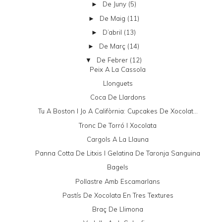
De Juny
(5)
►
De Maig
(11)
►
D’abril
(13)
►
De Març
(14)
►
De Febrer
(12)
▼
Peix A La Cassola
Llonguets
Coca De Llardons
Tu A Boston I Jo A Califòrnia: Cupcakes De Xocolat...
Tronc De Torró I Xocolata
Cargols A La Llauna
Panna Cotta De Litxis I Gelatina De Taronja Sanguina
Bagels
Pollastre Amb Escamarlans
Pastís De Xocolata En Tres Textures
Braç De Llimona