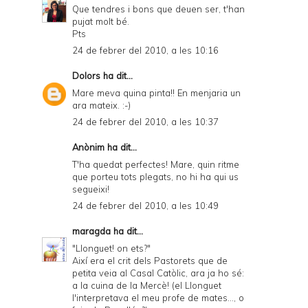
Que tendres i bons que deuen ser, t'han
pujat molt bé.
Pts
24 de febrer del 2010, a les 10:16
Dolors
ha dit...
Mare meva quina pinta!! En menjaria un
ara mateix. :-)
24 de febrer del 2010, a les 10:37
Anònim ha dit...
T'ha quedat perfectes! Mare, quin ritme
que porteu tots plegats, no hi ha qui us
segueixi!
24 de febrer del 2010, a les 10:49
maragda
ha dit...
"Llonguet! on ets?"
Així era el crit dels Pastorets que de
petita veia al Casal Catòlic, ara ja ho sé:
a la cuina de la Mercè! (el Llonguet
l'interpretava el meu profe de mates..., o