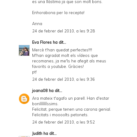
es una llàstima ja que son molt bons.
Enhorabona per la recepta!
Anna
24 de febrer del 2010, a les 9:28
Eva Flores
ha dit...
Mercè t'han quedat perfectes!!!!
M'han agradat molt els vídeos que
recomanes, ja me'ls he afegit als meus
favorits a youtube. Gràcies!
pt!
24 de febrer del 2010, a les 9:36
joana08
ha dit...
Ara mateix t'agafo un parell. Han d'estar
bonííííííííssims.
Felicitat, perque tenen una carona genial.
Felicitats i moooolts petonets.
24 de febrer del 2010, a les 9:52
Judith
ha dit...