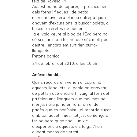
feia de Rovelló...?)
Aquest pa ha desaparegut pràcticament
dels forns i fleques i de petita
m'encantava, era el meu entrepà quan
anàvem d'excursions, a buscar bolets, a
buscar cireretes de pastor,...
Ja el vaig veure al blog de l'Eva però no
sé si m'animo a fer-ne que sóc molt poc
destre i encara em surtirien xurro-
llonguets.
Petons bonica!
24 de febrer del 2010, a les 10:55
Anònim ha dit...
Quins records em venen al cap amb
aquests llonguets...el poble on anavem
de petits i que encare hi vaig, al forn del
pa feien uns llonguets que mai mes he
menjat i ara ja no en fan...fan el de
pagès que es boníssim....el recordo sucat
amb tomaquet i fuet....tot just començo a
fer pa però quan tingui un xic
d'experiència aquests els faig....t'han
quedat macos de veritat.