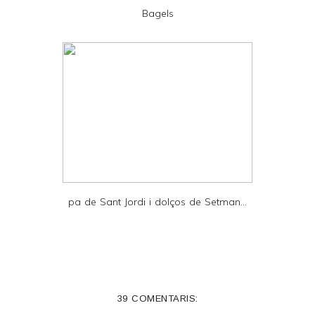
D
Bagels
F
pa de Sant Jordi i dolços de Setman...
39 COMENTARIS: