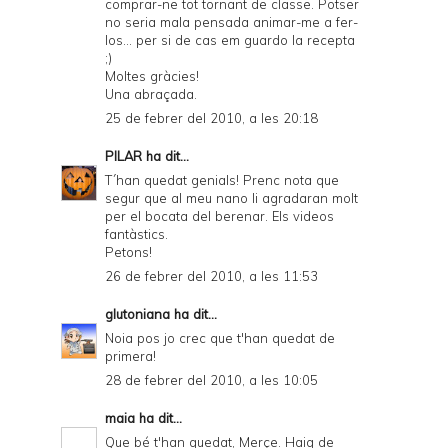
comprar-ne tot tornant de classe. Potser
no seria mala pensada animar-me a fer-
los... per si de cas em guardo la recepta
;)
Moltes gràcies!
Una abraçada.
25 de febrer del 2010, a les 20:18
PILAR
ha dit...
T´han quedat genials! Prenc nota que
segur que al meu nano li agradaran molt
per el bocata del berenar. Els videos
fantàstics.
Petons!
26 de febrer del 2010, a les 11:53
glutoniana
ha dit...
Noia pos jo crec que t'han quedat de
primera!
28 de febrer del 2010, a les 10:05
maia
ha dit...
Que bé t'han quedat, Merçe. Haig de