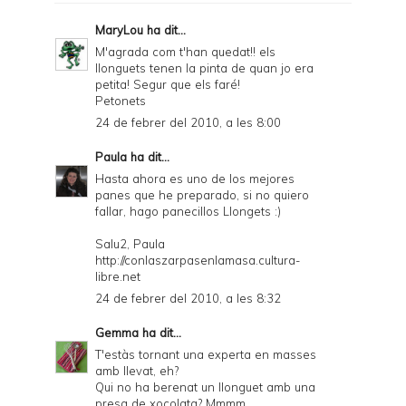
MaryLou
ha dit...
M'agrada com t'han quedat!! els
llonguets tenen la pinta de quan jo era
petita! Segur que els faré!
Petonets
24 de febrer del 2010, a les 8:00
Paula
ha dit...
Hasta ahora es uno de los mejores
panes que he preparado, si no quiero
fallar, hago panecillos Llongets :)
Salu2, Paula
http://conlaszarpasenlamasa.cultura-
libre.net
24 de febrer del 2010, a les 8:32
Gemma
ha dit...
T'estàs tornant una experta en masses
amb llevat, eh?
Qui no ha berenat un llonguet amb una
presa de xocolata? Mmmm....