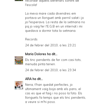
recordar aquells berenars sortint de
l'escola!
La meva mare cada divendres em
portava un llonguet amb pernil salat i jo
ja l'esperava. La resta de la setmana no
pq jo vaig fer l'E.G.B en un internat i mi
quedava a dormir tota la setmana.
Records
24 de febrer del 2010, a les 23:21
Maria Dolores
ha dit...
Els tinc pendents de fer com casi tots,
menuda pinta tenen.
24 de febrer del 2010, a les 23:34
ARA
ha dit...
Nena, t'han quedat perfectes, jo
ultimament vaig boja amb els pans, el
cas es que el faig i no poso la foto. Els
llonguets fa temps que els tinc pendents,
a veure si m'hi poso.