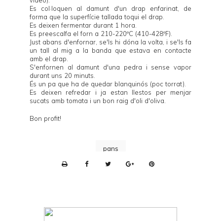
Es col·loquen al damunt d'un drap enfarinat, de
forma que la superfície tallada toqui el drap.
Es deixen fermentar durant 1 hora.
Es preescalfa el forn a 210-220ºC (410-428ºF).
Just abans d'enfornar, se'ls hi dóna la volta, i se'ls fa
un tall al mig a la banda que estava en contacte
amb el drap.
S'enfornen al damunt d'una pedra i sense vapor
durant uns 20 minuts.
És un pa que ha de quedar blanquinós (poc torrat).
Es deixen refredar i ja estan llestos per menjar
sucats amb tomata i un bon raig d'oli d'oliva.
Bon profit!
pans
P
r
i
n