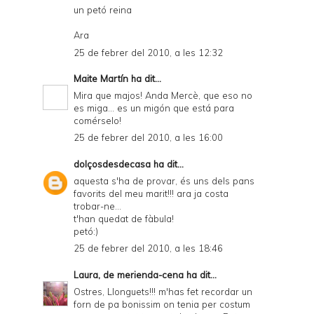
un petó reina
Ara
25 de febrer del 2010, a les 12:32
Maite Martín
ha dit...
Mira que majos! Anda Mercè, que eso no
es miga... es un migón que está para
comérselo!
25 de febrer del 2010, a les 16:00
dolçosdesdecasa
ha dit...
aquesta s'ha de provar, és uns dels pans
favorits del meu marit!!! ara ja costa
trobar-ne...
t'han quedat de fàbula!
petó:)
25 de febrer del 2010, a les 18:46
Laura, de merienda-cena
ha dit...
Ostres, Llonguets!!! m'has fet recordar un
forn de pa bonissim on tenia per costum