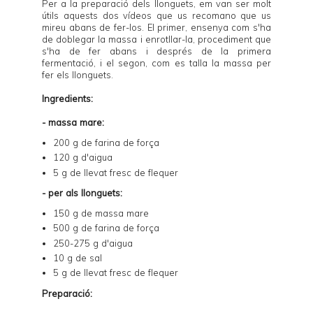
Per a la preparació dels llonguets, em van ser molt
útils aquests dos vídeos que us recomano que us
mireu abans de fer-los. El
primer
, ensenya com s'ha
de doblegar la massa i enrotllar-la, procediment que
s'ha de fer abans i després de la primera
fermentació, i el
segon
, com es talla la massa per
fer els llonguets.
Ingredients:
- massa mare:
200 g de farina de força
120 g d'aigua
5 g de llevat fresc de flequer
- per als llonguets:
150 g de massa mare
500 g de farina de força
250-275 g d'aigua
10 g de sal
5 g de llevat fresc de flequer
Preparació: