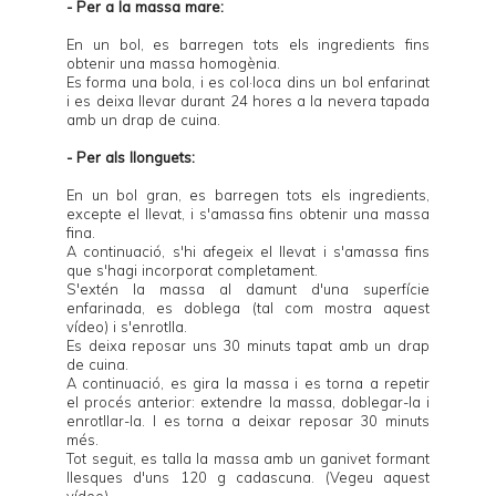
- Per a la massa mare:
En un bol, es barregen tots els ingredients fins
obtenir una massa homogènia.
Es forma una bola, i es col·loca dins un bol enfarinat
i es deixa llevar durant 24 hores a la nevera tapada
amb un drap de cuina.
- Per als llonguets:
En un bol gran, es barregen tots els ingredients,
excepte el llevat, i s'amassa fins obtenir una massa
fina.
A continuació, s'hi afegeix el llevat i s'amassa fins
que s'hagi incorporat completament.
S'extén la massa al damunt d'una superfície
enfarinada, es doblega (tal com mostra
aquest
vídeo
) i s'enrotlla.
Es deixa reposar uns 30 minuts tapat amb un drap
de cuina.
A continuació, es gira la massa i es torna a repetir
el procés anterior: extendre la massa, doblegar-la i
enrotllar-la. I es torna a deixar reposar 30 minuts
més.
Tot seguit, es talla la massa amb un ganivet formant
llesques d'uns 120 g cadascuna. (Vegeu
aquest
vídeo
).