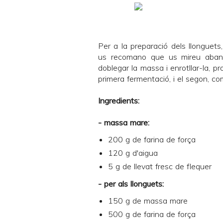
Per a la preparació dels llonguet
us recomano que us mireu abans
doblegar la massa i enrotllar-la, p
primera fermentació, i el
segon
, co
Ingredients:
- massa mare:
200 g de farina de força
120 g d'aigua
5 g de llevat fresc de flequer
- per als llonguets:
150 g de massa mare
500 g de farina de força