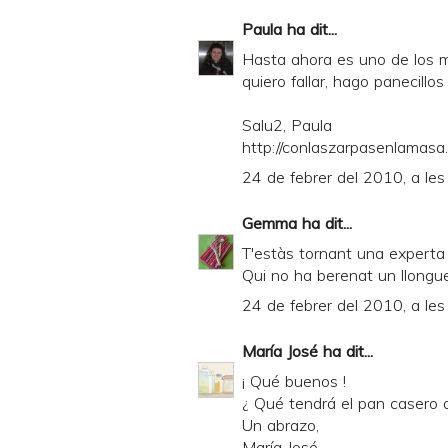
Paula
ha dit...
Hasta ahora es uno de los m
quiero fallar, hago panecillos
Salu2, Paula
http://conlaszarpasenlamasa.c
24 de febrer del 2010, a les
Gemma
ha dit...
T'estàs tornant una experta
Qui no ha berenat un llongu
24 de febrer del 2010, a les
María José
ha dit...
¡ Qué buenos !
¿ Qué tendrá el pan casero q
Un abrazo,
María José