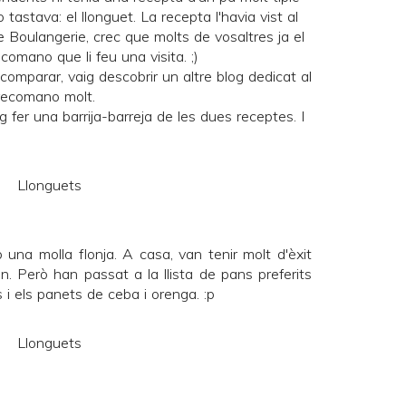
o tastava:
el llonguet
. La recepta l'havia vist al
e Boulangerie
, crec que molts de vosaltres ja el
comano que li feu una visita. ;)
 comparar, vaig descobrir un altre blog dedicat al
recomano molt.
 fer una barrija-barreja de les dues receptes. I
una molla flonja. A casa, van tenir molt d'èxit
n. Però han passat a la llista de pans preferits
s
i els
panets de ceba i orenga
. :p