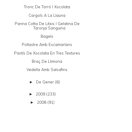
Tronc De Torró I Xocolata
Cargols A La Llauna
Panna Cotta De Litxis I Gelatina De
Taronja Sanguina
Bagels
Pollastre Amb Escamarlans
Pastís De Xocolata En Tres Textures
Braç De Llimona
Vedella Amb Salsafins
De Gener
(6)
►
2009
(233)
►
2008
(91)
►