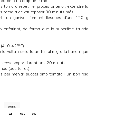
pat amb un drap de cuina.
s torna a repetir el procés anterior: extendre la
I es torna a deixar reposar 30 minuts més.
amb un ganivet formant llesques d'uns 120 g
 enfarinat, de forma que la superfície tallada
.
 (410-428ºF).
 la volta, i se'ls fa un tall al mig a la banda que
i sense vapor durant uns 20 minuts.
ós (poc torrat).
stos per menjar sucats amb tomata i un bon raig
pans