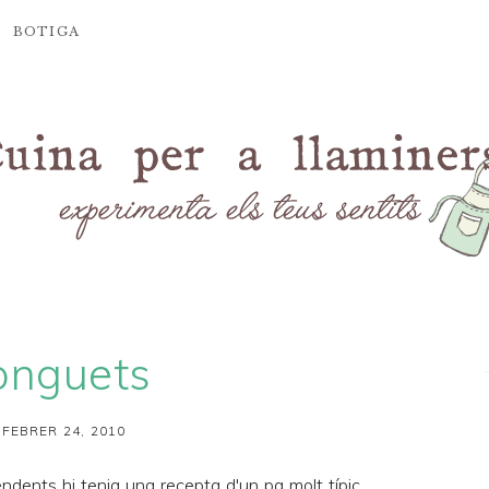
BOTIGA
onguets
 FEBRER 24, 2010
endents hi tenia una recepta d'un pa molt típic