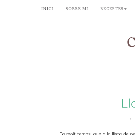
INICI
SOBRE MI
RECEPTES
Ll
DE
Fa molt temps, que a la llista de p