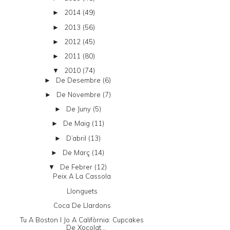
2014
(49)
►
2013
(56)
►
2012
(45)
►
2011
(80)
►
2010
(74)
▼
De Desembre
(6)
►
De Novembre
(7)
►
De Juny
(5)
►
De Maig
(11)
►
D’abril
(13)
►
De Març
(14)
►
De Febrer
(12)
▼
Peix A La Cassola
Llonguets
Coca De Llardons
Tu A Boston I Jo A Califòrnia: Cupcakes
De Xocolat...