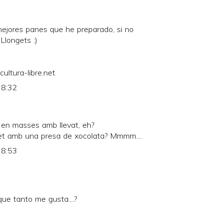
ejores panes que he preparado, si no
 Llongets :)
ultura-libre.net
 8:32
 en masses amb llevat, eh?
et amb una presa de xocolata? Mmmm....
 8:53
ue tanto me gusta....?