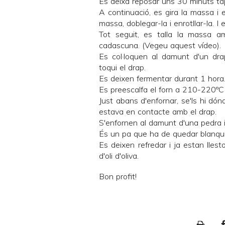
Es deixa reposar uns 30 minuts ta
A continuació, es gira la massa i e
massa, doblegar-la i enrotllar-la. 
Tot seguit, es talla la massa 
cadascuna. (Vegeu
aquest vídeo
).
Es col·loquen al damunt d'un drap
toqui el drap.
Es deixen fermentar durant 1 hora
Es preescalfa el forn a 210-220ºC
Just abans d'enfornar, se'ls hi dóna
estava en contacte amb el drap.
S'enfornen al damunt d'una pedra 
És un pa que ha de quedar blanquin
Es deixen refredar i ja estan lle
d'oli d'oliva.
Bon profit!
P