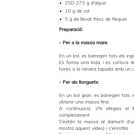
250-275 g d'aigua
10 g de sal
5 g de llevat fresc de flequer
Preparació:
- Per a la massa mare:
En un bol, es barregen tots els in
Es forma una bola, i es col·loca d
hores a la nevera tapada amb un d
- Per als llonguets:
En un bol gran, es barregen tots el
obtenir una massa fina.
A continuació, s'hi afegeix el 
completament.
S'extén la massa al damunt d'un
mostra
aquest vídeo
) i s'enrotlla.