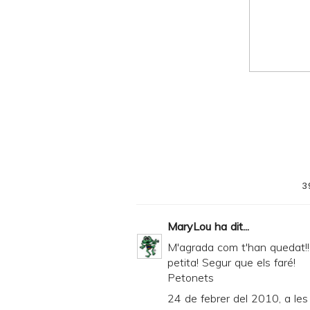
n
d
P
D
F
3
MaryLou
ha dit...
M'agrada com t'han quedat!! 
petita! Segur que els faré!
Petonets
24 de febrer del 2010, a les