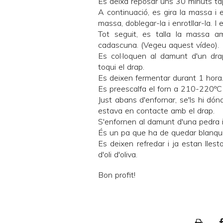
Es deixa reposar uns 30 minuts ta
A continuació, es gira la massa i e
massa, doblegar-la i enrotllar-la. 
Tot seguit, es talla la massa 
cadascuna. (Vegeu
aquest vídeo
).
Es col·loquen al damunt d'un drap
toqui el drap.
Es deixen fermentar durant 1 hora
Es preescalfa el forn a 210-220ºC
Just abans d'enfornar, se'ls hi dóna
estava en contacte amb el drap.
S'enfornen al damunt d'una pedra 
És un pa que ha de quedar blanquin
Es deixen refredar i ja estan lle
d'oli d'oliva.
Bon profit!
P