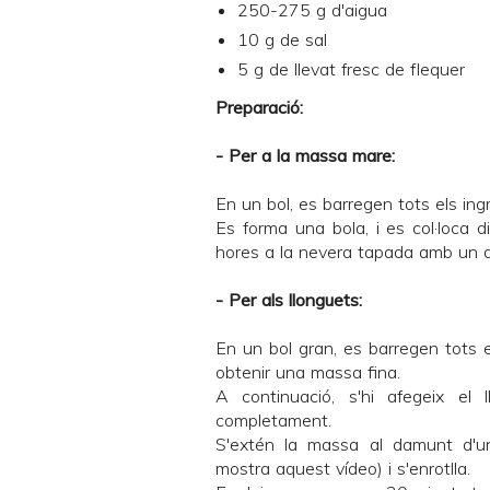
250-275 g d'aigua
10 g de sal
5 g de llevat fresc de flequer
Preparació:
- Per a la massa mare:
En un bol, es barregen tots els in
Es forma una bola, i es col·loca d
hores a la nevera tapada amb un d
- Per als llonguets:
En un bol gran, es barregen tots el
obtenir una massa fina.
A continuació, s'hi afegeix el 
completament.
S'extén la massa al damunt d'un
mostra
aquest vídeo
) i s'enrotlla.