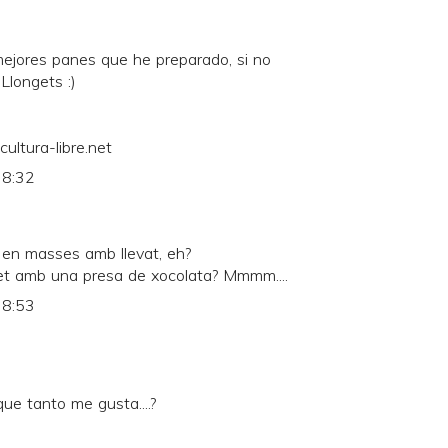
ejores panes que he preparado, si no
 Llongets :)
ultura-libre.net
 8:32
 en masses amb llevat, eh?
et amb una presa de xocolata? Mmmm....
 8:53
ue tanto me gusta....?