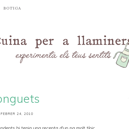
BOTIGA
onguets
 FEBRER 24, 2010
endents hi tenia una recepta d'un pa molt típic