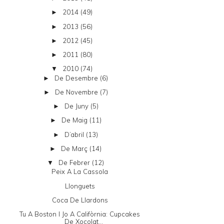
2014
(49)
►
2013
(56)
►
2012
(45)
►
2011
(80)
►
2010
(74)
▼
De Desembre
(6)
►
De Novembre
(7)
►
De Juny
(5)
►
De Maig
(11)
►
D’abril
(13)
►
De Març
(14)
►
De Febrer
(12)
▼
Peix A La Cassola
Llonguets
Coca De Llardons
Tu A Boston I Jo A Califòrnia: Cupcakes
De Xocolat...