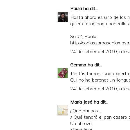
Paula
ha dit...
Hasta ahora es uno de los m
quiero fallar, hago panecillos
Salu2, Paula
http://conlaszarpasenlamasa.c
24 de febrer del 2010, a les
Gemma
ha dit...
T'estàs tornant una experta
Qui no ha berenat un llongu
24 de febrer del 2010, a les
María José
ha dit...
¡ Qué buenos !
¿ Qué tendrá el pan casero q
Un abrazo,
María José