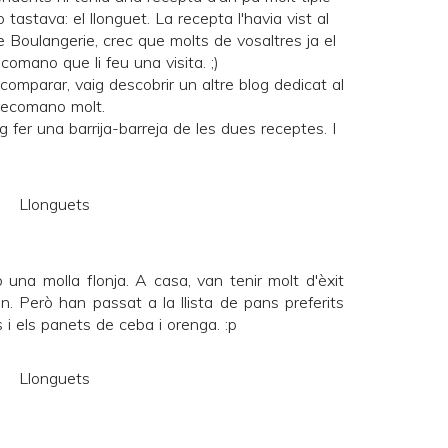
o tastava:
el llonguet
. La recepta l'havia vist al
e Boulangerie
, crec que molts de vosaltres ja el
comano que li feu una visita. ;)
 comparar, vaig descobrir un altre blog dedicat al
recomano molt.
 fer una barrija-barreja de les dues receptes. I
una molla flonja. A casa, van tenir molt d'èxit
n. Però han passat a la llista de pans preferits
s
i els
panets de ceba i orenga
. :p