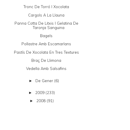
Tronc De Torró I Xocolata
Cargols A La Llauna
Panna Cotta De Litxis I Gelatina De
Taronja Sanguina
Bagels
Pollastre Amb Escamarlans
Pastís De Xocolata En Tres Textures
Braç De Llimona
Vedella Amb Salsafins
De Gener
(6)
►
2009
(233)
►
2008
(91)
►