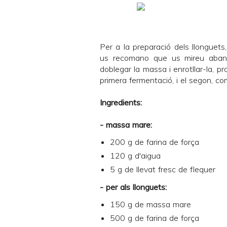
Per a la preparació dels llonguet
us recomano que us mireu abans
doblegar la massa i enrotllar-la, p
primera fermentació, i el
segon
, co
Ingredients:
- massa mare:
200 g de farina de força
120 g d'aigua
5 g de llevat fresc de flequer
- per als llonguets:
150 g de massa mare
500 g de farina de força