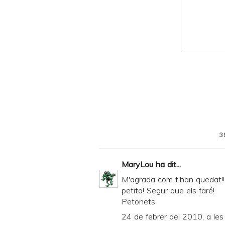
n
d
P
D
F
3
MaryLou
ha dit...
M'agrada com t'han quedat!! 
petita! Segur que els faré!
Petonets
24 de febrer del 2010, a les