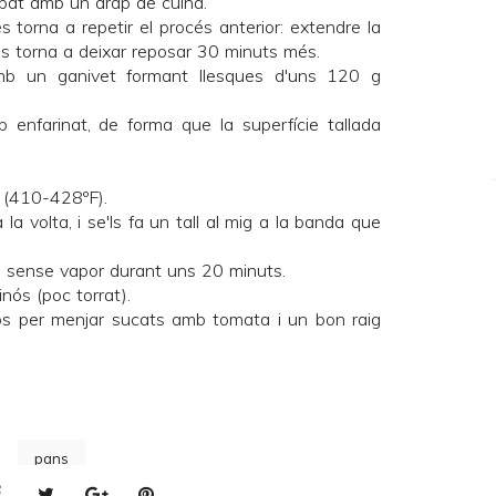
pat amb un drap de cuina.
s torna a repetir el procés anterior: extendre la
I es torna a deixar reposar 30 minuts més.
amb un ganivet formant llesques d'uns 120 g
 enfarinat, de forma que la superfície tallada
.
 (410-428ºF).
 la volta, i se'ls fa un tall al mig a la banda que
i sense vapor durant uns 20 minuts.
ós (poc torrat).
stos per menjar sucats amb tomata i un bon raig
pans