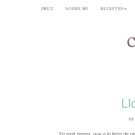
INICI
SOBRE MI
RECEPTES
Ll
DE
Fa molt temps, que a la llista de p