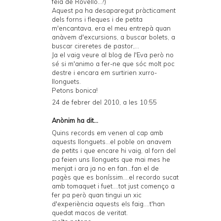
feia de Rovelló...?)
Aquest pa ha desaparegut pràcticament
dels forns i fleques i de petita
m'encantava, era el meu entrepà quan
anàvem d'excursions, a buscar bolets, a
buscar cireretes de pastor,...
Ja el vaig veure al blog de l'Eva però no
sé si m'animo a fer-ne que sóc molt poc
destre i encara em surtirien xurro-
llonguets.
Petons bonica!
24 de febrer del 2010, a les 10:55
Anònim ha dit...
Quins records em venen al cap amb
aquests llonguets...el poble on anavem
de petits i que encare hi vaig, al forn del
pa feien uns llonguets que mai mes he
menjat i ara ja no en fan...fan el de
pagès que es boníssim....el recordo sucat
amb tomaquet i fuet....tot just començo a
fer pa però quan tingui un xic
d'experiència aquests els faig....t'han
quedat macos de veritat.