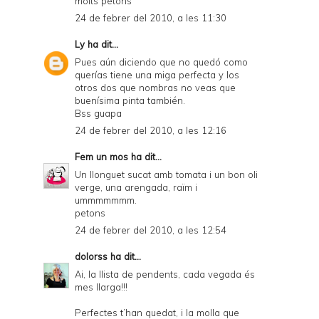
molts petons
24 de febrer del 2010, a les 11:30
Ly
ha dit...
Pues aún diciendo que no quedó como
querías tiene una miga perfecta y los
otros dos que nombras no veas que
buenísima pinta también.
Bss guapa
24 de febrer del 2010, a les 12:16
Fem un mos
ha dit...
Un llonguet sucat amb tomata i un bon oli
verge, una arengada, raïm i
ummmmmmm.
petons
24 de febrer del 2010, a les 12:54
dolorss
ha dit...
Ai, la llista de pendents, cada vegada és
mes llarga!!!
Perfectes t’han quedat, i la molla que