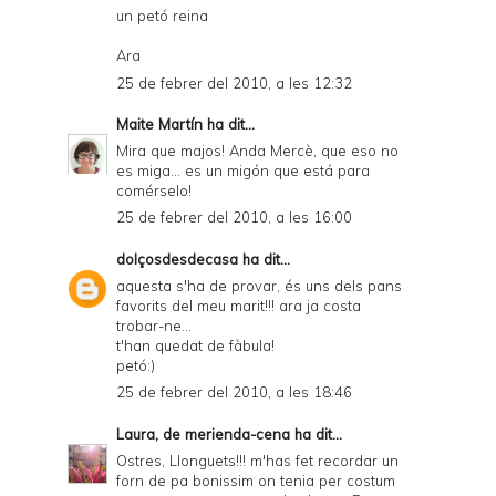
un petó reina
Ara
25 de febrer del 2010, a les 12:32
Maite Martín
ha dit...
Mira que majos! Anda Mercè, que eso no
es miga... es un migón que está para
comérselo!
25 de febrer del 2010, a les 16:00
dolçosdesdecasa
ha dit...
aquesta s'ha de provar, és uns dels pans
favorits del meu marit!!! ara ja costa
trobar-ne...
t'han quedat de fàbula!
petó:)
25 de febrer del 2010, a les 18:46
Laura, de merienda-cena
ha dit...
Ostres, Llonguets!!! m'has fet recordar un
forn de pa bonissim on tenia per costum