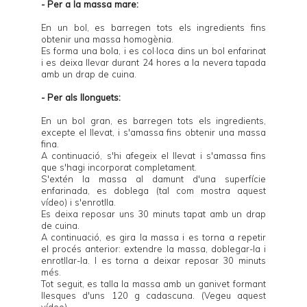
- Per a la massa mare:
En un bol, es barregen tots els ingredients fins
obtenir una massa homogènia.
Es forma una bola, i es col·loca dins un bol enfarinat
i es deixa llevar durant 24 hores a la nevera tapada
amb un drap de cuina.
- Per als llonguets:
En un bol gran, es barregen tots els ingredients,
excepte el llevat, i s'amassa fins obtenir una massa
fina.
A continuació, s'hi afegeix el llevat i s'amassa fins
que s'hagi incorporat completament.
S'extén la massa al damunt d'una superfície
enfarinada, es doblega (tal com mostra
aquest
vídeo
) i s'enrotlla.
Es deixa reposar uns 30 minuts tapat amb un drap
de cuina.
A continuació, es gira la massa i es torna a repetir
el procés anterior: extendre la massa, doblegar-la i
enrotllar-la. I es torna a deixar reposar 30 minuts
més.
Tot seguit, es talla la massa amb un ganivet formant
llesques d'uns 120 g cadascuna. (Vegeu
aquest
vídeo
).