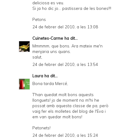
deliciosa es veu.
Si ja ho dic jo... pastissera de les bones!!!
Petons
24 de febrer del 2010, a les 13:08
Cuinetes-Carme
ha dit...
Mmmmm, que bons. Ara mateix me'n
menjaria uns quans.
salut,
24 de febrer del 2010, a les 13:54
Laura
ha dit...
Bona tarda Mercé,
T'han quedat molt bons aquests
llonguets! jo de moment no m'hi he
possat amb aquesta classe de pa, però
vaig fer els molletes del blog de l'Eva i
em van quedar molt bons!
Petonets!
24 de febrer del 2010, a les 15:24