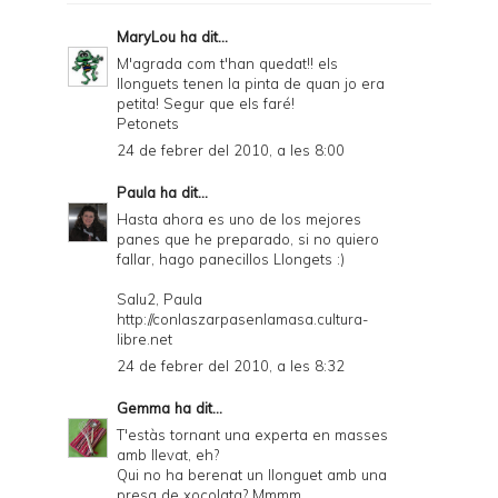
MaryLou
ha dit...
M'agrada com t'han quedat!! els
llonguets tenen la pinta de quan jo era
petita! Segur que els faré!
Petonets
24 de febrer del 2010, a les 8:00
Paula
ha dit...
Hasta ahora es uno de los mejores
panes que he preparado, si no quiero
fallar, hago panecillos Llongets :)
Salu2, Paula
http://conlaszarpasenlamasa.cultura-
libre.net
24 de febrer del 2010, a les 8:32
Gemma
ha dit...
T'estàs tornant una experta en masses
amb llevat, eh?
Qui no ha berenat un llonguet amb una
presa de xocolata? Mmmm....