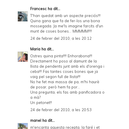
Francesc
ha dit...
T'han quedat amb un aspecte preciós!!!
Quina gana que fa de fer-los una bona
mossegada. Ja me'ls imagine farcits d'un
munt de coses bones... MMMMM!!!!
24 de febrer del 2010, a les 20:12
Maria
ha dit...
Ostres quina pinta!!!! Enhorabona!!!
Directament ho poso al damunt de la
llista de pendents junt amb els d'orenga i
ceba!!! Fas tantes coses bones que ja
vaig pel segon full de llista!!!
No he fet mai massa de pa, m'hi haurè
de posar, però hem fa por...
Una pregunta, els fas amb panificadora o
a mà?
Un petonet!!
24 de febrer del 2010, a les 20:53
manel
ha dit...
m'encanta aquesta recepta, la faré i et