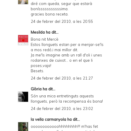
diré com queda, segur que estarà
bonísssssssssssima.
gracies bona receta.
24 de febrer del 2010, a les 20:55
Mesilda
ha dit...
Bona nit Mercè
Estos llonguets estan per a menjar-se'ls
a mos redó,i mai millor dit.
Ja me'ls imagine amb un rall d'oli i unes
rodanxes de cuixot... o en el que li
poses,vaja!
Besets.
24 de febrer del 2010, a les 21:27
Glòria
ha dit...
Són una mica entretinguts aquests
llonguets, però la recompensa és bona!
24 de febrer del 2010, a les 23:02
la vella carmanyola
ha dit...
oooooooooooohhhhhhhh!!! m'has fet