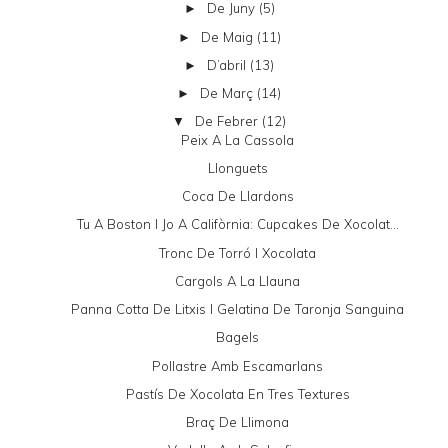
De Juny
(5)
►
De Maig
(11)
►
D’abril
(13)
►
De Març
(14)
►
De Febrer
(12)
▼
Peix A La Cassola
Llonguets
Coca De Llardons
Tu A Boston I Jo A Califòrnia: Cupcakes De Xocolat...
Tronc De Torró I Xocolata
Cargols A La Llauna
Panna Cotta De Litxis I Gelatina De Taronja Sanguina
Bagels
Pollastre Amb Escamarlans
Pastís De Xocolata En Tres Textures
Braç De Llimona