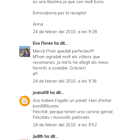
es una llàstima ja que son molt bons.
Enhorabona per la recepta!
Anna
24 de febrer del 2010, a les 9:28
Eva Flores
ha dit...
Mercè t'han quedat perfectes!!!!
M'han agradat molt els vídeos que
recomanes, ja me'ls he afegit als meus
favorits a youtube. Gràcies!
pt!
24 de febrer del 2010, a les 9:36
joana08
ha dit...
Ara mateix t'agafo un parell. Han d'estar
bonííííííííssims.
Felicitat, perque tenen una carona genial.
Felicitats i moooolts petonets.
24 de febrer del 2010, a les 9:52
Judith
ha dit...