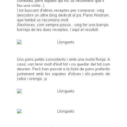
coneixeu, però aquells qui no, us recomano que li
feu una visita. ;)
I tot buscant d'altres receptes per comparar, vaig
descobrir un altre blog dedicat al pa,
Panis Nostrum
,
que també us recomano molt.
Aleshores, com sempre passa... vaig fer una barrija-
barreja de les dues receptes. I aquí el resultat:
Uns pans petits consistents i amb una molla flonja. A
casa, van tenir molt d'èxit tot i no quedar del tot com
deurien. Però han passat a la llista de pans preferits
juntament amb les
xapates d'olives
i els
panets de
ceba i orenga
. :p