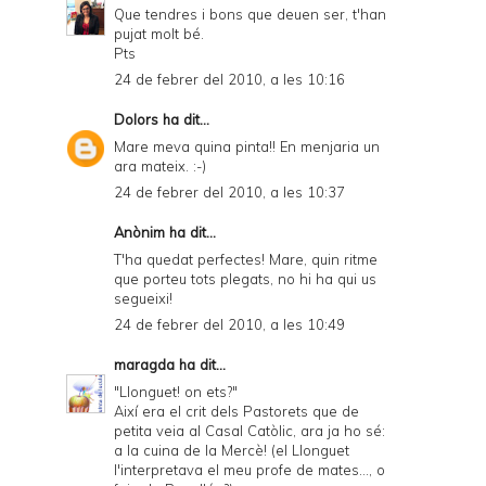
Que tendres i bons que deuen ser, t'han
pujat molt bé.
Pts
24 de febrer del 2010, a les 10:16
Dolors
ha dit...
Mare meva quina pinta!! En menjaria un
ara mateix. :-)
24 de febrer del 2010, a les 10:37
Anònim ha dit...
T'ha quedat perfectes! Mare, quin ritme
que porteu tots plegats, no hi ha qui us
segueixi!
24 de febrer del 2010, a les 10:49
maragda
ha dit...
"Llonguet! on ets?"
Així era el crit dels Pastorets que de
petita veia al Casal Catòlic, ara ja ho sé:
a la cuina de la Mercè! (el Llonguet
l'interpretava el meu profe de mates..., o