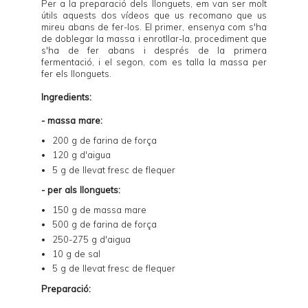
Per a la preparació dels llonguets, em van ser molt
útils aquests dos vídeos que us recomano que us
mireu abans de fer-los. El
primer
, ensenya com s'ha
de doblegar la massa i enrotllar-la, procediment que
s'ha de fer abans i després de la primera
fermentació, i el
segon
, com es talla la massa per
fer els llonguets.
Ingredients:
- massa mare:
200 g de farina de força
120 g d'aigua
5 g de llevat fresc de flequer
- per als llonguets:
150 g de massa mare
500 g de farina de força
250-275 g d'aigua
10 g de sal
5 g de llevat fresc de flequer
Preparació: