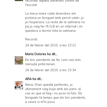
recordar aquells berenars sortint de
l'escola!
La meva mare cada divendres em
portava un llonguet amb pernil salat i jo
ja l'esperava. La resta de la setmana no
pq jo vaig fer l'E.G.B en un internat i mi
quedava a dormir tota la setmana.
Records
24 de febrer del 2010, a les 23:21
Maria Dolores
ha dit...
Els tinc pendents de fer com casi tots,
menuda pinta tenen.
24 de febrer del 2010, a les 23:34
ARA
ha dit...
Nena, t'han quedat perfectes, jo
ultimament vaig boja amb els pans, el
cas es que el faig i no poso la foto. Els
llonguets fa temps que els tinc pendents,
a veure si m'hi poso.