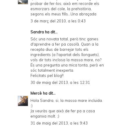
probar de fer-los, això em recorde els
esmorzars del cole, la prehistòria,
segons els meus fills...Una abraçada
3 de març del 2010, a les 0:43
Sandra ha dit...
Sóc una novata total, però tinc ganes
d'aprendre a fer pa casolà. Quan a la
recepta dius de barrejar tots els
ingredients (a l'apartat dels llonguets),
vols dir tots inclosa la massa mare, no?
És una pregunta una mica tonta, però en
sóc totalment inexperta.
Felicitats pel blog!!
30 de maig del 2013, a les 12:31
Mercè
ha dit...
Hola Sandra, si, la massa mare incluida.
:)
Ja veuràs que això de fer pa a casa
enganxa molt. ;)
31 de maig del 2013, a les 9:43