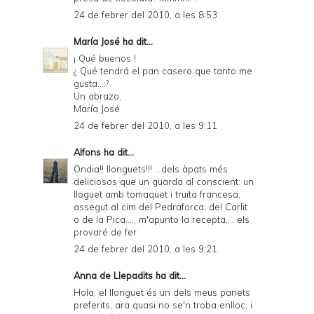
24 de febrer del 2010, a les 8:53
María José
ha dit...
¡ Qué buenos !
¿ Qué tendrá el pan casero que tanto me
gusta....?
Un abrazo,
María José
24 de febrer del 2010, a les 9:11
Alfons
ha dit...
Ondia!! llonguets!!! ...dels àpats més
deliciosos que un guarda al conscient: un
lloguet amb tomaquet i truita francesa,
assegut al cim del Pedraforca, del Carlit
o de la Pica...., m'apunto la recepta,... els
provaré de fer
24 de febrer del 2010, a les 9:21
Anna de Llepadits
ha dit...
Hola, el llonguet és un dels meus panets
preferits, ara quasi no se'n troba enlloc, i