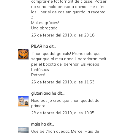
comprar-ne tot tornant de classe. Potser
no seria mala pensada animar-me a fer-
los... per si de cas em guardo la recepta
;)
Moltes gràcies!
Una abraçada.
25 de febrer del 2010, a les 20:18
PILAR
ha dit...
T´han quedat genials! Prenc nota que
segur que al meu nano li agradaran molt
per el bocata del berenar. Els videos
fantàstics.
Petons!
26 de febrer del 2010, a les 11:53
glutoniana
ha dit...
Noia pos jo crec que t'han quedat de
primera!
28 de febrer del 2010, a les 10:05
maia
ha dit...
Que bé t'han quedat, Merçe. Haig de