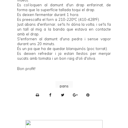
Es col·loquen al damunt d'un drap enfarinat, de
forma que la superfície tallada toqui el drap.
Es deixen fermentar durant 1 hora.
Es preescalfa el forn a 210-220ºC (410-428ºF).
Just abans d'enfornar, se'ls hi dóna la volta, i se'ls fa
un tall al mig a la banda que estava en contacte
amb el drap.
S'enfornen al damunt d'una pedra i sense vapor
durant uns 20 minuts.
És un pa que ha de quedar blanquinós (poc torrat).
Es deixen refredar i ja estan llestos per menjar
sucats amb tomata i un bon raig d'oli d'oliva.
Bon profit!
pans
P
r
i
n