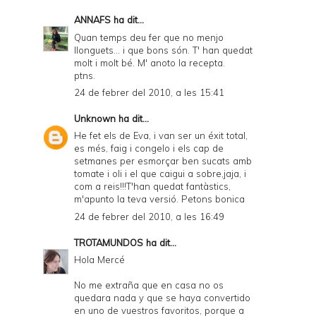
ANNAFS
ha dit...
Quan temps deu fer que no menjo
llonguets... i que bons són. T' han quedat
molt i molt bé. M' anoto la recepta.
ptns.
24 de febrer del 2010, a les 15:41
Unknown
ha dit...
He fet els de Eva, i van ser un éxit total,
es més, faig i congelo i els cap de
setmanes per esmorçar ben sucats amb
tomate i oli i el que caigui a sobre,jaja, i
com a reis!!!T'han quedat fantàstics,
m'apunto la teva versió. Petons bonica
24 de febrer del 2010, a les 16:49
TROTAMUNDOS
ha dit...
Hola Mercé
No me extraña que en casa no os
quedara nada y que se haya convertido
en uno de vuestros favoritos, porque a