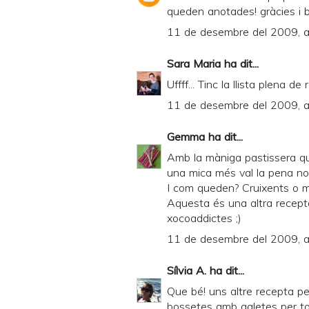
queden anotades! gràcies i
11 de desembre del 2009, a
Sara Maria
ha dit...
Uffff... Tinc la llista plena de
11 de desembre del 2009, a
Gemma
ha dit...
Amb la màniga pastissera q
una mica més val la pena nom
I com queden? Cruixents o 
Aquesta és una altra recepta
xocoaddictes ;)
11 de desembre del 2009, a
Sílvia A.
ha dit...
Que bé! uns altre recepta pe
bossetes amb galetes per t