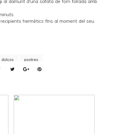
gi al damunt d'una safata de forn folrada amb
minuts.
 recipients hermètics fins al moment del seu
s dolços
postres