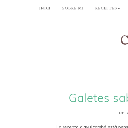
INICI
SOBRE MI
RECEPTES
Galetes sa
DE D
La recepta d'avui també està pensa