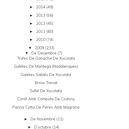
2014
(49)
►
2013
(56)
►
2012
(45)
►
2011
(80)
►
2010
(74)
►
2009
(233)
▼
De Desembre
(7)
▼
Trufes De Ganache De Xocolata
Galetes De Mantega (nadalenques)
Galetes Sablés De Xocolata
Brioix Trenat
Suflé De Xocolata
Conill Amb Compota De Codony
Panna Cotta De Peres Amb Magrana
De Novembre
(11)
►
D’octubre
(14)
►