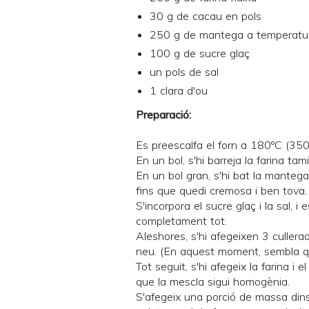
30 g de cacau en pols
250 g de mantega a temperatu
100 g de sucre glaç
un pols de sal
1 clara d'ou
Preparació:
Es preescalfa el forn a 180ºC (350
En un bol, s'hi barreja la farina t
En un bol gran, s'hi bat la mantega 
fins que quedi cremosa i ben tova.
S'incorpora el sucre glaç i la sal, i
completament tot.
Aleshores, s'hi afegeixen 3 culler
neu. (En aquest moment, sembla que
Tot seguit, s'hi afegeix la farina i 
que la mescla sigui homogènia.
S'afegeix una porció de massa dins