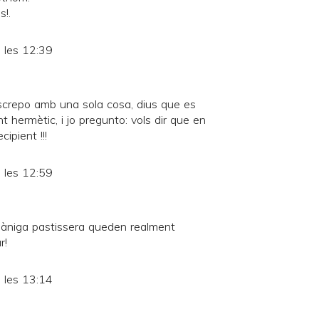
!.
 les 12:39
iscrepo amb una sola cosa, dius que es
 hermètic, i jo pregunto: vols dir que en
cipient !!!
 les 12:59
àniga pastissera queden realment
r!
 les 13:14