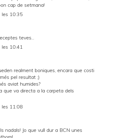
 bon cap de setmana!
 les 10:35
 receptes teves...
 les 10:41
ueden realment boniques, encara que costi
és pel resultat ;)
més aviat humides?
 que va directa a la carpeta dels
 les 11:08
ls nadals! Jo que vull dur a BCN unes
othom!