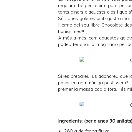
regalar o bé per tenir a punt per p
tants dinars d'aquests dies i que s'
Són unes galetes amb gust a mant
Hermé
del seu llibre
Chocolate des
boníssimes!!! ;)
A més a més, com aquestes galete
podeu fer anar la imaginació per do
Si les prepareu, us adonareu que l
posar en una màniga pastissera? D
prémer la massa cap a fora, i és mi
Ingredients: (per a unes 30 unitats
260 g de farina fluixa