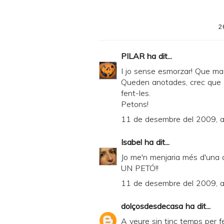
2
PILAR
ha dit...
I jo sense esmorzar! Que ma
Queden anotades, crec que 
fent-les.
Petons!
11 de desembre del 2009, a
Isabel
ha dit...
Jo me'n menjaria més d'una a
UN PETÓ!!
11 de desembre del 2009, a
dolçosdesdecasa
ha dit...
A veure sin tinc temps per fe