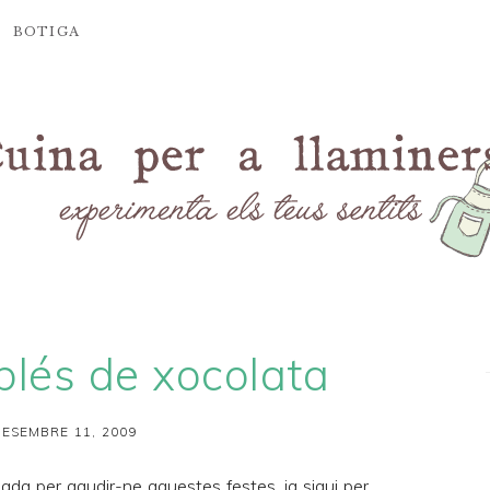
BOTIGA
blés de xocolata
ESEMBRE 11, 2009
da per gaudir-ne aquestes festes, ja sigui per