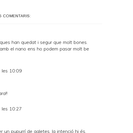
6 COMENTARIS:
ques han quedat i segur que molt bones.
amb el nano ens ho podem pasar molt be
 les 10:09
ra!!
 les 10:27
r un pupurrí de galetes, la intenció hi és,