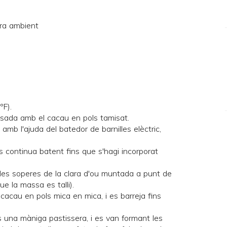
ra ambient
ºF).
amisada amb el cacau en pols tamisat.
amb l'ajuda del batedor de barnilles elèctric,
 es continua batent fins que s'hagi incorporat
ades soperes de la clara d'ou muntada a punt de
 la massa es talli).
el cacau en pols mica en mica, i es barreja fins
 una màniga pastissera, i es van formant les