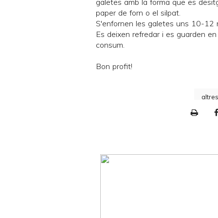
galetes amb la forma que es desit
paper de forn o el
silpat
.
S'enfornen les galetes uns 10-12 
Es deixen refredar i es guarden en
consum.
Bon profit!
altre
P
r
i
n
t
e
r
F