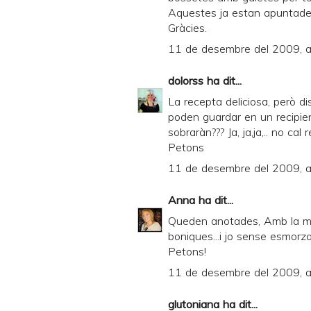
Aquestes ja estan apuntades
Gràcies.
11 de desembre del 2009, a
dolorss
ha dit...
La recepta deliciosa, però d
poden guardar en un recipient
sobraràn??? Ja, ja,ja,.. no cal re
Petons
11 de desembre del 2009, a
Anna
ha dit...
Queden anotades, Amb la m
boniques...i jo sense esmorza
Petons!
11 de desembre del 2009, a
glutoniana
ha dit...