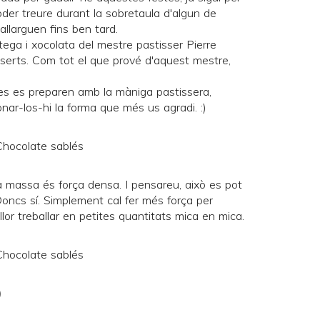
oder treure durant la sobretaula d'algun de
allarguen fins ben tard.
ega i xocolata del mestre pastisser
Pierre
serts
. Com tot el que prové d'aquest mestre,
s es preparen amb la màniga pastissera,
nar-los-hi la forma que més us agradi. :)
a massa és força densa. I pensareu, això es pot
oncs sí. Simplement cal fer més força per
llor treballar en petites quantitats mica en mica.
)