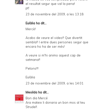
el resultat segur que val la pena!
pt!
23 de novembre del 2009, a les 13:18
Eulàlia ha dit...
Mercè!
Acabo de veure el video!! Que divertit
sembla!! I entre dues persones segur que
encara ho ha de ser més!
A veure si m'hi animo aquest cap de
setmana!!
Petons!!!
Eulàlia
23 de novembre del 2009, a les 14:01
Mesilda
ha dit...
Bon dia Mercé
Ara mateix li donaria un bon mos al teu
Strudel!.