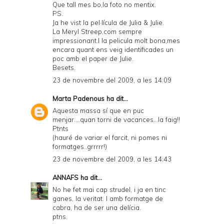
Que tall mes bo,la foto no mentix.
PS.
Ja he vist la pel·lícula de Julia & Julie.
La Meryl Streep,com sempre
impressionant.I la pelicula molt bona,mes
encara quant ens veig identificades un
poc amb el paper de Julie.
Besets.
23 de novembre del 2009, a les 14:09
Marta Padenous
ha dit...
Aquesta massa sí que en puc
menjar....quan torni de vacances...la faig!!
Ptnts
(hauré de variar el farcit, ni pomes ni
formatges..grrrrr!)
23 de novembre del 2009, a les 14:43
ANNAFS
ha dit...
No he fet mai cap strudel, i ja en tinc
ganes, la veritat. I amb formatge de
cabra, ha de ser una delícia.
ptns.