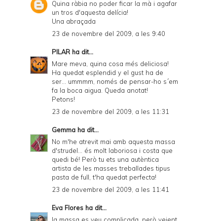
Quina ràbia no poder ficar la mà i agafar
un tros d'aquesta delícia!
Una abraçada
23 de novembre del 2009, a les 9:40
PILAR
ha dit...
Mare meva, quina cosa més deliciosa!
Ha quedat esplendid y el gust ha de
ser... ummmm, només de pensar-ho s´em
fa la boca aigua. Queda anotat!
Petons!
23 de novembre del 2009, a les 11:31
Gemma
ha dit...
No m'he atrevit mai amb aquesta massa
d'strudel... és molt laboriosa i costa que
quedi bé! Però tu ets una autèntica
artista de les masses treballades tipus
pasta de full, t'ha quedat perfecta!
23 de novembre del 2009, a les 11:41
Eva Flores
ha dit...
la massa es veu complicada, però veient