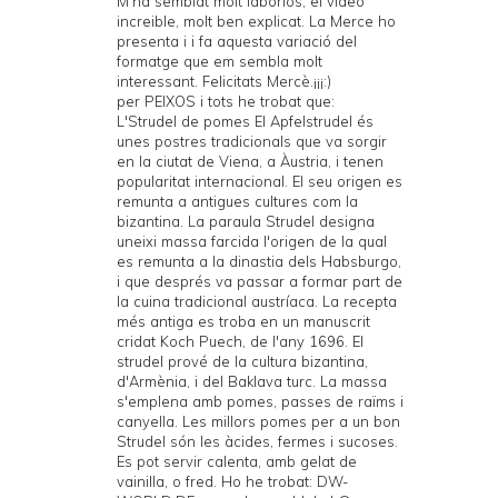
M'ha semblat molt laboriós, el video
increible, molt ben explicat. La Merce ho
presenta i i fa aquesta variació del
formatge que em sembla molt
interessant. Felicitats Mercè.¡¡¡:)
per PEIXOS i tots he trobat que:
L'Strudel de pomes El Apfelstrudel és
unes postres tradicionals que va sorgir
en la ciutat de Viena, a Àustria, i tenen
popularitat internacional. El seu origen es
remunta a antigues cultures com la
bizantina. La paraula Strudel designa
uneixi massa farcida l'origen de la qual
es remunta a la dinastia dels Habsburgo,
i que després va passar a formar part de
la cuina tradicional austríaca. La recepta
més antiga es troba en un manuscrit
cridat Koch Puech, de l'any 1696. El
strudel prové de la cultura bizantina,
d'Armènia, i del Baklava turc. La massa
s'emplena amb pomes, passes de raïms i
canyella. Les millors pomes per a un bon
Strudel són les àcides, fermes i sucoses.
Es pot servir calenta, amb gelat de
vainilla, o fred. Ho he trobat: DW-