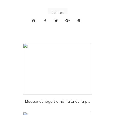
postres
P
r
i
n
t
e
r
F
r
i
e
Mousse de iogurt amb fruita de la p...
n
d