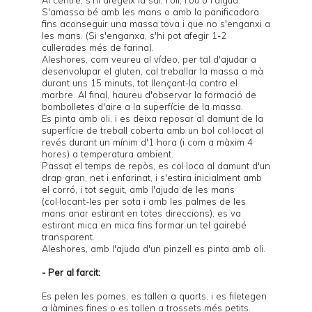
Al centre, s'hi afegeix la sal, l'oli, l'ou o l'aigua.
S'amassa bé amb les mans o amb la panificadora
fins aconseguir una massa tova i que no s'enganxi a
les mans. (Si s'enganxa, s'hi pot afegir 1-2
cullerades més de farina).
Aleshores, com veureu al vídeo, per tal d'ajudar a
desenvolupar el gluten, cal treballar la massa a mà
durant uns 15 minuts, tot llençant-la contra el
marbre. Al final, haureu d'observar la formació de
bombolletes d'aire a la superfície de la massa.
Es pinta amb oli, i es deixa reposar al damunt de la
superfície de treball coberta amb un bol col·locat al
revés durant un mínim d'1 hora (i com a màxim 4
hores) a temperatura ambient.
Passat el temps de repòs, es col·loca al damunt d'un
drap gran, net i enfarinat, i s'estira inicialment amb
el corró, i tot seguit, amb l'ajuda de les mans
(col·locant-les per sota i amb les palmes de les
mans anar estirant en totes direccions), es va
estirant mica en mica fins formar un tel gairebé
transparent.
Aleshores, amb l'ajuda d'un pinzell es pinta amb oli.
- Per al farcit:
Es pelen les pomes, es tallen a quarts, i es filetegen
a làmines fines o es tallen a trossets més petits.