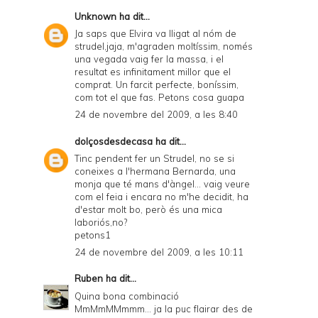
Unknown
ha dit...
Ja saps que Elvira va lligat al nóm de
strudel,jaja, m'agraden moltíssim, només
una vegada vaig fer la massa, i el
resultat es infinitament millor que el
comprat. Un farcit perfecte, boníssim,
com tot el que fas. Petons cosa guapa
24 de novembre del 2009, a les 8:40
dolçosdesdecasa
ha dit...
Tinc pendent fer un Strudel, no se si
coneixes a l'hermana Bernarda, una
monja que té mans d'àngel... vaig veure
com el feia i encara no m'he decidit, ha
d'estar molt bo, però és una mica
laboriós,no?
petons1
24 de novembre del 2009, a les 10:11
Ruben
ha dit...
Quina bona combinació
MmMmMMmmm... ja la puc flairar des de