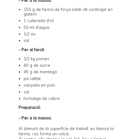
- Per a la massa:
150 g de farina de força (amb alt contingut en
gluten)
1 cullerada d'oli
50 ml d'aigua
1/2 ou
sal
- Per al farcit:
1/2 kg pomes
40 g de sucre
45 g de mantega
pa ratllat
canyella en pols
sal
formatge de cabra
Preparació:
- Per a la massa:
Al damunt de la superfície de treball, es tamisa la
farina, i es forma un volcà.