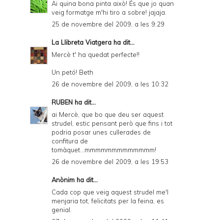
Ai quina bona pinta això! És que jo quan
veig formatge m'hi tiro a sobre! jajaja.
25 de novembre del 2009, a les 9:29
La Llibreta Viatgera
ha dit...
Mercè t' ha quedat perfecte!!
Un petó! Beth
26 de novembre del 2009, a les 10:32
RUBEN
ha dit...
ai Mercè, que bo que deu ser aquest
strudel, estic pensant però que fins i tot
podria posar unes cullerades de
confitura de
tomàquet...mmmmmmmmmmmmm!
26 de novembre del 2009, a les 19:53
Anònim ha dit...
Cada cop que veig aquest strudel me'l
menjaria tot, felicitats per la feina, es
genial.