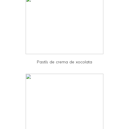
l
y
a
n
d
P
D
Pastís de crema de xocolata
F