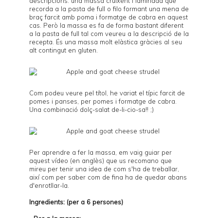
descripcions: una massa cruixent i laminada que
recorda a la pasta de full o filo formant una mena de
braç farcit amb poma i formatge de cabra en aquest
cas. Però la massa es fa de forma bastant diferent
a la pasta de full tal com veureu a la descripció de la
recepta. És una massa molt elàstica gràcies al seu
alt contingut en gluten.
Com podeu veure pel títol, he variat el típic farcit de
pomes i panses, per pomes i formatge de cabra.
Una combinació dolç-salat de-li-cio-sa!! ;)
Per aprendre a fer la massa, em vaig guiar per
aquest
vídeo
(en anglès) que us recomano que
mireu per tenir una idea de com s'ha de treballar,
així com per saber com de fina ha de quedar abans
d'enrotllar-la.
Ingredients: (per a 6 persones)