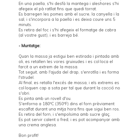
En una paella, s'hi desfà la mantega i aleshores s'hi
afegeix el pà ratllat fins que quedi torrat.
Es barregen les pomes amb el sucre, la canyella i la
sal, i s'incorpora a la paella i es deixa coure uns 5
minuts.
Es retira del foc i s'hi afegeix el formatge de cabra
(al vostre gust), i es barreja bé.
- Muntatge:
Quan la massa ja estigui ben estirada i pintada amb
oli, es retallen les vores gruixudes i es col·loca el
farcit a un extrem de la massa.
Tot seguit, amb l'ajuda del drap, s'enrotlla i es forma
l'strudel.
Al final, es retalla l'excés de massa, i els extrems es
col·loquen cap a sota per tal que durant la cocció no
s'obri.
Es pinta amb un rovell d'ou.
S'enforna a 180ºC (350ºF) dins el forn prèviament
escalfat durant una mitja hora fins que sigui ben ros.
Es retira del forn, i s'empolsima amb sucre glaç.
Es pot servir calent o fred, i es pot acompanyar amb
una crema anglesa.
Bon profit!