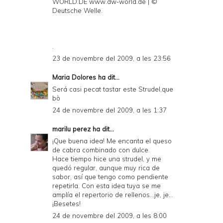
WORLD.DE www.dw-world.de | ©
Deutsche Welle.
.
23 de novembre del 2009, a les 23:56
Maria Dolores
ha dit...
Será casi pecat tastar este Strudel,que
bò
24 de novembre del 2009, a les 1:37
marilu perez
ha dit...
¡Que buena idea! Me encanta el queso
de cabra combinado con dulce.
Hace tiempo hice una strudel, y me
quedó regular, aunque muy rica de
sabor, así que tengo como pendiente
repetirla. Con esta idea tuya se me
amplía el repertorio de rellenos...je, je...
¡Besetes!
24 de novembre del 2009, a les 8:00