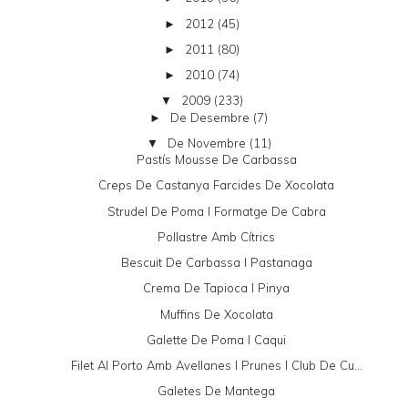
2012
(45)
►
2011
(80)
►
2010
(74)
►
2009
(233)
▼
De Desembre
(7)
►
De Novembre
(11)
▼
Pastís Mousse De Carbassa
Creps De Castanya Farcides De Xocolata
Strudel De Poma I Formatge De Cabra
Pollastre Amb Cítrics
Bescuit De Carbassa I Pastanaga
Crema De Tapioca I Pinya
Muffins De Xocolata
Galette De Poma I Caqui
Filet Al Porto Amb Avellanes I Prunes I Club De Cu...
Galetes De Mantega