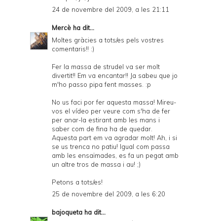
24 de novembre del 2009, a les 21:11
Mercè
ha dit...
Moltes gràcies a tots/es pels vostres
comentaris!! :)
Fer la massa de strudel va ser molt
divertit!! Em va encantar!! Ja sabeu que jo
m'ho passo pipa fent masses. :p
No us faci por fer aquesta massa! Mireu-
vos el vídeo per veure com s'ha de fer
per anar-la estirant amb les mans i
saber com de fina ha de quedar.
Aquesta part em va agradar molt! Ah, i si
se us trenca no patiu! Igual com passa
amb les ensaïmades, es fa un pegat amb
un altre tros de massa i au! ;)
Petons a tots/es!
25 de novembre del 2009, a les 6:20
bajoqueta
ha dit...