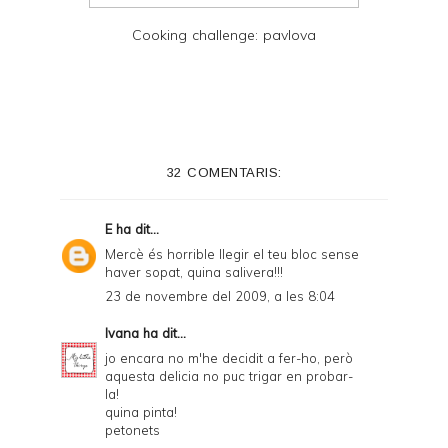
Cooking challenge: pavlova
32 COMENTARIS:
E
ha dit...
Mercè és horrible llegir el teu bloc sense
haver sopat, quina salivera!!!
23 de novembre del 2009, a les 8:04
Ivana
ha dit...
jo encara no m'he decidit a fer-ho, però
aquesta delicia no puc trigar en probar-
la!
quina pinta!
petonets