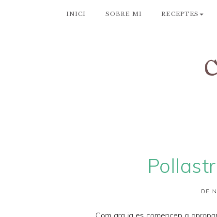
INICI
SOBRE MI
RECEPTES
Pollast
DE N
Com ara ja es comencen a apropar