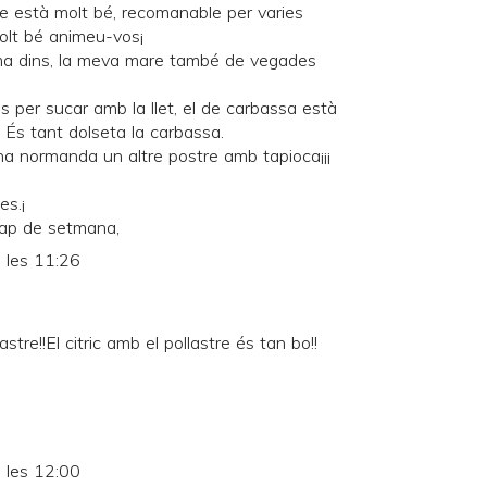
e està molt bé, recomanable per varies
 molt bé animeu-vos¡
a dins, la meva mare també de vegades
s per sucar amb la llet, el de carbassa està
 És tant dolseta la carbassa.
ina normanda un altre postre amb tapioca¡¡¡
es.¡
ap de setmana,
 les 11:26
tre!!El citric amb el pollastre és tan bo!!
 les 12:00