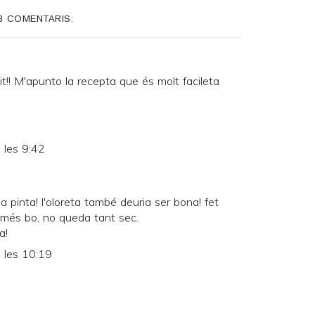
3 COMENTARIS:
t!! M'apunto la recepta que és molt facileta
 les 9:42
 pinta! l'oloreta també deuria ser bona! fet
 més bo, no queda tant sec.
a!
 les 10:19