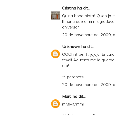
Cristina
ha dit...
Quina bona pinta!! Quan jo 
llimona que a mi m'agradava
aniversari.
20 de novembre del 2009, a
Unknown
ha dit...
OOOhh!! per fi, jajaja. Enca
teva!! Aquesta me la guardo 
era!!
** petonets!
20 de novembre del 2009, a
Marc
ha dit...
mMMMmm!!!