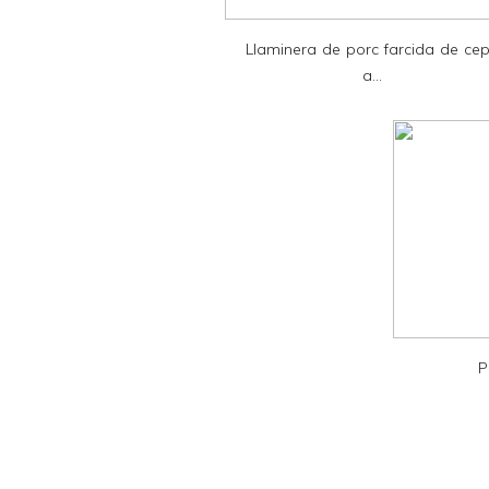
e
Llaminera de porc farcida de ce
n
a...
d
l
y
a
n
d
P
D
F
P