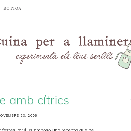
BOTIGA
re amb cítrics
OVEMBRE 20, 2009
 festes, avui us proposo una recepta que he