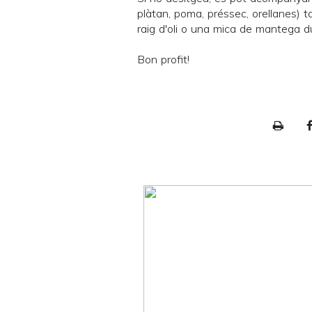
plàtan, poma, préssec, orellanes) t
raig d'oli o una mica de mantega d
Bon profit!
P
r
i
n
t
e
r
F
r
i