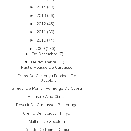
2014
(49)
►
2013
(56)
►
2012
(45)
►
2011
(80)
►
2010
(74)
►
2009
(233)
▼
De Desembre
(7)
►
De Novembre
(11)
▼
Pastís Mousse De Carbassa
Creps De Castanya Farcides De
Xocolata
Strudel De Poma I Formatge De Cabra
Pollastre Amb Cítrics
Bescuit De Carbassa I Pastanaga
Crema De Tapioca I Pinya
Muffins De Xocolata
Galette De Poma I Caqui