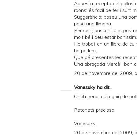
Aquesta recepta del pollastr
raons: és fàcil de fer i surt
Suggerència: poseu una pom
posa una llimona.
Per cert, buscant uns postre
molt bé i deu estar bonissim.
He trobat en un llibre de cu
ho parlem.
Que bé presentes les recept
Una abraçada Mercè i bon c
20 de novembre del 2009, a
Vanesuky
ha dit...
Ohhh nena, quin goig de pollas
Petonets preciosa,
Vanesuky.
20 de novembre del 2009, a