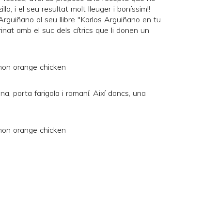
a, i el seu resultat molt lleuger i boníssim!!
Arguiñano al seu llibre "Karlos Arguiñano en tu
rinat amb el suc dels cítrics que li donen un
na, porta farigola i romaní. Així doncs, una