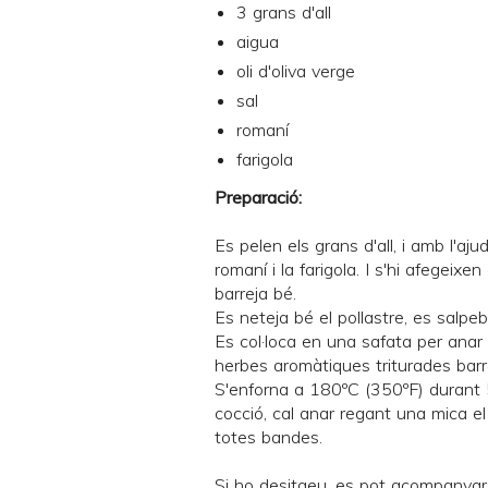
3 grans d'all
aigua
oli d'oliva verge
sal
romaní
farigola
Preparació:
Es pelen els grans d'all, i amb l'a
romaní i la farigola. I s'hi afegeixen
barreja bé.
Es neteja bé el pollastre, es salpebr
Es col·loca en una safata per anar al
herbes aromàtiques triturades bar
S'enforna a 180ºC (350ºF) durant 5
cocció, cal anar regant una mica el 
totes bandes.
Si ho desitgeu, es pot acompanyar