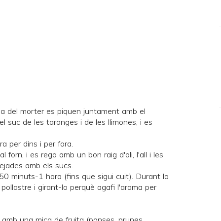
juda del morter es piquen juntament amb el
 el suc de les taronges i de les llimones, i es
a per dins i per fora.
 forn, i es rega amb un bon raig d'oli, l'all i les
rejades amb els sucs.
0 minuts-1 hora (fins que sigui cuit). Durant la
pollastre i girant-lo perquè agafi l'aroma per
 amb una mica de fruita (panses, prunes,