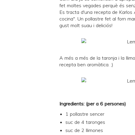
fet moltes vegades perquè és senzill
Es tracta d'una recepta de Karlos 
cocina". Un pollastre fet al forn ma
gust molt suau i deliciós!
A més a més de la taronja i la llimo
recepta ben aromàtica. ;)
Ingredients: (per a 6 persones)
1 pollastre sencer
suc de 4 taronges
suc de 2 llimones