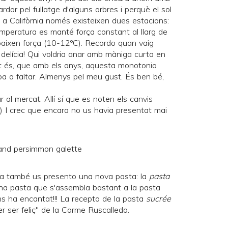
rdor pel fullatge d'alguns arbres i perquè el sol
, a Califòrnia només existeixen dues estacions:
a temperatura es manté força constant al llarg de
s baixen força (10-12ºC). Recordo quan vaig
 delícia! Qui voldria anar amb màniga curta en
t és, que amb els anys, aquesta monotonia
oba a faltar. Almenys pel meu gust. És ben bé,
al mercat. Allí sí que es noten els canvis
 :) I crec que encara no us havia presentat mai
a també us presento una nova pasta: la
pasta
Una pasta que s'assembla bastant a la pasta
s ha encantat!!! La recepta de la pasta
sucrée
er ser feliç" de la
Carme Ruscalleda
.