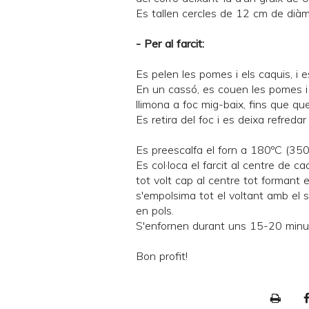
Es tallen cercles de 12 cm de diàme
- Per al farcit:
Es pelen les pomes i els caquis, i 
En un cassó, es couen les pomes i 
llimona a foc mig-baix, fins que qu
Es retira del foc i es deixa refred
Es preescalfa el forn a 180ºC (350
Es col·loca el farcit al centre de 
tot volt cap al centre tot formant 
s'empolsima tot el voltant amb el s
en pols.
S'enfornen durant uns 15-20 minut
Bon profit!
P