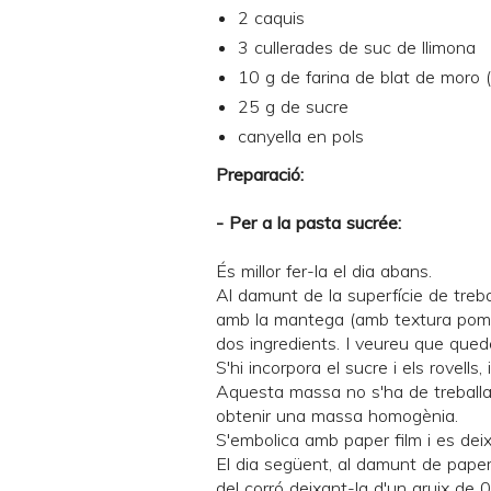
2 caquis
3 cullerades de suc de llimona
10 g de farina de blat de moro 
25 g de sucre
canyella en pols
Preparació:
- Per a la pasta sucrée:
És millor fer-la el dia abans.
Al damunt de la superfície de treball
amb la mantega (amb textura pomad
dos ingredients. I veureu que que
S'hi incorpora el sucre i els rovells, 
Aquesta massa no s'ha de treballar
obtenir una massa homogènia.
S'embolica amb paper film i es deix
El dia següent, al damunt de paper
del corró deixant-la d'un gruix de