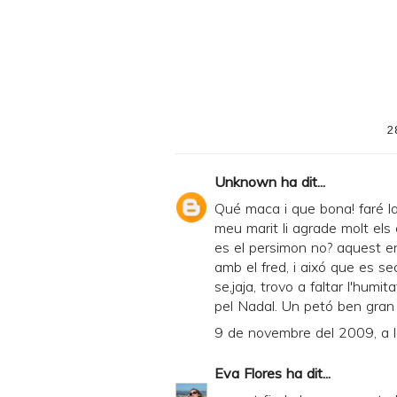
r
i
n
t
e
2
r
F
Unknown
ha dit...
r
Qué maca i que bona! faré la
i
meu marit li agrade molt els 
es el persimon no? aquest e
e
amb el fred, i aixó que es sec
n
se,jaja, trovo a faltar l'humit
d
pel Nadal. Un petó ben gran
l
9 de novembre del 2009, a 
y
Eva Flores
ha dit...
a