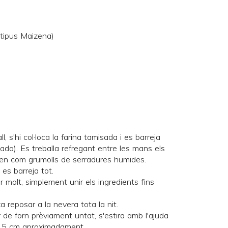
(tipus Maizena)
, s'hi col·loca la farina tamisada i es barreja
a). Es treballa refregant entre les mans els
den com grumolls de serradures humides.
i es barreja tot.
 molt, simplement unir els ingredients fins
a reposar a la nevera tota la nit.
 de forn prèviament untat, s'estira amb l'ajuda
 0.5 cm aproximadament.