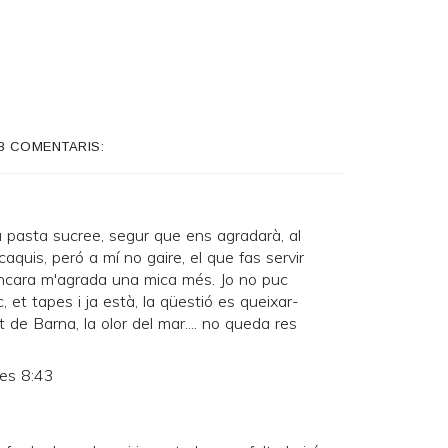
8 COMENTARIS:
 pasta sucree, segur que ens agradarà, al
caquis, peró a mí no gaire, el que fas servir
ncara m'agrada una mica més. Jo no puc
, et tapes i ja està, la qüestió es queixar-
at de Barna, la olor del mar.... no queda res
les 8:43