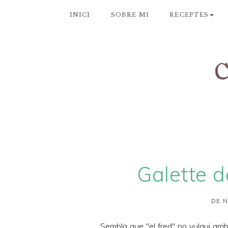
INICI
SOBRE MI
RECEPTES
Galette d
DE N
Sembla que "el fred" no vulgui arr