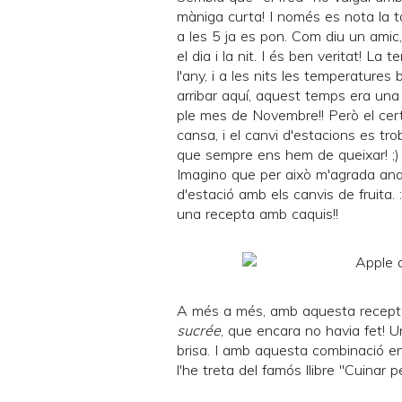
màniga curta! I només es nota la ta
a les 5 ja es pon. Com diu un amic
el dia i la nit. I és ben veritat! L
l'any, i a les nits les temperature
arribar aquí, aquest temps era una
ple mes de Novembre!! Però el cer
cansa, i el canvi d'estacions es tr
que sempre ens hem de queixar! ;)
Imagino que per això m'agrada anar 
d'estació amb els canvis de fruita.
una recepta amb caquis!!
A més a més, amb aquesta recept
sucrée
, que encara no havia fet! 
brisa. I amb aquesta combinació en
l'he treta del famós llibre "Cuinar p