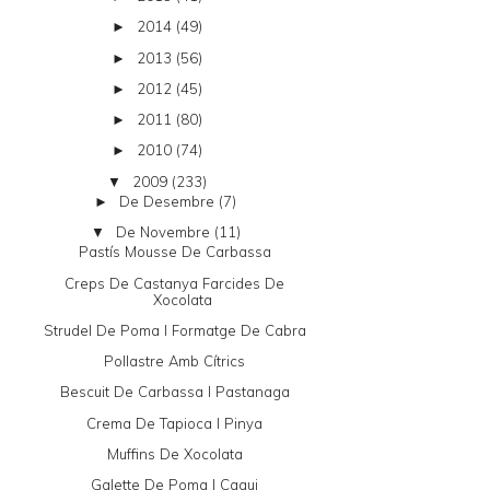
2014
(49)
►
2013
(56)
►
2012
(45)
►
2011
(80)
►
2010
(74)
►
2009
(233)
▼
De Desembre
(7)
►
De Novembre
(11)
▼
Pastís Mousse De Carbassa
Creps De Castanya Farcides De
Xocolata
Strudel De Poma I Formatge De Cabra
Pollastre Amb Cítrics
Bescuit De Carbassa I Pastanaga
Crema De Tapioca I Pinya
Muffins De Xocolata
Galette De Poma I Caqui