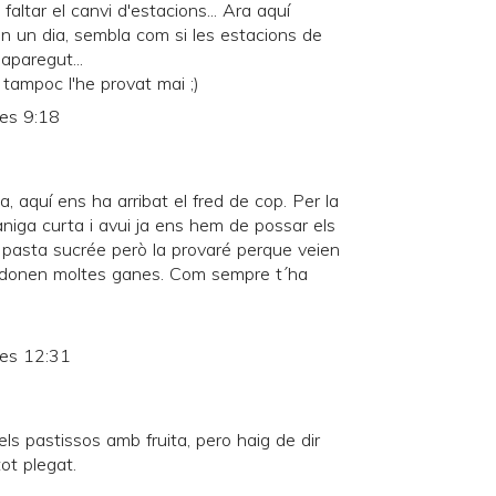
faltar el canvi d'estacions... Ara aquí
en un dia, sembla com si les estacions de
aparegut...
 tampoc l'he provat mai ;)
les 9:18
 aquí ens ha arribat el fred de cop. Per la
ga curta i avui ja ens hem de possar els
a pasta sucrée però la provaré perque veien
s donen moltes ganes. Com sempre t´ha
les 12:31
s pastissos amb fruita, pero haig de dir
ot plegat.