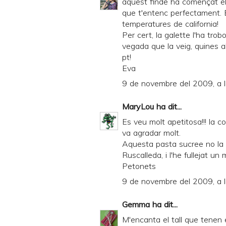
aquest finde ha començat el f
n
que t'entenc perfectament. 
d
temperatures de california!
Per cert, la galette l'ha trob
P
vegada que la veig, quines al
D
pt!
F
Eva
9 de novembre del 2009, a 
MaryLou
ha dit...
Es veu molt apetitosa!!! la c
va agradar molt.
Aquesta pasta sucree no la con
Ruscalleda, i l'he fullejat un
Petonets
9 de novembre del 2009, a 
Gemma
ha dit...
M'encanta el tall que tenen e