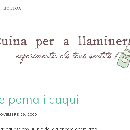
BOTIGA
e poma i caqui
OVEMBRE 09, 2009
ibar aquest any. Al pic del dia encara anem amb