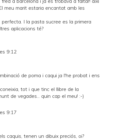
red a barcelona i ja es trobava a faltar! així
El meu marit estaria encantat amb les
o perfecta. I la pasta sucree es la primera
tres aplicacions té?
les 9:12
ombinació de poma i caqui ja l'he probat i ens
eixia, tot i que tinc el llibre de la
 munt de vegades... quin cap el meu! :-)
les 9:17
ls caquis, tenen un dibuix preciós, oi?