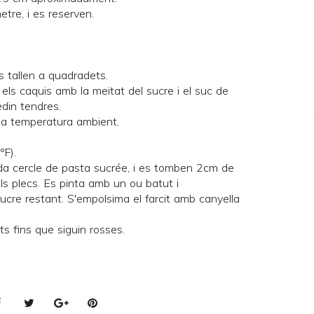
tre, i es reserven.
es tallen a quadradets.
els caquis amb la meitat del sucre i el suc de
edin tendres.
ar a temperatura ambient.
ºF).
cada cercle de pasta sucrée, i es tomben 2cm de
els plecs. Es pinta amb un ou batut i
ucre restant. S'empolsima el farcit amb canyella
s fins que siguin rosses.