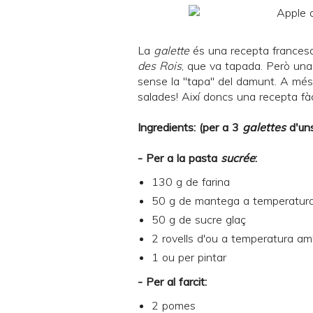
La
galette
és una recepta francesa
des Rois
, que va tapada. Però una 
sense la "tapa" del damunt. A més
salades! Així doncs una recepta fàcil
Ingredients: (per a 3
galettes
d'un
- Per a la pasta
sucrée
:
130 g de farina
50 g de mantega a temperatur
50 g de sucre glaç
2 rovells d'ou a temperatura am
1 ou per pintar
- Per al farcit:
2 pomes