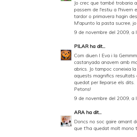
Jo crec que també trobaria a 
passem de l'estiu a l'hivern 
tardor o primavera hagin des
M'apunto la pasta sucree, jo
9 de novembre del 2009, a 
PILAR
ha dit...
Com diuen l Eva i la Gemmma,
castanyada anavem amb mani
abrics. Jo tampoc coneixia l
aquests magnifics resultat
quedat per lleparse els dits.
Petons!
9 de novembre del 2009, a 
ARA
ha dit...
Doncs no soc gaire amant del
que t'ha quedat molt mono t