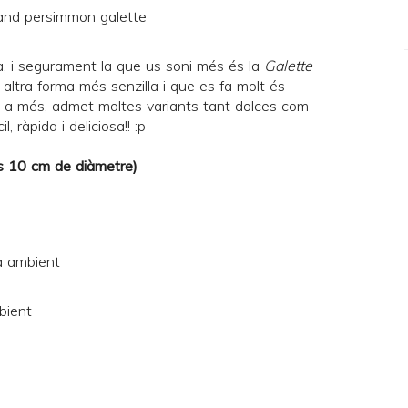
, i segurament la que us soni més és la
Galette
altra forma més senzilla i que es fa molt és
 a més, admet moltes variants tant dolces com
, ràpida i deliciosa!! :p
s 10 cm de diàmetre)
a ambient
bient