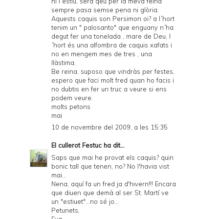
ni l´estiu, serà qeu per la meva feina
sempre pasa semse pena ni glòria.
Aquests caquis son Persimon oi? a l´hort
tenim un " palosanto" que enguany n´ha
degut fer una tonelada , mare de Deu, l
´hort és una alfombra de caquis xafats i
no en mengem mes de tres , una
llàstima.
Be reina, suposo que vindràs per festes,
espero que faci molt fred quan ho facis i
no dubtis en fer un truc a veure si ens
podem veure.
molts petons
mai
10 de novembre del 2009, a les 15:35
El cullerot Festuc
ha dit...
Saps que mai he provat els caquis? quin
bonic tall que tenen, no? No l'havia vist
mai...
Nena, aquí fa un fred ja d'hivern!!! Encara
que diuen que demà al ser St. Martí ve
un "estiuet"...no sé jo...
Petunets,
Eva.