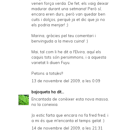
venen força verda. De fet, els vaig deixar
madurar durant una setmana! Però sí,
encara eren durs, però van quedar ben
cuits i dolços, perquè ja et dic que jo no
els podria menjar! ;)
Marina, gràcies pel teu comentari i
benvinguda a la meva cuina! :)
Mai, tal com li he dit a l'Elvira, aquí els
caquis tots són persimmons, i a aquesta
varietat li diuen Fuyu.
Petons a tots/es!!
13 de novembre del 2009, a les 0:09
bajoqueta
ha dit...
Encantada de conèixer esta nova massa,
no la coneixia.
Jo estic farta que encara no fa fred fred, i
a mi és que m'encanta el temps gelat :)
14 de novembre del 2009, a les 21:31