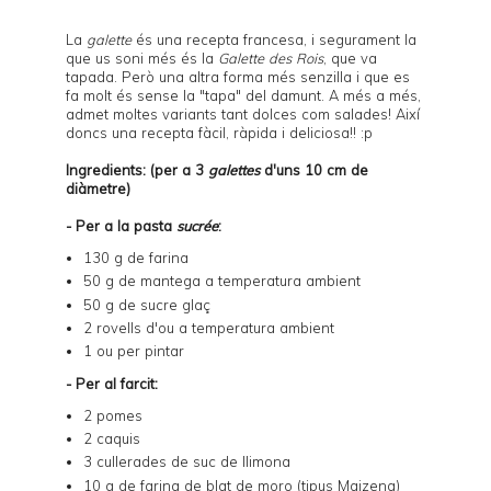
La
galette
és una recepta francesa, i segurament la
que us soni més és la
Galette des Rois
, que va
tapada. Però una altra forma més senzilla i que es
fa molt és sense la "tapa" del damunt. A més a més,
admet moltes variants tant dolces com salades! Així
doncs una recepta fàcil, ràpida i deliciosa!! :p
Ingredients: (per a 3
galettes
d'uns 10 cm de
diàmetre)
- Per a la pasta
sucrée
:
130 g de farina
50 g de mantega a temperatura ambient
50 g de sucre glaç
2 rovells d'ou a temperatura ambient
1 ou per pintar
- Per al farcit:
2 pomes
2 caquis
3 cullerades de suc de llimona
10 g de farina de blat de moro (tipus Maizena)