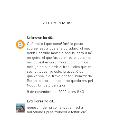
n
t
e
28 COMENTARIS:
r
F
Unknown
ha dit...
r
Qué maca i que bona! faré la pasta
sucree, segur que ens agradarà, al meu
i
marit li agrade molt els caquis, peró a mí
e
no gaire, el que fas servir es el persimon
no? aquest encara m'agrada una mica
n
més. Jo no puc amb el fred, i aixó que es
sec, et tapes i ja està, la qüestió es
d
queixar-se,jaja, trovo a faltar l'humitat de
l
Barna, la olor del mar.... no queda res pel
Nadal. Un petó ben gran
y
9 de novembre del 2009, a les 8:43
a
Eva Flores
ha dit...
n
aquest finde ha començat el fred a
d
barcelona i ja es trobava a faltar! així