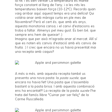
la nit. I és ben veritat! La temperatura es manté
força constant al llarg de l'any, i a les nits les
temperatures baixen força (10-12ºC). Recordo quan
vaig arribar aquí, aquest temps era una delícia! Qui
voldria anar amb màniga curta en ple mes de
Novembre!! Però el cert és, que amb els anys,
aquesta monotonia cansa, i el canvi d'estacions es
troba a faltar. Almenys pel meu gust. És ben bé, que
sempre ens hem de queixar! ;)
Imagino que per això m'agrada anar al mercat. Allí sí
que es noten els canvis d'estació amb els canvis de
fruita. :) I crec que encara no us havia presentat mai
una recepta amb caquis!!
A més a més, amb aquesta recepta també us
presento una nova pasta: la
pasta sucrée
, que
encara no havia fet! Una pasta que s'assembla
bastant a la pasta brisa. I amb aquesta combinació
ens ha encantat!!! La recepta de la pasta
sucrée
l'he
treta del famós llibre "Cuinar per ser feliç" de la
Carme Ruscalleda
.