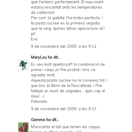
que t'entenc perfectament. El meu marit
P
estaria encantat amb les temperatures
de california!
D
Per cert, la galette l'ha trobo perfecta. I
F
la pasta sucree es la primera vegada
que la veig, quines altres aplicacions té?
pt!
Eva
9 de novembre del 2009, a les 9:12
MaryLou
ha dit...
Es veu molt apetitosa!!! la combinació de
poma i caqui ja l'he probat i ens va
agradar molt.
Aquesta pasta sucree no la coneixia, tot i
que tinc el llibre de la Ruscalleda, i l'he
fullejat un munt de vegades... quin cap el
meu! :-)
Petonets
9 de novembre del 2009, a les 9:17
Gemma
ha dit...
M'encanta el tall que tenen els caquis,