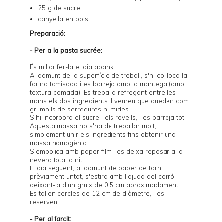
25 g de sucre
canyella en pols
Preparació:
- Per a la pasta sucrée:
És millor fer-la el dia abans.
Al damunt de la superfície de treball, s'hi col·loca la
farina tamisada i es barreja amb la mantega (amb
textura pomada). Es treballa refregant entre les
mans els dos ingredients. I veureu que queden com
grumolls de serradures humides.
S'hi incorpora el sucre i els rovells, i es barreja tot.
Aquesta massa no s'ha de treballar molt,
simplement unir els ingredients fins obtenir una
massa homogènia.
S'embolica amb paper film i es deixa reposar a la
nevera tota la nit.
El dia següent, al damunt de paper de forn
prèviament untat, s'estira amb l'ajuda del corró
deixant-la d'un gruix de 0.5 cm aproximadament.
Es tallen cercles de 12 cm de diàmetre, i es
reserven.
- Per al farcit: