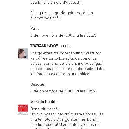
que la faré un dia d'aquest!!!!
El caqui n m'agrada gaire però t'ha
quedat molt bé!!!!
Ptnts
9 de novembre del 2009, a les 17:29
TROTAMUNDOS
ha dit...
Las galettes me parecen una ricura, tan
versátiles tanto las saladas como las
dulces, son una perdición, me pasa igual
que con los quiche. Te quedo espléndida,
las fotos lo dicen todo, magnifica.
Besotes.
9 de novembre del 2009, a les 18:34
Mesilda
ha dit...
Bona nit Mercé.
No puc passar per ací a estes hores... és
una temptació.Que galette mes bona i
que fina queda!.M'encanten els postres