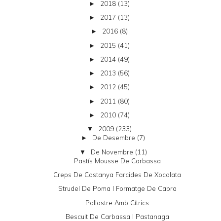
2018
(13)
►
2017
(13)
►
2016
(8)
►
2015
(41)
►
2014
(49)
►
2013
(56)
►
2012
(45)
►
2011
(80)
►
2010
(74)
►
2009
(233)
▼
De Desembre
(7)
►
De Novembre
(11)
▼
Pastís Mousse De Carbassa
Creps De Castanya Farcides De Xocolata
Strudel De Poma I Formatge De Cabra
Pollastre Amb Cítrics
Bescuit De Carbassa I Pastanaga