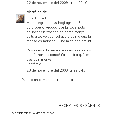
22 de novembre del 2009, a les 22:10
Mercè
ha dit...
Hola Eulàlia!
Me n'alegro que us hagi agradat!!
La propera vegada que la facis, pots
col·locar els trossos de poma menys
cuits a tot volt per tal que ajudin a què la
massa es mantingui una mica cap amunt.
;)
Posar-les a la nevera una estona abans
d'enfornar-les també t'ajudarà a què es
desfacin menys.
Fantàstic!
23 de novembre del 2009, a les 6:43
Publica un comentari a l'entrada
RECEPTES SEGÜENTS
RECEPTES ANTERIORS