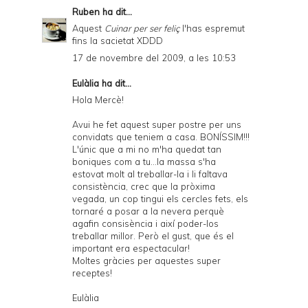
Ruben
ha dit...
Aquest
Cuinar per ser feliç
l'has espremut
fins la sacietat XDDD
17 de novembre del 2009, a les 10:53
Eulàlia ha dit...
Hola Mercè!
Avui he fet aquest super postre per uns
convidats que teniem a casa. BONÍSSIM!!!
L'únic que a mi no m'ha quedat tan
boniques com a tu...la massa s'ha
estovat molt al treballar-la i li faltava
consistència, crec que la pròxima
vegada, un cop tingui els cercles fets, els
tornaré a posar a la nevera perquè
agafin consisència i així poder-los
treballar millor. Però el gust, que és el
important era espectacular!
Moltes gràcies per aquestes super
receptes!
Eulàlia