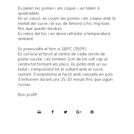
Es pelen les pomes i els caquis, i es tallen a
quadradets.
En un cassó, es couen les pomes i els caquis amb la
meitat del sucre i el suc de llimona a foc mig-baix,
fins que quedin tendres.
Es retira del foc i es deixa refredar a temperatura
ambient.
Es preescalfa el forn a 180ºC (350ºF).
Es col·loca el farcit al centre de cada cercle de
pasta sucrée, i es tomben 2cm de tot volt cap al
centre tot formant els plecs. Es pinta amb un ou
batut i s'empolsima tot el voltant amb el sucre
restant. S'empolsima el farcit amb canyella en pols.
S'enfornen durant uns 15-20 minuts fins que siguin
rosses.
Bon profit!
P
r
i