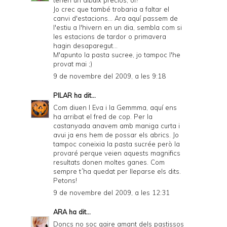
tenen un dibuix preciós, oi?
Jo crec que també trobaria a faltar el
canvi d'estacions... Ara aquí passem de
l'estiu a l'hivern en un dia, sembla com si
les estacions de tardor o primavera
hagin desaparegut...
M'apunto la pasta sucree, jo tampoc l'he
provat mai ;)
9 de novembre del 2009, a les 9:18
PILAR
ha dit...
Com diuen l Eva i la Gemmma, aquí ens
ha arribat el fred de cop. Per la
castanyada anavem amb maniga curta i
avui ja ens hem de possar els abrics. Jo
tampoc coneixia la pasta sucrée però la
provaré perque veien aquests magnifics
resultats donen moltes ganes. Com
sempre t´ha quedat per lleparse els dits.
Petons!
9 de novembre del 2009, a les 12:31
ARA
ha dit...
Doncs no soc gaire amant dels pastissos