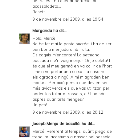
de fruites.T'ha quedat perfecta,tan
acassoladeta...
Besets.
9 de novembre del 2009, a les 19:54
Margarida
ha dit...
Hola, Mercè!
No he fet mai la pasta sucrée, i ha de ser
ben bona menjada amb fruita.
Els caquis m'encanten! La setmana
passada me'n vaig menjar 15 jo soleta! I
és que el meu germà en va collir de l'hort
i me'n va portar una caixa. I a casa no
els agrada a ningú! A mi m'agraden ben
madurs. Per això penso que devien ser
més aviat verds els que vas utilitzar, per
poder-los tallar a trossets, oi? I no són
aspres quan te'ls menges?
Un petó
9 de novembre del 2009, a les 20:12
Josepb.Menja de bacallà.
ha dit...
Mercé; Referent al temps, quànt plego de
treballar, acostumo a passar pel passeig