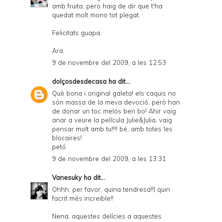
amb fruita, pero haig de dir que t'ha
quedat molt mono tot plegat.
Felicitats guapa.
Ara.
9 de novembre del 2009, a les 12:53
dolçosdesdecasa
ha dit...
Què bona i original galeta! els caquis no
són massa de la meva devoció, però han
de donar un toc melós ben bo! Ahir vaig
anar a veure la película Julie&Julia, vaig
pensar molt amb tu!!!! bé, amb totes les
blocaires!
petó
9 de novembre del 2009, a les 13:31
Vanesuky
ha dit...
Ohhh, per favor, quina tendresa!!I quin
facrit més increible!!
Nena, aquestes delícies a aquestes