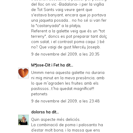
del lloc on vic -Badalona- i per la vigília
de Tot Sants vaig veure gent que
s'estava banyant, encara que jo portava
una jaqueta posada... no ho sé si van fer
la "castanyada" a la platja¡.
Referent a la galette veig que és un "tot
terreny", doncs es pot preparar tant dolç
com salat, i el contrast poma caqui :) bé
no?. Que vaigi de gust Mercé¡¡ Josepb.
9 de novembre del 2009, a les 20:35
MªJose-Dit i Fet
ha dit...
Ummm nena aquesta galette no duraria
ni mig minut en la meva presència, amb
lo que m´agraden les fruites amb els
pastissos...t´ha quedat magnífica!!!
petonets
9 de novembre del 2009, a les 23:48
dolorss
ha dit...
Quin aspecte més deliciós.
La combinació de poma i palosanto ha
d’estar molt bona, i la massa que ens