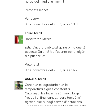
hores del migdia, ummmm!!
Petonets maca!
Vanesuky.
9 de novembre del 2009, a les 13:58
Laura
ha dit...
Bona tarda Mercé,
Estic d'acord amb tots! quina pinta que té
aquesta Galette! Me l'apunto per si algún
dia puc fer-la!
Petonets!
9 de novembre del 2009, a les 16:23
ANNAFS
ha dit...
Crec que m' agradaria que la
temperatura sigués constant a
Catalunya. Els hiverns són molt llargs i
fresds i al final cansa... però també m'
agrada que hi hagi canvis d' estacions...
Els caquis m' agraden molt i amb aquesta