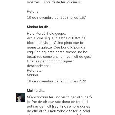
mostres... s’haurà de fer, oi que si?
Petons
10 de novembre del 2009, a les 1:57
Marina
ha dit...
Hola Mercè, hola guapa,
Ara sí que sí que ja estàs al llistat del
blocs que visito...Quina pinta que fa
aquesta galette. Què bona la poma i
caqui en aquesta pasta sucree, no he
tastat res semblant i em ve molt de gust!
Gràcies per compartir aquest
descobriment ;)
Petonets,
Marina
10 de novembre del 2009, a les 7:28
Mai
ha dit...
M´encantaria fer una visita per allà, però
jo t´he de dir que sóc dona de ferd i si
pot ser de molt fred, tinc sempre ganes
de que arribi i mai trobo a faltar la calor