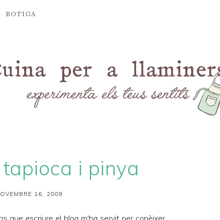
BOTIGA
tapioca i pinya
OVEMBRE 16, 2009
s que escriure el blog m'ha servit per conèixer