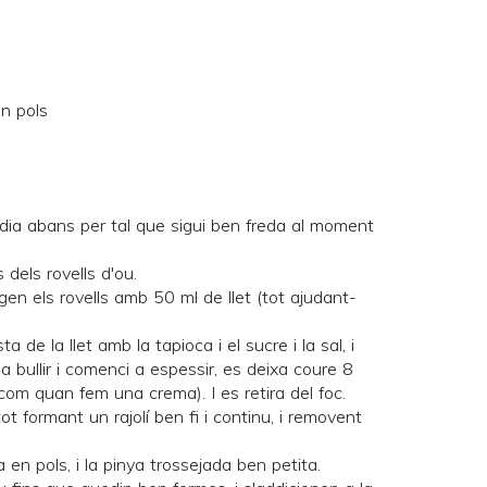
en pols
 dia abans per tal que sigui ben freda al moment
 dels rovells d'ou.
egen els rovells amb 50 ml de llet (tot ajudant-
a de la llet amb la tapioca i el sucre i la sal, i
a bullir i comenci a espessir, es deixa coure 8
om quan fem una crema). I es retira del foc.
tot formant un rajolí ben fi i continu, i removent
la en pols, i la pinya trossejada ben petita.