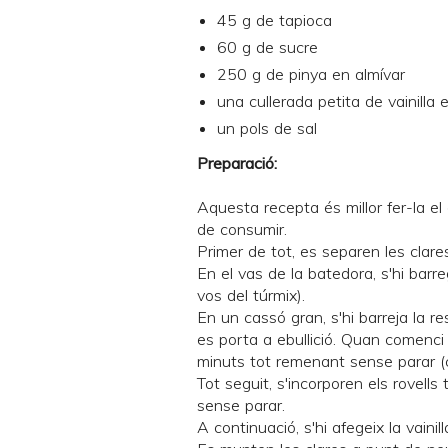
45 g de tapioca
60 g de sucre
250 g de pinya en almívar
una cullerada petita de vainilla 
un pols de sal
Preparació:
Aquesta recepta és millor fer-la el
de consumir.
Primer de tot, es separen les clares
En el vas de la batedora, s'hi barr
vos del túrmix).
En un cassó gran, s'hi barreja la rest
es porta a ebullició. Quan comenci 
minuts tot remenant sense parar (c
Tot seguit, s'incorporen els rovells 
sense parar.
A continuació, s'hi afegeix la vainil