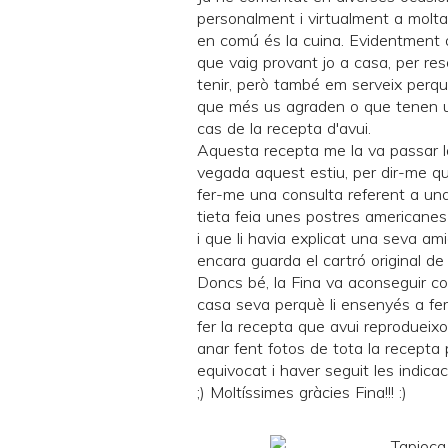
personalment i virtualment a molta 
en comú és la cuina. Evidentment q
que vaig provant jo a casa, per r
tenir, però també em serveix perqu
que més us agraden o que tenen un
cas de la recepta d'avui.
Aquesta recepta me la va passar la
vegada aquest estiu, per dir-me qu
fer-me una consulta referent a una
tieta feia unes postres americanes
i que li havia explicat una seva ami
encara guarda el cartró original de
Doncs bé, la Fina va aconseguir con
casa seva perquè li ensenyés a fer
fer la recepta que avui reprodueix
anar fent fotos de tota la recepta
equivocat i haver seguit les indicac
;) Moltíssimes gràcies Fina!!! :)