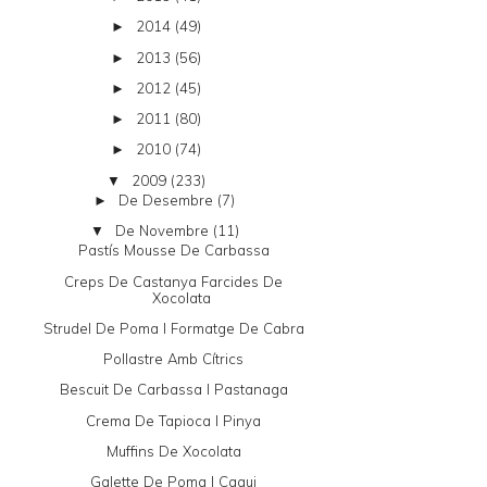
2014
(49)
►
2013
(56)
►
2012
(45)
►
2011
(80)
►
2010
(74)
►
2009
(233)
▼
De Desembre
(7)
►
De Novembre
(11)
▼
Pastís Mousse De Carbassa
Creps De Castanya Farcides De
Xocolata
Strudel De Poma I Formatge De Cabra
Pollastre Amb Cítrics
Bescuit De Carbassa I Pastanaga
Crema De Tapioca I Pinya
Muffins De Xocolata
Galette De Poma I Caqui