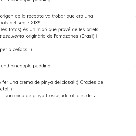
'origen de la recepta va trobar que era una
als del segle XIX!!
 les fotos) és un midó que prové de les arrels
 esculenta
, originària de l'amazones (Brasil) i
er a celíacs. :)
 fer una crema de pinya deliciosa!! :) Gràcies de
ta! :)
gir una mica de pinya trossejada al fons dels