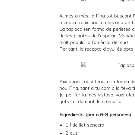
A més a més, la Fina tot buscant l
recepta tradicional americana de fin
La tapioca (en forma de perletes a
de les plantes de l'espècie
Manihot
molt popular a l'amèrica del sud.
Per tant, la recepta d'avui és apte p
Així doncs, aquí teniu una forma de
nou Fina, tant a tu com a la teva tie
Jo, per fer-la més vistosa, vaig afe
gots i al damunt, la crema. :p
Ingredients: (per a 6-8 persones)
1 l de llet sencera
2 ous