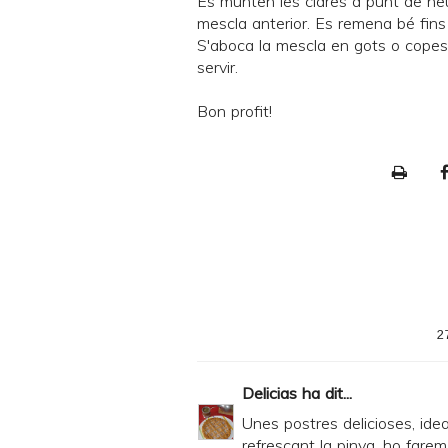
Es munten les clares a punt de neu
mescla anterior. Es remena bé fin
S'aboca la mescla en gots o copes,
servir.
Bon profit!
P
r
i
n
t
e
2
r
F
Delicias
ha dit...
r
Unes postres delicioses, ide
i
refrescant la pinya, ho farem