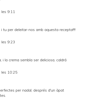
 les 9:11
eta i tu per deleitar-nos amb aquesta recepta!!!!
 les 9:23
i la crema sembla ser deliciosa, caldrá
 les 10:25
g perfectes per nadal, després d'un àpat
tes.