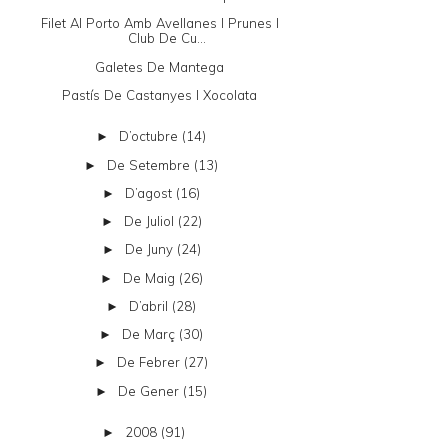
Filet Al Porto Amb Avellanes I Prunes I
Club De Cu...
Galetes De Mantega
Pastís De Castanyes I Xocolata
D’octubre
(14)
►
De Setembre
(13)
►
D’agost
(16)
►
De Juliol
(22)
►
De Juny
(24)
►
De Maig
(26)
►
D’abril
(28)
►
De Març
(30)
►
De Febrer
(27)
►
De Gener
(15)
►
2008
(91)
►