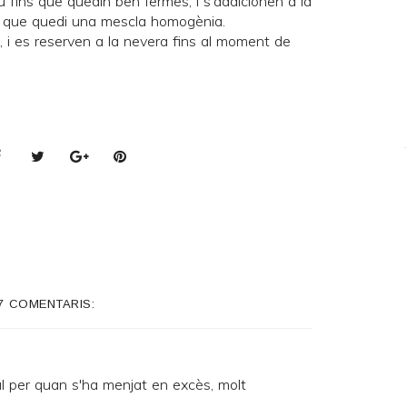
 fins que quedin ben fermes, i s'addicionen a la
s que quedi una mescla homogènia.
 i es reserven a la nevera fins al moment de
7 COMENTARIS:
al per quan s'ha menjat en excès, molt
.