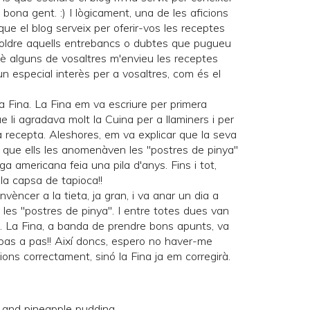
bona gent. :) I lògicament, una de les aficions
ue el blog serveix per oferir-vos les receptes
esoldre aquells entrebancs o dubtes que pugueu
è alguns de vosaltres m'envieu les receptes
 especial interès per a vosaltres, com és el
 Fina. La Fina em va escriure per primera
e li agradava molt la
Cuina per a llaminers
i per
 recepta. Aleshores, em va explicar que la seva
 que ells les anomenàven les "postres de pinya"
ga americana feia una pila d'anys. Fins i tot,
 la capsa de tapioca!!
vèncer a la tieta, ja gran, i va anar un dia a
 les "postres de pinya". I entre totes dues van
o. La Fina, a banda de prendre bons apunts, va
 pas a pas!! Així doncs, espero no haver-me
ions correctament, sinó la Fina ja em corregirà.