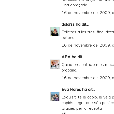
Una abraçada
e
16 de novembre del 2009, a
n
d
dolorss
ha dit...
l
Felicitas a les tres: fina, ti
y
petons
a
16 de novembre del 2009, a
n
ARA
ha dit...
d
Quina presentació mes maca, 
P
probarla.
D
16 de novembre del 2009, a
F
Eva Flores
ha dit...
Exquisit! te le copio, le vei
copiós segur que són perfec
Gràcies per la recepta!
pt!