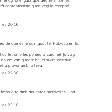
 m'imagino el gust que deu tenir...On es
tà contentíssima quan vegi la recepta!
 les 20:16
idea de que és ni quin gust te. Patxoca en fa,
has fet amb les pomes al caramel. Jo vaig
res, no em van quedar be, el sucre costava
ré a provar amb la teva.
 les 22:30
s fotos a to amb aquestes meravelles. Una
 les 23:10