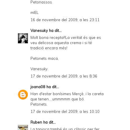
Petonassos
mIEL
16 de novembre del 2009, a les 23:11
Vanesuky
ha dit...
Molt bona recepta!!La veritat és que es
veu delicosa aquesta crema i si té
tradició encara més!
Petonets maca,
Vanesuky.
17 de novembre del 2009, a les 8:36
joana08
ha dit...
Han d'estar bonísimes Merçè, i la careta
que tenen....ummmmm que bó.
Petonets.
17 de novembre del 2009, a les 10:10
Ruben
ha dit...
La tapioca també és un clàssic per fer