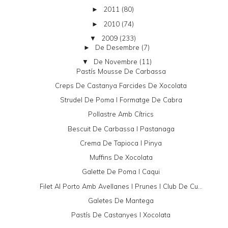
2011
(80)
►
2010
(74)
►
2009
(233)
▼
De Desembre
(7)
►
De Novembre
(11)
▼
Pastís Mousse De Carbassa
Creps De Castanya Farcides De Xocolata
Strudel De Poma I Formatge De Cabra
Pollastre Amb Cítrics
Bescuit De Carbassa I Pastanaga
Crema De Tapioca I Pinya
Muffins De Xocolata
Galette De Poma I Caqui
Filet Al Porto Amb Avellanes I Prunes I Club De Cu...
Galetes De Mantega
Pastís De Castanyes I Xocolata