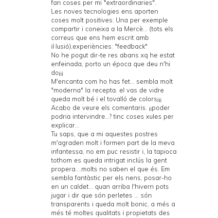
fan coses per mi "extraordinaries".
Les noves tecnologies ens aporten
coses molt positives: Una per exemple
compartir i coneixa a la Mercè... (tots els
correus que ens hem escrit amb
il·lusió),experiències: "feedback"
No he pogut dir-te res abans xq he estat
enfeinada, porto un época que deu n'hi
do¡¡¡
M'encanta com ho has fet... sembla molt
"moderna" la recepta. el vas de vidre
queda molt bé i el tovalló de colors¡¡¡
Acabo de veure els comentaris. ¡¡poder
podria intervindre...? tinc coses xules per
explicar...
Tu saps, que a mi aquestes postres
m'agraden molt i formen part de la meva
infantessa, no em puc resistir i, la tapioca
tothom es queda intrigat inclús la gent
propera....molts no saben el que és. Em
sembla fantàstic per els nens, posar-ho
en un caldet... quan arriba l'hivern pots
jugar i dir que són perletes ... són
transparents i queda molt bonic, a més a
més té moltes qualitats i propietats des