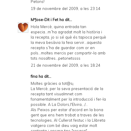
Petons!
19 de novembre del 2009, a les 23:14
MªJose-Dit i Fet
ha dit...
Hola Mercè, quina entrada tan
especia...m´ha agradat molt la història i
la recepta, jo si sé què és tapioca perquè
la meva besàvia la feia servir...aquesta
recepta s´ha de guardar com or en
pols...moltes mercis per compartir-la amb
tots nosaltres...petonetssss
21 de novembre del 2009, a les 18:24
fina ha dit...
Moltes gràcies a tot@s¡
La Mercè, per la seva presentació de la
recepta tant visualmnet com
fonamentalment per la introducció i fer-la
possible. A La Dolors,l'Elvira,../...
Als Peixos per estar d'acord en la bona
gent que ens hem trobat a traves de les
tecnologies, Al Cullerot festuc i la Llibreta
viatgera com bé dieu vaig estar molt
contenta i encara tinc "resaca".