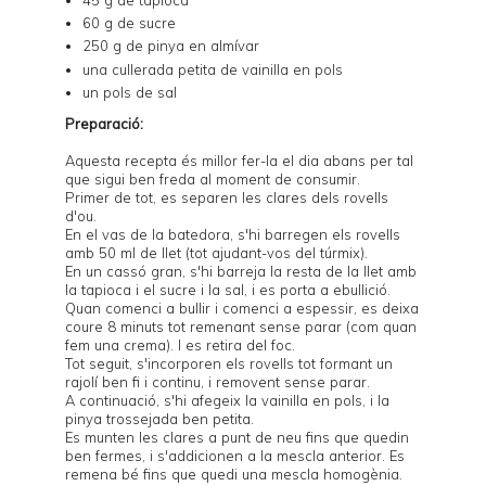
60 g de sucre
250 g de pinya en almívar
una cullerada petita de vainilla en pols
un pols de sal
Preparació:
Aquesta recepta és millor fer-la el dia abans per tal
que sigui ben freda al moment de consumir.
Primer de tot, es separen les clares dels rovells
d'ou.
En el vas de la batedora, s'hi barregen els rovells
amb 50 ml de llet (tot ajudant-vos del túrmix).
En un cassó gran, s'hi barreja la resta de la llet amb
la tapioca i el sucre i la sal, i es porta a ebullició.
Quan comenci a bullir i comenci a espessir, es deixa
coure 8 minuts tot remenant sense parar (com quan
fem una crema). I es retira del foc.
Tot seguit, s'incorporen els rovells tot formant un
rajolí ben fi i continu, i removent sense parar.
A continuació, s'hi afegeix la vainilla en pols, i la
pinya trossejada ben petita.
Es munten les clares a punt de neu fins que quedin
ben fermes, i s'addicionen a la mescla anterior. Es
remena bé fins que quedi una mescla homogènia.