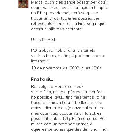
Mercè, quan dies sense passar per aquí i
quantes coses noves!! La tapioca tampoc
no l' he provada mai, però se q es pot
trobar amb facilitat, unes postres ben
refrescants i senzilles, la Fina segur que
estarà d' allò més contenta!!
Un petó! Beth
PD: trobava molt a faltar visitar els
vostres blocs, he tingut problemes amb
internet :(
19 de novembre del 2009, a les 10:04
Fina ha dit...
Benvolguda Mercè, com va?
soc la Fina, moltes gràcies a tu per fer-
ho possible, avui... tinc mes temps, ja he
trucat a la meva tieta i l'he llegit el que
deies i dieu al bloc, (estava callada... no
més quan vaig acabar va dir la sal, es
posa junt amb la llet¡¡. Està contenta. Per
mi era com un petit homenatge a
aquelles persones que des de l'anonimat