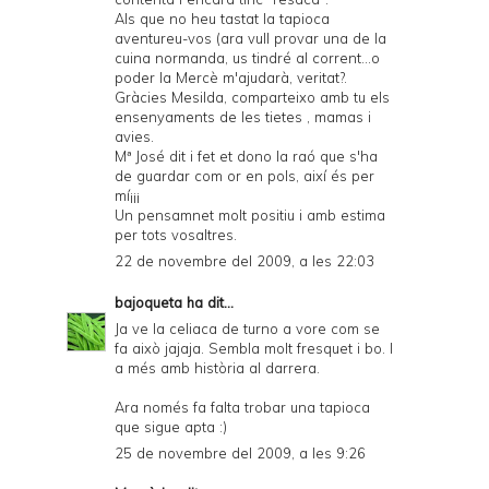
Als que no heu tastat la tapioca
aventureu-vos (ara vull provar una de la
cuina normanda, us tindré al corrent...o
poder la Mercè m'ajudarà, veritat?.
Gràcies Mesilda, comparteixo amb tu els
ensenyaments de les tietes , mamas i
avies.
Mª José dit i fet et dono la raó que s'ha
de guardar com or en pols, així és per
mí¡¡¡
Un pensamnet molt positiu i amb estima
per tots vosaltres.
22 de novembre del 2009, a les 22:03
bajoqueta
ha dit...
Ja ve la celiaca de turno a vore com se
fa això jajaja. Sembla molt fresquet i bo. I
a més amb història al darrera.
Ara només fa falta trobar una tapioca
que sigue apta :)
25 de novembre del 2009, a les 9:26