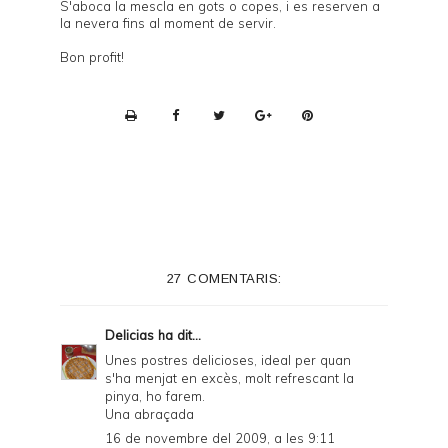
S'aboca la mescla en gots o copes, i es reserven a
la nevera fins al moment de servir.
Bon profit!
P
r
i
n
t
e
27 COMENTARIS:
r
F
Delicias
ha dit...
r
Unes postres delicioses, ideal per quan
s'ha menjat en excès, molt refrescant la
i
pinya, ho farem.
e
Una abraçada
16 de novembre del 2009, a les 9:11
n