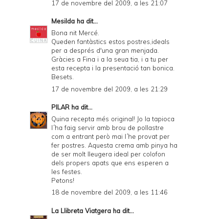
17 de novembre del 2009, a les 21:07
Mesilda
ha dit...
Bona nit Mercé.
Queden fantàstics estos postres,ideals
per a després d'una gran menjada.
Gràcies a Fina i a la seua tia, i a tu per
esta recepta i la presentació tan bonica.
Besets.
17 de novembre del 2009, a les 21:29
PILAR
ha dit...
Quina recepta més original! Jo la tapioca
l´ha faig servir amb brou de pollastre
com a entrant però mai l´he provat per
fer postres. Aquesta crema amb pinya ha
de ser molt lleugera ideal per colofon
dels propers apats que ens esperen a
les festes.
Petons!
18 de novembre del 2009, a les 11:46
La Llibreta Viatgera
ha dit...