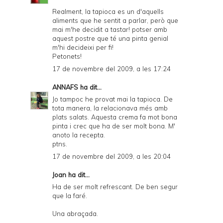
Realment, la tapioca es un d'aquells
aliments que he sentit a parlar, però que
mai m'he decidit a tastar! potser amb
aquest postre que té una pinta genial
m'hi decideixi per fi!
Petonets!
17 de novembre del 2009, a les 17:24
ANNAFS
ha dit...
Jo tampoc he provat mai la tapioca. De
tota manera, la relacionava més amb
plats salats. Aquesta crema fa mot bona
pinta i crec que ha de ser molt bona. M'
anoto la recepta.
ptns.
17 de novembre del 2009, a les 20:04
Joan
ha dit...
Ha de ser molt refrescant. De ben segur
que la faré.
Una abraçada.