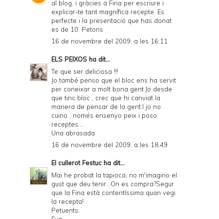
al blog, i gràcies a Fina per escriure i
explicar-te tant magnífica recepte. Es
perfecte i la presentació que has donat
es de 10. Petons
16 de novembre del 2009, a les 16:11
ELS PEIXOS
ha dit...
Te que ser deliciosa !!!
Jo també penso que el bloc ens ha servit
per coneixar a molt bona gent.Jo desde
que tinc bloc , crec que hi canviat la
manera de pensar de la gent.I jo no
cuino , només ensenyo peix i poso
receptes....
Una abrasada
16 de novembre del 2009, a les 18:49
El cullerot Festuc
ha dit...
Mai he probat la tapioca, no m'imagino el
gust que deu tenir...On es compra?Segur
que la Fina està contentíssima quan vegi
la recepta!
Petuents,
Eva.