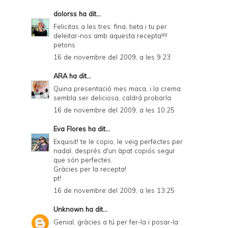
d
dolorss
ha dit...
Felicitas a les tres: fina, tieta i tu per
l
deleitar-nos amb aquesta recepta!!!!
y
petons
16 de novembre del 2009, a les 9:23
a
n
ARA
ha dit...
Quina presentació mes maca, i la crema
d
sembla ser deliciosa, caldrá probarla.
P
16 de novembre del 2009, a les 10:25
D
Eva Flores
ha dit...
F
Exquisit! te le copio, le veig perfectes per
nadal, després d'un àpat copiós segur
que són perfectes.
Gràcies per la recepta!
pt!
16 de novembre del 2009, a les 13:25
Unknown
ha dit...
Genial, gràcies a tú per fer-la i posar-la