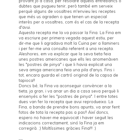
provant jo a casa, per resoldre aquells entrebancs o
dubtes que pugueu tenir, però també em serveix
perquè alguns de vosaltres m'envieu les receptes
que més us agraden o que tenen un especial
interès per a vosaltres, com és el cas de la recepta
d'avui.
Aquesta recepta me la va passar la Fina. La Fina em
va escriure per primera vegada aquest estiu, per
dir-me que li agradava molt la
Cuina per a llaminers
i per fer-me una consulta referent a una recepta.
Aleshores, em va explicar que la seva tieta feia
unes postres americanes que ells les anomenàven
les "postres de pinya" i que li havia explicat una
seva amiga americana feia una pila d'anys. Fins i
tot, encara guarda el cartró original de la capsa de
tapioca!!
Doncs bé, la Fina va aconseguir convèncer a la
tieta, ja gran, i va anar un dia a casa seva perquè li
ensenyés a fer les "postres de pinya". I entre totes
dues van fer la recepta que avui reprodueixo. La
Fina, a banda de prendre bons apunts, va anar fent
fotos de tota la recepta pas a pas!! Així doncs,
espero no haver-me equivocat i haver seguit les
indicacions correctament, sinó la Fina ja em
corregirà. ;) Moltíssimes gràcies Fina!!! :)