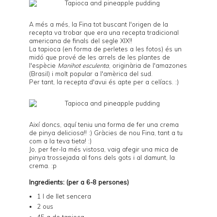
A més a més, la Fina tot buscant l'origen de la
recepta va trobar que era una recepta tradicional
americana de finals del segle XIX!!
La tapioca (en forma de perletes a les fotos) és un
midó que prové de les arrels de les plantes de
l'espècie
Manihot esculenta
, originària de l'amazones
(Brasil) i molt popular a l'amèrica del sud.
Per tant, la recepta d'avui és apte per a celíacs. :)
Així doncs, aquí teniu una forma de fer una crema
de pinya deliciosa!! :) Gràcies de nou Fina, tant a tu
com a la teva tieta! :)
Jo, per fer-la més vistosa, vaig afegir una mica de
pinya trossejada al fons dels gots i al damunt, la
crema. :p
Ingredients: (per a 6-8 persones)
1 l de llet sencera
2 ous
45 g de tapioca