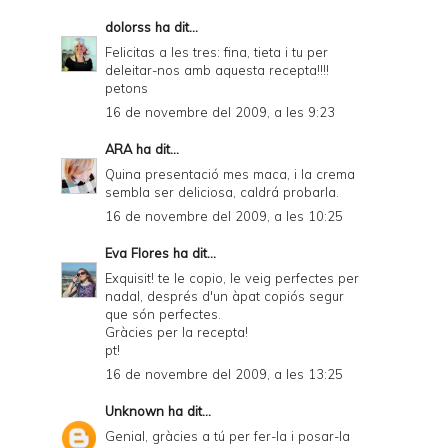
d
dolorss
ha dit...
Felicitas a les tres: fina, tieta i tu per
l
deleitar-nos amb aquesta recepta!!!!
y
petons
16 de novembre del 2009, a les 9:23
a
n
ARA
ha dit...
Quina presentació mes maca, i la crema
d
sembla ser deliciosa, caldrá probarla.
P
16 de novembre del 2009, a les 10:25
D
Eva Flores
ha dit...
F
Exquisit! te le copio, le veig perfectes per
nadal, després d'un àpat copiós segur
que són perfectes.
Gràcies per la recepta!
pt!
16 de novembre del 2009, a les 13:25
Unknown
ha dit...
Genial, gràcies a tú per fer-la i posar-la