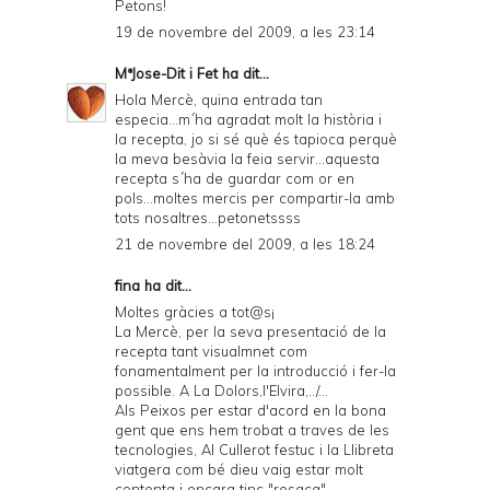
Petons!
19 de novembre del 2009, a les 23:14
MªJose-Dit i Fet
ha dit...
Hola Mercè, quina entrada tan
especia...m´ha agradat molt la història i
la recepta, jo si sé què és tapioca perquè
la meva besàvia la feia servir...aquesta
recepta s´ha de guardar com or en
pols...moltes mercis per compartir-la amb
tots nosaltres...petonetssss
21 de novembre del 2009, a les 18:24
fina ha dit...
Moltes gràcies a tot@s¡
La Mercè, per la seva presentació de la
recepta tant visualmnet com
fonamentalment per la introducció i fer-la
possible. A La Dolors,l'Elvira,../...
Als Peixos per estar d'acord en la bona
gent que ens hem trobat a traves de les
tecnologies, Al Cullerot festuc i la Llibreta
viatgera com bé dieu vaig estar molt
contenta i encara tinc "resaca".