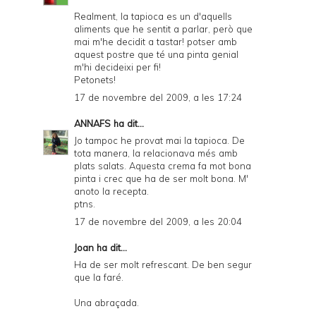
Realment, la tapioca es un d'aquells
aliments que he sentit a parlar, però que
mai m'he decidit a tastar! potser amb
aquest postre que té una pinta genial
m'hi decideixi per fi!
Petonets!
17 de novembre del 2009, a les 17:24
ANNAFS
ha dit...
Jo tampoc he provat mai la tapioca. De
tota manera, la relacionava més amb
plats salats. Aquesta crema fa mot bona
pinta i crec que ha de ser molt bona. M'
anoto la recepta.
ptns.
17 de novembre del 2009, a les 20:04
Joan
ha dit...
Ha de ser molt refrescant. De ben segur
que la faré.
Una abraçada.