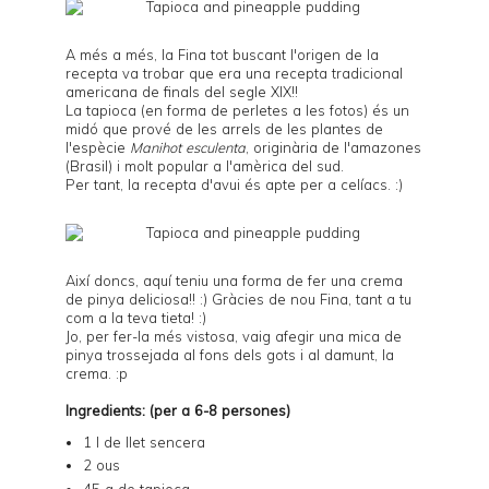
A més a més, la Fina tot buscant l'origen de la
recepta va trobar que era una recepta tradicional
americana de finals del segle XIX!!
La tapioca (en forma de perletes a les fotos) és un
midó que prové de les arrels de les plantes de
l'espècie
Manihot esculenta
, originària de l'amazones
(Brasil) i molt popular a l'amèrica del sud.
Per tant, la recepta d'avui és apte per a celíacs. :)
Així doncs, aquí teniu una forma de fer una crema
de pinya deliciosa!! :) Gràcies de nou Fina, tant a tu
com a la teva tieta! :)
Jo, per fer-la més vistosa, vaig afegir una mica de
pinya trossejada al fons dels gots i al damunt, la
crema. :p
Ingredients: (per a 6-8 persones)
1 l de llet sencera
2 ous
45 g de tapioca