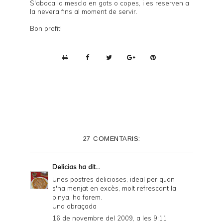
S'aboca la mescla en gots o copes, i es reserven a
la nevera fins al moment de servir.
Bon profit!
P
r
i
n
t
e
27 COMENTARIS:
r
F
Delicias
ha dit...
r
Unes postres delicioses, ideal per quan
s'ha menjat en excès, molt refrescant la
i
pinya, ho farem.
e
Una abraçada
16 de novembre del 2009, a les 9:11
n