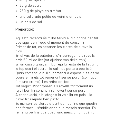
60 g de sucre
250 g de pinya en almívar
una cullerada petita de vainilla en pols
un pols de sal
Preparació:
Aquesta recepta és millor fer-la el dia abans per tal
que sigui ben freda al moment de consumir.
Primer de tot, es separen les clares dels rovells
d'ou.
En el vas de la batedora, s'hi barregen els rovells
amb 50 ml de llet (tot ajudant-vos del túrmix).
En un cassó gran, s'hi barreja la resta de la llet amb
la tapioca i el sucre i la sal, i es porta a ebullició.
Quan comenci a bullir i comenci a espessir, es deixa
coure 8 minuts tot remenant sense parar (com quan
fem una crema). I es retira del foc.
Tot seguit, s'incorporen els rovells tot formant un
rajolí ben fi i continu, i removent sense parar.
A continuació, s'hi afegeix la vainilla en pols, i la
pinya trossejada ben petita.
Es munten les clares a punt de neu fins que quedin
ben fermes, i s'addicionen a la mescla anterior. Es
remena bé fins que quedi una mescla homogènia.