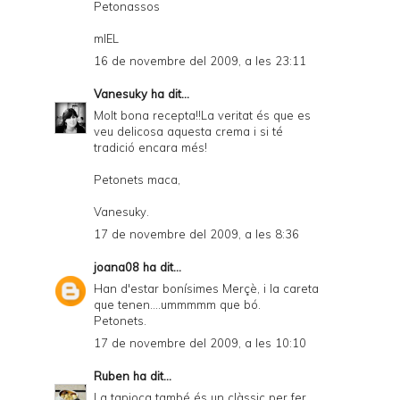
Petonassos
mIEL
16 de novembre del 2009, a les 23:11
Vanesuky
ha dit...
Molt bona recepta!!La veritat és que es
veu delicosa aquesta crema i si té
tradició encara més!
Petonets maca,
Vanesuky.
17 de novembre del 2009, a les 8:36
joana08
ha dit...
Han d'estar bonísimes Merçè, i la careta
que tenen....ummmmm que bó.
Petonets.
17 de novembre del 2009, a les 10:10
Ruben
ha dit...
La tapioca també és un clàssic per fer