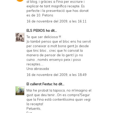
al blog, i gràcies a Fina per escriure i
explicar-te tant magnífica recepte. Es
perfecte i la presentació que has donat
es de 10. Petons
16 de novembre del 2009, a les 16:11
ELS PEIXOS
ha dit...
Te que ser deliciosa !!!
Jo també penso que el bloc ens ha servit
per coneixar a molt bona gent.Jo desde
que tinc bloc , crec que hi canviat la
manera de pensar de la gent.I jo no
cuino , només ensenyo peix i poso
receptes....
Una abrasada
16 de novembre del 2009, a les 18:49
El cullerot Festuc
ha dit...
Mai he probat la tapioca, no m'imagino el
gust que deu tenir...On es compra?Segur
que la Fina està contentíssima quan vegi
la recepta!
Petuents,
Eva.