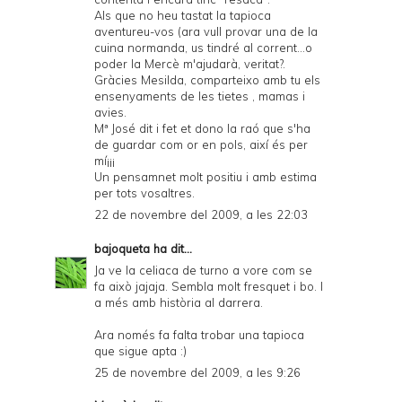
Als que no heu tastat la tapioca
aventureu-vos (ara vull provar una de la
cuina normanda, us tindré al corrent...o
poder la Mercè m'ajudarà, veritat?.
Gràcies Mesilda, comparteixo amb tu els
ensenyaments de les tietes , mamas i
avies.
Mª José dit i fet et dono la raó que s'ha
de guardar com or en pols, així és per
mí¡¡¡
Un pensamnet molt positiu i amb estima
per tots vosaltres.
22 de novembre del 2009, a les 22:03
bajoqueta
ha dit...
Ja ve la celiaca de turno a vore com se
fa això jajaja. Sembla molt fresquet i bo. I
a més amb història al darrera.
Ara només fa falta trobar una tapioca
que sigue apta :)
25 de novembre del 2009, a les 9:26