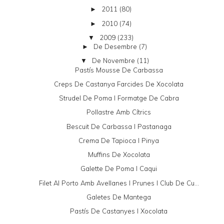
2011
(80)
►
2010
(74)
►
2009
(233)
▼
De Desembre
(7)
►
De Novembre
(11)
▼
Pastís Mousse De Carbassa
Creps De Castanya Farcides De Xocolata
Strudel De Poma I Formatge De Cabra
Pollastre Amb Cítrics
Bescuit De Carbassa I Pastanaga
Crema De Tapioca I Pinya
Muffins De Xocolata
Galette De Poma I Caqui
Filet Al Porto Amb Avellanes I Prunes I Club De Cu...
Galetes De Mantega
Pastís De Castanyes I Xocolata