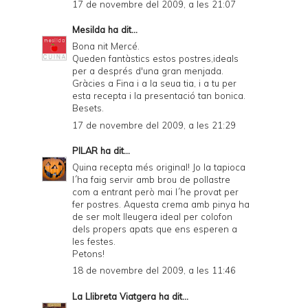
17 de novembre del 2009, a les 21:07
Mesilda
ha dit...
Bona nit Mercé.
Queden fantàstics estos postres,ideals
per a després d'una gran menjada.
Gràcies a Fina i a la seua tia, i a tu per
esta recepta i la presentació tan bonica.
Besets.
17 de novembre del 2009, a les 21:29
PILAR
ha dit...
Quina recepta més original! Jo la tapioca
l´ha faig servir amb brou de pollastre
com a entrant però mai l´he provat per
fer postres. Aquesta crema amb pinya ha
de ser molt lleugera ideal per colofon
dels propers apats que ens esperen a
les festes.
Petons!
18 de novembre del 2009, a les 11:46
La Llibreta Viatgera
ha dit...