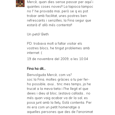
Mercè, quan dies sense passar per aquí i
quantes coses noves!! La tapioca tampoc
no l' he provada mai, però se q es pot
trobar amb facilitat, unes postres ben
refrescants i senzilles, la Fina segur que
estarà d' allò més contenta!!
Un petó! Beth
PD: trobava molt a faltar visitar els
vostres blocs, he tingut problemes amb
internet :(
19 de novembre del 2009, a les 10:04
Fina ha dit...
Benvolguda Mercè, com va?
soc la Fina, moltes gràcies a tu per fer-
ho possible, avui... tinc mes temps, ja he
trucat a la meva tieta i l'he llegit el que
deies i dieu al bloc, (estava callada... no
més quan vaig acabar va dir la sal, es
posa junt amb la llet¡¡. Està contenta. Per
mi era com un petit homenatge a
aquelles persones que des de l'anonimat