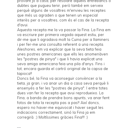
provant jo a casa, per resoldre aquells entrebancs o
dubtes que pugueu tenir, però també em serveix
perquè alguns de vosaltres m'envieu les receptes
que més us agraden o que tenen un especial
interès per a vosaltres, com és el cas de la recepta
d'avui.
Aquesta recepta me la va passar la Fina. La Fina em
va escriure per primera vegada aquest estiu, per
dir-me que li agradava molt la
Cuina per a llaminers
i per fer-me una consulta referent a una recepta.
Aleshores, em va explicar que la seva tieta feia
unes postres americanes que ells les anomenàven
les "postres de pinya" i que li havia explicat una
seva amiga americana feia una pila d'anys. Fins i
tot, encara guarda el cartró original de la capsa de
tapioca!!
Doncs bé, la Fina va aconseguir convèncer a la
tieta, ja gran, i va anar un dia a casa seva perquè li
ensenyés a fer les "postres de pinya". I entre totes
dues van fer la recepta que avui reprodueixo. La
Fina, a banda de prendre bons apunts, va anar fent
fotos de tota la recepta pas a pas!! Així doncs,
espero no haver-me equivocat i haver seguit les
indicacions correctament, sinó la Fina ja em
corregirà. ;) Moltíssimes gràcies Fina!!! :)