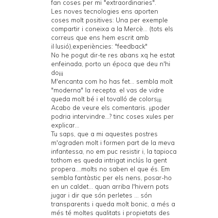
fan coses per mi "extraordinaries".
Les noves tecnologies ens aporten
coses molt positives: Una per exemple
compartir i coneixa a la Mercè... (tots els
correus que ens hem escrit amb
il·lusió),experiències: "feedback"
No he pogut dir-te res abans xq he estat
enfeinada, porto un época que deu n'hi
do¡¡¡
M'encanta com ho has fet... sembla molt
"moderna" la recepta. el vas de vidre
queda molt bé i el tovalló de colors¡¡¡
Acabo de veure els comentaris. ¡¡poder
podria intervindre...? tinc coses xules per
explicar...
Tu saps, que a mi aquestes postres
m'agraden molt i formen part de la meva
infantessa, no em puc resistir i, la tapioca
tothom es queda intrigat inclús la gent
propera....molts no saben el que és. Em
sembla fantàstic per els nens, posar-ho
en un caldet... quan arriba l'hivern pots
jugar i dir que són perletes ... són
transparents i queda molt bonic, a més a
més té moltes qualitats i propietats des