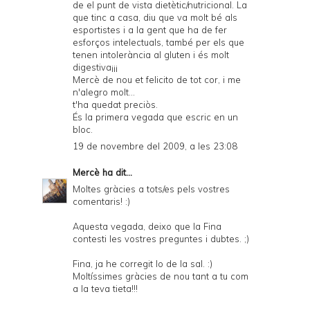
de el punt de vista dietètic/nutricional. La
que tinc a casa, diu que va molt bé als
esportistes i a la gent que ha de fer
esforços intelectuals, també per els que
tenen intolerància al gluten i és molt
digestiva¡¡¡
Mercè de nou et felicito de tot cor, i me
n'alegro molt...
t'ha quedat preciòs.
És la primera vegada que escric en un
bloc.
19 de novembre del 2009, a les 23:08
Mercè
ha dit...
Moltes gràcies a tots/es pels vostres
comentaris! :)
Aquesta vegada, deixo que la Fina
contesti les vostres preguntes i dubtes. ;)
Fina, ja he corregit lo de la sal. :)
Moltíssimes gràcies de nou tant a tu com
a la teva tieta!!!