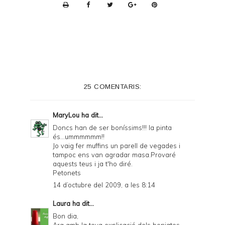
P
r
i
n
t
e
25 COMENTARIS:
r
F
MaryLou
ha dit...
r
Doncs han de ser boníssims!!! la pinta
és...ummmmmm!!
i
Jo vaig fer muffins un parell de vegades i
e
tampoc ens van agradar masa.Provaré
aquests teus i ja t'ho diré.
n
Petonets
d
14 d’octubre del 2009, a les 8:14
l
Laura
ha dit...
y
Bon dia,
Ara amb la teva explicació dels boniatos