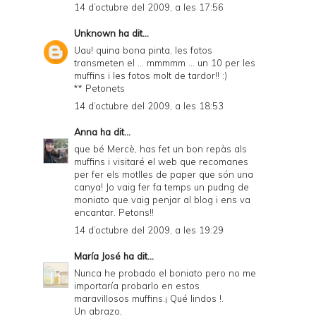
14 d’octubre del 2009, a les 17:56
Unknown
ha dit...
Uau! quina bona pinta, les fotos
transmeten el ... mmmmm ... un 10 per les
muffins i les fotos molt de tardor!! :)
** Petonets
14 d’octubre del 2009, a les 18:53
Anna
ha dit...
que bé Mercè, has fet un bon repàs als
muffins i visitaré el web que recomanes
per fer els motlles de paper que són una
canya! Jo vaig fer fa temps un pudng de
moniato que vaig penjar al blog i ens va
encantar. Petons!!
14 d’octubre del 2009, a les 19:29
María José
ha dit...
Nunca he probado el boniato pero no me
importaría probarlo en estos
maravillosos muffins.¡ Qué lindos !.
Un abrazo,