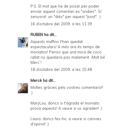
P.S. El mot que he de posar per poder
enviar aquest comentari es "undies": Sí,
senyora!, un "diés" per aquest "post". :)
16 d’octubre del 2009, a les 11:39
RUBEN
ha dit...
Aquests muffins t'han quedat
espectaculars! A més ara és temps de
moniatos! Penso que una mica de coco
rallat no quedaria pas malament...Molt bé
Merc`!
18 d’octubre del 2009, a les 15:48
Mercè
ha dit...
Moltes gràcies pels vostres comentaris!!
:)
MaryLou, doncs si t'agrada el moniato,
prova aquests! A veure si us agraden! ;)
Laura, doncs fes-ho, a veure si canvies
d'opinió! ;)