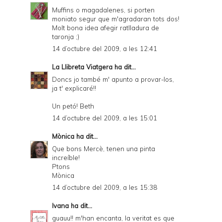
Muffins o magadalenes, si porten
moniato segur que m'agradaran tots dos!
Molt bona idea afegir ratlladura de
taronja ;)
14 d’octubre del 2009, a les 12:41
La Llibreta Viatgera
ha dit...
Doncs jo també m' apunto a provar-los,
ja t' explicaré!!
Un petó! Beth
14 d’octubre del 2009, a les 15:01
Mònica
ha dit...
Que bons Mercè, tenen una pinta
increíble!
Ptons
Mònica
14 d’octubre del 2009, a les 15:38
Ivana
ha dit...
guauu!! m'han encanta, la veritat es que