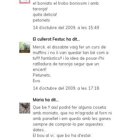
el boniato el trobo bonissim i amb
taronja!
quita delicia!
petonets
14 d’octubre del 2009, a les 15:49
El cullerot Festuc
ha dit...
Mercè, el dissabte vaig fer un curs de
muffins i no li van quedar tan bé com a
tu!!!! fantàstics!! i la idea de posar-l'hi
ratlladura de taronja segur que un
encert!
Petunets,
Eva.
14 d’octubre del 2009, a les 17:18
Maria
ha dit...
Que be !! així podré fer alguna coseta
amb moniato, que no m'agrada al forn ni
amb panellet i em quedo amb les ganes
sempre de comprar-lo per aquestes
dates..
El bou al vi.. que bo ha d'estar.