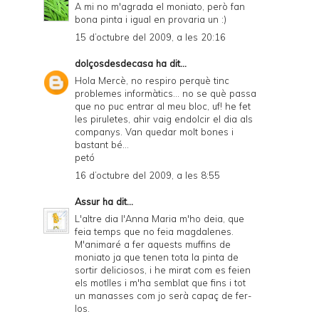
A mi no m'agrada el moniato, però fan
bona pinta i igual en provaria un :)
15 d’octubre del 2009, a les 20:16
dolçosdesdecasa
ha dit...
Hola Mercè, no respiro perquè tinc
problemes informàtics... no se què passa
que no puc entrar al meu bloc, uf! he fet
les piruletes, ahir vaig endolcir el dia als
companys. Van quedar molt bones i
bastant bé...
petó
16 d’octubre del 2009, a les 8:55
Assur
ha dit...
L'altre dia l'Anna Maria m'ho deia, que
feia temps que no feia magdalenes.
M'animaré a fer aquests muffins de
moniato ja que tenen tota la pinta de
sortir deliciosos, i he mirat com es feien
els motlles i m'ha semblat que fins i tot
un manasses com jo serà capaç de fer-
los.