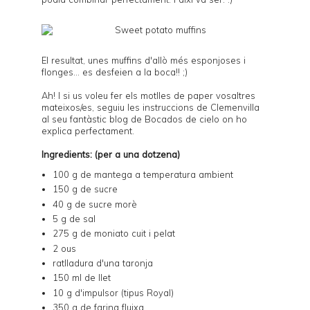
El resultat, unes muffins d'allò més esponjoses i
flonges... es desfeien a la boca!! ;)
Ah! I si us voleu fer els motlles de paper vosaltres
mateixos/es, seguiu les instruccions de Clemenvilla
al seu fantàstic blog de
Bocados de cielo
on ho
explica perfectament.
Ingredients: (per a una dotzena)
100 g de mantega a temperatura ambient
150 g de sucre
40 g de sucre morè
5 g de sal
275 g de moniato cuit i pelat
2 ous
ratlladura d'una taronja
150 ml de llet
10 g d'impulsor (tipus Royal)
350 g de farina fluixa