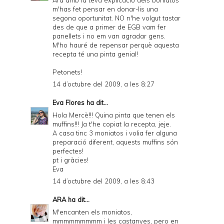
a
m'has fet pensar en donar-lis una
segona oportunitat. NO n'he volgut tastar
n
des de que a primer de EGB vam fer
d
panellets i no em van agradar gens.
M'ho hauré de repensar perquè aquesta
P
recepta té una pinta genial!
D
Petonets!
F
14 d’octubre del 2009, a les 8:27
Eva Flores
ha dit...
Hola Mercè!!! Quina pinta que tenen els
muffins!!! Ja t'he copiat la recepta, jeje.
A casa tinc 3 moniatos i volia fer alguna
preparació diferent, aquests muffins són
perfectes!
pt i gràcies!
Eva
14 d’octubre del 2009, a les 8:43
ARA
ha dit...
M'encanten els moniatos,
mmmmmmmmm i les castanyes, pero en