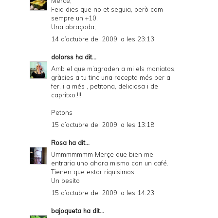
Mercè,
Feia dies que no et seguia, però com
sempre un +10.
Una abraçada,
14 d’octubre del 2009, a les 23:13
dolorss
ha dit...
Amb el que m’agraden a mi els moniatos,
gràcies a tu tinc una recepta més per a
fer, i a més , petitona, deliciosa i de
capritxo.!!! .
Petons
15 d’octubre del 2009, a les 13:18
Rosa
ha dit...
Ummmmmmm Merçe que bien me
entraria uno ahora mismo con un café.
Tienen que estar riquisimos.
Un besito
15 d’octubre del 2009, a les 14:23
bajoqueta
ha dit...