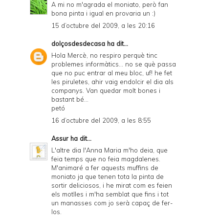
A mi no m'agrada el moniato, però fan
bona pinta i igual en provaria un :)
15 d’octubre del 2009, a les 20:16
dolçosdesdecasa
ha dit...
Hola Mercè, no respiro perquè tinc
problemes informàtics... no se què passa
que no puc entrar al meu bloc, uf! he fet
les piruletes, ahir vaig endolcir el dia als
companys. Van quedar molt bones i
bastant bé...
petó
16 d’octubre del 2009, a les 8:55
Assur
ha dit...
L'altre dia l'Anna Maria m'ho deia, que
feia temps que no feia magdalenes.
M'animaré a fer aquests muffins de
moniato ja que tenen tota la pinta de
sortir deliciosos, i he mirat com es feien
els motlles i m'ha semblat que fins i tot
un manasses com jo serà capaç de fer-
los.