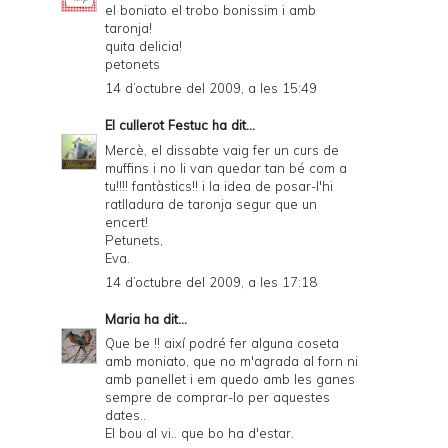
el boniato el trobo bonissim i amb
taronja!
quita delicia!
petonets
14 d’octubre del 2009, a les 15:49
El cullerot Festuc
ha dit...
Mercè, el dissabte vaig fer un curs de
muffins i no li van quedar tan bé com a
tu!!!! fantàstics!! i la idea de posar-l'hi
ratlladura de taronja segur que un
encert!
Petunets,
Eva.
14 d’octubre del 2009, a les 17:18
Maria
ha dit...
Que be !! així podré fer alguna coseta
amb moniato, que no m'agrada al forn ni
amb panellet i em quedo amb les ganes
sempre de comprar-lo per aquestes
dates..
El bou al vi.. que bo ha d'estar.