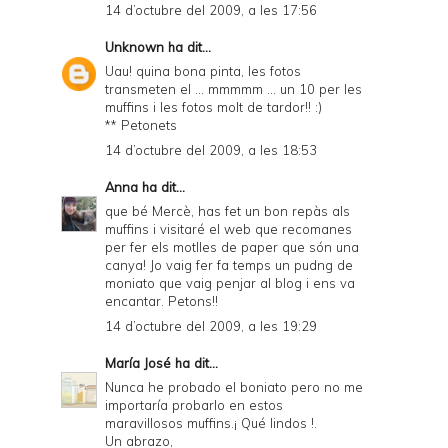
14 d’octubre del 2009, a les 17:56
Unknown
ha dit...
Uau! quina bona pinta, les fotos
transmeten el ... mmmmm ... un 10 per les
muffins i les fotos molt de tardor!! :)
** Petonets
14 d’octubre del 2009, a les 18:53
Anna
ha dit...
que bé Mercè, has fet un bon repàs als
muffins i visitaré el web que recomanes
per fer els motlles de paper que són una
canya! Jo vaig fer fa temps un pudng de
moniato que vaig penjar al blog i ens va
encantar. Petons!!
14 d’octubre del 2009, a les 19:29
María José
ha dit...
Nunca he probado el boniato pero no me
importaría probarlo en estos
maravillosos muffins.¡ Qué lindos !.
Un abrazo,