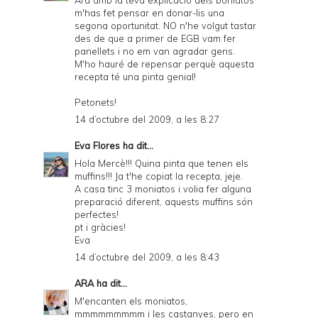
a
m'has fet pensar en donar-lis una
segona oportunitat. NO n'he volgut tastar
n
des de que a primer de EGB vam fer
d
panellets i no em van agradar gens.
M'ho hauré de repensar perquè aquesta
P
recepta té una pinta genial!
D
Petonets!
F
14 d’octubre del 2009, a les 8:27
Eva Flores
ha dit...
Hola Mercè!!! Quina pinta que tenen els
muffins!!! Ja t'he copiat la recepta, jeje.
A casa tinc 3 moniatos i volia fer alguna
preparació diferent, aquests muffins són
perfectes!
pt i gràcies!
Eva
14 d’octubre del 2009, a les 8:43
ARA
ha dit...
M'encanten els moniatos,
mmmmmmmmm i les castanyes, pero en