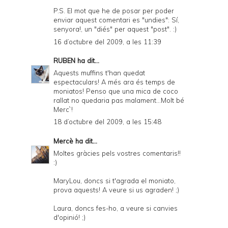
P.S. El mot que he de posar per poder
enviar aquest comentari es "undies": Sí,
senyora!, un "diés" per aquest "post". :)
16 d’octubre del 2009, a les 11:39
RUBEN
ha dit...
Aquests muffins t'han quedat
espectaculars! A més ara és temps de
moniatos! Penso que una mica de coco
rallat no quedaria pas malament...Molt bé
Merc`!
18 d’octubre del 2009, a les 15:48
Mercè
ha dit...
Moltes gràcies pels vostres comentaris!!
:)
MaryLou, doncs si t'agrada el moniato,
prova aquests! A veure si us agraden! ;)
Laura, doncs fes-ho, a veure si canvies
d'opinió! ;)