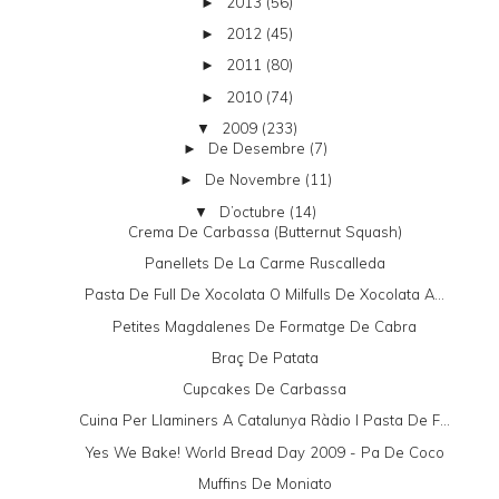
2013
(56)
►
2012
(45)
►
2011
(80)
►
2010
(74)
►
2009
(233)
▼
De Desembre
(7)
►
De Novembre
(11)
►
D’octubre
(14)
▼
Crema De Carbassa (butternut Squash)
Panellets De La Carme Ruscalleda
Pasta De Full De Xocolata O Milfulls De Xocolata A...
Petites Magdalenes De Formatge De Cabra
Braç De Patata
Cupcakes De Carbassa
Cuina Per Llaminers A Catalunya Ràdio I Pasta De F...
Yes We Bake! World Bread Day 2009 - Pa De Coco
Muffins De Moniato