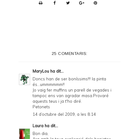
P
r
i
n
t
e
25 COMENTARIS:
r
F
MaryLou
ha dit...
r
Doncs han de ser boníssims!!! la pinta
és...ummmmmm!!
i
Jo vaig fer muffins un parell de vegades i
e
tampoc ens van agradar masa.Provaré
aquests teus i ja t'ho diré.
n
Petonets
d
14 d’octubre del 2009, a les 8:14
l
Laura
ha dit...
y
Bon dia,
Ara amb la teva explicació dels boniatos