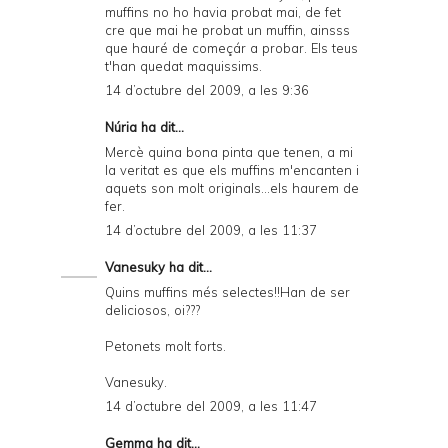
muffins no ho havia probat mai, de fet
cre que mai he probat un muffin, ainsss
que hauré de começár a probar. Els teus
t'han quedat maquissims.
14 d’octubre del 2009, a les 9:36
Núria ha dit...
Mercè quina bona pinta que tenen, a mi
la veritat es que els muffins m'encanten i
aquets son molt originals...els haurem de
fer.
14 d’octubre del 2009, a les 11:37
Vanesuky
ha dit...
Quins muffins més selectes!!Han de ser
deliciosos, oi???
Petonets molt forts.
Vanesuky.
14 d’octubre del 2009, a les 11:47
Gemma
ha dit...