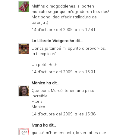
Muffins o magadalenes, si porten
moniato segur que m'agradaran tots dos!
Molt bona idea afegir ratlladura de
taronja ;)
14 d’octubre del 2009, a les 12:41
La Llibreta Viatgera
ha dit...
Doncs jo també m' apunto a provar-los,
ja t' explicaré!!
Un petó! Beth
14 d’octubre del 2009, a les 15:01
Mònica
ha dit...
Que bons Mercè, tenen una pinta
increíble!
Ptons
Mònica
14 d’octubre del 2009, a les 15:38
Ivana
ha dit...
guauu!! m'han encanta, la veritat es que