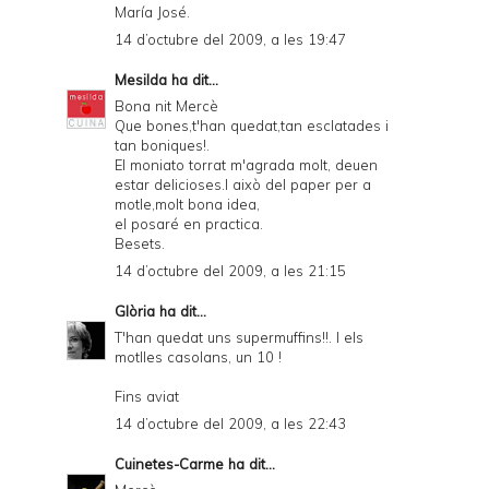
María José.
14 d’octubre del 2009, a les 19:47
Mesilda
ha dit...
Bona nit Mercè
Que bones,t'han quedat,tan esclatades i
tan boniques!.
El moniato torrat m'agrada molt, deuen
estar delicioses.I això del paper per a
motle,molt bona idea,
el posaré en practica.
Besets.
14 d’octubre del 2009, a les 21:15
Glòria
ha dit...
T'han quedat uns supermuffins!!. I els
motlles casolans, un 10 !
Fins aviat
14 d’octubre del 2009, a les 22:43
Cuinetes-Carme
ha dit...