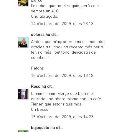
Mercè,
Feia dies que no et seguia, però com
sempre un +10.
Una abraçada,
14 d’octubre del 2009, a les 23:13
dolorss
ha dit...
Amb el que m’agraden a mi els moniatos,
gràcies a tu tinc una recepta més per a
fer, i a més , petitona, deliciosa i de
capritxo.!!! .
Petons
15 d’octubre del 2009, a les 13:18
Rosa
ha dit...
Ummmmmmm Merçe que bien me
entraria uno ahora mismo con un café.
Tienen que estar riquisimos.
Un besito
15 d’octubre del 2009, a les 14:23
bajoqueta
ha dit...