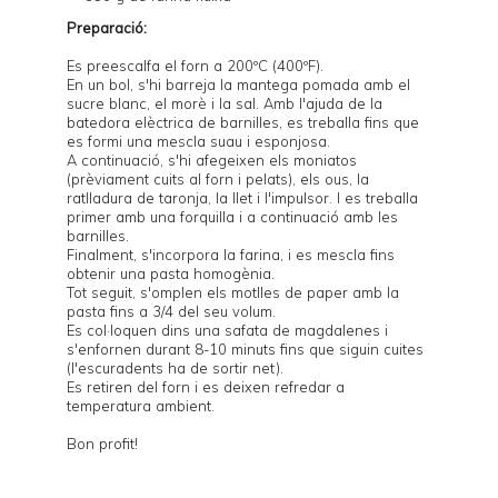
Preparació:
Es preescalfa el forn a 200ºC (400ºF).
En un bol, s'hi barreja la mantega pomada amb el
sucre blanc, el morè i la sal. Amb l'ajuda de la
batedora elèctrica de barnilles, es treballa fins que
es formi una mescla suau i esponjosa.
A continuació, s'hi afegeixen els moniatos
(prèviament cuits al forn i pelats), els ous, la
ratlladura de taronja, la llet i l'impulsor. I es treballa
primer amb una forquilla i a continuació amb les
barnilles.
Finalment, s'incorpora la farina, i es mescla fins
obtenir una pasta homogènia.
Tot seguit, s'omplen els motlles de paper amb la
pasta fins a 3/4 del seu volum.
Es col·loquen dins una safata de magdalenes i
s'enfornen durant 8-10 minuts fins que siguin cuites
(l'escuradents ha de sortir net).
Es retiren del forn i es deixen refredar a
temperatura ambient.
Bon profit!