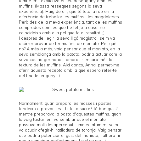
també ens explicava el seu desengany amb les
muffins. (Massa resseques segons la seva
experiència). Haig de dir, que té tota la raó en la
diferència de treballar les muffins i les magdalenes.
Però des de la meva experiència, tant de les muffins
comprades com les que he fet jo a casa, no
coincideixo amb ella pel que fa al resultat. ;)
I després de llegir la seva lliçó magistral, se'm va
ocórrer provar de fer muffins de moniato. Per què
no? A més a més, vaig pensar que el moniato, en la
seva semblança amb la patata, podria actuar com la
seva cosina germana, i amorosir encara més la
textura de les muffins. Així doncs, Anna, permet-me
oferir aquesta recepta amb la que espero refer-te
del teu desengany. ;)
Normalment, quan preparo les masses i pastes,
tendeixo a provar-les... hi falta sucre? Té bon gust? I
mentre preparava la pasta d'aquestes muffins, quan
la vaig tastar, em va semblar que el moniato
passava molt desapercebut, i immediatament se'm
va acudir afegir-hi ratlladura de taronja. Vaig pensar
que podria potenciar el gust del moniato, i alhora hi
podia combinar perfectament. I així va ser. :)