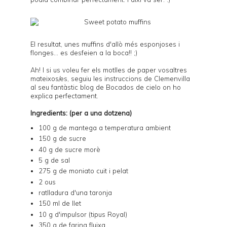
El resultat, unes muffins d'allò més esponjoses i
flonges... es desfeien a la boca!! ;)
Ah! I si us voleu fer els motlles de paper vosaltres
mateixos/es, seguiu les instruccions de Clemenvilla
al seu fantàstic blog de
Bocados de cielo
on ho
explica perfectament.
Ingredients: (per a una dotzena)
100 g de mantega a temperatura ambient
150 g de sucre
40 g de sucre morè
5 g de sal
275 g de moniato cuit i pelat
2 ous
ratlladura d'una taronja
150 ml de llet
10 g d'impulsor (tipus Royal)
350 g de farina fluixa