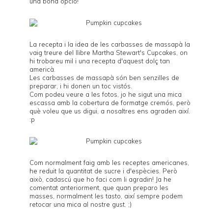
una bona opció!
La recepta i la idea de les carbasses de massapà la
vaig treure del llibre
Martha Stewart's Cupcakes
, on
hi trobareu mil i una recepta d'aquest dolç tan
americà.
Les carbasses de massapà són ben senzilles de
preparar, i hi donen un toc vistós.
Com podeu veure a les fotos, jo he sigut una mica
escassa amb la cobertura de formatge cremós, però
què voleu que us digui, a nosaltres ens agraden així.
:p
Com normalment faig amb les receptes americanes,
he reduit la quantitat de sucre i d'espècies. Però
això, cadascú que ho faci com li agradin! Ja he
comentat anteriorment, que quan preparo les
masses, normalment les tasto, així sempre podem
retocar una mica al nostre gust. ;)