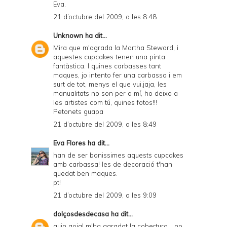
Eva.
21 d’octubre del 2009, a les 8:48
Unknown
ha dit...
Mira que m'agrada la Martha Steward, i
aquestes cupcakes tenen una pinta
fantàstica. I quines carbasses tant
maques, jo intento fer una carbassa i em
surt de tot, menys el que vui,jaja, les
manualitats no son per a mí, ho deixo a
les artistes com tú, quines fotos!!!
Petonets guapa
21 d’octubre del 2009, a les 8:49
Eva Flores
ha dit...
han de ser bonissimes aquests cupcakes
amb carbassa! les de decoració t'han
quedat ben maques.
pt!
21 d’octubre del 2009, a les 9:09
dolçosdesdecasa
ha dit...
quin goig! m'ha agradat la cobertura... no