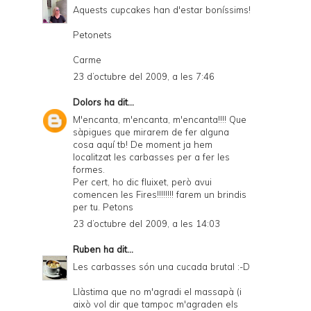
Aquests cupcakes han d'estar boníssims!
Petonets
Carme
23 d’octubre del 2009, a les 7:46
Dolors
ha dit...
M'encanta, m'encanta, m'encanta!!!! Que
sàpigues que mirarem de fer alguna
cosa aquí tb! De moment ja hem
localitzat les carbasses per a fer les
formes.
Per cert, ho dic fluixet, però avui
comencen les Fires!!!!!!!! farem un brindis
per tu. Petons
23 d’octubre del 2009, a les 14:03
Ruben
ha dit...
Les carbasses són una cucada brutal :-D
Llàstima que no m'agradi el massapà (i
això vol dir que tampoc m'agraden els