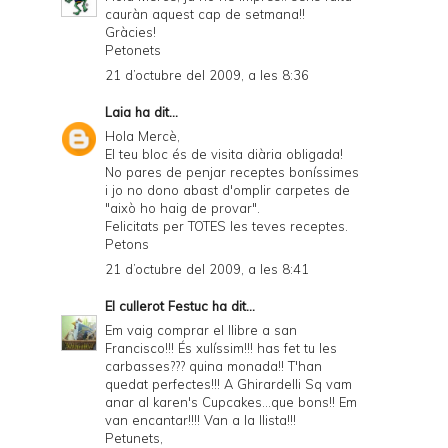
cauràn aquest cap de setmana!!
y
Gràcies!
Petonets
a
21 d’octubre del 2009, a les 8:36
n
Laia
ha dit...
d
Hola Mercè,
P
El teu bloc és de visita diària obligada!
No pares de penjar receptes boníssimes
D
i jo no dono abast d'omplir carpetes de
"això ho haig de provar".
F
Felicitats per TOTES les teves receptes.
Petons
21 d’octubre del 2009, a les 8:41
El cullerot Festuc
ha dit...
Em vaig comprar el llibre a san
Francisco!!! És xulíssim!!! has fet tu les
carbasses??? quina monada!! T'han
quedat perfectes!!! A Ghirardelli Sq vam
anar al karen's Cupcakes...que bons!! Em
van encantar!!!! Van a la llista!!!
Petunets,