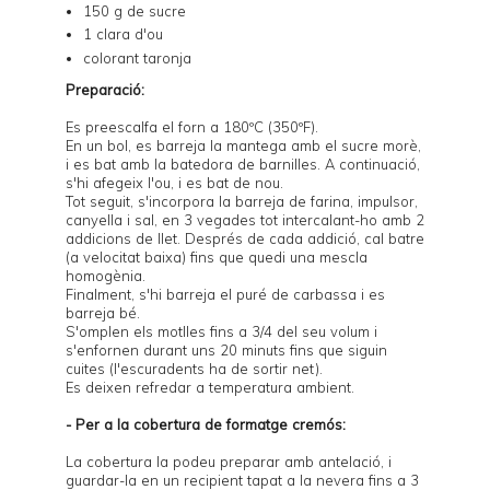
150 g de sucre
1 clara d'ou
colorant taronja
Preparació:
Es preescalfa el forn a 180ºC (350ºF).
En un bol, es barreja la mantega amb el sucre morè,
i es bat amb la batedora de barnilles. A continuació,
s'hi afegeix l'ou, i es bat de nou.
Tot seguit, s'incorpora la barreja de farina, impulsor,
canyella i sal, en 3 vegades tot intercalant-ho amb 2
addicions de llet. Després de cada addició, cal batre
(a velocitat baixa) fins que quedi una mescla
homogènia.
Finalment, s'hi barreja el puré de carbassa i es
barreja bé.
S'omplen els motlles fins a 3/4 del seu volum i
s'enfornen durant uns 20 minuts fins que siguin
cuites (l'escuradents ha de sortir net).
Es deixen refredar a temperatura ambient.
- Per a la cobertura de formatge cremós:
La cobertura la podeu preparar amb antelació, i
guardar-la en un recipient tapat a la nevera fins a 3