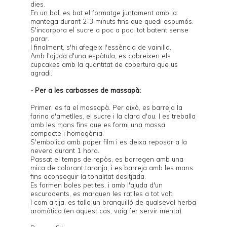
dies.
En un bol, es bat el formatge juntament amb la
mantega durant 2-3 minuts fins que quedi espumós.
S'incorpora el sucre a poc a poc, tot batent sense
parar.
I finalment, s'hi afegeix l'essència de vainilla.
Amb l'ajuda d'una espàtula, es cobreixen els
cupcakes amb la quantitat de cobertura que us
agradi.
- Per a les carbasses de massapà:
Primer, es fa el massapà. Per això, es barreja la
farina d'ametlles, el sucre i la clara d'ou. I es treballa
amb les mans fins que es formi una massa
compacte i homogènia.
S'embolica amb paper film i es deixa reposar a la
nevera durant 1 hora.
Passat el temps de repòs, es barregen amb una
mica de colorant taronja, i es barreja amb les mans
fins aconseguir la tonalitat desitjada.
Es formen boles petites, i amb l'ajuda d'un
escuradents, es marquen les ratlles a tot volt.
I com a tija, es talla un branquilló de qualsevol herba
aromàtica (en aquest cas, vaig fer servir menta).