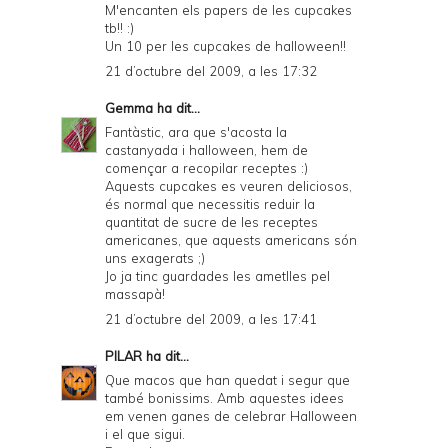
M'encanten els papers de les cupcakes
tb!! :)
Un 10 per les cupcakes de halloween!!
21 d’octubre del 2009, a les 17:32
Gemma
ha dit...
Fantàstic, ara que s'acosta la
castanyada i halloween, hem de
començar a recopilar receptes :)
Aquests cupcakes es veuren deliciosos,
és normal que necessitis reduir la
quantitat de sucre de les receptes
americanes, que aquests americans són
uns exagerats ;)
Jo ja tinc guardades les ametlles pel
massapà!
21 d’octubre del 2009, a les 17:41
PILAR
ha dit...
Que macos que han quedat i segur que
també bonissims. Amb aquestes idees
em venen ganes de celebrar Halloween
i el que sigui.