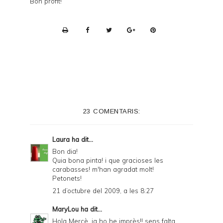
Bon profit!
P
r
i
n
t
e
23 COMENTARIS:
r
F
Laura
ha dit...
r
Bon dia!
Quia bona pinta! i que gracioses les
i
carabasses! m'han agradat molt!
e
Petonets!
21 d’octubre del 2009, a les 8:27
n
d
MaryLou
ha dit...
Hola Mercè, ja ho he imprès!! sens falta
l