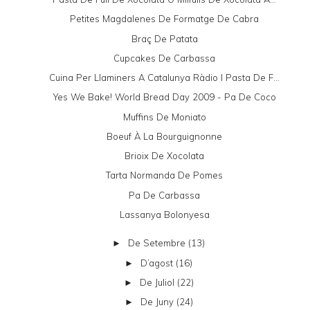
Petites Magdalenes De Formatge De Cabra
Braç De Patata
Cupcakes De Carbassa
Cuina Per Llaminers A Catalunya Ràdio I Pasta De F...
Yes We Bake! World Bread Day 2009 - Pa De Coco
Muffins De Moniato
Boeuf À La Bourguignonne
Brioix De Xocolata
Tarta Normanda De Pomes
Pa De Carbassa
Lassanya Bolonyesa
De Setembre
(13)
►
D’agost
(16)
►
De Juliol
(22)
►
De Juny
(24)
►