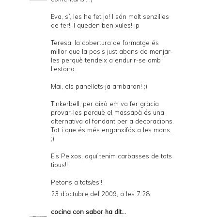
Eva, sí, les he fet jo! I són molt senzilles
de fer!! I queden ben xules! :p
Teresa, la cobertura de formatge és
millor que la posis just abans de menjar-
les perquè tendeix a endurir-se amb
l'estona.
Mai, els panellets ja arribaran! ;)
Tinkerbell, per això em va fer gràcia
provar-les perquè el massapà és una
alternativa al fondant per a decoracions.
Tot i que és més enganxifós a les mans.
;)
Els Peixos, aquí tenim carbasses de tots
tipus!!
Petons a tots/es!!
23 d’octubre del 2009, a les 7:28
cocina con sabor
ha dit...