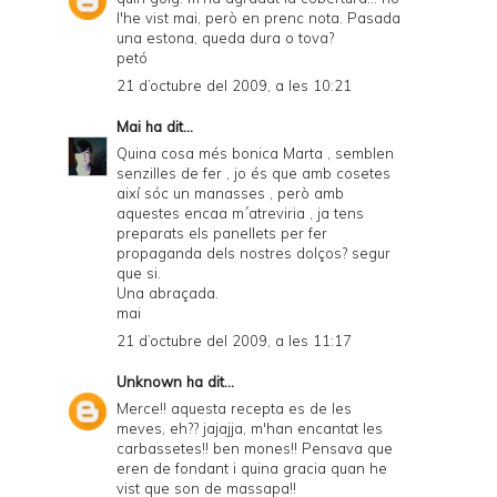
l'he vist mai, però en prenc nota. Pasada
una estona, queda dura o tova?
petó
21 d’octubre del 2009, a les 10:21
Mai
ha dit...
Quina cosa més bonica Marta , semblen
senzilles de fer , jo és que amb cosetes
així sóc un manasses , però amb
aquestes encaa m´atreviria , ja tens
preparats els panellets per fer
propaganda dels nostres dolços? segur
que si.
Una abraçada.
mai
21 d’octubre del 2009, a les 11:17
Unknown
ha dit...
Merce!! aquesta recepta es de les
meves, eh?? jajajja, m'han encantat les
carbassetes!! ben mones!! Pensava que
eren de fondant i quina gracia quan he
vist que son de massapa!!