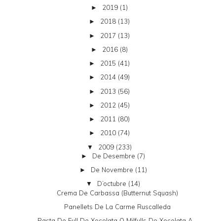
2019
(1)
►
2018
(13)
►
2017
(13)
►
2016
(8)
►
2015
(41)
►
2014
(49)
►
2013
(56)
►
2012
(45)
►
2011
(80)
►
2010
(74)
►
2009
(233)
▼
De Desembre
(7)
►
De Novembre
(11)
►
D’octubre
(14)
▼
Crema De Carbassa (butternut Squash)
Panellets De La Carme Ruscalleda
Pasta De Full De Xocolata O Milfulls De Xocolata A...