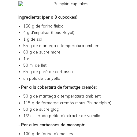
Ingredients: (per a 8 cupcakes)
150 g de farina fluixa
4 g d'impulsor (tipus Royal)
1 g de sal
55 g de mantega a temperatura ambient
60 g de sucre morè
1 ou
50 ml de llet
65 g de puré de carbassa
un pols de canyella
- Per a la cobertura de formatge cremós:
50 g de mantega a temperatura ambient
115 g de formatge cremós (tipus Philadelphia)
50 g de sucre glaç
1/2 cullerada petita d'extracte de vainilla
- Per a les carbasses de massapà:
100 g de farina d'ametlles