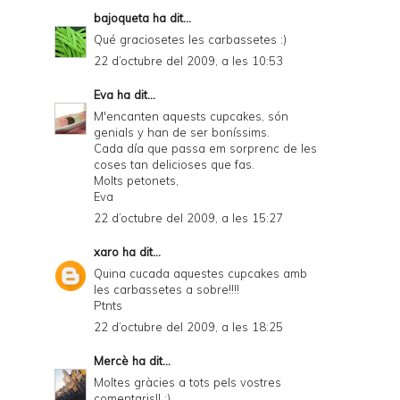
bajoqueta
ha dit...
Qué graciosetes les carbassetes :)
22 d’octubre del 2009, a les 10:53
Eva
ha dit...
M'encanten aquests cupcakes, són
genials y han de ser boníssims.
Cada día que passa em sorprenc de les
coses tan delicioses que fas.
Molts petonets,
Eva
22 d’octubre del 2009, a les 15:27
xaro
ha dit...
Quina cucada aquestes cupcakes amb
les carbassetes a sobre!!!!
Ptnts
22 d’octubre del 2009, a les 18:25
Mercè
ha dit...
Moltes gràcies a tots pels vostres
comentaris!! :)