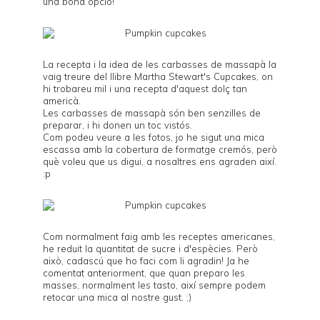
una bona opció!
La recepta i la idea de les carbasses de massapà la
vaig treure del llibre
Martha Stewart's Cupcakes
, on
hi trobareu mil i una recepta d'aquest dolç tan
americà.
Les carbasses de massapà són ben senzilles de
preparar, i hi donen un toc vistós.
Com podeu veure a les fotos, jo he sigut una mica
escassa amb la cobertura de formatge cremós, però
què voleu que us digui, a nosaltres ens agraden així.
:p
Com normalment faig amb les receptes americanes,
he reduit la quantitat de sucre i d'espècies. Però
això, cadascú que ho faci com li agradin! Ja he
comentat anteriorment, que quan preparo les
masses, normalment les tasto, així sempre podem
retocar una mica al nostre gust. ;)