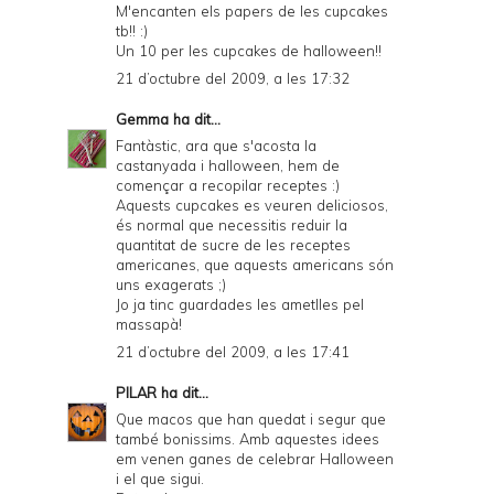
M'encanten els papers de les cupcakes
tb!! :)
Un 10 per les cupcakes de halloween!!
21 d’octubre del 2009, a les 17:32
Gemma
ha dit...
Fantàstic, ara que s'acosta la
castanyada i halloween, hem de
començar a recopilar receptes :)
Aquests cupcakes es veuren deliciosos,
és normal que necessitis reduir la
quantitat de sucre de les receptes
americanes, que aquests americans són
uns exagerats ;)
Jo ja tinc guardades les ametlles pel
massapà!
21 d’octubre del 2009, a les 17:41
PILAR
ha dit...
Que macos que han quedat i segur que
també bonissims. Amb aquestes idees
em venen ganes de celebrar Halloween
i el que sigui.