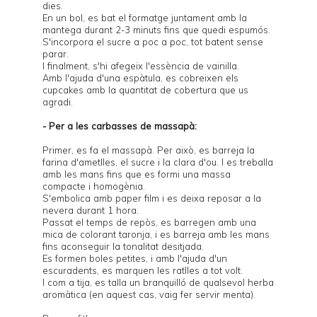
dies.
En un bol, es bat el formatge juntament amb la
mantega durant 2-3 minuts fins que quedi espumós.
S'incorpora el sucre a poc a poc, tot batent sense
parar.
I finalment, s'hi afegeix l'essència de vainilla.
Amb l'ajuda d'una espàtula, es cobreixen els
cupcakes amb la quantitat de cobertura que us
agradi.
- Per a les carbasses de massapà:
Primer, es fa el massapà. Per això, es barreja la
farina d'ametlles, el sucre i la clara d'ou. I es treballa
amb les mans fins que es formi una massa
compacte i homogènia.
S'embolica amb paper film i es deixa reposar a la
nevera durant 1 hora.
Passat el temps de repòs, es barregen amb una
mica de colorant taronja, i es barreja amb les mans
fins aconseguir la tonalitat desitjada.
Es formen boles petites, i amb l'ajuda d'un
escuradents, es marquen les ratlles a tot volt.
I com a tija, es talla un branquilló de qualsevol herba
aromàtica (en aquest cas, vaig fer servir menta).