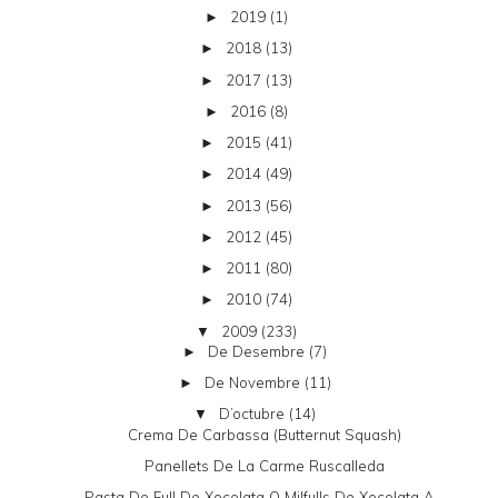
2019
(1)
►
2018
(13)
►
2017
(13)
►
2016
(8)
►
2015
(41)
►
2014
(49)
►
2013
(56)
►
2012
(45)
►
2011
(80)
►
2010
(74)
►
2009
(233)
▼
De Desembre
(7)
►
De Novembre
(11)
►
D’octubre
(14)
▼
Crema De Carbassa (butternut Squash)
Panellets De La Carme Ruscalleda
Pasta De Full De Xocolata O Milfulls De Xocolata A...