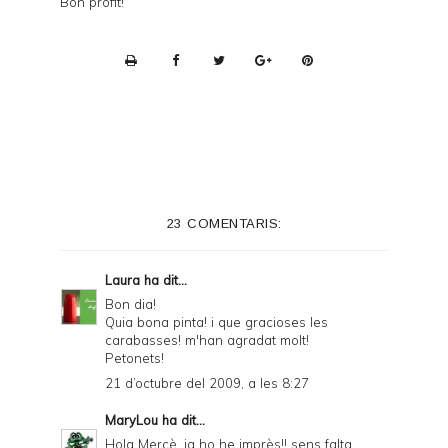
Bon profit!
P
r
i
n
t
e
23 COMENTARIS:
r
F
Laura
ha dit...
r
Bon dia!
Quia bona pinta! i que gracioses les
i
carabasses! m'han agradat molt!
e
Petonets!
21 d’octubre del 2009, a les 8:27
n
d
MaryLou
ha dit...
Hola Mercè, ja ho he imprès!! sens falta
l