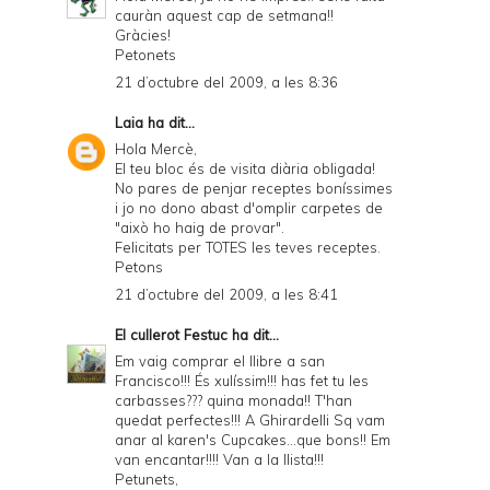
cauràn aquest cap de setmana!!
y
Gràcies!
Petonets
a
21 d’octubre del 2009, a les 8:36
n
Laia
ha dit...
d
Hola Mercè,
P
El teu bloc és de visita diària obligada!
No pares de penjar receptes boníssimes
D
i jo no dono abast d'omplir carpetes de
"això ho haig de provar".
F
Felicitats per TOTES les teves receptes.
Petons
21 d’octubre del 2009, a les 8:41
El cullerot Festuc
ha dit...
Em vaig comprar el llibre a san
Francisco!!! És xulíssim!!! has fet tu les
carbasses??? quina monada!! T'han
quedat perfectes!!! A Ghirardelli Sq vam
anar al karen's Cupcakes...que bons!! Em
van encantar!!!! Van a la llista!!!
Petunets,