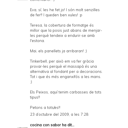
Eva, sí, les he fet jo! I són molt senzilles
de fer!! I queden ben xules! :p
Teresa, la cobertura de formatge és
millor que la posis just abans de menjar-
les perquè tendeix a endurir-se amb
l'estona.
Mai, els panellets ja arribaran! ;)
Tinkerbell, per això em va fer gràcia
provar-les perquè el massapà és una
alternativa al fondant per a decoracions.
Tot i que és més enganxifós a les mans.
;)
Els Peixos, aquí tenim carbasses de tots
tipus!!
Petons a tots/es!!
23 d’octubre del 2009, a les 7:28
cocina con sabor
ha dit...