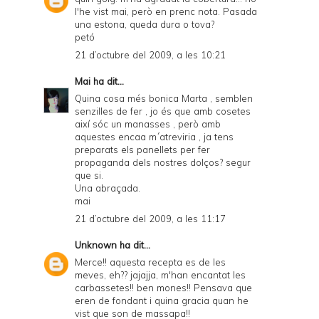
l'he vist mai, però en prenc nota. Pasada
una estona, queda dura o tova?
petó
21 d’octubre del 2009, a les 10:21
Mai
ha dit...
Quina cosa més bonica Marta , semblen
senzilles de fer , jo és que amb cosetes
així sóc un manasses , però amb
aquestes encaa m´atreviria , ja tens
preparats els panellets per fer
propaganda dels nostres dolços? segur
que si.
Una abraçada.
mai
21 d’octubre del 2009, a les 11:17
Unknown
ha dit...
Merce!! aquesta recepta es de les
meves, eh?? jajajja, m'han encantat les
carbassetes!! ben mones!! Pensava que
eren de fondant i quina gracia quan he
vist que son de massapa!!