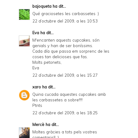
bajoqueta
ha dit...
Qué graciosetes les carbassetes :)
22 d’octubre del 2009, a les 10:53
Eva
ha dit...
M'encanten aquests cupcakes, són
genials y han de ser boníssims.
Cada día que passa em sorprenc de les
coses tan delicioses que fas.
Molts petonets,
Eva
22 d’octubre del 2009, a les 15:27
xaro
ha dit...
Quina cucada aquestes cupcakes amb
les carbassetes a sobre!!!!
Ptnts
22 d’octubre del 2009, a les 18:25
Mercè
ha dit...
Moltes gràcies a tots pels vostres
comentaris!! :)