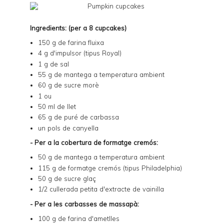
Ingredients: (per a 8 cupcakes)
150 g de farina fluixa
4 g d'impulsor (tipus Royal)
1 g de sal
55 g de mantega a temperatura ambient
60 g de sucre morè
1 ou
50 ml de llet
65 g de puré de carbassa
un pols de canyella
- Per a la cobertura de formatge cremós:
50 g de mantega a temperatura ambient
115 g de formatge cremós (tipus Philadelphia)
50 g de sucre glaç
1/2 cullerada petita d'extracte de vainilla
- Per a les carbasses de massapà:
100 g de farina d'ametlles