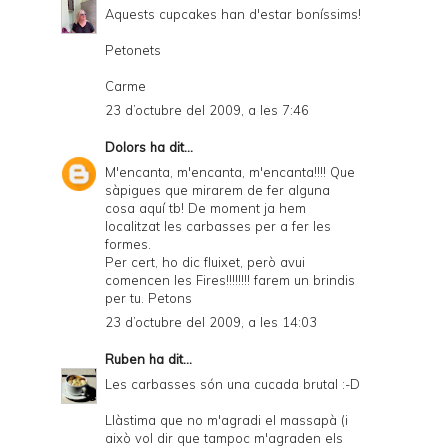
Aquests cupcakes han d'estar boníssims!
Petonets
Carme
23 d’octubre del 2009, a les 7:46
Dolors
ha dit...
M'encanta, m'encanta, m'encanta!!!! Que
sàpigues que mirarem de fer alguna
cosa aquí tb! De moment ja hem
localitzat les carbasses per a fer les
formes.
Per cert, ho dic fluixet, però avui
comencen les Fires!!!!!!!! farem un brindis
per tu. Petons
23 d’octubre del 2009, a les 14:03
Ruben
ha dit...
Les carbasses són una cucada brutal :-D
Llàstima que no m'agradi el massapà (i
això vol dir que tampoc m'agraden els