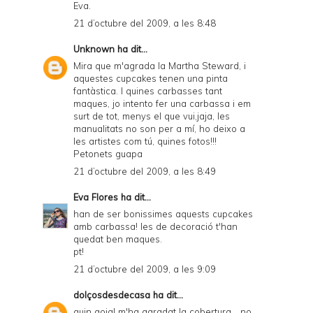
Eva.
21 d’octubre del 2009, a les 8:48
Unknown
ha dit...
Mira que m'agrada la Martha Steward, i
aquestes cupcakes tenen una pinta
fantàstica. I quines carbasses tant
maques, jo intento fer una carbassa i em
surt de tot, menys el que vui,jaja, les
manualitats no son per a mí, ho deixo a
les artistes com tú, quines fotos!!!
Petonets guapa
21 d’octubre del 2009, a les 8:49
Eva Flores
ha dit...
han de ser bonissimes aquests cupcakes
amb carbassa! les de decoració t'han
quedat ben maques.
pt!
21 d’octubre del 2009, a les 9:09
dolçosdesdecasa
ha dit...
quin goig! m'ha agradat la cobertura... no