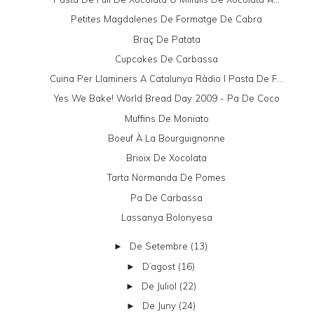
Petites Magdalenes De Formatge De Cabra
Braç De Patata
Cupcakes De Carbassa
Cuina Per Llaminers A Catalunya Ràdio I Pasta De F...
Yes We Bake! World Bread Day 2009 - Pa De Coco
Muffins De Moniato
Boeuf À La Bourguignonne
Brioix De Xocolata
Tarta Normanda De Pomes
Pa De Carbassa
Lassanya Bolonyesa
De Setembre
(13)
►
D’agost
(16)
►
De Juliol
(22)
►
De Juny
(24)
►