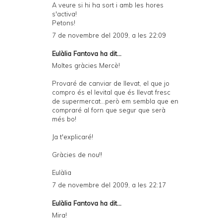
A veure si hi ha sort i amb les hores
s'activa!
Petons!
7 de novembre del 2009, a les 22:09
Eulàlia Fantova ha dit...
Moltes gràcies Mercè!
Provaré de canviar de llevat, el que jo
compro és el levital que és llevat fresc
de supermercat...però em sembla que en
compraré al forn que segur que serà
més bo!
Ja t'explicaré!
Gràcies de nou!!
Eulàlia
7 de novembre del 2009, a les 22:17
Eulàlia Fantova ha dit...
Mira!