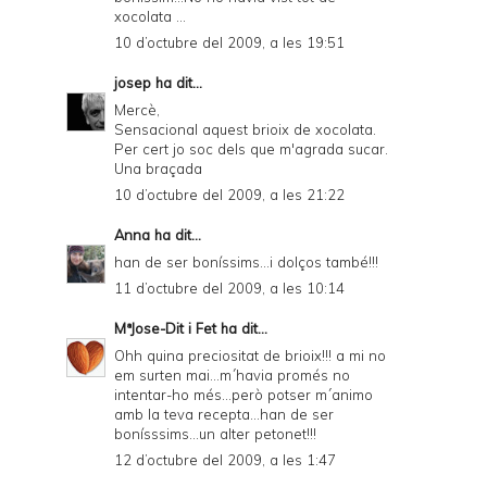
xocolata ...
10 d’octubre del 2009, a les 19:51
josep
ha dit...
Mercè,
Sensacional aquest brioix de xocolata.
Per cert jo soc dels que m'agrada sucar.
Una braçada
10 d’octubre del 2009, a les 21:22
Anna
ha dit...
han de ser boníssims...i dolços també!!!
11 d’octubre del 2009, a les 10:14
MªJose-Dit i Fet
ha dit...
Ohh quina preciositat de brioix!!! a mi no
em surten mai...m´havia promés no
intentar-ho més...però potser m´animo
amb la teva recepta...han de ser
bonísssims...un alter petonet!!!
12 d’octubre del 2009, a les 1:47