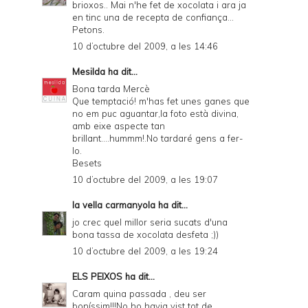
brioxos.. Mai n'he fet de xocolata i ara ja
en tinc una de recepta de confiança...
Petons.
10 d’octubre del 2009, a les 14:46
Mesilda
ha dit...
Bona tarda Mercè
Que temptació! m'has fet unes ganes que
no em puc aguantar,la foto està divina,
amb eixe aspecte tan
brillant....hummm!.No tardaré gens a fer-
lo.
Besets
10 d’octubre del 2009, a les 19:07
la vella carmanyola
ha dit...
jo crec quel millor seria sucats d'una
bona tassa de xocolata desfeta ;))
10 d’octubre del 2009, a les 19:24
ELS PEIXOS
ha dit...
Caram quina passada , deu ser
boníssim!!!No ho havia vist tot de