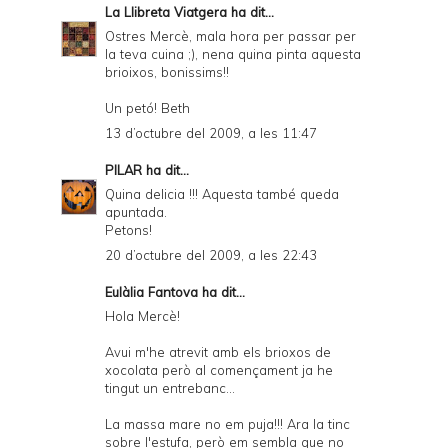
La Llibreta Viatgera
ha dit...
Ostres Mercè, mala hora per passar per
la teva cuina ;), nena quina pinta aquesta
brioixos, bonissims!!
Un petó! Beth
13 d’octubre del 2009, a les 11:47
PILAR
ha dit...
Quina delicia !!! Aquesta també queda
apuntada.
Petons!
20 d’octubre del 2009, a les 22:43
Eulàlia Fantova ha dit...
Hola Mercè!
Avui m'he atrevit amb els brioxos de
xocolata però al començament ja he
tingut un entrebanc...
La massa mare no em puja!!! Ara la tinc
sobre l'estufa, però em sembla que no