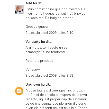
l
ARA
ha dit...
y
Estan com imagino que han d'estar? Deu
meu, no ho hagués pensat mai, brioxos
a
de xocolata. Els haig de probar.
n
Gràcies guapa.
d
9 d’octubre del 2009, a les 9:10
P
Vanesuky
ha dit...
D
Ara mateix te n'agafo un per
esmorçar!!Quina tendresa!!
F
Petonets preciosa.
Vanesuky.
9 d’octubre del 2009, a les 9:38
Unknown
ha dit...
A casa tots els diumenges tinc brioux,
però mai de xocolata,desprès de la teva
recepta, aquest proper cap de setmana
se de uns quants que plorarán d'alegria
quan els presenti aquest teus,jaja. Tenen