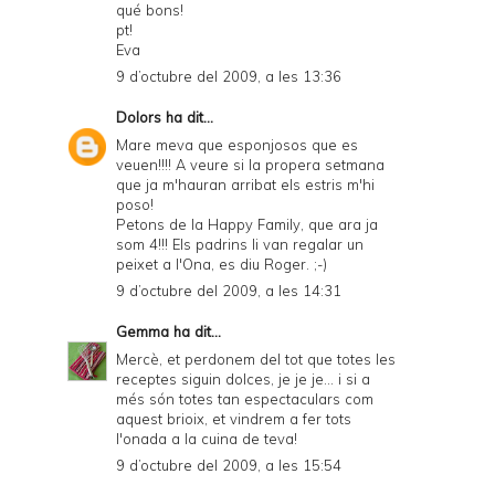
qué bons!
pt!
Eva
9 d’octubre del 2009, a les 13:36
Dolors
ha dit...
Mare meva que esponjosos que es
veuen!!!! A veure si la propera setmana
que ja m'hauran arribat els estris m'hi
poso!
Petons de la Happy Family, que ara ja
som 4!!! Els padrins li van regalar un
peixet a l'Ona, es diu Roger. ;-)
9 d’octubre del 2009, a les 14:31
Gemma
ha dit...
Mercè, et perdonem del tot que totes les
receptes siguin dolces, je je je... i si a
més són totes tan espectaculars com
aquest brioix, et vindrem a fer tots
l'onada a la cuina de teva!
9 d’octubre del 2009, a les 15:54