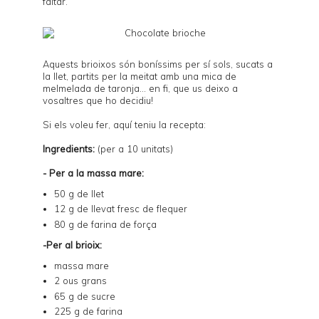
faltar.
Aquests brioixos són boníssims per sí sols, sucats a
la llet, partits per la meitat amb una mica de
melmelada de taronja... en fi, que us deixo a
vosaltres que ho decidiu!
Si els voleu fer, aquí teniu la recepta:
Ingredients:
(per a 10 unitats)
- Per a la massa mare:
50 g de llet
12 g de llevat fresc de flequer
80 g de farina de força
-Per al brioix:
massa mare
2 ous grans
65 g de sucre
225 g de farina