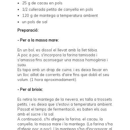
25 g de cacau en pols
1/2 cullerada petita de canyella en pols
120 g de mantega a temperatura ambient
un pols de sal
Preparació:
- Per a la massa mare:
En un bol, es dissol el llevat amb la llet tèbia.
A poc a poc, s'incorpora la farina tamisada i
s'amassa fins aconseguir una massa homogènia i
suau.
Es tapa amb un drap de cuina, i es deixa llevar en
un lloc aïllat de corrents d'aire fins que dobli el seu
volum. (1 hora aproximadament).
- Per al brioix:
Es retira la mantega de la nevera, es talla a trossets
petits, i es deixa que s'estovi a temperatura ambient.
Passat el temps de fermentació, es baten els ous
amb el sucre i la sal.
A continuació, s'hi afegeix la farina, el cacau, la
canyella, la massa mare i la mantega. (La farina s'ha
d'afegir poc a poc). I la mantega s'ha d'incorporar al