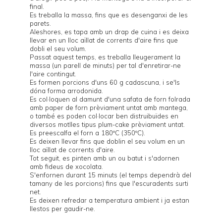
final.
Es treballa la massa, fins que es desenganxi de les
parets.
Aleshores, es tapa amb un drap de cuina i es deixa
llevar en un lloc aïllat de corrents d'aire fins que
dobli el seu volum.
Passat aquest temps, es treballa lleugerament la
massa (un parell de minuts) per tal d'enretirar-ne
l'aire contingut.
Es formen porcions d'uns 60 g cadascuna, i se'ls
dóna forma arrodonida.
Es col·loquen al damunt d'una safata de forn folrada
amb paper de forn prèviament untat amb mantega,
o també es poden col·locar ben distruibuïdes en
diversos motlles tipus plum-cake prèviament untat.
Es preescalfa el forn a 180ºC (350ºC).
Es deixen llevar fins que doblin el seu volum en un
lloc aïllat de corrents d'aire.
Tot seguit, es pinten amb un ou batut i s'adornen
amb fideus de xocolata.
S'enfornen durant 15 minuts (el temps dependrà del
tamany de les porcions) fins que l'escuradents surti
net.
Es deixen refredar a temperatura ambient i ja estan
llestos per gaudir-ne.