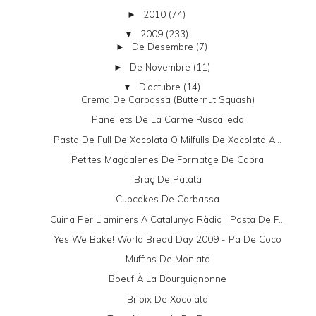
2010
(74)
►
2009
(233)
▼
De Desembre
(7)
►
De Novembre
(11)
►
D’octubre
(14)
▼
Crema De Carbassa (butternut Squash)
Panellets De La Carme Ruscalleda
Pasta De Full De Xocolata O Milfulls De Xocolata A...
Petites Magdalenes De Formatge De Cabra
Braç De Patata
Cupcakes De Carbassa
Cuina Per Llaminers A Catalunya Ràdio I Pasta De F...
Yes We Bake! World Bread Day 2009 - Pa De Coco
Muffins De Moniato
Boeuf À La Bourguignonne
Brioix De Xocolata