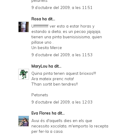
petunets
9 d’octubre del 2009, a les 11:51
Rosa
ha dit...
Uffffffffffff ver esto a estar horas y
estando a dieta, es un pecao jajajaja,
tienen una pinta buenisisisisma, quien
pillase uno .
Un besito Merce
9 d’octubre del 2009, a les 11:53
MaryLou
ha dit...
Quina pinta tenen aquest brioxos!!!
Ara mateix prenc nota!
T'han sortit ben tendres!!
Petonets
9 d’octubre del 2009, a les 12:03
Eva Flores
ha dit...
Avui és d'aquells dies en els que
necessito xocolata, m'emporto la recepta
per fer-la a casa.