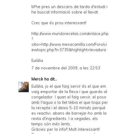
M'he pres un descans de tarda d'estudi i
he buscat informació sobre el llevat.
Crec que és prou interessant!
http://www.mundorecetas.com/enlace.php
?
sitio=http://www.mesacamilla.com/Foro/vi
ewtopic.php?t=3735&highlight=levadura
Eulàlia
7 de novembre del 2009, a les 22:53
Mercè
ha dit...
Eulàlia, jo el que faig servir és el que em
vaig emportar de la fleca i que guardo al
congelador. I quan el faig servir, el poso
amb l'aigua o la llet tèbia el que toqui per
la recepta i el deixo 5-10 minuts perquè
es reactivi, abans de barrejar-ho amb la
resta d'ingredients. I a vegades, els
temps són més lents.
Gràcies per la info!! Molt interessant!