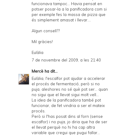
funcionava tampoc... Havia pensat en
potser posar-la a la panificadora com si
per exemple fes la massa de pizza que
és simplement amasat i llevar....
Algun consell??
Mil gràcies!
Eulàlia
7 de novembre del 2009, a les 21:40
Mercè
ha dit...
Eulàlia, l'escalfor pot ajudar a accelerar
el procés de fermentació, però si no
puja, aleshores no sé què pot ser... quan
no sigui que el llevat sigui molt vell...
La idea de la panificadora també pot
funcionar, de fet vindria a ser el mateix
procés.
Però si l'has posat dins al forn (sense
escalfor) i no puja, jo diria que ha de ser
el llevat perquè no hi ha cap altra
variable que cregui que pugui fallar...