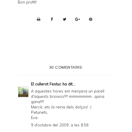
Bon profit!
P
r
i
n
t
e
30 COMENTARIS:
r
F
El cullerot Festuc
ha dit...
r
A aquestes hores em menjaria un parell
d'aquests brioixos!!!! mmmmmmm...quina
i
gana!!!!
e
Mercè, ets la reina dels dolços! :)
Petunets,
n
Eva.
d
9 d’octubre del 2009, a les 8:56