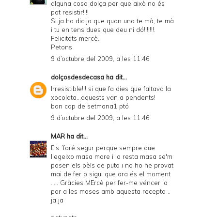
alguna cosa dolça per que això no és
pot resistir!!!!
Si ja ho dic jo que quan una te mà, te mà
i tu en tens dues que deu ni dó!!!!!!!.
Felicitats mercè.
Petons
9 d’octubre del 2009, a les 11:46
dolçosdesdecasa
ha dit...
Irresistible!!! si que fa dies que faltava la
xocolata...aquests van a pendents!
bon cap de setmana1 ptó
9 d’octubre del 2009, a les 11:46
MAR
ha dit...
Els ´faré segur perque sempre que
llegeixo masa mare i la resta masa se'm
posen els pèls de puta i no ho he provat
mai de fer o sigui que ara és el moment
..... Gràcies MErcè per fer-me véncer la
por a les mases amb aquesta recepta ..
ja ja