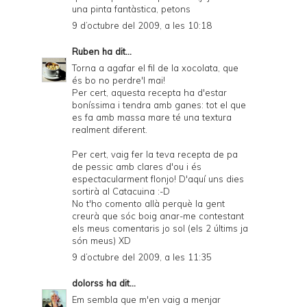
una pinta fantàstica, petons
9 d’octubre del 2009, a les 10:18
Ruben
ha dit...
Torna a agafar el fil de la xocolata, que
és bo no perdre'l mai!
Per cert, aquesta recepta ha d'estar
boníssima i tendra amb ganes: tot el que
es fa amb massa mare té una textura
realment diferent.
Per cert, vaig fer la teva recepta de pa
de pessic amb clares d'ou i és
espectacularment flonjo! D'aquí uns dies
sortirà al Catacuina :-D
No t'ho comento allà perquè la gent
creurà que sóc boig anar-me contestant
els meus comentaris jo sol (els 2 últims ja
són meus) XD
9 d’octubre del 2009, a les 11:35
dolorss
ha dit...
Em sembla que m'en vaig a menjar