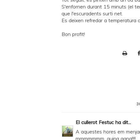
S'enfornen durant 15 minuts (el t
que l'escuradents surti net.
Es deixen refredar a temperatura am
Bon profit!
P
r
i
n
t
e
3
r
F
El cullerot Festuc
ha dit...
r
A aquestes hores em menjaria 
i
mmmmmmm...quina gana!!!!