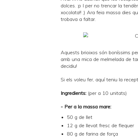
dolces. :p I per no trencar la tend
xocolata!! ;) Ara feia massa dies q
trobava a faltar.
Aquests brioixos són boníssims per s
amb una mica de melmelada de taron
decidiu!
Si els voleu fer, aquí teniu la recept
Ingredients:
(per a 10 unitats)
- Per a la massa mare:
50 g de llet
12 g de llevat fresc de flequer
80 g de farina de força