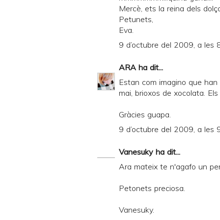
Mercè, ets la reina dels dolço
e
Petunets,
n
Eva.
d
9 d’octubre del 2009, a les 
l
ARA
ha dit...
y
Estan com imagino que han 
a
mai, brioxos de xocolata. Els
n
d
Gràcies guapa.
P
9 d’octubre del 2009, a les 
D
Vanesuky
ha dit...
F
Ara mateix te n'agafo un per
Petonets preciosa.
Vanesuky.