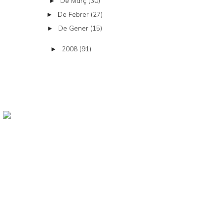
De Març
(30)
►
De Febrer
(27)
►
De Gener
(15)
►
2008
(91)
►