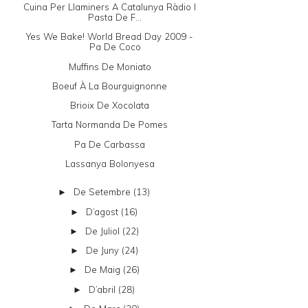
Cuina Per Llaminers A Catalunya Ràdio I
Pasta De F...
Yes We Bake! World Bread Day 2009 -
Pa De Coco
Muffins De Moniato
Boeuf À La Bourguignonne
Brioix De Xocolata
Tarta Normanda De Pomes
Pa De Carbassa
Lassanya Bolonyesa
De Setembre
(13)
►
D’agost
(16)
►
De Juliol
(22)
►
De Juny
(24)
►
De Maig
(26)
►
D’abril
(28)
►