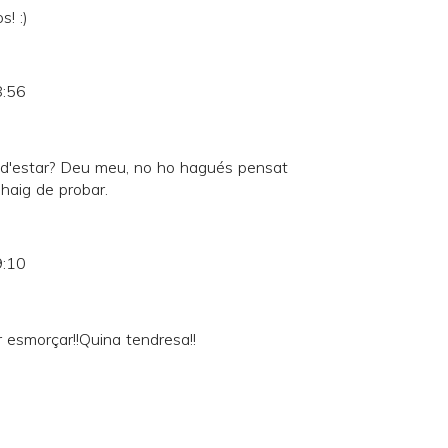
s! :)
8:56
d'estar? Deu meu, no ho hagués pensat
 haig de probar.
9:10
 esmorçar!!Quina tendresa!!