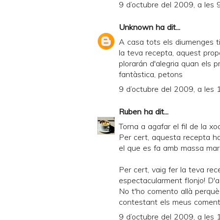
9 d’octubre del 2009, a les 
Unknown
ha dit...
A casa tots els diumenges ti
la teva recepta, aquest pro
plorarán d'alegria quan els p
fantàstica, petons
9 d’octubre del 2009, a les 
Ruben
ha dit...
Torna a agafar el fil de la xo
Per cert, aquesta recepta ha
el que es fa amb massa mare
Per cert, vaig fer la teva re
espectacularment flonjo! D'a
No t'ho comento allà perquè
contestant els meus comentar
9 d’octubre del 2009, a les 