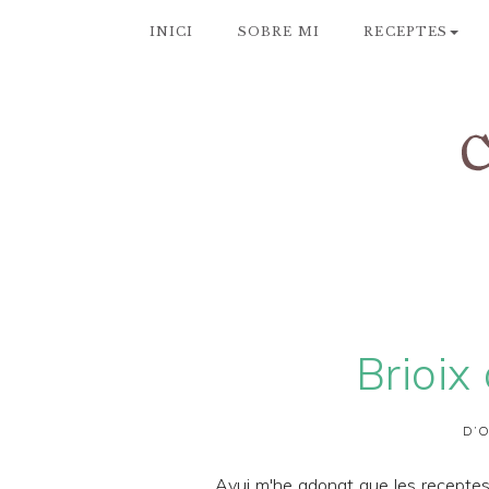
INICI
SOBRE MI
RECEPTES
Brioix
D’O
Avui m'he adonat que les receptes