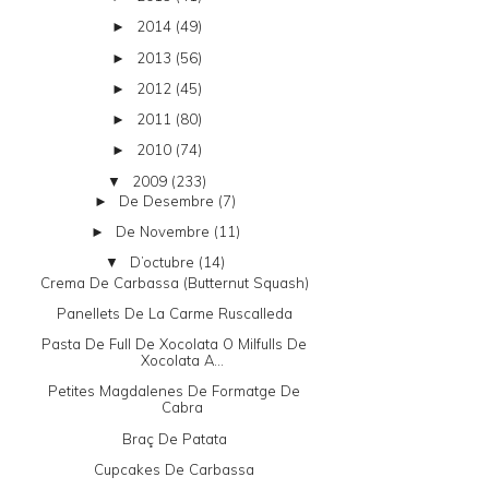
2014
(49)
►
2013
(56)
►
2012
(45)
►
2011
(80)
►
2010
(74)
►
2009
(233)
▼
De Desembre
(7)
►
De Novembre
(11)
►
D’octubre
(14)
▼
Crema De Carbassa (butternut Squash)
Panellets De La Carme Ruscalleda
Pasta De Full De Xocolata O Milfulls De
Xocolata A...
Petites Magdalenes De Formatge De
Cabra
Braç De Patata
Cupcakes De Carbassa