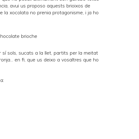
ència, avui us proposo aquests brioixos de
ue la xocolata no prenia protagonisme, i ja ho
í sols, sucats a la llet, partits per la meitat
ja... en fi, que us deixo a vosaltres que ho
a: