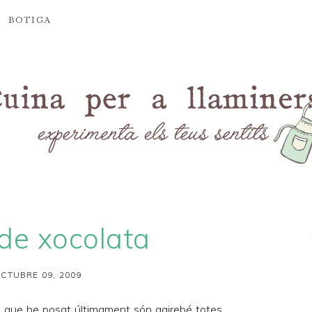
BOTIGA
 de xocolata
CTUBRE 09, 2009
 que he posat últimament són gairebé totes