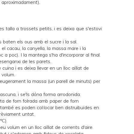
ra aproximadament).
s talla a trossets petits, i es deixa que s'estovi
baten els ous amb el sucre i la sal.
, el cacau, la canyella, la massa mare i la
c a poc). I la mantega s'ha d'incorporar al final.
esenganxi de les parets.
uina i es deixa llevar en un lloc aïllat de
u volum.
leugerament la massa (un parell de minuts) per
scuna, i se'ls dóna forma arrodonida.
ta de forn folrada amb paper de forn
ambé es poden col·locar ben distruibuïdes en
rèviament untat.
ºC).
eu volum en un lloc aïllat de corrents d'aire.
tut i s'adornen amb fideus de xocolata.