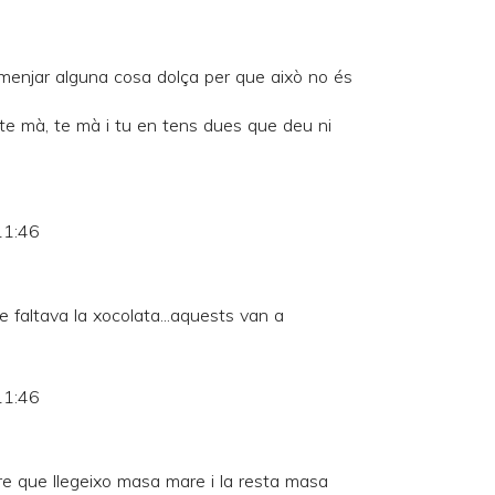
enjar alguna cosa dolça per que això no és
 te mà, te mà i tu en tens dues que deu ni
11:46
que faltava la xocolata...aquests van a
11:46
re que llegeixo masa mare i la resta masa