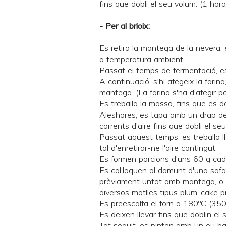
fins que dobli el seu volum. (1 ho
- Per al brioix:
Es retira la mantega de la nevera, e
a temperatura ambient.
Passat el temps de fermentació, es 
A continuació, s'hi afegeix la farina
mantega. (La farina s'ha d'afegir po
Es treballa la massa, fins que es d
Aleshores, es tapa amb un drap de c
corrents d'aire fins que dobli el se
Passat aquest temps, es treballa l
tal d'enretirar-ne l'aire contingut.
Es formen porcions d'uns 60 g cada
Es col·loquen al damunt d'una safa
prèviament untat amb mantega, o t
diversos motlles tipus plum-cake p
Es preescalfa el forn a 180ºC (350
Es deixen llevar fins que doblin el s
Tot seguit, es pinten amb un ou ba