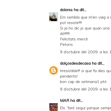
dolorss
ha dit...
Em sembla que m'en vaig a m
pot resistir!!!!
Si ja ho dic jo que quan una
dó!!!!!!!.
Felicitats mercè.
Petons
9 d’octubre del 2009, a les 
dolçosdesdecasa
ha dit...
Irresistible!!! si que fa dies 
pendents!
bon cap de setmana1 ptó
9 d’octubre del 2009, a les 
MAR
ha dit...
Els ´faré segur perque semp