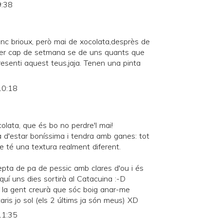
9:38
nc brioux, però mai de xocolata,desprès de
per cap de setmana se de uns quants que
resenti aquest teus,jaja. Tenen una pinta
10:18
colata, que és bo no perdre'l mai!
 d'estar boníssima i tendra amb ganes: tot
 té una textura realment diferent.
cepta de pa de pessic amb clares d'ou i és
quí uns dies sortirà al Catacuina :-D
 la gent creurà que sóc boig anar-me
is jo sol (els 2 últims ja són meus) XD
11:35