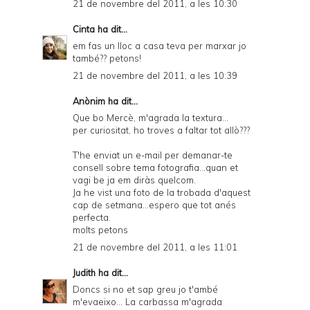
21 de novembre del 2011, a les 10:30
Cinta
ha dit...
em fas un lloc a casa teva per marxar jo
també?? petons!
21 de novembre del 2011, a les 10:39
Anònim ha dit...
Que bo Mercè, m'agrada la textura...
per curiositat, ho troves a faltar tot allò???
T'he enviat un e-mail per demanar-te
consell sobre tema fotografia...quan et
vagi be ja em diràs quelcom.
Ja he vist una foto de la trobada d'aquest
cap de setmana...espero que tot anés
perfecta.
molts petons
21 de novembre del 2011, a les 11:01
Judith
ha dit...
Doncs si no et sap greu jo t'ambé
m'evaeixo... La carbassa m'agrada