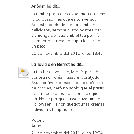
Anònim ha dit...
Jo també porto dies experimentant amb
la carbassa, i es que és tan versatil!
Aquests potets de crema semblen
deliciosos, sempre busco postres per
diumenge així que amb el teu permís,
m'enporto la recepta cap a la llibreta!
un peto
21 de novembre del 2011, a les 18:43
La Taula d'en Bernat
ha dit...
Ja fas bé d'evadir-te, Mercè, perquè el
panorama no és massa encoratjador...
Avui parlàvem a escola del dia d'acció
de gràcies, però no sabia que el pastís
de carabassa fos tradicional d'aquest
dia. No sé per què l'associava amb el
Halloween... T'han quedat unes cremes
individuals temptadores!!!!
Petons!
Anna
21 de novembre del 2011, a les 18:54