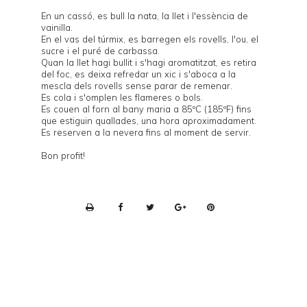
En un cassó, es bull la nata, la llet i l'essència de
vainilla.
En el vas del túrmix, es barregen els rovells, l'ou, el
sucre i el puré de carbassa.
Quan la llet hagi bullit i s'hagi aromatitzat, es retira
del foc, es deixa refredar un xic i s'aboca a la
mescla dels rovells sense parar de remenar.
Es cola i s'omplen les flameres o bols.
Es couen al forn al bany maria a 85ºC (185ºF) fins
que estiguin quallades, una hora aproximadament.
Es reserven a la nevera fins al moment de servir.
Bon profit!
P
r
i
n
t