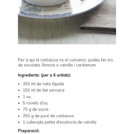
Per a qui la carbassa no el convenci, podeu fer-los
de
xocolata
,
llimona
o
vainilla i cardamom
.
Ingredients: (per a 6 unitats)
350 ml de nata líquida
150 ml de llet sencera
1 ou
5 rovells d'ou
75 g de sucre
250 g de puré de carbassa
1 cullerada petita d'essència de vainilla
Preparació: