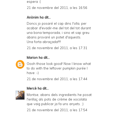
espera :(
21 de novembre del 2011, a les 16:56
Anònim ha dit...
Doncs jo posaré el cap dins l'olla, per
acabar d'evadir-me del tot del tot durant
una bona temporada, i sino et sap greu
abans provaré un potet d'aquests.
Una forta abraçada!!!!
21 de novembre del 2011, a les 17:31
Marion
ha dit...
Oooh those look good! Now I know what
to do with the leftover pumpkin purée I
have :-)
21 de novembre del 2011, a les 17:44
Mercè
ha dit...
Montse, abans dels ingredients he posat
l'enllaç als pots de crème de xocolata
que vaig publicar ja fa uns anyets. ;)
21 de novembre del 2011, a les 17:54