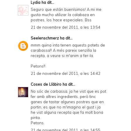
Lydia
ha dit...
Seguro que están buenísimos! A mi me
gusta mucho utilizar la calabaza en
postres, los hace especiales. Bss
21 de novembre del 2011, a les 13:54
Seelenschmerz
ha dit...
mmm quina inta tenen aquests potets de
carabassa!! A més pareix senzilla la
recepta, a veure si m'anim a fer-la.
Petons!!
21 de novembre del 2011, a les 14:42
Coses de Llàbiro
ha dit...
No sóc de carbassa, ja he vist que es pot
fer amb altres ingredients, però tinc
ganes de tastar algunes postres que en
portin, es que no m'imagino el gust i ja
he vist alguna recepta que fa molt bona
pinta.
Petons.
21 de novembre del 2011, a les 14:55