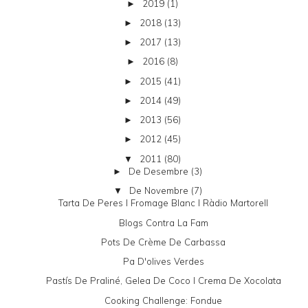
2019
(1)
►
2018
(13)
►
2017
(13)
►
2016
(8)
►
2015
(41)
►
2014
(49)
►
2013
(56)
►
2012
(45)
►
2011
(80)
▼
De Desembre
(3)
►
De Novembre
(7)
▼
Tarta De Peres I Fromage Blanc I Ràdio Martorell
Blogs Contra La Fam
Pots De Crème De Carbassa
Pa D'olives Verdes
Pastís De Praliné, Gelea De Coco I Crema De Xocolata
Cooking Challenge: Fondue