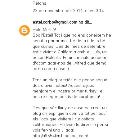
Petons
23 de novembre del 2011, a les 0:14
estel.carbo@gmail.com
ha dit...
Hola Mercè!
Sóc l'Estel! Tot i que no ens coneixem he
sentit a parlar molt bé de tu i de lo bé
que cuines! Des del mes de setembre
estic vivint a Califòrnia amb el Lluís, un
becari Balsells. Fa uns minuts acabem
d'acomiadar-nos de l'Alfred que demà
torna cap a casa ;)
Tens un blog preciós que penso seguir
des d'avui mateix! Aquest dijous
menjarem el nostre primer turkey i el
nostre segon pastís de carabassa!
Des que sóc lluny de casa he creat un
blog on expliquem com va tot per aquí,
els llocs que visitem i curiositats
californianes. Et deixo la direcció per si
vols fer-hi una ullada:
http://a9554km.blogspot.com/