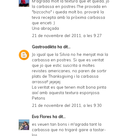
M'agrada molt la textura que et queda, jo
F
la carbassa en postres l'he provada en
"bizcocho" i queda molt bo, provarè la
teva recepta amb la pròxima carbassa
que enceti ;)
Una abraçada
21 de novembre del 2011, a les 9:27
Gastroadikta
ha dit...
Jo igual que la Silvia no he menjat mai la
carbassa en postres. Si que es veritat
que jo que estic suscrita a moltes
revistes americanes, no paren de sortir
plats de Thanksgiving i la carbassa
arrassa!! jejejej
La veritat es que tenen molt bona pinta
així amb aquesta textura esponjosa.
Petons
21 de novembre del 2011, a les 9:30
Eva Flores
ha dit...
es veuen tan bons i m'agrada tant la
carbassa que no trigaré gaire a tastar-
los.