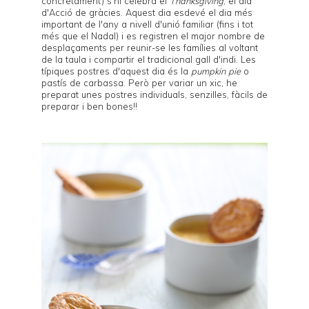
concretament) s'hi celebra el
Thanksgiving
, el dia
d'Acció de gràcies. Aquest dia esdevé el dia més
important de l'any a nivell d'unió familiar (fins i tot
més que el Nadal) i es registren el major nombre de
desplaçaments per reunir-se les famílies al voltant
de la taula i compartir el tradicional gall d'indi. Les
típiques postres d'aquest dia és la
pumpkin pie
o
pastís de carbassa
. Però per variar un xic, he
preparat unes postres individuals, senzilles, fàcils de
preparar i ben bones!!