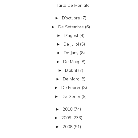
Tarta De Moniato
D’octubre
(7)
►
De Setembre
(6)
►
D’agost
(4)
►
De Juliol
(5)
►
De Juny
(8)
►
De Maig
(8)
►
D’abril
(7)
►
De Març
(8)
►
De Febrer
(8)
►
De Gener
(9)
►
2010
(74)
►
2009
(233)
►
2008
(91)
►