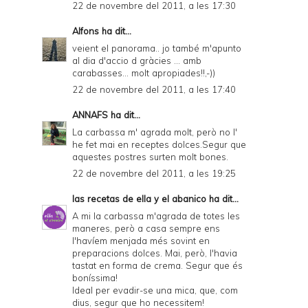
22 de novembre del 2011, a les 17:30
Alfons
ha dit...
veient el panorama.. jo també m'apunto
al dia d'accio d gràcies ... amb
carabasses... molt apropiades!!,-))
22 de novembre del 2011, a les 17:40
ANNAFS
ha dit...
La carbassa m' agrada molt, però no l'
he fet mai en receptes dolces.Segur que
aquestes postres surten molt bones.
22 de novembre del 2011, a les 19:25
las recetas de ella y el abanico
ha dit...
A mi la carbassa m'agrada de totes les
maneres, però a casa sempre ens
l'havíem menjada més sovint en
preparacions dolces. Mai, però, l'havia
tastat en forma de crema. Segur que és
boníssima!
Ideal per evadir-se una mica, que, com
dius, segur que ho necessitem!