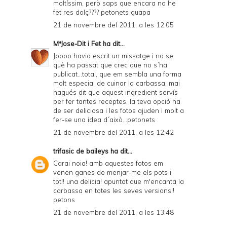
moltíssim, però saps que encara no he
fet res dolç???? petonets guapa
21 de novembre del 2011, a les 12:05
MªJose-Dit i Fet
ha dit...
Joooo havia escrit un missatge i no se
què ha passat que crec que no s´ha
publicat...total, que em sembla una forma
molt especial de cuinar la carbassa, mai
hagués dit que aquest ingredient servís
per fer tantes receptes, la teva opció ha
de ser deliciosa i les fotos ajuden i molt a
fer-se una idea d´això...petonets
21 de novembre del 2011, a les 12:42
trifasic de baileys
ha dit...
Carai noia! amb aquestes fotos em
venen ganes de menjar-me els pots i
tot!! una delicia! apuntat que m'encanta la
carbassa en totes les seves versions!!
petons
21 de novembre del 2011, a les 13:48