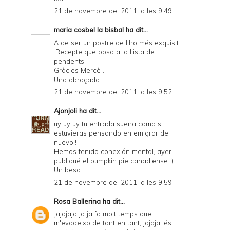
21 de novembre del 2011, a les 9:49
maria cosbel la bisbal
ha dit...
A de ser un postre de l'ho més exquisit
.Recepte que poso a la llista de
pendents.
Gràcies Mercè .
Una abraçada.
21 de novembre del 2011, a les 9:52
Ajonjoli
ha dit...
uy uy uy tu entrada suena como si
estuvieras pensando en emigrar de
nuevo!!
Hemos tenido conexión mental, ayer
publiqué el pumpkin pie canadiense :)
Un beso.
21 de novembre del 2011, a les 9:59
Rosa Ballerina
ha dit...
Jajajaja jo ja fa molt temps que
m'evadeixo de tant en tant, jajaja, és