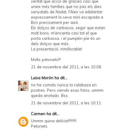
veritat que acció de gràcies casi que
uneix més famílies que no pas els dies
senyalats de Nadal, l'Alex va adalantar
expressament la seva mini escapada a
Bcn precisament per això.
Els dolços de carbassa, segur que estan
molt bons, m'encanta casi tot el que
porta carbassa, i el pumpkin pie és un
dels dolços que més.
La presentació, inmillorable!
Molts petonets!!!
21 de novembre del 2011, a les 10:08
Luisa Morón
ha dit...
no he comido nunca la calabaza en
postres. Pero viendo esas fotos, ummm
queda anotado. Bss.
21 de novembre del 2011, a les 10:11
Carmen
ha dit...
Ummm quina delícia!!!!!!!!!!
Petonets