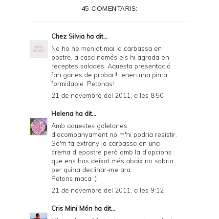
e
45 COMENTARIS:
r
F
Chez Silvia
ha dit...
r
No ho he menjat mai la carbassa en
postre, a casa només els hi agrada en
i
receptes salades. Aquesta presentació
e
fan ganes de probar!! tenen una pinta
formidable. Petonas!
n
21 de novembre del 2011, a les 8:50
d
Helena
ha dit...
l
Amb aquestes galetones
y
d'acompanyament no m'hi podria resistir.
Se'm fa extrany la carbassa en una
a
crema d epostre però amb la d'opcions
que ens has deixat més abaix no sabria
n
per quina declinar-me ara.
d
Petons maca ;)
21 de novembre del 2011, a les 9:12
P
D
Cris Mini Món
ha dit...